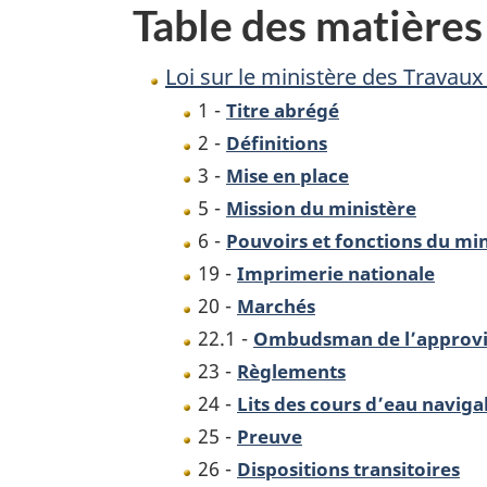
Table des matières
Travaux
publics
Loi sur le ministère des Travau
et
1 -
Titre abrégé
des
2 -
Définitions
Services
3 -
Mise en place
gouvernementa
5 -
Mission du ministère
6 -
Pouvoirs et fonctions du min
19 -
Imprimerie nationale
20 -
Marchés
22.1 -
Ombudsman de l’approv
23 -
Règlements
24 -
Lits des cours d’eau naviga
25 -
Preuve
26 -
Dispositions transitoires