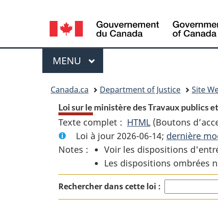
Language
selection
Menu
MENU
PRINCIPAL
You
Canada.ca
Department of Justice
Site We
are
Loi sur le ministère des Travaux publics 
Texte complet :
HTML
Texte
(Boutons d’acces
here:
Loi à jour 2026-06-14;
complet
dernière mod
Notes :
Voir les dispositions d'entr
:
Les dispositions ombrées n
Loi
sur
Rechercher dans cette loi :
le
ministère
des