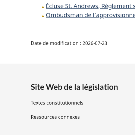
Écluse St. Andrews, Règlement s
Ombudsman de l’approvisionne
D
Date de modification :
2026-07-23
é
t
a
Site Web de la législation
i
Textes constitutionnels
l
Ressources connexes
s