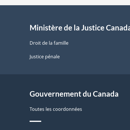
d
e
l
Ministère de la Justice Canad
a
Droit de la famille
p
Justice pénale
a
g
Gouvernement du Canada
e
Toutes les coordonnées