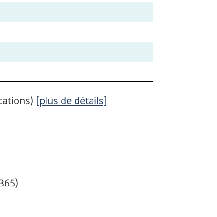
cations)
[plus de détails]
1365)