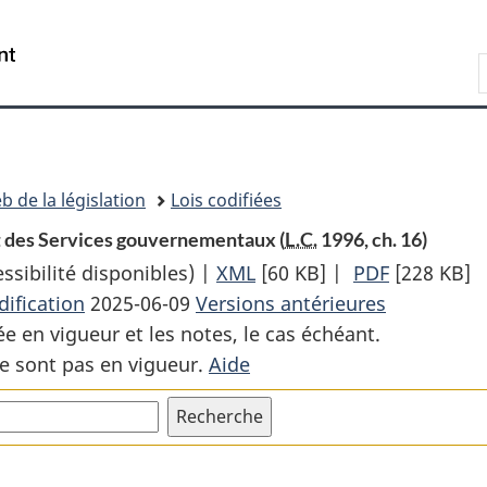
Passer
Passer
Passer
au
à
à
Recherche
contenu
«
la
principal
À
version
propos
HTML
de
simplifiée
ce
b de la législation
Lois codifiées
site
et des Services gouvernementaux (
L.C.
1996, ch. 16)
sibilité disponibles) |
XML
Texte
[60 KB]
|
PDF
Texte
[228 KB]
ification
2025-06-09
Versions antérieures
complet
complet
ée en vigueur et les notes, le cas échéant.
:
:
e sont pas en vigueur.
Aide
Loi
Loi
sur
sur
le
le
ministère
ministère
des
des