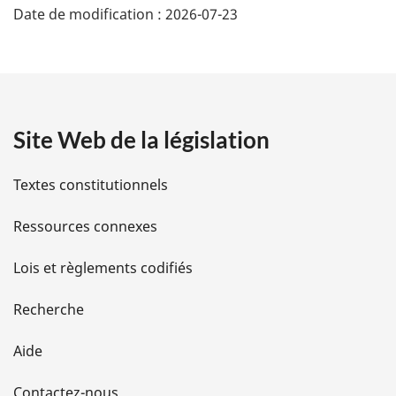
Date de modification :
2026-07-23
é
t
a
Site Web de la législation
i
l
Textes constitutionnels
s
Ressources connexes
d
Lois et règlements codifiés
e
Recherche
l
Aide
a
Contactez-nous