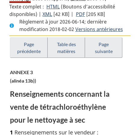
Texte complet :
HTML
Texte
(Boutons d’accessibilité
disponibles) |
XML
Texte
[42 KB]
complet
|
PDF
Texte
[205 KB]
Règlement à jour 2026-06-14; dernière
complet
:
complet
modification 2018-02-02
:
Règlement
Versions antérieures
:
Règlement
sur
Règlement
sur
le
sur
Page
Table des
Page
précédente
matières
suivante
le
tétrachloroéthylène
le
tétrachloroéthylène
(utilisation
tétrachloroéthylène
(utilisation
pour
(utilisation
ANNEXE 3
pour
le
pour
(alinéa 13b))
le
nettoyage
le
nettoyage
à
nettoyage
Renseignements concernant la
à
sec
à
sec
et
sec
vente de tétrachloroéthylène
et
rapports)
et
pour le nettoyage à sec
rapports)
rapports)
1
Renseignements sur le vendeur :