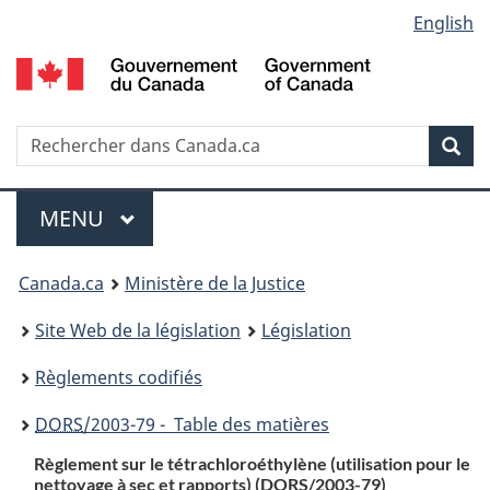
Language
English
Passer
Passer
Passer
au
à
à
selection
contenu
«
la
principal
À
version
propos
HTML
Recherche
R
Rec
de
simplifiée
d
ce
C
Menu
site
MENU
PRINCIPAL
You
Canada.ca
Ministère de la Justice
are
Site Web de la législation
Législation
here:
Règlements codifiés
DORS
/2003-79 - Table des matières
Règlement sur le tétrachloroéthylène (utilisation pour le
nettoyage à sec et rapports) (
DORS
/2003-79)