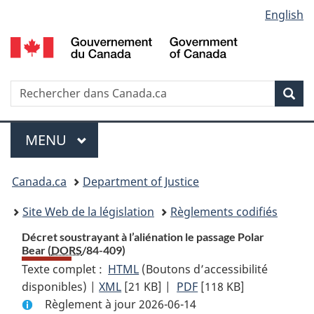
Language
English
Passer
Passer
Passer
au
à
à
selection
contenu
«
la
principal
À
version
propos
HTML
Recherche
R
Rec
de
simplifiée
d
ce
C
Menu
site
MENU
PRINCIPAL
You
Canada.ca
Department of Justice
are
Site Web de la législation
Règlements codifiés
here:
Décret soustrayant à l’aliénation le passage Polar
Bear (
DORS
/84-409)
Texte complet :
HTML
Texte
(Boutons d’accessibilité
disponibles) |
XML
Texte
[21 KB]
complet
|
PDF
Texte
[118 KB]
Règlement à jour 2026-06-14
complet
:
complet