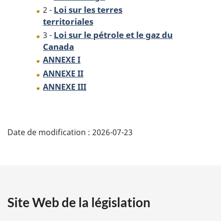
Loi sur les terres
2 -
territoriales
Loi sur le pétrole et le gaz du
3 -
Canada
ANNEXE I
ANNEXE II
ANNEXE III
D
Date de modification :
2026-07-23
é
t
a
Site Web de la législation
i