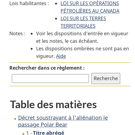
Lois habilitantes :
:
Décret
LOI SUR LES OPÉRATIONS
:
Décret
soustrayant
PÉTROLIÈRES AU CANADA
Décret
soustrayant
à
LOI SUR LES TERRES
soustrayant
à
l’aliénation
TERRITORIALES
à
Notes :
Voir les dispositions d'entrée en vigueur
l’aliénation
le
l’aliénation
et les notes, le cas échéant.
le
passage
le
Les dispositions ombrées ne sont pas en
passage
Polar
passage
vigueur.
Polar
Aide
Bear
Polar
Bear
Bear
Rechercher dans ce règlement :
Table des matières
Décret soustrayant à l’aliénation le
passage Polar Bear
Titre abrégé
1 -