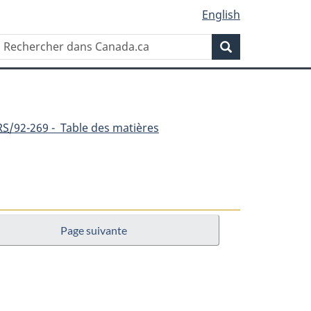
English
Rechercher
Recherche
dans
Canada.ca
RS
/92-269 - Table des matières
Page suivante
nt