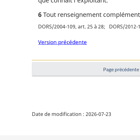
que connaît l’exploitant.
6
Tout renseignement complémentai
DORS/2004-109, art. 25 à 28
DORS/2012-140
Version précédente
Page précédente
D
Date de modification :
2026-07-23
é
t