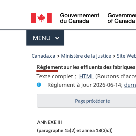
Language
selection
Menu
MENU
PRINCIPAL
You
Canada.ca
Ministère de la Justice
Site Web
are
Règlement sur les effluents des fabriques 
Texte complet :
HTML
Texte
(Boutons d’acces
here:
Règlement à jour 2026-06-14;
complet
dern
:
Page précédente
Règlement
sur
les
ANNEXE III
effluents
(paragraphe 15(2) et alinéa 18(3)d))
des