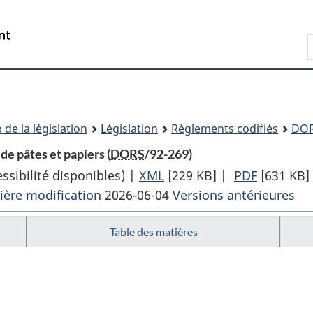
Passer
Passer
Passer
au
à
à
Recherche
contenu
«
la
principal
À
version
propos
HTML
de
simplifiée
ce
 de la législation
Législation
Règlements codifiés
DO
site
de pâtes et papiers (
DORS
/92-269)
sibilité disponibles) |
XML
Texte
[229 KB]
|
PDF
Texte
[631 KB]
ière modification
2026-06-04
complet
Versions antérieures
complet
:
:
Table des matières
Règlement
Règleme
sur
sur
les
les
effluents
effluents
des
des