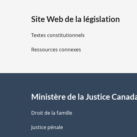
a
Site Web de la législation
i
Textes constitutionnels
l
Ressources connexes
s
d
e
l
Ministère de la Justice Canad
a
Droit de la famille
p
Justice pénale