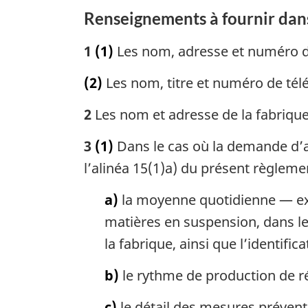
Renseignements à fournir dan
fabriques
de
1
(1)
Les nom, adresse et numéro 
pâtes
et
(2)
Les nom, titre et numéro de tél
papiers
2
Les nom et adresse de la fabrique
3
(1)
Dans le cas où la demande d’au
l’alinéa 15(1)a) du présent règleme
a)
la moyenne quotidienne — ex
matières en suspension, dans le
la fabrique, ainsi que l’identific
b)
le rythme de production de ré
c)
le détail des mesures préventiv