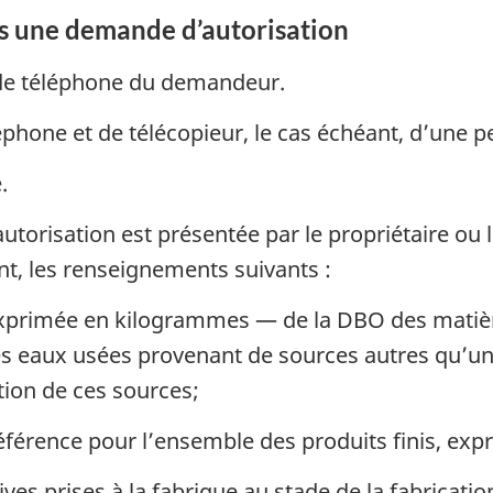
s une demande d’autorisation
fabriques
fabriques
de
de
de téléphone du demandeur.
pâtes
pâtes
et
et
éphone et de télécopieur, le cas échéant, d’une 
papiers
papiers
.
torisation est présentée par le propriétaire ou l
nt, les renseignements suivants :
primée en kilogrammes — de la DBO des matièr
s eaux usées provenant de sources autres qu’une
ation de ces sources;
férence pour l’ensemble des produits finis, exp
es prises à la fabrique au stade de la fabrication