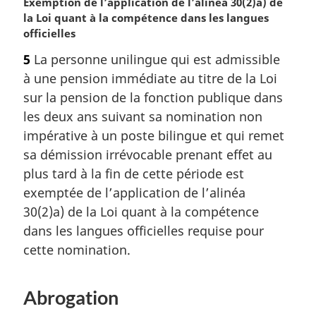
N
Exemption de l’application de l’alinéa 30(2)a) de
o
la Loi quant à la compétence dans les langues
t
officielles
e
5
La personne unilingue qui est admissible
m
à une pension immédiate au titre de la Loi
a
r
sur la pension de la fonction publique dans
g
les deux ans suivant sa nomination non
i
impérative à un poste bilingue et qui remet
n
sa démission irrévocable prenant effet au
a
plus tard à la fin de cette période est
l
e
exemptée de l’application de l’alinéa
:
30(2)a) de la Loi quant à la compétence
dans les langues officielles requise pour
cette nomination.
Abrogation