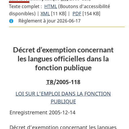
Texte complet :
HTML
Texte
(Boutons d’accessibilité
disponibles) |
XML
Texte
[11 KB]
complet
|
PDF
Texte
[154 KB]
Règlement à jour 2026-06-17
complet
:
complet
:
Décret
:
Décret
d’exemption
Décret
d’exemption
concernant
d’exemption
Décret d’exemption concernant
concernant
les
concernant
les
langues
les
les langues officielles dans la
langues
officielles
langues
fonction publique
officielles
dans
officielles
dans
la
dans
TR
/2005-118
la
fonction
la
fonction
publique
fonction
LOI SUR L’EMPLOI DANS LA FONCTION
publique
publique
PUBLIQUE
Enregistrement 2005-12-14
Décret d’exemption concernant les langues