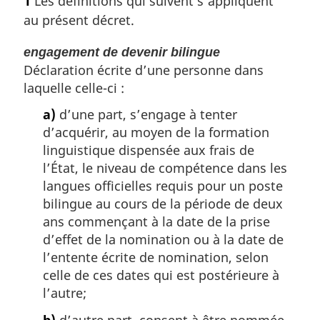
1
Les définitions qui suivent s’appliquent
t
e
au présent décret.
e
l
m
a
engagement de devenir bilingue
a
n
Déclaration écrite d’une personne dans
r
o
g
laquelle celle-ci :
t
i
e
a)
d’une part, s’engage à tenter
n
d
d’acquérir, au moyen de la formation
a
e
l
linguistique dispensée aux frais de
b
e
l’État, le niveau de compétence dans les
a
:
s
langues officielles requis pour un poste
d
bilingue au cours de la période de deux
e
ans commençant à la date de la prise
p
d’effet de la nomination ou à la date de
a
l’entente écrite de nomination, selon
g
celle de ces dates qui est postérieure à
e
l’autre;