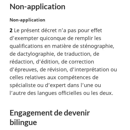
Non-application
N
Non-application
o
2
Le présent décret n’a pas pour effet
t
d’exempter quiconque de remplir les
e
m
qualifications en matière de sténographie,
a
de dactylographie, de traduction, de
r
rédaction, d’édition, de correction
g
d’épreuves, de révision, d’interprétation ou
i
celles relatives aux compétences de
n
a
spécialiste ou d’expert dans l’une ou
l
l’autre des langues officielles ou les deux.
e
:
Engagement de devenir
bilingue