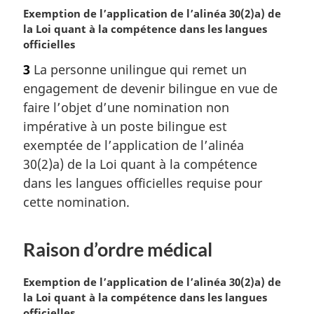
N
Exemption de l’application de l’alinéa 30(2)a) de
o
la Loi quant à la compétence dans les langues
t
officielles
e
3
La personne unilingue qui remet un
m
engagement de devenir bilingue en vue de
a
r
faire l’objet d’une nomination non
g
impérative à un poste bilingue est
i
exemptée de l’application de l’alinéa
n
30(2)a) de la Loi quant à la compétence
a
dans les langues officielles requise pour
l
e
cette nomination.
:
Raison d’ordre médical
N
Exemption de l’application de l’alinéa 30(2)a) de
o
la Loi quant à la compétence dans les langues
t
officielles