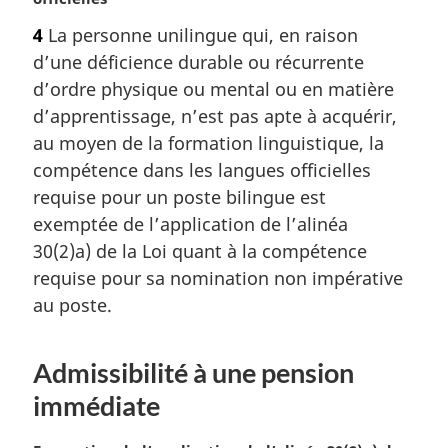
e
4
La personne unilingue qui, en raison
m
d’une déficience durable ou récurrente
a
r
d’ordre physique ou mental ou en matière
g
d’apprentissage, n’est pas apte à acquérir,
i
au moyen de la formation linguistique, la
n
compétence dans les langues officielles
a
requise pour un poste bilingue est
l
e
exemptée de l’application de l’alinéa
:
30(2)a) de la Loi quant à la compétence
requise pour sa nomination non impérative
au poste.
Admissibilité à une pension
immédiate