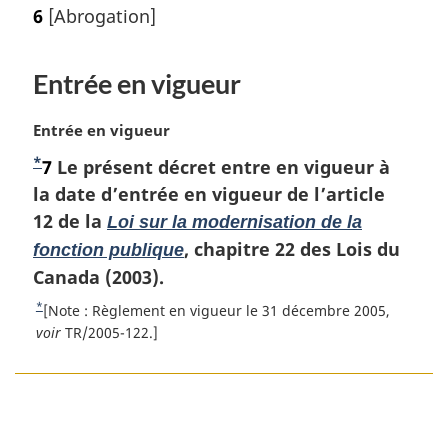
6
[Abrogation]
Entrée en vigueur
N
Entrée en vigueur
o
*
N
7
Le présent décret entre en vigueur à
t
o
la date d’entrée en vigueur de l’article
e
m
t
12 de la
Loi sur la modernisation de la
a
e
, chapitre 22 des Lois du
fonction publique
r
d
Canada (2003).
g
e
i
*
R
[Note : Règlement en vigueur le 31 décembre 2005,
b
n
e
voir
TR/2005-122.]
a
a
t
l
o
s
e
u
d
:
r
D
e
à