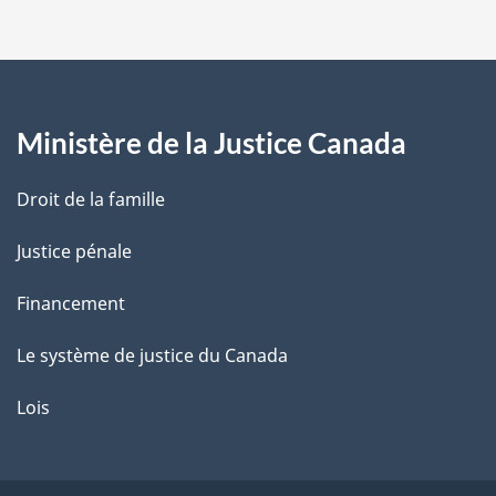
p
e
b
a
a
s
g
d
e
Ministère de la Justice Canada
e
p
a
Droit de la famille
g
e
Justice pénale
Financement
Le système de justice du Canada
Lois