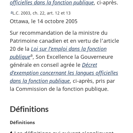
officielles dans la fonction publique
, ci-après.
e
d
a
R
L.C. 2003, ch. 22, art. 12 et 13
e
e
Ottawa, le 14 octobre 2005
b
t
Sur recommandation de la ministre du
o
a
u
Patrimoine canadien et en vertu de l’article
s
r
20 de la
Loi sur l’emploi dans la fonction
d
à
a
publique
, Son Excellence la Gouverneure
e
l
générale en conseil agrée le
Décret
a
p
r
d’exemption concernant les langues officielles
a
é
dans la fonction publique
, ci-après, pris par
g
f
la Commission de la fonction publique.
e
é
r
e
Définitions
n
c
N
Définitions
e
o
d