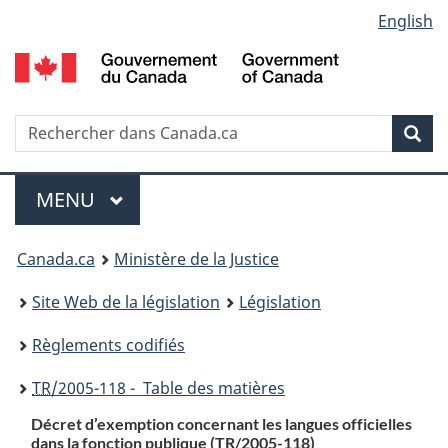
Language
English
Passer
Passer
Passer
au
à
à
selection
contenu
«
la
principal
À
version
propos
HTML
Recherche
R
Rec
de
simplifiée
d
ce
C
Menu
site
MENU
PRINCIPAL
You
Canada.ca
Ministère de la Justice
are
Site Web de la législation
Législation
here:
Règlements codifiés
TR
/2005-118 - Table des matières
Décret d’exemption concernant les langues officielles
dans la fonction publique (
TR
/2005-118)