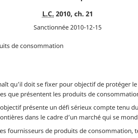
des
des
L.C.
2010, ch. 21
produits
produits
de
de
Sanctionnée 2010-12-15
consommation
consomm
oduits de consommation
t qu’il doit se fixer pour objectif de protéger 
ines que présentent les produits de consommatio
et objectif présente un défi sérieux compte tenu 
ontières dans le cadre d’un marché qui se mondi
et les fournisseurs de produits de consommation