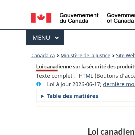
Language
selection
Menu
MENU
PRINCIPAL
You
Canada.ca
Ministère de la Justice
Site Web
are
Loi canadienne sur la sécurité des produi
Texte complet :
HTML
Texte
(Boutons d’acces
here:
Loi à jour 2026-06-17;
complet
dernière mod
:
Table des matières
Loi
canadienne
sur
la
Loi canadien
sécurité