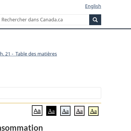
English
Rechercher
Recherche
dans
Canada.ca
h. 21 - Table des matières
ne
Aa
Aa
Aa
Aa
Aa
consommation