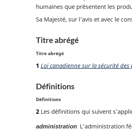
humaines que présentent les prod
Sa Majesté, sur l’avis et avec le 
Titre abrégé
N
Titre abrégé
o
1
Loi canadienne sur la sécurité de
t
e
m
Définitions
a
r
N
Définitions
g
o
i
2
Les définitions qui suivent s’appli
t
n
e
a
L’administration féd
administration
m
l