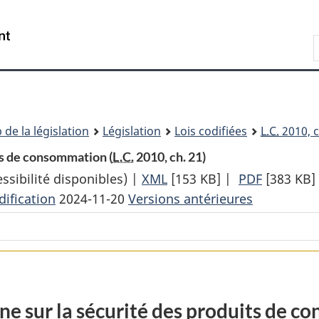
Passer
Passer
Passer
au
à
à
Recherche
contenu
«
la
principal
À
version
propos
HTML
de
simplifiée
ce
 de la législation
Législation
Lois codifiées
L.C.
2010, c
site
ts de consommation (
L.C.
2010, ch. 21)
sibilité disponibles) |
XML
Texte
[153 KB]
|
PDF
Texte
[383 KB]
ification
2024-11-20
Versions antérieures
complet
complet
:
:
Loi
Loi
canadienne
canadien
sur
sur
la
la
ne sur la sécurité des produits de 
sécurité
sécurité