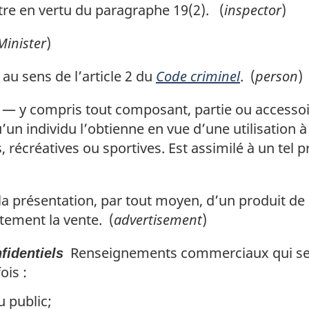
tre en vertu du paragraphe 19(2). (
inspector
)
Minister
)
au sens de l’article 2 du
Code criminel
. (
person
)
— y compris tout composant, partie ou accessoir
un individu l’obtienne en vue d’une utilisation 
récréatives ou sportives. Est assimilé à un tel p
 présentation, par tout moyen, d’un produit d
tement la vente. (
advertisement
)
Renseignements commerciaux qui se r
identiels
ois :
u public;