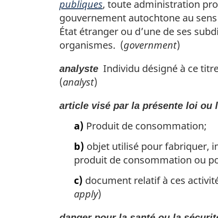
a
publiques
, toute administration pro
e
r
:
gouvernement autochtone au sens 
g
État étranger ou d’une de ses subdiv
i
organismes. (
government
)
n
a
Individu désigné à ce titre 
analyste
l
e
(
analyst
)
:
article visé par la présente loi ou
a)
Produit de consommation;
b)
objet utilisé pour fabriquer, 
produit de consommation ou pour
c)
document relatif à ces activi
apply
)
danger pour la santé ou la sécuri