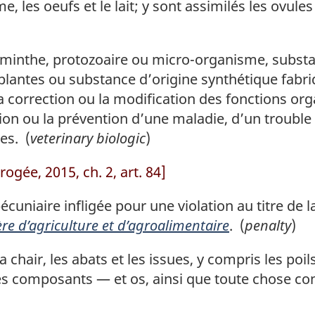
 les oeufs et le lait; y sont assimilés les ovul
inthe, protozoaire ou micro-organisme, subst
 plantes ou substance d’origine synthétique fab
 la correction ou la modification des fonctions o
ation ou la prévention d’une maladie, d’un troubl
es. (
veterinary biologic
)
rogée, 2015, ch. 2, art. 84]
cuniaire infligée pour une violation au titre de l
re d’agriculture et d’agroalimentaire
. (
penalty
)
hair, les abats et les issues, y compris les poil
es composants — et os, ainsi que toute chose co