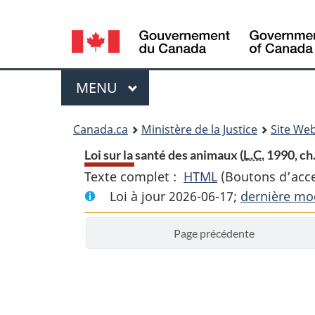
Language
selection
Menu
MENU
PRINCIPAL
You
Canada.ca
Ministère de la Justice
Site Web
are
Loi sur la santé des animaux (
L.C.
1990, ch.
Texte complet :
HTML
Texte
(Boutons d’acces
here:
Loi à jour 2026-06-17;
complet
dernière mod
:
Page précédente
Loi
sur
la
santé
des