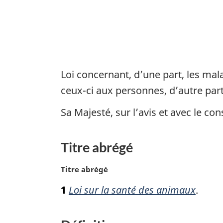
animaux
Loi concernant, d’une part, les ma
ceux-ci aux personnes, d’autre par
Sa Majesté, sur l’avis et avec le 
Titre abrégé
N
Titre abrégé
o
1
Loi sur la santé des animaux
.
t
e
m