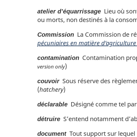
Lieu où sont
atelier d’équarrissage
ou morts, non destinés à la cons
La Commission de révi
Commission
pécuniaires en matière d’agriculture
Contamination propre
contamination
)
version only
Sous réserve des règlement
couvoir
(
hatchery
)
Désigné comme tel par r
déclarable
S’entend notamment d’abat
détruire
Tout support sur lequel 
document