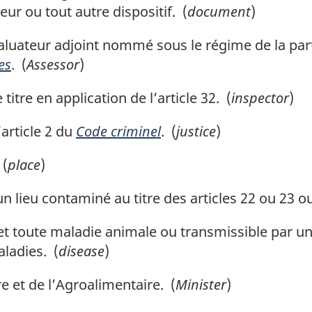
ur ou tout autre dispositif. (
document
)
luateur adjoint nommé sous le régime de la part
es
. (
Assessor
)
tre en application de l’article 32. (
inspector
)
article 2 du
Code criminel
. (
justice
)
 (
place
)
n lieu contaminé au titre des articles 22 ou 23 
t toute maladie animale ou transmissible par un
aladies. (
disease
)
e et de l’Agroalimentaire. (
Minister
)