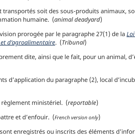
 transportés soit des sous-produits animaux, so
ommation humaine. (
animal deadyard
)
sion prorogée par le paragraphe 27(1) de la
Loi
 et d’agroalimentaire
. (
Tribunal
)
ment dite, ainsi que le fait, pour un animal, d’
s d’application du paragraphe (2), local d’incu
èglement ministériel. (
reportable
)
tre et d’enfouir. (
)
French version only
sont enregistrés ou inscrits des éléments d’inf