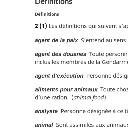
Définitions
a
r
N
Définitions
g
o
i
2
(1)
Les définitions qui suivent s’ap
t
n
e
a
S’entend au sens d
agent de la paix
m
l
a
e
Toute personne 
r
agent des douanes
:
g
inclus les membres de la Gendarme
i
n
Personne désignée
agent d’exécution
a
l
Toute chose
aliments pour animaux
e
d’une ration. (
animal food
)
:
Personne désignée à ce titr
analyste
Sont assimilés aux animaux 
animal