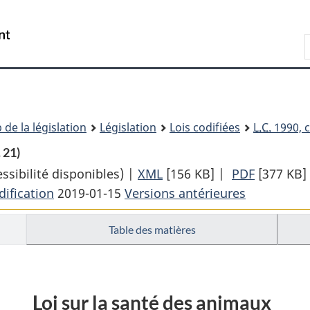
Passer
Passer
Passer
au
à
à
Recherche
contenu
«
la
principal
À
version
propos
HTML
de
simplifiée
ce
 de la législation
Législation
Lois codifiées
L.C.
1990, c
site
 21)
sibilité disponibles) |
XML
Texte
[156 KB]
|
PDF
Texte
[377 KB]
ification
2019-01-15
Versions antérieures
complet
complet
:
:
Table des matières
Loi
Loi
sur
sur
la
la
santé
santé
Loi sur la santé des animaux
des
des