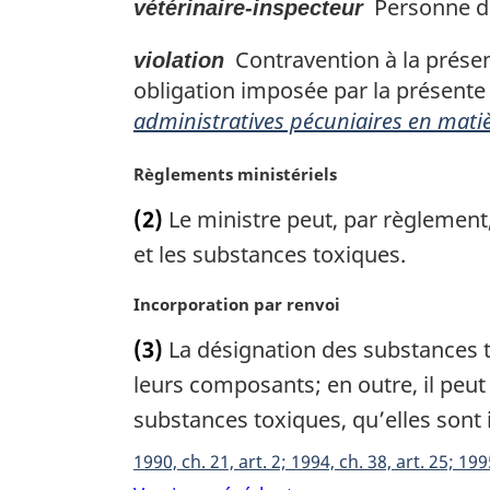
Personne dés
vétérinaire-inspecteur
Contravention à la présent
violation
obligation imposée par la présente
administratives pécuniaires en matiè
N
Règlements ministériels
o
(2)
Le ministre peut, par règlement, 
t
e
et les substances toxiques.
m
a
N
Incorporation par renvoi
r
o
(3)
La désignation des substances to
g
t
i
e
leurs composants; en outre, il peut
n
m
substances toxiques, qu’elles sont
a
a
l
r
1990, ch. 21, art. 2; 1994, ch. 38, art. 25; 1995
e
g