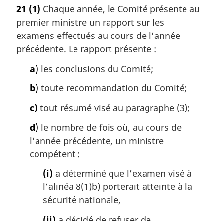
o
21
(1)
Chaque année, le Comité présente au
t
premier ministre un rapport sur les
e
m
examens effectués au cours de l’année
a
précédente. Le rapport présente :
r
g
a)
les conclusions du Comité;
i
b)
toute recommandation du Comité;
n
a
c)
tout résumé visé au paragraphe (3);
l
e
d)
le nombre de fois où, au cours de
:
l’année précédente, un ministre
compétent :
(i)
a déterminé que l’examen visé à
l’alinéa 8(1)b) porterait atteinte à la
sécurité nationale,
(ii)
a décidé de refuser de