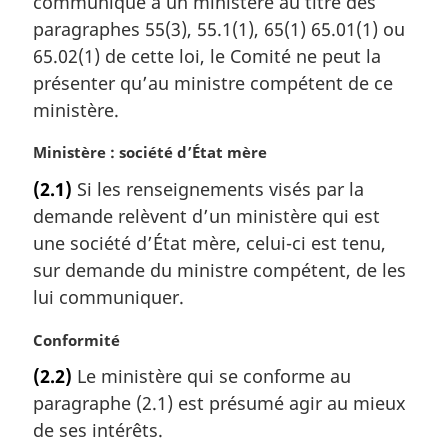
communiqué à un ministère au titre des
l
paragraphes 55(3), 55.1(1), 65(1) 65.01(1) ou
e
65.02(1) de cette loi, le Comité ne peut la
:
présenter qu’au ministre compétent de ce
ministère.
N
Ministère : société d’État mère
o
(2.1)
Si les renseignements visés par la
t
demande relèvent d’un ministère qui est
e
m
une société d’État mère, celui-ci est tenu,
a
sur demande du ministre compétent, de les
r
lui communiquer.
g
i
N
Conformité
n
o
a
(2.2)
Le ministère qui se conforme au
t
l
paragraphe (2.1) est présumé agir au mieux
e
e
m
de ses intérêts.
: