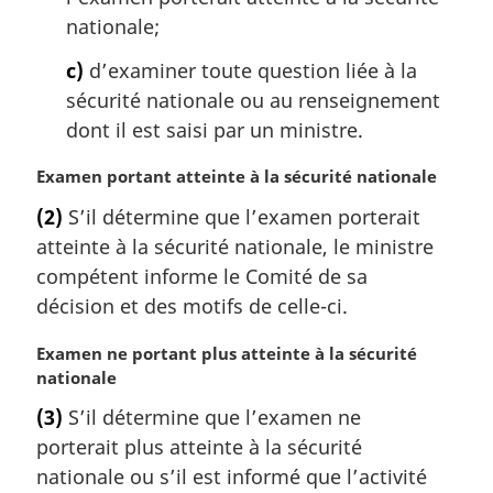
nationale;
c)
d’examiner toute question liée à la
sécurité nationale ou au renseignement
dont il est saisi par un ministre.
N
Examen portant atteinte à la sécurité nationale
o
(2)
S’il détermine que l’examen porterait
t
atteinte à la sécurité nationale, le ministre
e
m
compétent informe le Comité de sa
a
décision et des motifs de celle-ci.
r
g
N
Examen ne portant plus atteinte à la sécurité
i
o
nationale
n
t
(3)
S’il détermine que l’examen ne
a
e
l
porterait plus atteinte à la sécurité
m
e
a
nationale ou s’il est informé que l’activité
: