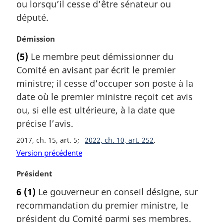
a
ou lorsqu’il cesse d’être sénateur ou
r
député.
g
i
N
Démission
n
o
a
(5)
Le membre peut démissionner du
t
l
Comité en avisant par écrit le premier
e
e
m
ministre; il cesse d’occuper son poste à la
:
a
date où le premier ministre reçoit cet avis
r
ou, si elle est ultérieure, à la date que
g
précise l’avis.
i
n
2017, ch. 15, art. 5
2022, ch. 10, art. 252
a
Version précédente
l
e
N
Président
:
o
6
(1)
Le gouverneur en conseil désigne, sur
t
recommandation du premier ministre, le
e
m
président du Comité parmi ses membres.