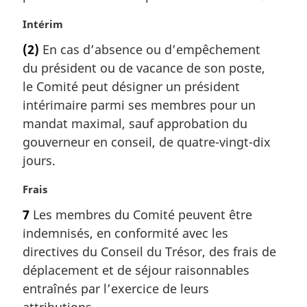
a
r
N
Intérim
g
o
(2)
En cas d’absence ou d’empêchement
i
t
du président ou de vacance de son poste,
n
e
a
m
le Comité peut désigner un président
l
a
intérimaire parmi ses membres pour un
e
r
mandat maximal, sauf approbation du
:
g
gouverneur en conseil, de quatre-vingt-dix
i
jours.
n
a
N
Frais
l
o
e
7
Les membres du Comité peuvent être
t
:
indemnisés, en conformité avec les
e
m
directives du Conseil du Trésor, des frais de
a
déplacement et de séjour raisonnables
r
entraînés par l’exercice de leurs
g
attributions.