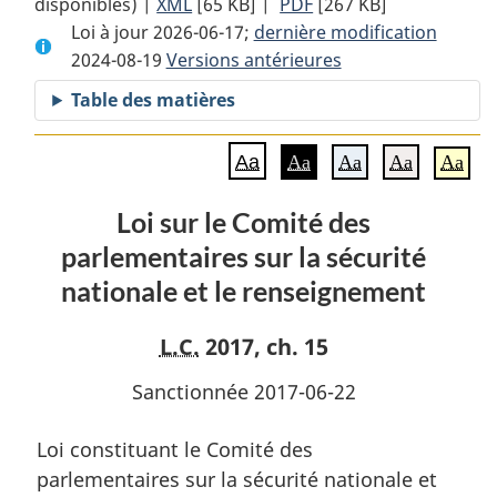
disponibles) |
XML
Texte
[65 KB]
complet
|
PDF
Texte
[267 KB]
Loi à jour 2026-06-17;
complet
:
dernière modification
complet
2024-08-19
Versions antérieures
:
Loi
:
Loi
sur
Loi
Table des matières
sur
le
sur
le
Comité
le
Aa
Aa
Aa
Aa
Aa
Comité
des
Comité
des
parlementaires
des
Loi sur le Comité des
parlementaires
sur
parlementaires
parlementaires sur la sécurité
sur
la
sur
la
sécurité
la
nationale et le renseignement
sécurité
nationale
sécurité
nationale
et
nationale
L.C.
2017, ch. 15
et
le
et
Sanctionnée 2017-06-22
le
renseignement
le
renseignement
renseignement
Loi constituant le Comité des
parlementaires sur la sécurité nationale et