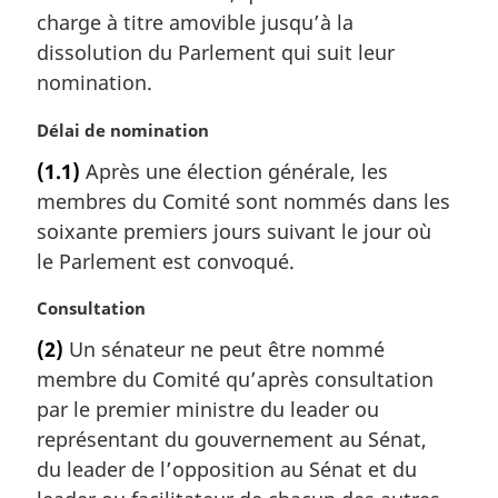
l
a
charge à titre amovible jusqu’à la
e
r
dissolution du Parlement qui suit leur
:
g
nomination.
i
n
N
Délai de nomination
a
o
l
(1.1)
Après une élection générale, les
t
e
membres du Comité sont nommés dans les
e
:
m
soixante premiers jours suivant le jour où
a
le Parlement est convoqué.
r
g
N
Consultation
i
o
(2)
Un sénateur ne peut être nommé
n
t
a
membre du Comité qu’après consultation
e
l
m
par le premier ministre du leader ou
e
a
représentant du gouvernement au Sénat,
:
r
du leader de l’opposition au Sénat et du
g