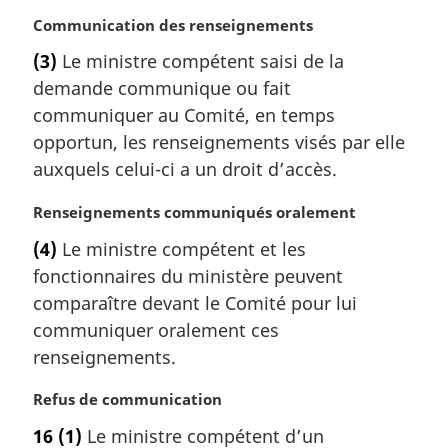
a
r
N
Communication des renseignements
g
o
(3)
Le ministre compétent saisi de la
i
t
demande communique ou fait
n
e
a
m
communiquer au Comité, en temps
l
a
opportun, les renseignements visés par elle
e
r
auxquels celui-ci a un droit d’accès.
:
g
i
N
Renseignements communiqués oralement
n
o
a
(4)
Le ministre compétent et les
t
l
fonctionnaires du ministère peuvent
e
e
m
comparaître devant le Comité pour lui
:
a
communiquer oralement ces
r
renseignements.
g
i
N
Refus de communication
n
o
a
16
(1)
Le ministre compétent d’un
t