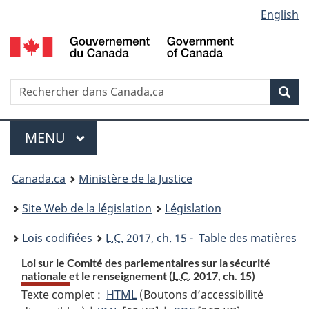
Language
English
Passer
Passer
Passer
au
à
à
selection
contenu
«
la
principal
À
version
propos
HTML
Recherche
R
Rec
de
simplifiée
d
ce
C
Menu
site
MENU
PRINCIPAL
You
Canada.ca
Ministère de la Justice
are
Site Web de la législation
Législation
here:
Lois codifiées
L.C.
2017, ch. 15 - Table des matières
Loi sur le Comité des parlementaires sur la sécurité
nationale et le renseignement (
L.C.
2017, ch. 15)
Texte complet :
HTML
Texte
(Boutons d’accessibilité