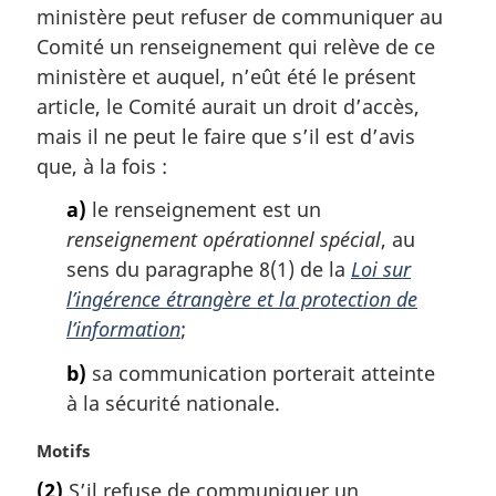
l
ministère peut refuser de communiquer au
e
e
m
Comité un renseignement qui relève de ce
:
a
ministère et auquel, n’eût été le présent
r
article, le Comité aurait un droit d’accès,
g
mais il ne peut le faire que s’il est d’avis
i
que, à la fois :
n
a
a)
le renseignement est un
l
renseignement opérationnel spécial
, au
e
:
sens du paragraphe 8(1) de la
Loi sur
l’ingérence étrangère et la protection de
l’information
;
b)
sa communication porterait atteinte
à la sécurité nationale.
N
Motifs
o
(2)
S’il refuse de communiquer un