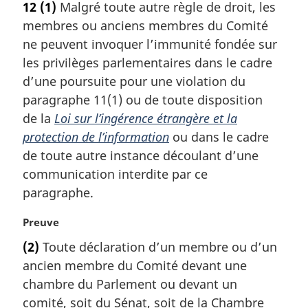
a
12
(1)
Malgré toute autre règle de droit, les
t
l
membres ou anciens membres du Comité
e
e
m
ne peuvent invoquer l’immunité fondée sur
:
a
les privilèges parlementaires dans le cadre
r
d’une poursuite pour une violation du
g
paragraphe 11(1) ou de toute disposition
i
de la
Loi sur l’ingérence étrangère et la
n
a
protection de l’information
ou dans le cadre
l
de toute autre instance découlant d’une
e
communication interdite par ce
:
paragraphe.
N
Preuve
o
(2)
Toute déclaration d’un membre ou d’un
t
ancien membre du Comité devant une
e
m
chambre du Parlement ou devant un
a
comité, soit du Sénat, soit de la Chambre