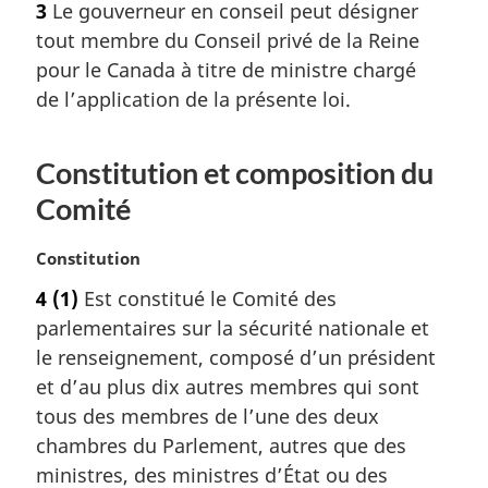
3
Le gouverneur en conseil peut désigner
t
tout membre du Conseil privé de la Reine
e
m
pour le Canada à titre de ministre chargé
a
de l’application de la présente loi.
r
g
i
Constitution et composition du
n
Comité
a
l
e
N
Constitution
:
o
4
(1)
Est constitué le Comité des
t
parlementaires sur la sécurité nationale et
e
m
le renseignement, composé d’un président
a
et d’au plus dix autres membres qui sont
r
tous des membres de l’une des deux
g
chambres du Parlement, autres que des
i
ministres, des ministres d’État ou des
n