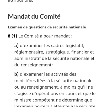
i
n
a
Mandat du Comité
l
e
N
Examen de questions de sécurité nationale
:
o
8
(1)
Le Comité a pour mandat :
t
e
a)
d’examiner les cadres législatif,
m
réglementaire, stratégique, financier et
a
administratif de la sécurité nationale et
r
g
du renseignement;
i
b)
d’examiner les activités des
n
a
ministères liées à la sécurité nationale
l
ou au renseignement, à moins qu’il ne
e
s’agisse d’opérations en cours et que le
:
ministre compétent ne détermine que
l’examen porterait atteinte à la sécurité