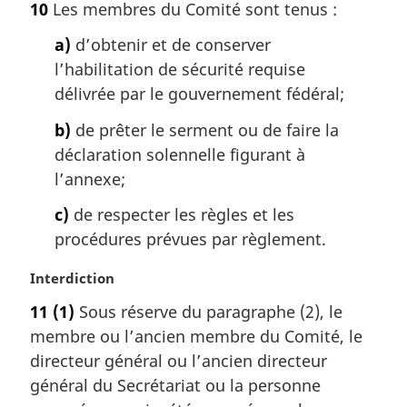
10
Les membres du Comité sont tenus :
t
e
a)
d’obtenir et de conserver
m
l’habilitation de sécurité requise
a
délivrée par le gouvernement fédéral;
r
g
b)
de prêter le serment ou de faire la
i
déclaration solennelle figurant à
n
a
l’annexe;
l
c)
de respecter les règles et les
e
:
procédures prévues par règlement.
N
Interdiction
o
11
(1)
Sous réserve du paragraphe (2), le
t
membre ou l’ancien membre du Comité, le
e
m
directeur général ou l’ancien directeur
a
général du Secrétariat ou la personne
r