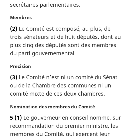
a
secrétaires parlementaires.
l
e
N
Membres
:
o
(2)
Le Comité est composé, au plus, de
t
trois sénateurs et de huit députés, dont au
e
m
plus cinq des députés sont des membres
a
du parti gouvernemental.
r
g
N
Précision
i
o
(3)
Le Comité n’est ni un comité du Sénat
n
t
a
ou de la Chambre des communes ni un
e
l
m
comité mixte de ces deux chambres.
e
a
:
r
N
Nomination des membres du Comité
g
o
5
(1)
Le gouverneur en conseil nomme, sur
i
t
recommandation du premier ministre, les
n
e
a
m
membres du Comité, qui exercent leur