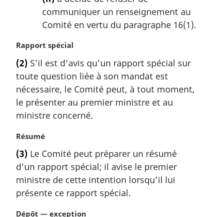
communiquer un renseignement au
Comité en vertu du paragraphe 16(1).
N
Rapport spécial
o
(2)
S’il est d’avis qu’un rapport spécial sur
t
toute question liée à son mandat est
e
m
nécessaire, le Comité peut, à tout moment,
a
le présenter au premier ministre et au
r
ministre concerné.
g
i
N
Résumé
n
o
a
(3)
Le Comité peut préparer un résumé
t
l
d’un rapport spécial; il avise le premier
e
e
m
ministre de cette intention lorsqu’il lui
:
a
présente ce rapport spécial.
r
g
N
Dépôt — exception