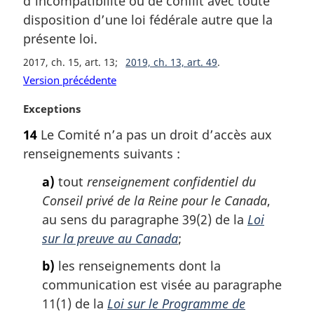
d’incompatibilité ou de conflit avec toute
e
m
disposition d’une loi fédérale autre que la
a
présente loi.
r
2017, ch. 15, art. 13
2019, ch. 13, art. 49
g
i
Version précédente
n
N
Exceptions
a
o
l
14
Le Comité n’a pas un droit d’accès aux
t
e
renseignements suivants :
e
:
m
a)
tout
renseignement confidentiel du
a
Conseil privé de la Reine pour le Canada
,
r
g
au sens du paragraphe 39(2) de la
Loi
i
sur la preuve au Canada
;
n
a
b)
les renseignements dont la
l
communication est visée au paragraphe
e
11(1) de la
Loi sur le Programme de
: