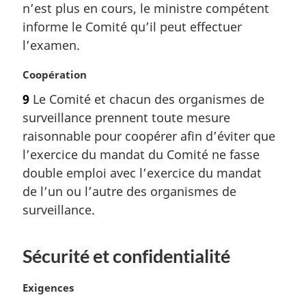
r
n’est plus en cours, le ministre compétent
g
informe le Comité qu’il peut effectuer
i
l’examen.
n
a
N
Coopération
l
o
e
9
Le Comité et chacun des organismes de
t
:
surveillance prennent toute mesure
e
m
raisonnable pour coopérer afin d’éviter que
a
l’exercice du mandat du Comité ne fasse
r
double emploi avec l’exercice du mandat
g
de l’un ou l’autre des organismes de
i
surveillance.
n
a
l
Sécurité et confidentialité
e
:
N
Exigences
o