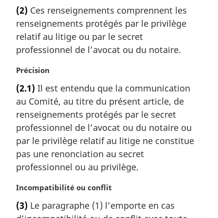
o
a
(2)
Ces renseignements comprennent les
t
l
renseignements protégés par le privilège
e
e
m
relatif au litige ou par le secret
:
a
professionnel de l’avocat ou du notaire.
r
g
N
Précision
i
o
(2.1)
Il est entendu que la communication
n
t
a
au Comité, au titre du présent article, de
e
l
m
renseignements protégés par le secret
e
a
professionnel de l’avocat ou du notaire ou
:
r
par le privilège relatif au litige ne constitue
g
pas une renonciation au secret
i
professionnel ou au privilège.
n
a
N
Incompatibilité ou conflit
l
o
e
(3)
Le paragraphe (1) l’emporte en cas
t
: