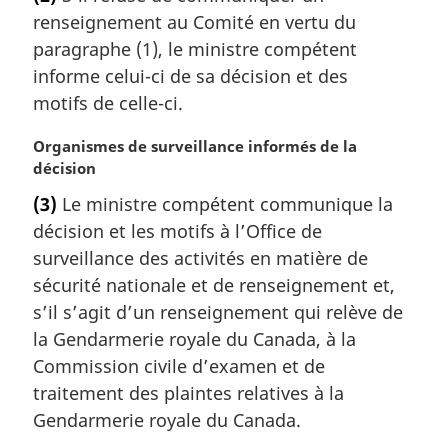
t
renseignement au Comité en vertu du
e
m
paragraphe (1), le ministre compétent
a
informe celui-ci de sa décision et des
r
motifs de celle-ci.
g
i
N
Organismes de surveillance informés de la
n
o
décision
a
t
l
(3)
Le ministre compétent communique la
e
e
décision et les motifs à l’Office de
m
:
a
surveillance des activités en matière de
r
sécurité nationale et de renseignement et,
g
s’il s’agit d’un renseignement qui relève de
i
la Gendarmerie royale du Canada, à la
n
Commission civile d’examen et de
a
l
traitement des plaintes relatives à la
e
Gendarmerie royale du Canada.
: