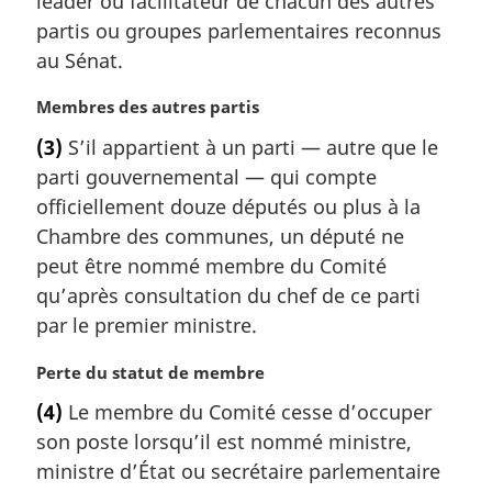
leader ou facilitateur de chacun des autres
i
partis ou groupes parlementaires reconnus
n
a
au Sénat.
l
e
N
Membres des autres partis
:
o
(3)
S’il appartient à un parti — autre que le
t
parti gouvernemental — qui compte
e
m
officiellement douze députés ou plus à la
a
Chambre des communes, un député ne
r
peut être nommé membre du Comité
g
qu’après consultation du chef de ce parti
i
par le premier ministre.
n
a
N
Perte du statut de membre
l
o
e
(4)
Le membre du Comité cesse d’occuper
t
:
son poste lorsqu’il est nommé ministre,
e
m
ministre d’État ou secrétaire parlementaire