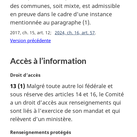
r
des communes, soit mixte, est admissible
g
en preuve dans le cadre d’une instance
i
mentionnée au paragraphe (1).
n
a
2017, ch. 15, art. 12
2024, ch. 16, art. 57
l
Version précédente
e
:
Accès à l’information
N
Droit d’accès
o
13
(1)
Malgré toute autre loi fédérale et
t
sous réserve des articles 14 et 16, le Comité
e
m
a un droit d’accès aux renseignements qui
a
sont liés à l’exercice de son mandat et qui
r
relèvent d’un ministère.
g
i
N
Renseignements protégés
n