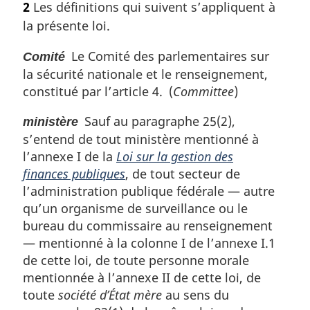
2
Les définitions qui suivent s’appliquent à
a
t
la présente loi.
l
e
e
m
Le Comité des parlementaires sur
Comité
:
a
la sécurité nationale et le renseignement,
r
g
constitué par l’article 4. (
Committee
)
i
n
Sauf au paragraphe 25(2),
ministère
a
s’entend de tout ministère mentionné à
l
l’annexe I de la
Loi sur la gestion des
e
finances publiques
, de tout secteur de
:
l’administration publique fédérale — autre
qu’un organisme de surveillance ou le
bureau du commissaire au renseignement
— mentionné à la colonne I de l’annexe I.1
de cette loi, de toute personne morale
mentionnée à l’annexe II de cette loi, de
toute
société d’État mère
au sens du