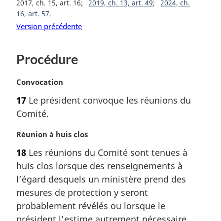
2017, ch. 15, art. 16
2019, ch. 13, art. 49
2024, ch.
16, art. 57
Version précédente
Procédure
N
Convocation
o
17
Le président convoque les réunions du
t
Comité.
e
m
N
Réunion à huis clos
a
o
r
18
Les réunions du Comité sont tenues à
t
g
huis clos lorsque des renseignements à
e
i
m
l’égard desquels un ministère prend des
n
a
a
mesures de protection y seront
r
l
probablement révélés ou lorsque le
g
e
président l’estime autrement nécessaire.