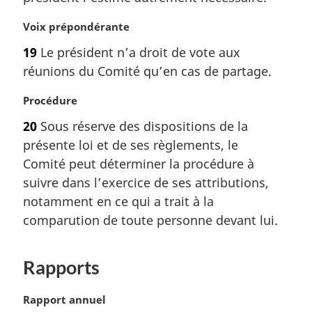
i
:
n
N
Voix prépondérante
a
o
l
19
Le président n’a droit de vote aux
t
e
réunions du Comité qu’en cas de partage.
e
:
m
N
Procédure
a
o
r
20
Sous réserve des dispositions de la
t
g
présente loi et de ses règlements, le
e
i
m
Comité peut déterminer la procédure à
n
a
a
suivre dans l’exercice de ses attributions,
r
l
notamment en ce qui a trait à la
g
e
comparution de toute personne devant lui.
i
:
n
a
Rapports
l
e
N
Rapport annuel
: