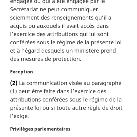
engagée ou qui a été engagée par le
g
Secrétariat ne peut communiquer
i
sciemment des renseignements qu’il a
n
a
acquis ou auxquels il avait accès dans
l
l’exercice des attributions qui lui sont
e
conférées sous le régime de la présente loi
:
et à l’égard desquels un ministère prend
des mesures de protection.
N
Exception
o
(2)
La communication visée au paragraphe
t
(1) peut être faite dans l’exercice des
e
m
attributions conférées sous le régime de la
a
présente loi ou si toute autre règle de droit
r
l’exige.
g
i
N
Privilèges parlementaires
n
o