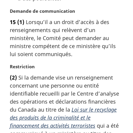
N
Demande de communication
o
15
(1)
Lorsqu’il a un droit d’accès à des
t
renseignements qui relèvent d’un
e
m
ministère, le Comité peut demander au
a
ministre compétent de ce ministère qu’ils
r
lui soient communiqués.
g
i
N
Restriction
n
o
a
(2)
Si la demande vise un renseignement
t
l
concernant une personne ou entité
e
e
m
identifiable recueilli par le Centre d’analyse
:
a
des opérations et déclarations financières
r
du Canada au titre de la
Loi sur le recyclage
g
des produits de la criminalité et le
i
financement des activités terroristes
qui a été
n
a