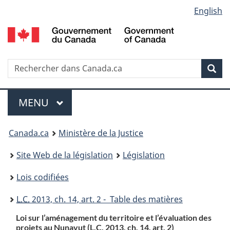
Language
English
Passer
Passer
Passer
au
à
à
selection
contenu
«
la
principal
À
version
propos
HTML
Recherche
R
Rec
de
simplifiée
d
ce
C
Menu
site
MENU
PRINCIPAL
You
Canada.ca
Ministère de la Justice
are
Site Web de la législation
Législation
here:
Lois codifiées
L.C.
2013, ch. 14, art. 2 - Table des matières
Loi sur l’aménagement du territoire et l’évaluation des
projets au Nunavut (
L.C.
2013, ch. 14, art. 2)