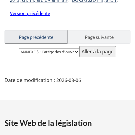
2013, ch. 14, art. 2 « ann. 3 »
DORS/2022-118, art. 1
Version précédente
Page précédente
Page suivante
Choisissez
la
page
D
Date de modification :
2026-08-06
é
t
a
Site Web de la législation
i