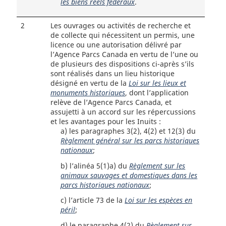
les biens réels fédéraux
.
2
Les ouvrages ou activités de recherche et
de collecte qui nécessitent un permis, une
licence ou une autorisation délivré par
l’Agence Parcs Canada en vertu de l’une ou
de plusieurs des dispositions ci-après s’ils
sont réalisés dans un lieu historique
désigné en vertu de la
Loi sur les lieux et
monuments historiques
, dont l’application
relève de l’Agence Parcs Canada, et
assujetti à un accord sur les répercussions
et les avantages pour les Inuits :
a)
les paragraphes 3(2), 4(2) et 12(3) du
Règlement général sur les parcs historiques
nationaux
;
b)
l’alinéa 5(1)a) du
Règlement sur les
animaux sauvages et domestiques dans les
parcs historiques nationaux
;
c)
l’article 73 de la
Loi sur les espèces en
péril
;
d)
le paragraphe 4(2) du
Règlement sur