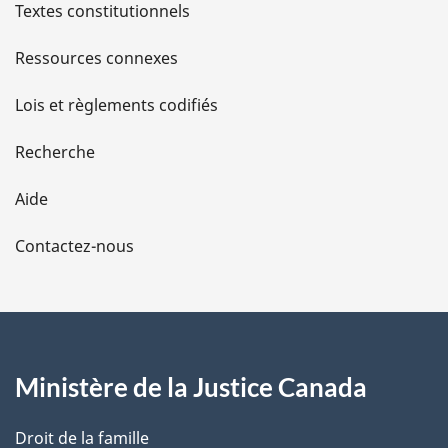
l
Textes constitutionnels
s
Ressources connexes
d
Lois et règlements codifiés
e
Recherche
l
Aide
a
Contactez-nous
p
a
g
Ministère de la Justice Canada
e
Droit de la famille