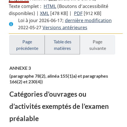
Texte complet :
HTML
Texte
(Boutons d’accessibilité
disponibles) |
XML
Texte
[478 KB]
complet
|
PDF
Texte
[912 KB]
Loi à jour 2026-06-17;
complet
:
dernière modification
complet
2022-05-27
Versions antérieures
:
Loi
:
Loi
sur
Loi
sur
l’aménagement
sur
Page
Table des
Page
précédente
matières
suivante
l’aménagement
du
l’aménagement
du
territoire
du
territoire
et
territoire
ANNEXE 3
et
l’évaluation
et
(paragraphe 78(2), alinéa 155(1)a) et paragraphes
l’évaluation
des
l’évaluation
166(2) et 230(4))
des
projets
des
projets
au
projets
Catégories d’ouvrages ou
au
Nunavut
au
d’activités exemptés de l’examen
Nunavut
Nunavut
préalable