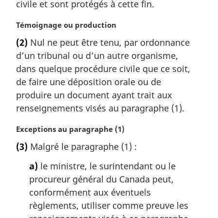
civile et sont protégés à cette fin.
g
i
N
Témoignage ou production
n
o
a
(2)
Nul ne peut être tenu, par ordonnance
t
l
d’un tribunal ou d’un autre organisme,
e
e
m
dans quelque procédure civile que ce soit,
:
a
de faire une déposition orale ou de
r
produire un document ayant trait aux
g
renseignements visés au paragraphe (1).
i
n
N
Exceptions au paragraphe (1)
a
o
l
(3)
Malgré le paragraphe (1) :
t
e
e
:
a)
le ministre, le surintendant ou le
m
procureur général du Canada peut,
a
conformément aux éventuels
r
g
règlements, utiliser comme preuve les
i