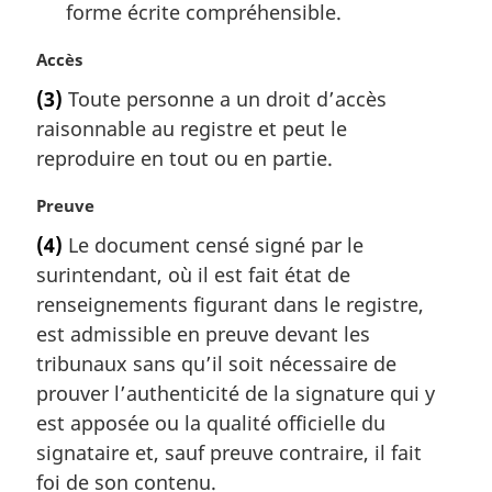
forme écrite compréhensible.
N
Accès
o
(3)
Toute personne a un droit d’accès
t
raisonnable au registre et peut le
e
m
reproduire en tout ou en partie.
a
r
N
Preuve
g
o
(4)
Le document censé signé par le
i
t
surintendant, où il est fait état de
n
e
a
m
renseignements figurant dans le registre,
l
a
est admissible en preuve devant les
e
r
tribunaux sans qu’il soit nécessaire de
:
g
prouver l’authenticité de la signature qui y
i
est apposée ou la qualité officielle du
n
a
signataire et, sauf preuve contraire, il fait
l
foi de son contenu.