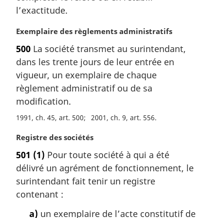
:
l’exactitude.
N
Exemplaire des règlements administratifs
o
500
La société transmet au surintendant,
t
dans les trente jours de leur entrée en
e
m
vigueur, un exemplaire de chaque
a
règlement administratif ou de sa
r
modification.
g
i
1991, ch. 45, art. 500
2001, ch. 9, art. 556
n
N
Registre des sociétés
a
o
l
501
(1)
Pour toute société à qui a été
t
e
délivré un agrément de fonctionnement, le
e
:
m
surintendant fait tenir un registre
a
contenant :
r
g
a)
un exemplaire de l’acte constitutif de