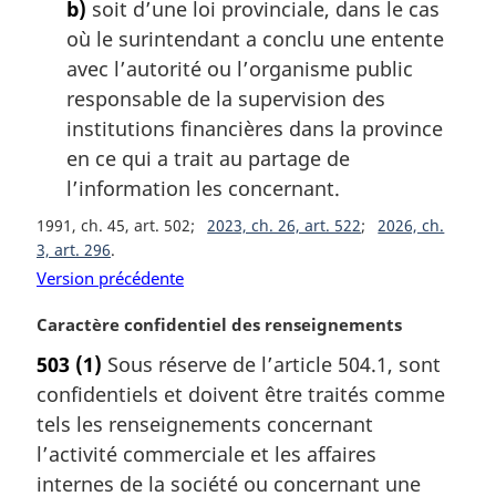
a
b)
soit d’une loi provinciale, dans le cas
l
où le surintendant a conclu une entente
e
avec l’autorité ou l’organisme public
:
responsable de la supervision des
institutions financières dans la province
en ce qui a trait au partage de
l’information les concernant.
1991, ch. 45, art. 502
2023, ch. 26, art. 522
2026, ch.
3, art. 296
Version précédente
N
Caractère confidentiel des renseignements
o
503
(1)
Sous réserve de l’article 504.1, sont
t
confidentiels et doivent être traités comme
e
m
tels les renseignements concernant
a
l’activité commerciale et les affaires
r
internes de la société ou concernant une
g