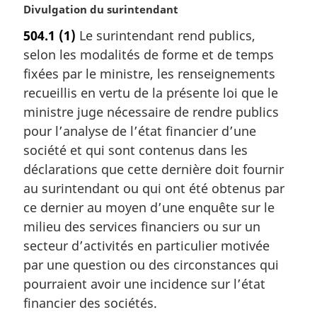
e
N
Divulgation du surintendant
:
o
504.1
(1)
Le surintendant rend publics,
t
selon les modalités de forme et de temps
e
m
fixées par le ministre, les renseignements
a
recueillis en vertu de la présente loi que le
r
ministre juge nécessaire de rendre publics
g
pour l’analyse de l’état financier d’une
i
société et qui sont contenus dans les
n
a
déclarations que cette dernière doit fournir
l
au surintendant ou qui ont été obtenus par
e
ce dernier au moyen d’une enquête sur le
:
milieu des services financiers ou sur un
secteur d’activités en particulier motivée
par une question ou des circonstances qui
pourraient avoir une incidence sur l’état
financier des sociétés.