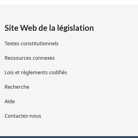
t
a
Site Web de la législation
i
l
Textes constitutionnels
s
Ressources connexes
d
Lois et règlements codifiés
e
Recherche
l
Aide
a
Contactez-nous
p
a