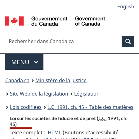
Language
English
Passer
Passer
Passer
au
à
à
selection
contenu
«
la
principal
À
version
propos
HTML
Recherche
R
Rec
de
simplifiée
d
ce
C
Menu
site
MENU
PRINCIPAL
You
Canada.ca
Ministère de la Justice
are
Site Web de la législation
Législation
here:
Lois codifiées
L.C.
1991, ch. 45 - Table des matières
Loi sur les sociétés de fiducie et de prêt (
L.C.
1991, ch.
45)
Texte complet :
HTML
Texte
(Boutons d’accessibilité