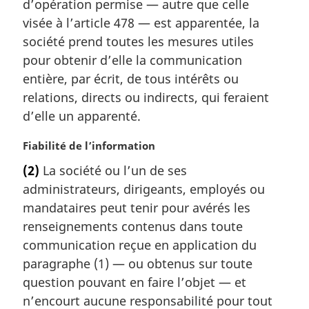
m
d’opération permise — autre que celle
a
visée à l’article 478 — est apparentée, la
r
société prend toutes les mesures utiles
g
pour obtenir d’elle la communication
i
entière, par écrit, de tous intérêts ou
n
a
relations, directs ou indirects, qui feraient
l
d’elle un apparenté.
e
:
N
Fiabilité de l’information
o
(2)
La société ou l’un de ses
t
administrateurs, dirigeants, employés ou
e
m
mandataires peut tenir pour avérés les
a
renseignements contenus dans toute
r
communication reçue en application du
g
paragraphe (1) — ou obtenus sur toute
i
question pouvant en faire l’objet — et
n
a
n’encourt aucune responsabilité pour tout