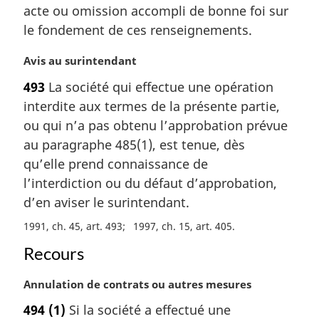
l
acte ou omission accompli de bonne foi sur
e
le fondement de ces renseignements.
:
N
Avis au surintendant
o
493
La société qui effectue une opération
t
interdite aux termes de la présente partie,
e
m
ou qui n’a pas obtenu l’approbation prévue
a
au paragraphe 485(1), est tenue, dès
r
qu’elle prend connaissance de
g
l’interdiction ou du défaut d’approbation,
i
d’en aviser le surintendant.
n
a
1991, ch. 45, art. 493
1997, ch. 15, art. 405
l
e
Recours
:
N
Annulation de contrats ou autres mesures
o
494
(1)
Si la société a effectué une
t