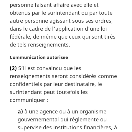
personne faisant affaire avec elle et
i
obtenus par le surintendant ou par toute
n
a
autre personne agissant sous ses ordres,
l
dans le cadre de l’application d’une loi
e
fédérale, de même que ceux qui sont tirés
:
de tels renseignements.
N
Communication autorisée
o
(2)
S’il est convaincu que les
t
renseignements seront considérés comme
e
m
confidentiels par leur destinataire, le
a
surintendant peut toutefois les
r
communiquer :
g
i
a)
à une agence ou à un organisme
n
gouvernemental qui réglemente ou
a
supervise des institutions financières, à
l