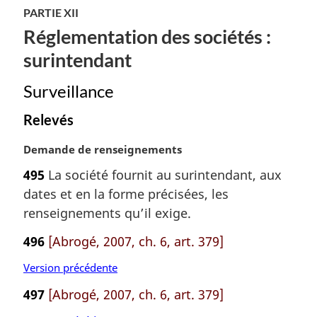
PARTIE XII
Réglementation des sociétés :
surintendant
Surveillance
Relevés
N
Demande de renseignements
o
495
La société fournit au surintendant, aux
t
dates et en la forme précisées, les
e
m
renseignements qu’il exige.
a
496
[Abrogé, 2007, ch. 6, art. 379]
r
g
Version précédente
i
n
497
[Abrogé, 2007, ch. 6, art. 379]
a