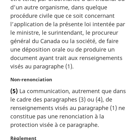
g
d’un autre organisme, dans quelque
i
procédure civile que ce soit concernant
n
a
l’application de la présente loi intentée par
l
le ministre, le surintendant, le procureur
e
général du Canada ou la société, de faire
:
une déposition orale ou de produire un
document ayant trait aux renseignements
visés au paragraphe (1).
N
Non-renonciation
o
(5)
La communication, autrement que dans
t
le cadre des paragraphes (3) ou (4), de
e
m
renseignements visés au paragraphe (1) ne
a
constitue pas une renonciation à la
r
protection visée à ce paragraphe.
g
i
N
Règlement