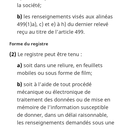
i
la société;
n
a
b)
les renseignements visés aux alinéas
l
499(1)a), c) et e) à h) du dernier relevé
e
reçu au titre de l’article 499.
:
N
Forme du registre
o
(2)
Le registre peut être tenu :
t
e
a)
soit dans une reliure, en feuillets
m
mobiles ou sous forme de film;
a
r
b)
soit à l’aide de tout procédé
g
mécanique ou électronique de
i
traitement des données ou de mise en
n
a
mémoire de l’information susceptible
l
de donner, dans un délai raisonnable,
e
les renseignements demandés sous une
: