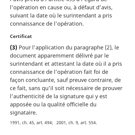
r
l’opération en cause ou, à défaut d’avis,
g
suivant la date où le surintendant a pris
i
connaissance de l’opération.
n
a
N
Certificat
l
o
e
(3)
Pour l’application du paragraphe (2), le
t
:
document apparemment délivré par le
e
m
surintendant et attestant la date où il a pris
a
connaissance de l’opération fait foi de
r
façon concluante, sauf preuve contraire, de
g
ce fait, sans qu’il soit nécessaire de prouver
i
l’authenticité de la signature qui y est
n
a
apposée ou la qualité officielle du
l
signataire.
e
:
1991, ch. 45, art. 494
2001, ch. 9, art. 554