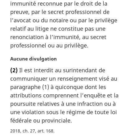
immunité reconnue par le droit de la
n
a
preuve, par le secret professionnel de
l
l’avocat ou du notaire ou par le privilège
e
relatif au litige ne constitue pas une
:
renonciation à l’immunité, au secret
professionnel ou au privilège.
N
Aucune divulgation
o
(2)
Il est interdit au surintendant de
t
communiquer un renseignement visé au
e
m
paragraphe (1) à quiconque dont les
a
attributions comprennent l’enquête et la
r
poursuite relatives à une infraction ou à
g
une violation sous le régime de toute loi
i
fédérale ou provinciale.
n
a
2018, ch. 27, art. 168
l