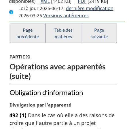
disponibles) |
XML
Texte
[1402 KB]
complet
|
PDF
Texte
[2419 KB]
Loi à jour 2026-06-17;
complet
:
dernière modification
complet
2026-03-26
Versions antérieures
:
Loi
:
Loi
sur
Loi
sur
les
sur
Page
Table des
Page
précédente
matières
suivante
les
sociétés
les
sociétés
de
sociétés
de
fiducie
de
PARTIE XI
fiducie
et
fiducie
Opérations avec apparentés
et
de
et
de
prêt
de
(suite)
prêt
prêt
Obligation d’information
N
Divulgation par l’apparenté
o
492
(1)
Dans le cas où elle a des raisons de
t
croire que l’autre partie à un projet
e