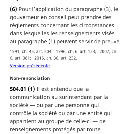
n
o
a
(6)
Pour l’application du paragraphe (3), le
t
l
gouverneur en conseil peut prendre des
e
e
m
règlements concernant les circonstances
:
a
dans lesquelles les renseignements visés
r
au paragraphe (1) peuvent servir de preuve.
g
i
1991, ch. 45, art. 504
1996, ch. 6, art. 123
2007, ch.
n
6, art. 381
2015, ch. 36, art. 232
a
Version précédente
l
e
N
Non-renonciation
:
o
504.01
(1)
Il est entendu que la
t
communication au surintendant par la
e
m
société — ou par une personne qui
a
contrôle la société ou par une entité qui
r
appartient au groupe de celle-ci — de
g
renseignements protégés par toute
i