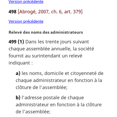
l
Version précédente
e
498
[Abrogé, 2007, ch. 6, art. 379]
:
Version précédente
N
Relevé des noms des administrateurs
o
499
(1)
Dans les trente jours suivant
t
chaque assemblée annuelle, la société
e
m
fournit au surintendant un relevé
a
indiquant :
r
g
a)
les noms, domicile et citoyenneté de
i
chaque administrateur en fonction à la
n
clôture de l’assemblée;
a
l
b)
l’adresse postale de chaque
e
administrateur en fonction à la clôture
:
de l’assemblée;