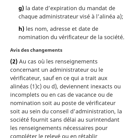
g)
la date d’expiration du mandat de
chaque administrateur visé à l’alinéa a);
h)
les nom, adresse et date de
nomination du vérificateur de la société.
N
Avis des changements
o
(2)
Au cas où les renseignements
t
concernant un administrateur ou le
e
m
vérificateur, sauf en ce qui a trait aux
a
alinéas (1)c) ou d), deviennent inexacts ou
r
incomplets ou en cas de vacance ou de
g
nomination soit au poste de vérificateur
i
soit au sein du conseil d’administration, la
n
a
société fournit sans délai au surintendant
l
les renseignements nécessaires pour
e
compléter le relevé ou en rétablir