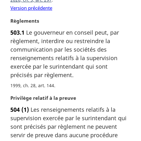
Version précédente
N
Règlements
o
503.1
Le gouverneur en conseil peut, par
t
règlement, interdire ou restreindre la
e
m
communication par les sociétés des
a
renseignements relatifs à la supervision
r
exercée par le surintendant qui sont
g
précisés par règlement.
i
n
1999, ch. 28, art. 144
a
l
N
Privilège relatif à la preuve
e
o
504
(1)
Les renseignements relatifs à la
:
t
supervision exercée par le surintendant qui
e
m
sont précisés par règlement ne peuvent
a
servir de preuve dans aucune procédure
r