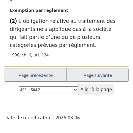
e
:
N
Exemption par règlement
o
(2)
L’obligation relative au traitement des
t
dirigeants ne s’applique pas à la société
e
m
qui fait partie d’une ou de plusieurs
a
catégories prévues par règlement.
r
1996, ch. 6, art. 124
g
i
n
Page précédente
Page suivante
a
l
Choisissez
e
la
:
page
D
Date de modification :
2026-08-06
é