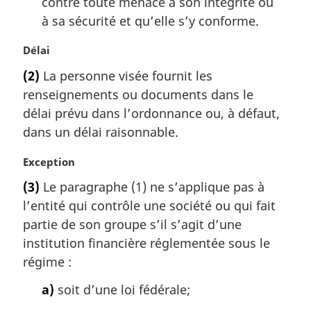
contre toute menace à son intégrité ou
à sa sécurité et qu’elle s’y conforme.
N
Délai
o
(2)
La personne visée fournit les
t
renseignements ou documents dans le
e
m
délai prévu dans l’ordonnance ou, à défaut,
a
dans un délai raisonnable.
r
g
N
Exception
i
o
(3)
Le paragraphe (1) ne s’applique pas à
n
t
a
l’entité qui contrôle une société ou qui fait
e
l
m
partie de son groupe s’il s’agit d’une
e
a
institution financière réglementée sous le
:
r
régime :
g
i
a)
soit d’une loi fédérale;
n