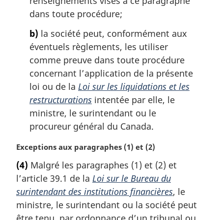
renseignements visés à ce paragraphe
n
dans toute procédure;
a
l
b)
la société peut, conformément aux
e
éventuels règlements, les utiliser
:
comme preuve dans toute procédure
concernant l’application de la présente
loi ou de la
Loi sur les liquidations et les
restructurations
intentée par elle, le
ministre, le surintendant ou le
procureur général du Canada.
N
Exceptions aux paragraphes (1) et (2)
o
(4)
Malgré les paragraphes (1) et (2) et
t
l’article 39.1 de la
Loi sur le Bureau du
e
m
surintendant des institutions financières
, le
a
ministre, le surintendant ou la société peut
r
être tenu, par ordonnance d’un tribunal ou