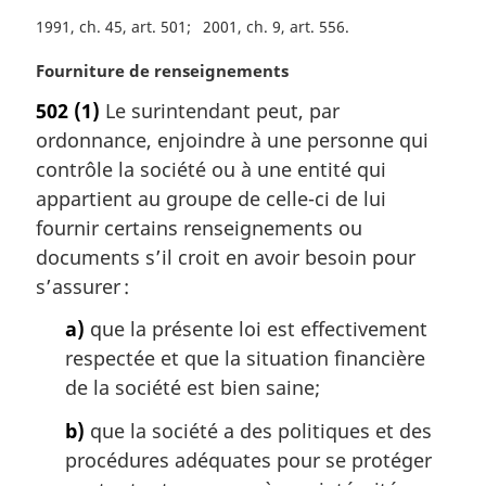
e
:
1991, ch. 45, art. 501
2001, ch. 9, art. 556
N
Fourniture de renseignements
o
502
(1)
Le surintendant peut, par
t
ordonnance, enjoindre à une personne qui
e
m
contrôle la société ou à une entité qui
a
appartient au groupe de celle-ci de lui
r
fournir certains renseignements ou
g
documents s’il croit en avoir besoin pour
i
s’assurer :
n
a
a)
que la présente loi est effectivement
l
respectée et que la situation financière
e
:
de la société est bien saine;
b)
que la société a des politiques et des
procédures adéquates pour se protéger