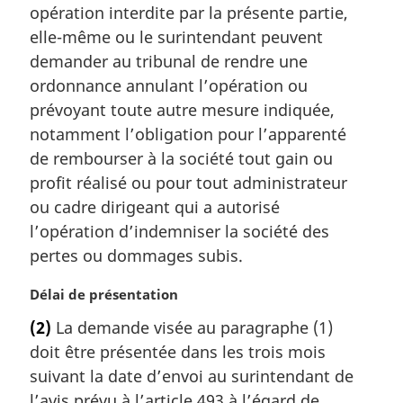
opération interdite par la présente partie,
e
m
elle-même ou le surintendant peuvent
a
demander au tribunal de rendre une
r
ordonnance annulant l’opération ou
g
prévoyant toute autre mesure indiquée,
i
notamment l’obligation pour l’apparenté
n
a
de rembourser à la société tout gain ou
l
profit réalisé ou pour tout administrateur
e
ou cadre dirigeant qui a autorisé
:
l’opération d’indemniser la société des
pertes ou dommages subis.
N
Délai de présentation
o
(2)
La demande visée au paragraphe (1)
t
doit être présentée dans les trois mois
e
m
suivant la date d’envoi au surintendant de
a
l’avis prévu à l’article 493 à l’égard de