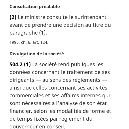
N
Consultation préalable
o
(2)
Le ministre consulte le surintendant
t
avant de prendre une décision au titre du
e
m
paragraphe (1).
a
1996, ch. 6, art. 124
r
g
N
Divulgation de la société
i
o
n
504.2
(1)
La société rend publiques les
t
a
données concernant le traitement de ses
e
l
m
dirigeants — au sens des règlements —
e
a
ainsi que celles concernant ses activités
:
r
commerciales et ses affaires internes qui
g
sont nécessaires à l’analyse de son état
i
financier, selon les modalités de forme et
n
a
de temps fixées par règlement du
l
gouverneur en conseil.