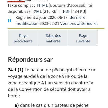
Texte complet :
HTML
Texte
(Boutons d’accessibilité
disponibles) |
XML
Texte
[210 KB]
complet
|
PDF
Texte
[434 KB]
Règlement à jour 2026-06-17;
complet
:
dernière
complet
modification
2023-02-21
:
Règlement
Versions antérieures
:
Règlement
sur
Règlement
sur
l’inspection
sur
Page
Table des
Page
précédente
matières
suivante
l’inspection
des
l’inspection
des
grands
des
grands
bateaux
grands
Répondeurs sar
bateaux
de
bateaux
de
pêche
de
24.1
(1)
Le bateau de pêche qui effectue un
pêche
pêche
voyage au-delà de la zone VHF ou de la
zone océanique A1 au sens du chapitre IV
de la Convention de sécurité doit avoir à
bord :
a)
dans le cas d’un bateau de pêche