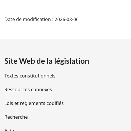
page
D
Date de modification :
2026-08-06
é
t
a
Site Web de la législation
i
l
Textes constitutionnels
s
Ressources connexes
d
Lois et règlements codifiés
e
Recherche
l
Aide