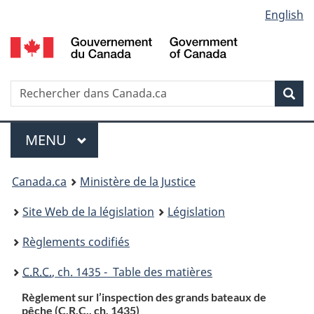
Language
English
Passer
Passer
Passer
au
à
à
selection
contenu
«
la
principal
À
version
propos
HTML
Recherche
R
Rec
de
simplifiée
d
ce
C
Menu
site
MENU
PRINCIPAL
You
Canada.ca
Ministère de la Justice
are
Site Web de la législation
Législation
here:
Règlements codifiés
C.R.C.
, ch. 1435 - Table des matières
Règlement sur l’inspection des grands bateaux de
pêche (
C.R.C.
, ch. 1435)