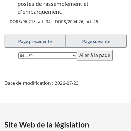
postes de rassemblement et
d’embarquement.
DORS/96-218, art. 34
DORS/2004-26, art. 25
Page précédente
Page suivante
Choisissez
la
page
D
Date de modification :
2026-07-23
é
t
a
Site Web de la législation
i