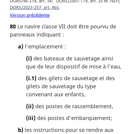
DORS/96-218, art. 34
DORS/2001-179, art. 35 et 76(F)
DORS/2023-257, art. 465
Version précédente
80
Le navire classe VII doit être pourvu de
panneaux indiquant :
a)
l’emplacement :
(i)
des bateaux de sauvetage ainsi
que de leur dispositif de mise à l’eau,
(i.1)
des gilets de sauvetage et des
gilets de sauvetage du type
convenant aux enfants,
(ii)
des postes de rassemblement,
(iii)
des postes d’embarquement;
b)
les instructions pour se rendre aux