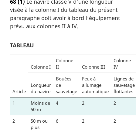
68
(1)
Le navire classe V d’une longueur
visée à la colonne I du tableau du présent
paragraphe doit avoir à bord l’équipement
prévu aux colonnes II à IV.
TABLEAU
Colonne
Colonne
Colonne I
II
Colonne III
IV
Bouées
Feux à
Lignes de
Longueur
de
allumage
sauvetage
Article
du navire
sauvetage
automatique
flottantes
1
Moins de
4
2
2
50 m
2
50 m ou
6
2
2
plus