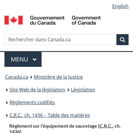
Language
English
Passer
Passer
Passer
au
à
à
selection
contenu
«
la
principal
À
version
propos
HTML
Recherche
R
Rec
de
simplifiée
d
ce
C
Menu
site
MENU
PRINCIPAL
You
Canada.ca
Ministère de la Justice
are
Site Web de la législation
Législation
here:
Règlements codifiés
C.R.C.
, ch. 1436 - Table des matières
Règlement sur l’équipement de sauvetage (
C.R.C.
, ch.
1436)