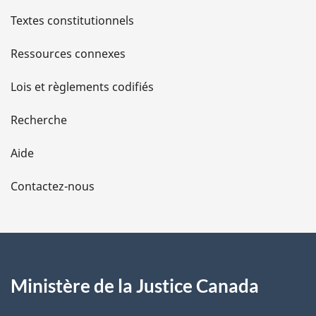
l
Textes constitutionnels
s
Ressources connexes
d
Lois et règlements codifiés
e
Recherche
l
Aide
a
Contactez-nous
p
a
g
Ministère de la Justice Canada
e