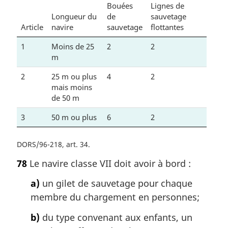
Bouées
Lignes de
Longueur du
de
sauvetage
Article
navire
sauvetage
flottantes
1
Moins de 25
2
2
m
2
25 m ou plus
4
2
mais moins
de 50 m
3
50 m ou plus
6
2
DORS/96-218, art. 34
78
Le navire classe VII doit avoir à bord :
a)
un gilet de sauvetage pour chaque
membre du chargement en personnes;
b)
du type convenant aux enfants, un