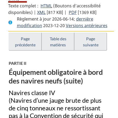
Texte complet :
HTML
Texte
(Boutons d’accessibilité
disponibles) |
XML
Texte
[817 KB]
complet
|
PDF
Texte
[1369 KB]
Règlement à jour 2026-06-14;
complet
:
dernière
complet
modification
2023-12-20
:
Règlement
Versions antérieures
:
Règlement
sur
Règlement
sur
l’équipement
sur
Page
Table des
Page
précédente
matières
suivante
l’équipement
de
l’équipement
de
sauvetage
de
sauvetage
sauvetage
PARTIE II
Équipement obligatoire à bord
des navires neufs (suite)
Navires classe IV
(Navires d’une jauge brute de plus
de cinq tonneaux ne ressortissant
pas à la Convention de sécurité qui