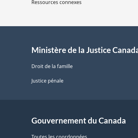
Ressources connexes
s
d
e
l
Ministère de la Justice Canad
a
Droit de la famille
p
Justice pénale
a
g
Gouvernement du Canada
e
Toutes les coordonnées