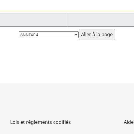
Choisissez
la
page
Lois et règlements codifiés
Aide