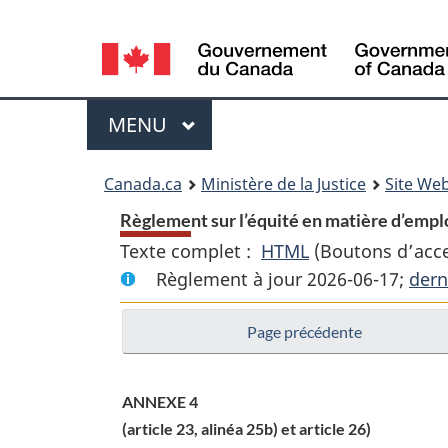
Language
selection
Menu
MENU
PRINCIPAL
You
Canada.ca
Ministère de la Justice
Site Web
are
Règlement sur l’équité en matière d’emplo
Texte complet :
HTML
Texte
(Boutons d’acces
here:
Règlement à jour 2026-06-17;
complet
dern
:
Page précédente
Règlement
sur
l’équité
ANNEXE 4
en
(article 23, alinéa 25b) et article 26)
matière