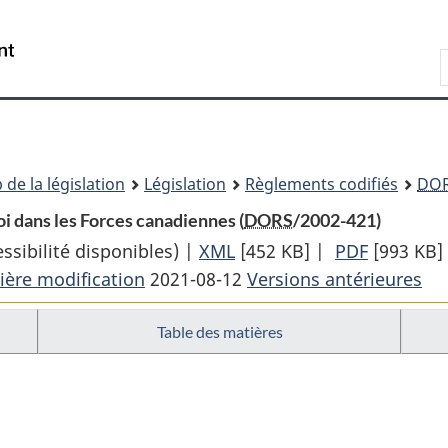
Passer
Passer
Passer
au
à
à
Recherche
contenu
«
la
principal
À
version
propos
HTML
de
simplifiée
ce
 de la législation
Législation
Règlements codifiés
DO
site
i dans les Forces canadiennes (
DORS
/2002-421)
sibilité disponibles) |
XML
Texte
[452 KB]
|
PDF
Texte
[993 KB]
ière modification
2021-08-12
complet
Versions antérieures
complet
:
:
Table des matières
Règlement
Règleme
sur
sur
l’équité
l’équité
en
en
matière
matière