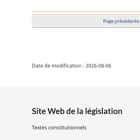
Page précédente
D
Date de modification :
2026-08-06
é
t
a
Site Web de la législation
i
Textes constitutionnels
l