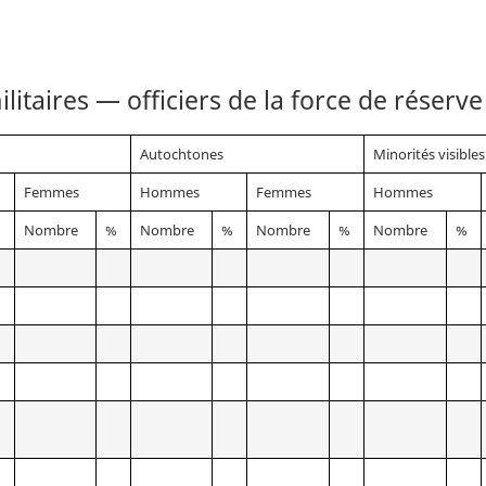
d’emploi
d’emploi
dans
dans
les
les
itaires — officiers de la force de réserve 
Forces
Forces
canadiennes
canadien
Autochtones
Minorités visibles
Femmes
Hommes
Femmes
Hommes
%
Nombre
%
Nombre
%
Nombre
%
Nombre
%