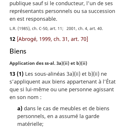
a
publique sauf si le conducteur, l’un de ses
r
représentants personnels ou sa succession
g
en est responsable.
i
n
L.R. (1985), ch. C-50, art. 11
2001, ch. 4, art. 40
a
12
[Abrogé, 1999, ch. 31, art. 70]
l
e
Biens
:
N
Application des ss-al. 3a)(ii) et b)(ii)
o
13
(1)
Les sous-alinéas 3a)(ii) et b)(ii) ne
t
s’appliquent aux biens appartenant à l’État
e
m
que si lui-même ou une personne agissant
a
en son nom :
r
g
a)
dans le cas de meubles et de biens
i
personnels, en a assumé la garde
n
matérielle;
a