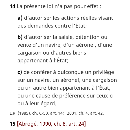
o
14
La présente loi n’a pas pour effet :
t
e
a)
d’autoriser les actions réelles visant
m
des demandes contre l’État;
a
r
b)
d’autoriser la saisie, détention ou
g
vente d’un navire, d’un aéronef, d’une
i
cargaison ou d’autres biens
n
a
appartenant à l’État;
l
c)
de conférer à quiconque un privilège
e
:
sur un navire, un aéronef, une cargaison
ou un autre bien appartenant à l’État,
ou une cause de préférence sur ceux-ci
ou à leur égard.
L.R. (1985), ch. C-50, art. 14
2001, ch. 4, art. 42
15
[Abrogé, 1990, ch. 8, art. 24]