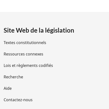
é
t
a
Site Web de la législation
i
l
Textes constitutionnels
s
Ressources connexes
d
Lois et règlements codifiés
e
Recherche
l
Aide
a
Contactez-nous
p