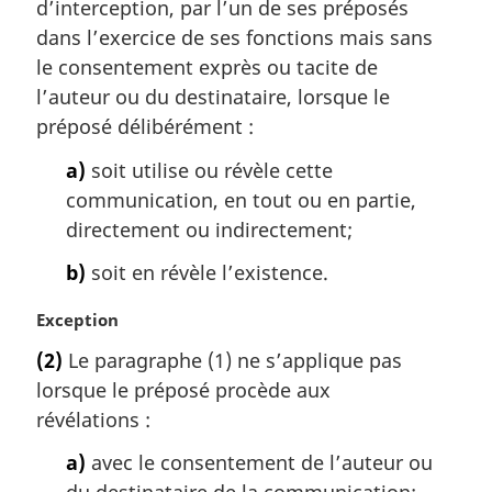
d’interception, par l’un de ses préposés
dans l’exercice de ses fonctions mais sans
le consentement exprès ou tacite de
l’auteur ou du destinataire, lorsque le
préposé délibérément :
a)
soit utilise ou révèle cette
communication, en tout ou en partie,
directement ou indirectement;
b)
soit en révèle l’existence.
N
Exception
o
(2)
Le paragraphe (1) ne s’applique pas
t
lorsque le préposé procède aux
e
m
révélations :
a
a)
avec le consentement de l’auteur ou
r
g