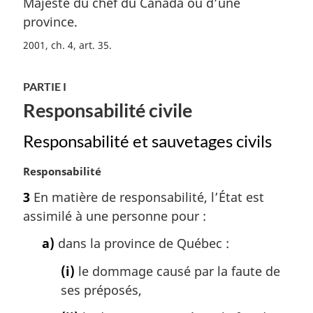
Majesté du chef du Canada ou d’une
r
province.
g
i
2001, ch. 4, art. 35
n
a
PARTIE I
l
e
Responsabilité civile
:
Responsabilité et sauvetages civils
N
Responsabilité
o
3
En matière de responsabilité, l’État est
t
assimilé à une personne pour :
e
m
a)
dans la province de Québec :
a
r
(i)
le dommage causé par la faute de
g
ses préposés,
i
n