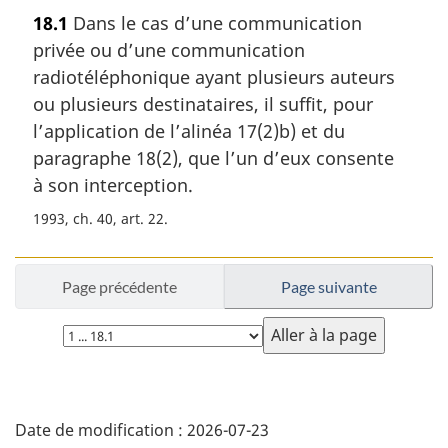
o
18.1
Dans le cas d’une communication
t
privée ou d’une communication
e
m
radiotéléphonique ayant plusieurs auteurs
a
ou plusieurs destinataires, il suffit, pour
r
l’application de l’alinéa 17(2)b) et du
g
paragraphe 18(2), que l’un d’eux consente
i
à son interception.
n
a
1993, ch. 40, art. 22
l
e
:
Page précédente
Page suivante
Choisissez
la
page
D
Date de modification :
2026-07-23