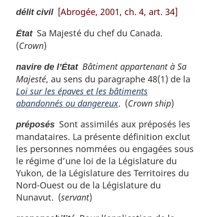
m
[Abrogée, 2001, ch. 4, art. 34]
délit civil
a
r
Sa Majesté du chef du Canada.
État
g
(
Crown
)
i
n
Bâtiment appartenant à Sa
a
navire de l’État
l
Majesté
, au sens du paragraphe 48(1) de la
e
Loi sur les épaves et les bâtiments
:
abandonnés ou dangereux
. (
Crown ship
)
Sont assimilés aux préposés les
préposés
mandataires. La présente définition exclut
les personnes nommées ou engagées sous
le régime d’une loi de la Législature du
Yukon, de la Législature des Territoires du
Nord-Ouest ou de la Législature du
Nunavut. (
servant
)