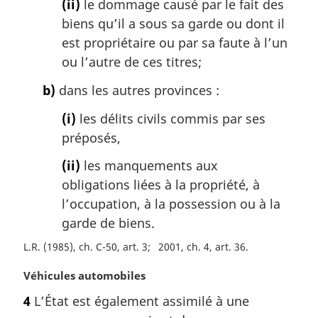
(ii)
le dommage causé par le fait des
a
biens qu’il a sous sa garde ou dont il
l
est propriétaire ou par sa faute à l’un
e
:
ou l’autre de ces titres;
b)
dans les autres provinces :
(i)
les délits civils commis par ses
préposés,
(ii)
les manquements aux
obligations liées à la propriété, à
l’occupation, à la possession ou à la
garde de biens.
L.R. (1985), ch. C-50, art. 3
2001, ch. 4, art. 36
N
Véhicules automobiles
o
4
L’État est également assimilé à une
t