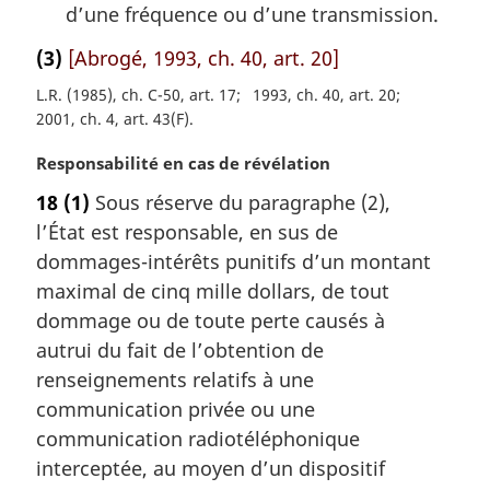
d’une fréquence ou d’une transmission.
(3)
[Abrogé, 1993, ch. 40, art. 20]
L.R. (1985), ch. C-50, art. 17
1993, ch. 40, art. 20
2001, ch. 4, art. 43(F)
N
Responsabilité en cas de révélation
o
18
(1)
Sous réserve du paragraphe (2),
t
l’État est responsable, en sus de
e
m
dommages-intérêts punitifs d’un montant
a
maximal de cinq mille dollars, de tout
r
dommage ou de toute perte causés à
g
autrui du fait de l’obtention de
i
renseignements relatifs à une
n
a
communication privée ou une
l
communication radiotéléphonique
e
interceptée, au moyen d’un dispositif
: