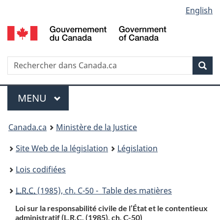
Language
English
Passer
Passer
Passer
au
à
à
selection
contenu
«
la
principal
À
version
propos
HTML
Recherche
R
Rec
de
simplifiée
d
ce
C
Menu
site
MENU
PRINCIPAL
You
Canada.ca
Ministère de la Justice
are
Site Web de la législation
Législation
here:
Lois codifiées
L.R.C.
(1985), ch. C-50 - Table des matières
Loi sur la responsabilité civile de l’État et le contentieux
administratif (
L.R.C.
(1985), ch. C-50)