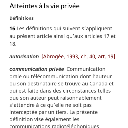
Atteintes à la vie privée
N
Définitions
o
16
Les définitions qui suivent s’appliquent
t
au présent article ainsi qu’aux articles 17 et
e
m
18.
a
r
[Abrogée, 1993, ch. 40, art. 19]
autorisation
g
i
Communication
communication privée
n
orale ou télécommunication dont l’auteur
a
ou son destinataire se trouve au Canada et
l
qui est faite dans des circonstances telles
e
que son auteur peut raisonnablement
:
s’attendre à ce qu’elle ne soit pas
interceptée par un tiers. La présente
définition vise également les
communications radiotéléphoniques