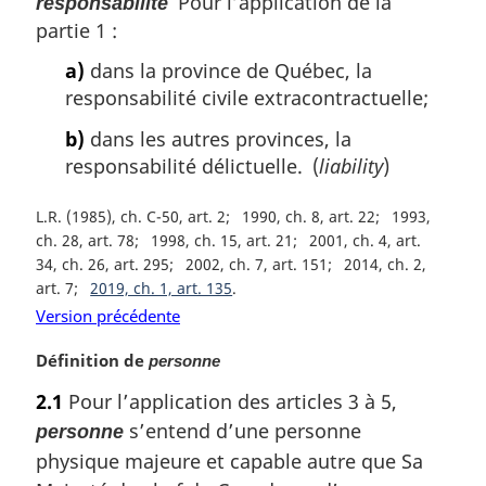
Pour l’application de la
responsabilité
partie 1 :
a)
dans la province de Québec, la
responsabilité civile extracontractuelle;
b)
dans les autres provinces, la
responsabilité délictuelle. (
liability
)
L.R. (1985), ch. C-50, art. 2
1990, ch. 8, art. 22
1993,
ch. 28, art. 78
1998, ch. 15, art. 21
2001, ch. 4, art.
34, ch. 26, art. 295
2002, ch. 7, art. 151
2014, ch. 2,
art. 7
2019, ch. 1, art. 135
Version précédente
N
Définition de
personne
o
2.1
Pour l’application des articles 3 à 5,
t
s’entend d’une personne
personne
e
m
physique majeure et capable autre que Sa
a