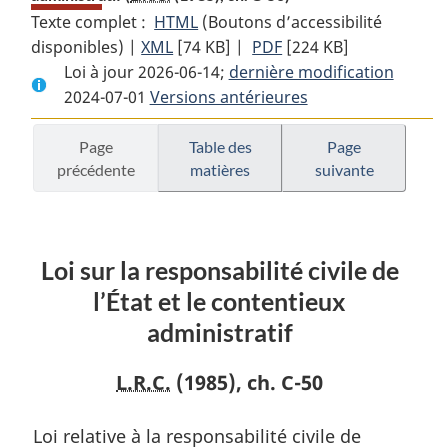
Texte complet :
HTML
Texte
(Boutons d’accessibilité
disponibles) |
XML
Texte
[74 KB]
complet
|
PDF
Texte
[224 KB]
Loi à jour 2026-06-14;
complet
:
dernière modification
complet
2024-07-01
Versions antérieures
:
Loi
:
Loi
sur
Loi
sur
la
sur
Page
Table des
Page
précédente
matières
suivante
la
responsabilité
la
responsabilité
civile
responsabilité
civile
de
civile
de
l’État
de
Loi sur la responsabilité civile de
l’État
et
l’État
et
le
et
l’État et le contentieux
le
contentieux
le
administratif
contentieux
administratif
contentieux
administratif
administratif
L.R.C.
(1985), ch. C-50
Loi relative à la responsabilité civile de