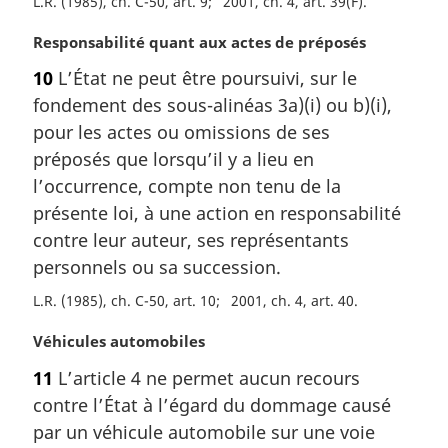
L.R. (1985), ch. C-50, art. 9
2001, ch. 4, art. 39(F)
e
:
N
Responsabilité quant aux actes de préposés
o
10
L’État ne peut être poursuivi, sur le
t
fondement des sous-alinéas 3a)(i) ou b)(i),
e
m
pour les actes ou omissions de ses
a
préposés que lorsqu’il y a lieu en
r
l’occurrence, compte non tenu de la
g
présente loi, à une action en responsabilité
i
contre leur auteur, ses représentants
n
a
personnels ou sa succession.
l
L.R. (1985), ch. C-50, art. 10
2001, ch. 4, art. 40
e
:
N
Véhicules automobiles
o
11
L’article 4 ne permet aucun recours
t
contre l’État à l’égard du dommage causé
e
m
par un véhicule automobile sur une voie