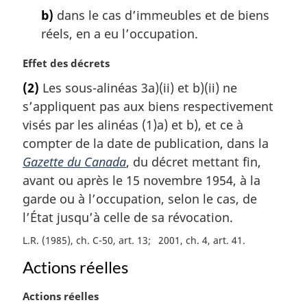
l
b)
dans le cas d’immeubles et de biens
e
réels, en a eu l’occupation.
:
N
Effet des décrets
o
(2)
Les sous-alinéas 3a)(ii) et b)(ii) ne
t
s’appliquent pas aux biens respectivement
e
m
visés par les alinéas (1)a) et b), et ce à
a
compter de la date de publication, dans la
r
Gazette du Canada
, du décret mettant fin,
g
avant ou après le 15 novembre 1954, à la
i
garde ou à l’occupation, selon le cas, de
n
a
l’État jusqu’à celle de sa révocation.
l
L.R. (1985), ch. C-50, art. 13
2001, ch. 4, art. 41
e
:
Actions réelles
N
Actions réelles