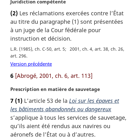
N
Juridiction compétente
o
(2)
Les réclamations exercées contre l’État
t
au titre du paragraphe (1) sont présentées
e
m
à un juge de la Cour fédérale pour
a
instruction et décision.
r
L.R. (1985), ch. C-50, art. 5
2001, ch. 4, art. 38, ch. 26,
g
art. 296
i
n
Version précédente
a
6
[Abrogé, 2001, ch. 6, art. 113]
l
e
N
Prescription en matière de sauvetage
:
o
7
(1)
L’article 53 de la
Loi sur les épaves et
t
les bâtiments abandonnés ou dangereux
e
m
s’applique à tous les services de sauvetage,
a
qu’ils aient été rendus aux navires ou
r
aéronefs de l’État ou à d’autres.
g