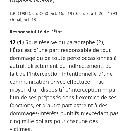
L.R. (1985), ch. C-50, art. 16
1990, ch. 8, art. 26
1993,
ch. 40, art. 19
N
Responsabilité de l’État
o
17
(1)
Sous réserve du paragraphe (2),
t
l’État est d’une part responsable de tout
e
m
dommage ou de toute perte occasionnés à
a
autrui, directement ou indirectement, du
r
fait de l’interception intentionnelle d’une
g
communication privée effectuée — au
i
moyen d’un dispositif d’interception — par
n
a
l’un de ses préposés dans l’exercice de ses
l
fonctions, et d’autre part astreint à des
e
dommages-intérêts punitifs n’excédant pas
:
cinq mille dollars pour chacune des
victimes.