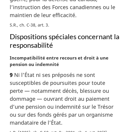
l’instruction des Forces canadiennes ou le
maintien de leur efficacité.
S.R., ch. C-38, art. 3
Dispositions spéciales concernant la
responsabilité
N
Incompatibilité entre recours et droit à une
o
pension ou indemnité
t
9
Ni l’État ni ses préposés ne sont
e
susceptibles de poursuites pour toute
m
a
perte — notamment décès, blessure ou
r
dommage — ouvrant droit au paiement
g
d’une pension ou indemnité sur le Trésor
i
ou sur des fonds gérés par un organisme
n
mandataire de l’État.
a
l