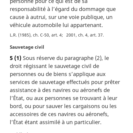
personne pour ce qui est de sa
e
m
responsabilité à l’égard du dommage que
a
cause à autrui, sur une voie publique, un
r
véhicule automobile lui appartenant.
g
i
L.R. (1985), ch. C-50, art. 4
2001, ch. 4, art. 37
n
N
Sauvetage civil
a
o
l
5
(1)
Sous réserve du paragraphe (2), le
t
e
droit régissant le sauvetage civil de
e
:
m
personnes ou de biens s’applique aux
a
services de sauvetage effectués pour prêter
r
assistance à des navires ou aéronefs de
g
l’État, ou aux personnes se trouvant à leur
i
bord, ou pour sauver les cargaisons ou les
n
a
accessoires de ces navires ou aéronefs,
l
l’État étant assimilé à un particulier.
e
: