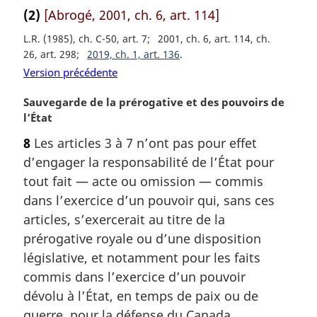
i
(2)
[Abrogé, 2001, ch. 6, art. 114]
n
L.R. (1985), ch. C-50, art. 7
2001, ch. 6, art. 114, ch.
a
26, art. 298
2019, ch. 1, art. 136
l
e
Version précédente
:
N
Sauvegarde de la prérogative et des pouvoirs de
o
l’État
t
8
Les articles 3 à 7 n’ont pas pour effet
e
d’engager la responsabilité de l’État pour
m
a
tout fait — acte ou omission — commis
r
dans l’exercice d’un pouvoir qui, sans ces
g
articles, s’exercerait au titre de la
i
prérogative royale ou d’une disposition
n
législative, et notamment pour les faits
a
l
commis dans l’exercice d’un pouvoir
e
dévolu à l’État, en temps de paix ou de
:
guerre, pour la défense du Canada,