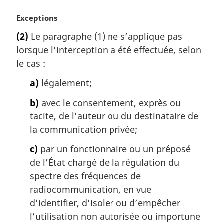
N
Exceptions
o
(2)
Le paragraphe (1) ne s’applique pas
t
lorsque l’interception a été effectuée, selon
e
m
le cas :
a
a)
légalement;
r
g
b)
avec le consentement, exprès ou
i
tacite, de l’auteur ou du destinataire de
n
a
la communication privée;
l
c)
par un fonctionnaire ou un préposé
e
:
de l’État chargé de la régulation du
spectre des fréquences de
radiocommunication, en vue
d’identifier, d’isoler ou d’empêcher
l’utilisation non autorisée ou importune