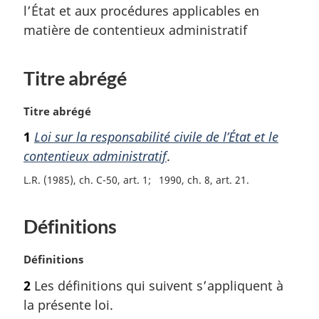
l’État et aux procédures applicables en
matière de contentieux administratif
Titre abrégé
N
Titre abrégé
o
1
Loi sur la responsabilité civile de l’État et le
t
contentieux administratif
.
e
m
L.R. (1985), ch. C-50, art. 1
1990, ch. 8, art. 21
a
r
g
Définitions
i
n
N
Définitions
a
o
l
2
Les définitions qui suivent s’appliquent à
t
e
la présente loi.
e
: