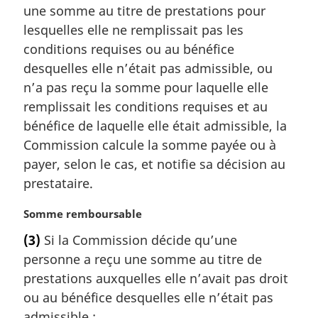
une somme au titre de prestations pour
e
m
lesquelles elle ne remplissait pas les
a
conditions requises ou au bénéfice
r
desquelles elle n’était pas admissible, ou
g
n’a pas reçu la somme pour laquelle elle
i
remplissait les conditions requises et au
n
a
bénéfice de laquelle elle était admissible, la
l
Commission calcule la somme payée ou à
e
payer, selon le cas, et notifie sa décision au
:
prestataire.
N
Somme remboursable
o
(3)
Si la Commission décide qu’une
t
personne a reçu une somme au titre de
e
m
prestations auxquelles elle n’avait pas droit
a
ou au bénéfice desquelles elle n’était pas
r
admissible :