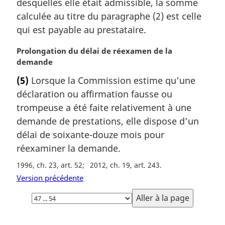
desquelles elle était admissible, la somme
g
calculée au titre du paragraphe (2) est celle
i
qui est payable au prestataire.
n
a
N
Prolongation du délai de réexamen de la
l
o
demande
e
t
:
(5)
Lorsque la Commission estime qu’une
e
déclaration ou affirmation fausse ou
m
a
trompeuse a été faite relativement à une
r
demande de prestations, elle dispose d’un
g
délai de soixante-douze mois pour
i
réexaminer la demande.
n
a
1996, ch. 23, art. 52
2012, ch. 19, art. 243
l
Version précédente
e
Choisissez
:
la
page