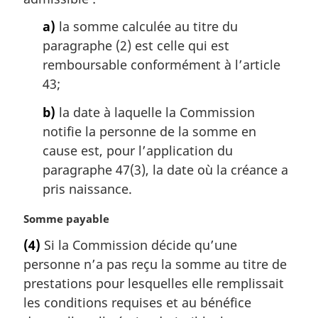
g
i
a)
la somme calculée au titre du
n
paragraphe (2) est celle qui est
a
remboursable conformément à l’article
l
43;
e
:
b)
la date à laquelle la Commission
notifie la personne de la somme en
cause est, pour l’application du
paragraphe 47(3), la date où la créance a
pris naissance.
N
Somme payable
o
(4)
Si la Commission décide qu’une
t
personne n’a pas reçu la somme au titre de
e
m
prestations pour lesquelles elle remplissait
a
les conditions requises et au bénéfice
r