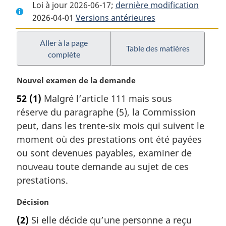
Loi à jour 2026-06-17;
complet
:
dernière modification
complet
2026-04-01
Versions antérieures
:
Loi
:
Loi
sur
Loi
sur
l’assurance-
sur
Aller à la page
Table des matières
complète
l’assurance-
emploi
l’assurance-
emploi
emploi
N
Nouvel examen de la demande
o
52
(1)
Malgré l’article 111 mais sous
t
réserve du paragraphe (5), la Commission
e
m
peut, dans les trente-six mois qui suivent le
a
moment où des prestations ont été payées
r
ou sont devenues payables, examiner de
g
nouveau toute demande au sujet de ces
i
prestations.
n
a
N
Décision
l
o
e
(2)
Si elle décide qu’une personne a reçu
t
: