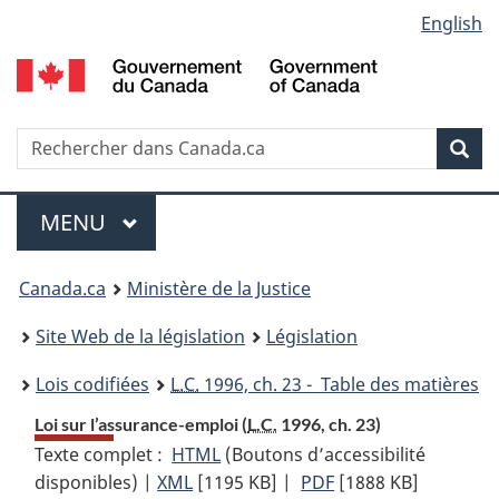
Language
English
Passer
Passer
Passer
au
à
à
selection
contenu
«
la
principal
À
version
propos
HTML
Recherche
R
Rec
de
simplifiée
d
ce
C
Menu
site
MENU
PRINCIPAL
You
Canada.ca
Ministère de la Justice
are
Site Web de la législation
Législation
here:
Lois codifiées
L.C.
1996, ch. 23 - Table des matières
Loi sur l’assurance-emploi (
L.C.
1996, ch. 23)
Texte complet :
HTML
Texte
(Boutons d’accessibilité
disponibles) |
XML
Texte
[1195 KB]
complet
|
PDF
Texte
[1888 KB]