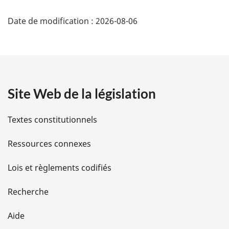
D
Date de modification :
2026-08-06
é
t
a
Site Web de la législation
i
l
Textes constitutionnels
s
Ressources connexes
d
Lois et règlements codifiés
e
Recherche
l
Aide