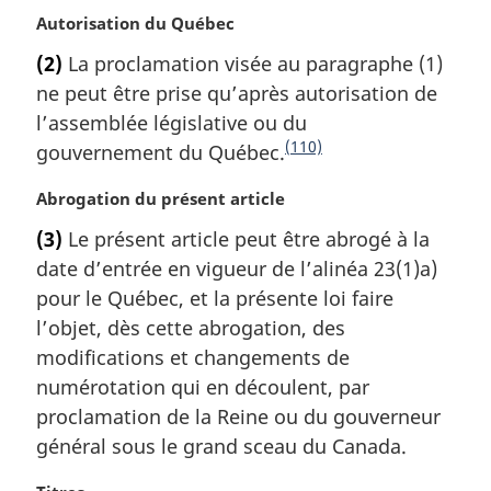
n
i
N
Autorisation du Québec
n
d
o
(2)
La proclamation visée au paragraphe (1)
a
e
t
l
ne peut être prise qu’après autorisation de
e
p
e
m
l’assemblée législative ou du
a
:
a
(110)
gouvernement du Québec.
N
g
r
o
e
g
N
Abrogation du présent article
t
i
o
(3)
Le présent article peut être abrogé à la
e
n
t
a
date d’entrée en vigueur de l’alinéa 23(1)a)
d
e
l
m
pour le Québec, et la présente loi faire
e
e
a
l’objet, dès cette abrogation, des
f
:
r
modifications et changements de
i
g
numérotation qui en découlent, par
n
i
proclamation de la Reine ou du gouverneur
n
d
a
général sous le grand sceau du Canada.
e
l
p
e