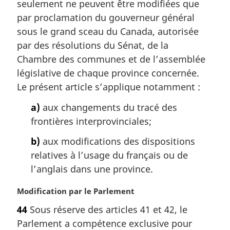
a
m
seulement ne peuvent être modifiées que
l
a
par proclamation du gouverneur général
e
r
sous le grand sceau du Canada, autorisée
:
g
par des résolutions du Sénat, de la
i
Chambre des communes et de l’assemblée
n
a
législative de chaque province concernée.
l
Le présent article s’applique notamment :
e
:
a)
aux changements du tracé des
frontières interprovinciales;
b)
aux modifications des dispositions
relatives à l’usage du français ou de
l’anglais dans une province.
N
Modification par le Parlement
o
44
Sous réserve des articles 41 et 42, le
t
Parlement a compétence exclusive pour
e