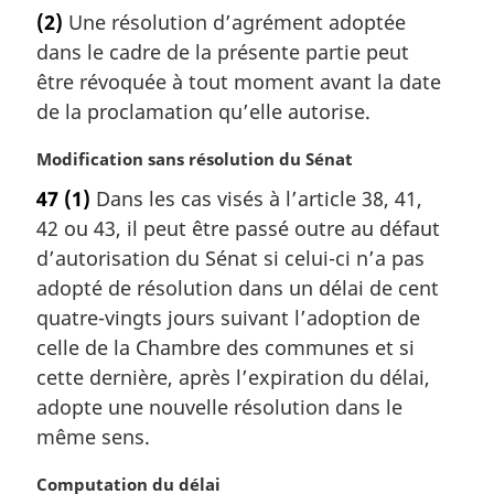
o
(2)
Une résolution d’agrément adoptée
n
t
a
dans le cadre de la présente partie peut
e
l
m
être révoquée à tout moment avant la date
e
a
de la proclamation qu’elle autorise.
:
r
g
N
Modification sans résolution du Sénat
i
o
47
(1)
Dans les cas visés à l’article 38, 41,
n
t
a
42 ou 43, il peut être passé outre au défaut
e
l
m
d’autorisation du Sénat si celui-ci n’a pas
e
a
adopté de résolution dans un délai de cent
:
r
quatre-vingts jours suivant l’adoption de
g
celle de la Chambre des communes et si
i
cette dernière, après l’expiration du délai,
n
a
adopte une nouvelle résolution dans le
l
même sens.
e
:
N
Computation du délai