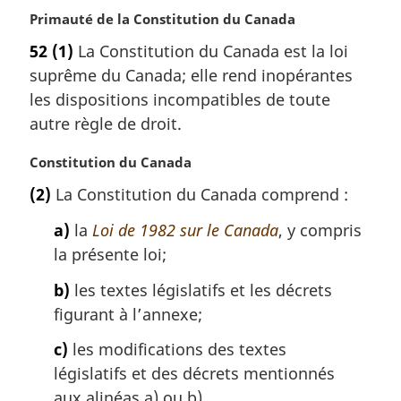
f
e
g
N
Primauté de la Constitution du Canada
i
f
o
e
n
52
(1)
La Constitution du Canada est la loi
t
i
d
suprême du Canada; elle rend inopérantes
e
n
e
m
les dispositions incompatibles de toute
d
a
p
autre règle de droit.
e
r
a
p
g
N
Constitution du Canada
g
i
a
o
(2)
La Constitution du Canada comprend :
e
n
t
g
a
e
a)
la
Loi de 1982 sur le Canada
, y compris
e
l
m
la présente loi;
e
a
:
r
b)
les textes législatifs et les décrets
g
figurant à l’annexe;
i
n
c)
les modifications des textes
a
législatifs et des décrets mentionnés
l
aux alinéas a) ou b).
e