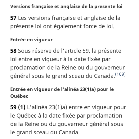
g
N
Versions française et anglaise de la présente loi
e
o
57
Les versions française et anglaise de la
t
présente loi ont également force de loi.
e
m
N
Entrée en vigueur
a
o
r
58
Sous réserve de l’article 59, la présente
t
g
loi entre en vigueur à la date fixée par
e
i
m
proclamation de la Reine ou du gouverneur
n
a
a
(109)
général sous le grand sceau du Canada.
N
r
l
o
g
e
N
Entrée en vigueur de l’alinéa 23(1)a) pour le
t
i
:
o
Québec
e
n
t
59
(1)
L’alinéa 23(1)a) entre en vigueur pour
a
d
e
l
le Québec à la date fixée par proclamation
m
e
e
a
de la Reine ou du gouverneur général sous
f
:
r
le grand sceau du Canada.
i
g