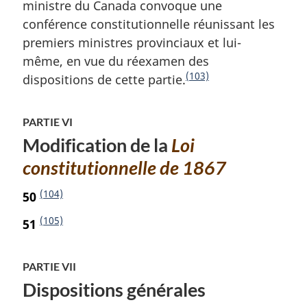
m
ministre du Canada convoque une
a
conférence constitutionnelle réunissant les
r
premiers ministres provinciaux et lui-
g
même, en vue du réexamen des
i
(103)
dispositions de cette partie.
N
n
a
o
l
t
PARTIE VI
e
e
:
Modification de la
Loi
d
constitutionnelle de 1867
e
f
(104)
50
N
i
o
(105)
51
N
n
t
o
d
e
t
e
PARTIE VII
d
e
p
Dispositions générales
e
d
a