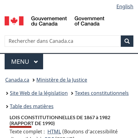
Language
English
Passer
Passer
Passer
au
à
à
selection
contenu
«
la
principal
À
version
propos
HTML
Recherche
R
Rec
de
simplifiée
d
ce
C
Menu
site
MENU
PRINCIPAL
Vous
Canada.ca
Ministère de la Justice
etes
Site Web de la législation
Textes constitutionnels
ici
Table des matières
:
LOIS CONSTITUTIONNELLES DE 1867 à 1982
(RAPPORT DE 1990)
Texte complet :
HTML
Texte
(Boutons d’accessibilité