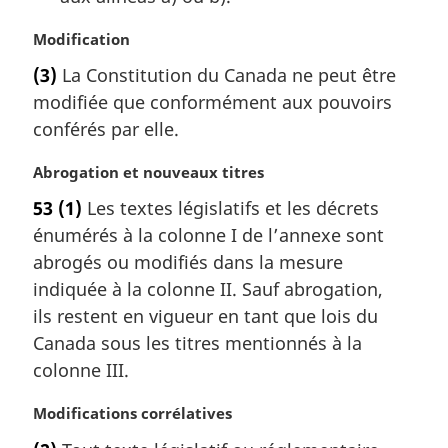
:
N
Modification
o
(3)
La Constitution du Canada ne peut être
t
modifiée que conformément aux pouvoirs
e
m
conférés par elle.
a
r
N
Abrogation et nouveaux titres
g
o
53
(1)
Les textes législatifs et les décrets
i
t
énumérés à la colonne I de l’annexe sont
n
e
a
m
abrogés ou modifiés dans la mesure
l
a
indiquée à la colonne II. Sauf abrogation,
e
r
ils restent en vigueur en tant que lois du
:
g
Canada sous les titres mentionnés à la
i
colonne III.
n
a
N
Modifications corrélatives
l
o
e