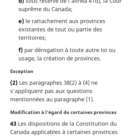
d)
sous réserve de l’alinéa 41d), la Cour
suprême du Canada;
e)
le rattachement aux provinces
existantes de tout ou partie des
territoires;
f)
par dérogation à toute autre loi ou
usage, la création de provinces.
N
Exception
o
(2)
Les paragraphes 38(2) à (4) ne
t
s’appliquent pas aux questions
e
m
mentionnées au paragraphe (1).
a
r
N
Modification à l’égard de certaines provinces
g
o
43
Les dispositions de la Constitution du
i
t
Canada applicables à certaines provinces
n
e