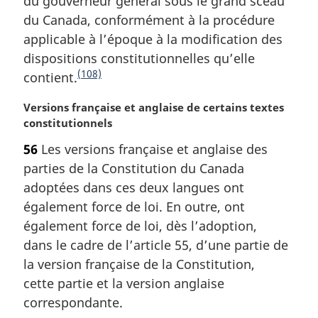
du gouverneur général sous le grand sceau
p
e
g
du Canada, conformément à la procédure
a
:
e
applicable à l’époque à la modification des
g
dispositions constitutionnelles qu’elle
e
(108)
contient.
N
o
N
Versions française et anglaise de certains textes
t
o
constitutionnels
e
t
56
Les versions française et anglaise des
d
e
parties de la Constitution du Canada
m
e
a
adoptées dans ces deux langues ont
f
r
également force de loi. En outre, ont
i
g
également force de loi, dès l’adoption,
n
i
dans le cadre de l’article 55, d’une partie de
n
d
la version française de la Constitution,
a
e
l
cette partie et la version anglaise
p
e
correspondante.
a
: