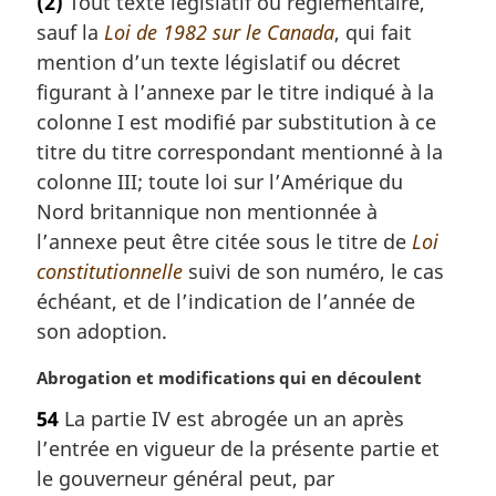
(2)
Tout texte législatif ou réglementaire,
t
:
sauf la
Loi de 1982 sur le Canada
, qui fait
e
m
mention d’un texte législatif ou décret
a
figurant à l’annexe par le titre indiqué à la
r
colonne I est modifié par substitution à ce
g
titre du titre correspondant mentionné à la
i
colonne III; toute loi sur l’Amérique du
n
a
Nord britannique non mentionnée à
l
l’annexe peut être citée sous le titre de
Loi
e
constitutionnelle
suivi de son numéro, le cas
:
échéant, et de l’indication de l’année de
son adoption.
N
Abrogation et modifications qui en découlent
o
54
La partie IV est abrogée un an après
t
l’entrée en vigueur de la présente partie et
e
m
le gouverneur général peut, par