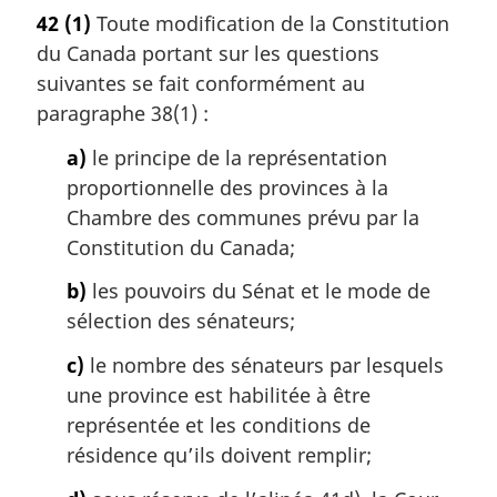
o
42
(1)
Toute modification de la Constitution
t
du Canada portant sur les questions
e
m
suivantes se fait conformément au
a
paragraphe 38(1) :
r
g
a)
le principe de la représentation
i
proportionnelle des provinces à la
n
Chambre des communes prévu par la
a
Constitution du Canada;
l
e
b)
les pouvoirs du Sénat et le mode de
:
sélection des sénateurs;
c)
le nombre des sénateurs par lesquels
une province est habilitée à être
représentée et les conditions de
résidence qu’ils doivent remplir;