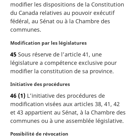
m
modifier les dispositions de la Constitution
a
du Canada relatives au pouvoir exécutif
r
fédéral, au Sénat ou à la Chambre des
g
communes.
i
n
N
Modification par les législatures
a
o
l
45
Sous réserve de l’article 41, une
t
e
législature a compétence exclusive pour
e
:
m
modifier la constitution de sa province.
a
r
N
Initiative des procédures
g
o
46
(1)
L’initiative des procédures de
i
t
modification visées aux articles 38, 41, 42
n
e
a
m
et 43 appartient au Sénat, à la Chambre des
l
a
communes ou à une assemblée législative.
e
r
:
g
N
Possibilité de révocation
i