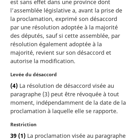
est sans effet dans une province dont
e
m
l’assemblée législative a, avant la prise de
a
la proclamation, exprimé son désaccord
r
par une résolution adoptée à la majorité
g
des députés, sauf si cette assemblée, par
i
résolution également adoptée à la
n
a
majorité, revient sur son désaccord et
l
autorise la modification.
e
:
N
Levée du désaccord
o
(4)
La résolution de désaccord visée au
t
paragraphe (3) peut être révoquée à tout
e
m
moment, indépendamment de la date de la
a
proclamation à laquelle elle se rapporte.
r
g
N
Restriction
i
o
39
(1)
La proclamation visée au paragraphe
n
t