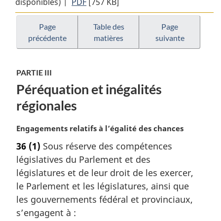
disponibles) |
PDF
Texte
[757 KB]
complet
complet
:
:
LOIS
Page
Table des
Page
précédente
matières
suivante
LOIS
CONSTITUTIONNELLES
CONSTITUTIONNELLES
DE
DE
1867
PARTIE III
1867
à
Péréquation et inégalités
à
1982
1982
(RAPPORT
régionales
(RAPPORT
DE
DE
1990)
N
Engagements relatifs à l’égalité des chances
1990)
o
36
(1)
Sous réserve des compétences
t
législatives du Parlement et des
e
m
législatures et de leur droit de les exercer,
a
le Parlement et les législatures, ainsi que
r
les gouvernements fédéral et provinciaux,
g
s’engagent à :
i