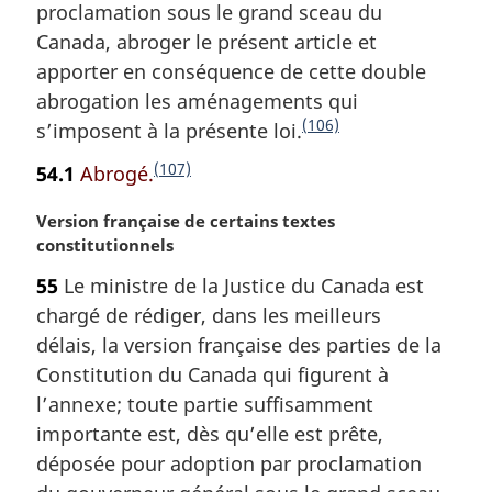
a
proclamation sous le grand sceau du
r
Canada, abroger le présent article et
g
apporter en conséquence de cette double
i
abrogation les aménagements qui
n
a
(106)
s’imposent à la présente loi.
N
l
o
(107)
54.1
Abrogé.
N
e
t
:
o
e
N
Version française de certains textes
t
o
constitutionnels
d
e
t
e
55
Le ministre de la Justice du Canada est
d
e
f
chargé de rédiger, dans les meilleurs
m
e
i
a
délais, la version française des parties de la
f
n
r
Constitution du Canada qui figurent à
i
g
d
l’annexe; toute partie suffisamment
n
i
e
importante est, dès qu’elle est prête,
n
d
p
déposée pour adoption par proclamation
a
e
a
l