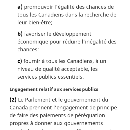
n
a)
promouvoir l’égalité des chances de
a
tous les Canadiens dans la recherche de
l
leur bien-être;
e
:
b)
favoriser le développement
économique pour réduire l’inégalité des
chances;
c)
fournir à tous les Canadiens, à un
niveau de qualité acceptable, les
services publics essentiels.
N
Engagement relatif aux services publics
o
(2)
Le Parlement et le gouvernement du
t
Canada prennent l’engagement de principe
e
m
de faire des paiements de péréquation
a
propres à donner aux gouvernements
r