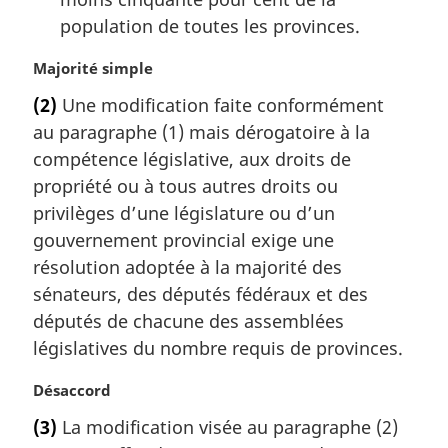
g
population de toutes les provinces.
e
N
Majorité simple
o
(2)
Une modification faite conformément
t
au paragraphe (1) mais dérogatoire à la
e
m
compétence législative, aux droits de
a
propriété ou à tous autres droits ou
r
privilèges d’une législature ou d’un
g
gouvernement provincial exige une
i
résolution adoptée à la majorité des
n
a
sénateurs, des députés fédéraux et des
l
députés de chacune des assemblées
e
législatives du nombre requis de provinces.
:
N
Désaccord
o
(3)
La modification visée au paragraphe (2)
t