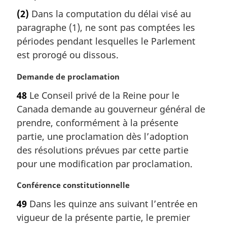
o
(2)
Dans la computation du délai visé au
t
paragraphe (1), ne sont pas comptées les
e
m
périodes pendant lesquelles le Parlement
a
est prorogé ou dissous.
r
g
N
Demande de proclamation
i
o
48
Le Conseil privé de la Reine pour le
n
t
a
Canada demande au gouverneur général de
e
l
m
prendre, conformément à la présente
e
a
partie, une proclamation dès l’adoption
:
r
des résolutions prévues par cette partie
g
pour une modification par proclamation.
i
n
N
Conférence constitutionnelle
a
o
l
49
Dans les quinze ans suivant l’entrée en
t
e
vigueur de la présente partie, le premier
e
: