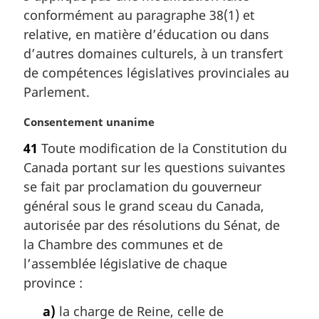
e
a
conformément au paragraphe 38(1) et
:
r
relative, en matière d’éducation ou dans
g
d’autres domaines culturels, à un transfert
i
de compétences législatives provinciales au
n
a
Parlement.
l
e
N
Consentement unanime
:
o
41
Toute modification de la Constitution du
t
Canada portant sur les questions suivantes
e
m
se fait par proclamation du gouverneur
a
général sous le grand sceau du Canada,
r
autorisée par des résolutions du Sénat, de
g
la Chambre des communes et de
i
l’assemblée législative de chaque
n
a
province :
l
a)
la charge de Reine, celle de
e