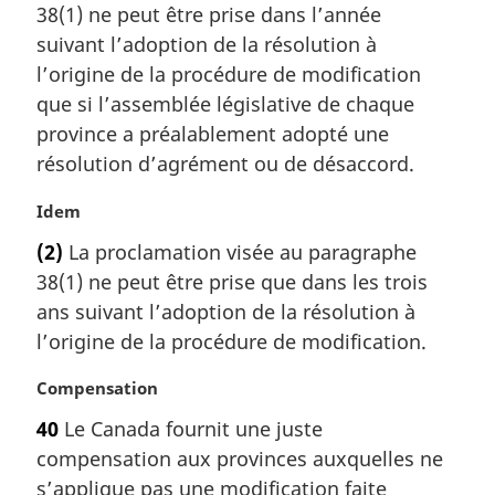
a
38(1) ne peut être prise dans l’année
e
l
m
suivant l’adoption de la résolution à
e
a
l’origine de la procédure de modification
:
r
que si l’assemblée législative de chaque
g
province a préalablement adopté une
i
résolution d’agrément ou de désaccord.
n
a
N
Idem
l
o
e
(2)
La proclamation visée au paragraphe
t
:
38(1) ne peut être prise que dans les trois
e
m
ans suivant l’adoption de la résolution à
a
l’origine de la procédure de modification.
r
g
N
Compensation
i
o
40
Le Canada fournit une juste
n
t
a
compensation aux provinces auxquelles ne
e
l
m
s’applique pas une modification faite