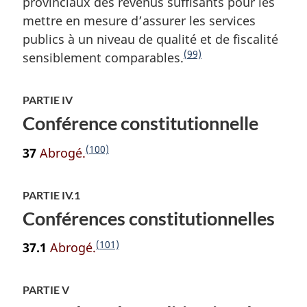
provinciaux des revenus suffisants pour les
g
mettre en mesure d’assurer les services
i
publics à un niveau de qualité et de fiscalité
n
a
(99)
sensiblement comparables.
N
l
o
e
t
:
PARTIE IV
e
Conférence constitutionnelle
d
e
(100)
37
Abrogé.
N
f
o
i
t
PARTIE IV.1
n
e
Conférences constitutionnelles
d
d
e
e
(101)
37.1
Abrogé.
N
p
f
o
a
i
t
PARTIE V
g
n
e