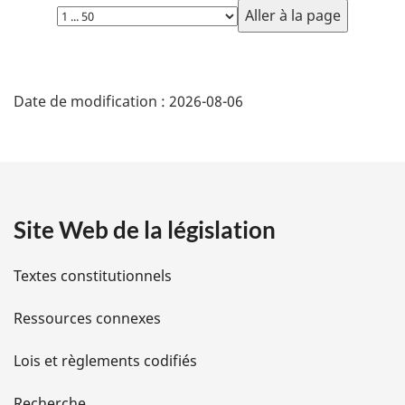
e
Choisissez
e
:
la
f
page
i
D
n
Date de modification :
2026-08-06
é
d
e
t
p
a
a
g
Site Web de la législation
i
e
l
Textes constitutionnels
s
Ressources connexes
d
Lois et règlements codifiés
e
Recherche