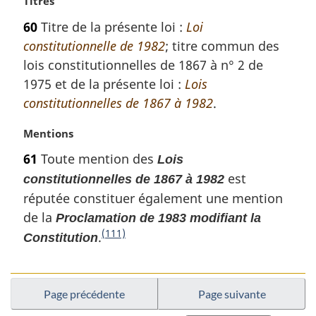
N
Titres
a
:
o
60
Titre de la présente loi :
Loi
g
t
constitutionnelle de 1982
; titre commun des
e
e
m
lois constitutionnelles de 1867 à n° 2 de
a
1975 et de la présente loi :
Lois
r
constitutionnelles de 1867 à 1982
.
g
i
N
Mentions
n
o
a
61
Toute mention des
Lois
t
l
est
constitutionnelles de 1867 à 1982
e
e
m
réputée constituer également une mention
:
a
de la
Proclamation de 1983 modifiant la
r
(111)
.
N
Constitution
g
o
i
n
t
a
e
Page précédente
Page suivante
l
d