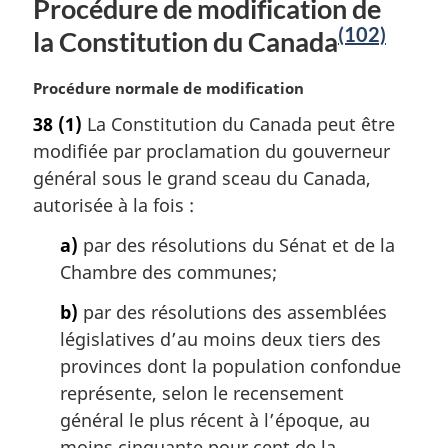
Procédure de modification de
e
d
d
(102)
la Constitution du Canada
N
e
e
o
p
f
N
Procédure normale de modification
a
i
t
o
38
(1)
La Constitution du Canada peut être
g
n
t
e
modifiée par proclamation du gouverneur
e
e
d
d
m
général sous le grand sceau du Canada,
e
a
e
autorisée à la fois :
p
r
f
a
g
a)
par des résolutions du Sénat et de la
g
i
i
Chambre des communes;
n
e
n
a
b)
par des résolutions des assemblées
l
d
législatives d’au moins deux tiers des
e
provinces dont la population confondue
e
:
représente, selon le recensement
p
général le plus récent à l’époque, au
a
moins cinquante pour cent de la