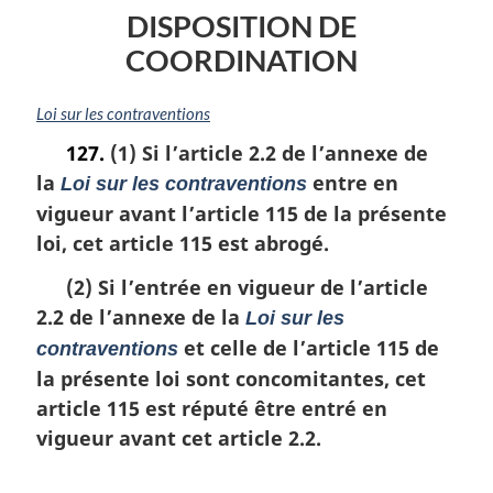
trait
au
DISPOSITION DE
au
contrôle
COORDINATION
contrôle
d’application
d’application
de
de
lois
N
Loi sur les contraventions
lois
environnementales
o
127.
(1) Si l’article 2.2 de l’annexe de
t
environnementales
la
entre en
e
Loi sur les contraventions
m
vigueur avant l’article 115 de la présente
a
loi, cet article 115 est abrogé.
r
g
(2) Si l’entrée en vigueur de l’article
i
2.2 de l’annexe de la
Loi sur les
n
a
et celle de l’article 115 de
contraventions
l
la présente loi sont concomitantes, cet
e
article 115 est réputé être entré en
:
vigueur avant cet article 2.2.