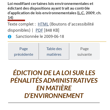
Loi modifiant certaines lois environnementales et
édictant des dispositions ayant trait au contrôle
d’application de lois environnementales (
L.C.
2009, ch.
14)
Texte complet :
HTML
Texte
(Boutons d’accessibilité
disponibles) |
PDF
Texte
[848 KB]
complet
Sanctionnée le 2009-06-18
complet
:
:
Loi
Loi
modifiant
Page
Table des
Page
précédente
matières
suivante
modifiant
certaines
certaines
lois
lois
environnementales
ÉDICTION DE LA LOI SUR LES
environnementales
et
PÉNALITÉS ADMINISTRATIVES
et
édictant
édictant
des
EN MATIÈRE
des
dispositions
D’ENVIRONNEMENT
dispositions
ayant
ayant
trait