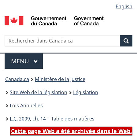
Language
English
Passer
Passer
Passer
au
à
à
selection
contenu
«
la
principal
À
version
propos
HTML
Recherche
R
Rec
de
simplifiée
d
ce
C
Menu
site
MENU
PRINCIPAL
You
Canada.ca
Ministère de la Justice
are
Site Web de la législation
Législation
here:
Lois Annuelles
L.C.
2009, ch. 14 - Table des matières
Cette page Web a été archivée dans le Web.