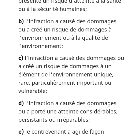
présenté un risque d’atteinte à la santé
g
i
ou à la sécurité humaines;
n
b)
l’infraction a causé des dommages
a
l
ou a créé un risque de dommages à
e
l’environnement ou à la qualité de
:
l’environnement;
c)
l’infraction a causé des dommages ou
a créé un risque de dommages à un
élément de l’environnement unique,
rare, particulièrement important ou
vulnérable;
d)
l’infraction a causé des dommages
ou a porté une atteinte considérables,
persistants ou irréparables;
e)
le contrevenant a agi de façon