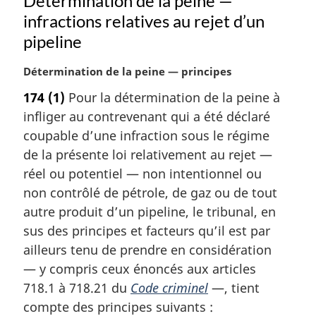
Détermination de la peine —
a
infractions relatives au rejet d’un
l
e
pipeline
:
N
Détermination de la peine — principes
o
174
(1)
Pour la détermination de la peine à
t
infliger au contrevenant qui a été déclaré
e
m
coupable d’une infraction sous le régime
a
de la présente loi relativement au rejet —
r
réel ou potentiel — non intentionnel ou
g
non contrôlé de pétrole, de gaz ou de tout
i
autre produit d’un pipeline, le tribunal, en
n
a
sus des principes et facteurs qu’il est par
l
ailleurs tenu de prendre en considération
e
— y compris ceux énoncés aux articles
:
718.1 à 718.21 du
Code criminel
—, tient
compte des principes suivants :