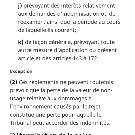
j)
prévoyant des intérêts relativement
aux demandes d’indemnisation ou de
réexamen, ainsi que la période au cours
de laquelle ils courent;
k)
de façon générale, prévoyant toute
autre mesure d’application du présent
article et des articles 143 à 172.
N
Exception
o
(2)
Ces règlements ne peuvent toutefois
t
prévoir que la perte de la valeur de non-
e
m
usage relative aux dommages à
a
l’environnement causés par le rejet
r
constitue une perte pour laquelle le
g
Tribunal peut accorder des indemnités.
i
n