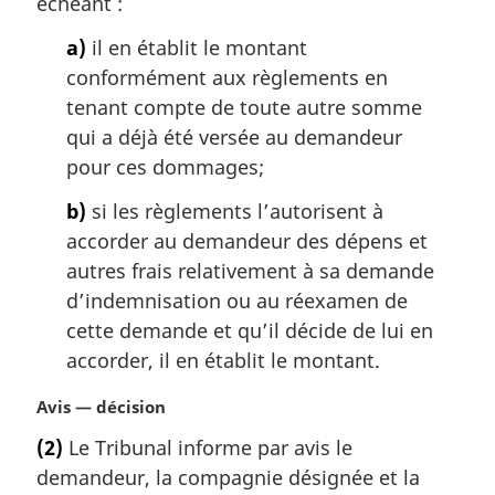
échéant :
i
n
a)
il en établit le montant
a
conformément aux règlements en
l
tenant compte de toute autre somme
e
:
qui a déjà été versée au demandeur
pour ces dommages;
b)
si les règlements l’autorisent à
accorder au demandeur des dépens et
autres frais relativement à sa demande
d’indemnisation ou au réexamen de
cette demande et qu’il décide de lui en
accorder, il en établit le montant.
N
Avis — décision
o
(2)
Le Tribunal informe par avis le
t
demandeur, la compagnie désignée et la
e