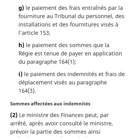
g)
le paiement des frais entraînés par la
fourniture au Tribunal du personnel, des
installations et des fournitures visés à
l’article 153;
h)
le paiement des sommes que la
Régie est tenue de payer en application
du paragraphe 164(1);
i)
le paiement des indemnités et frais de
déplacement visés au paragraphe
164(3).
N
Sommes affectées aux indemnités
o
(2)
Le ministre des Finances peut, par
t
arrêté, après avoir consulté le ministre,
e
m
prévoir la partie des sommes ainsi
a