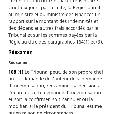
la constitution du Tribunal et tous quatre-
e
m
vingt-dix jours par la suite, la Régie fournit
a
au ministre et au ministre des Finances un
r
rapport sur le montant des indemnités et
g
des dépens et autres frais accordés par le
i
Tribunal et sur les sommes payées par la
n
a
Régie au titre des paragraphes 164(1) et (3).
l
Réexamen
e
:
N
Réexamen
o
168
(1)
Le Tribunal peut, de son propre chef
t
ou sur demande de l’auteur de la demande
e
m
d’indemnisation, réexaminer sa décision à
a
l’égard de cette demande d’indemnisation
r
et soit la confirmer, soit l’annuler ou la
g
modifier, si le président du Tribunal estime
i
qu’en raison de circonstances
n