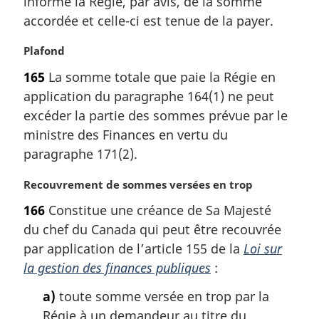
informe la Régie, par avis, de la somme
g
accordée et celle-ci est tenue de la payer.
i
n
N
Plafond
a
o
l
165
La somme totale que paie la Régie en
t
e
application du paragraphe 164(1) ne peut
e
:
m
excéder la partie des sommes prévue par le
a
ministre des Finances en vertu du
r
paragraphe 171(2).
g
i
N
Recouvrement de sommes versées en trop
n
o
a
166
Constitue une créance de Sa Majesté
t
l
du chef du Canada qui peut être recouvrée
e
e
m
par application de l’article 155 de la
Loi sur
:
a
la gestion des finances publiques
:
r
g
a)
toute somme versée en trop par la
i
Régie à un demandeur au titre du