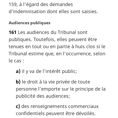
a
m
159, à l’égard des demandes
l
a
d’indemnisation dont elles sont saisies.
e
r
:
g
N
Audiences publiques
i
o
161
Les audiences du Tribunal sont
n
t
a
publiques. Toutefois, elles peuvent être
e
l
m
tenues en tout ou en partie à huis clos si le
e
a
Tribunal estime que, en l’occurrence, selon
:
r
le cas :
g
i
a)
il y va de l’intérêt public;
n
a
b)
le droit à la vie privée de toute
l
personne l’emporte sur le principe de la
e
publicité des audiences;
:
c)
des renseignements commerciaux
confidentiels peuvent être dévoilés.