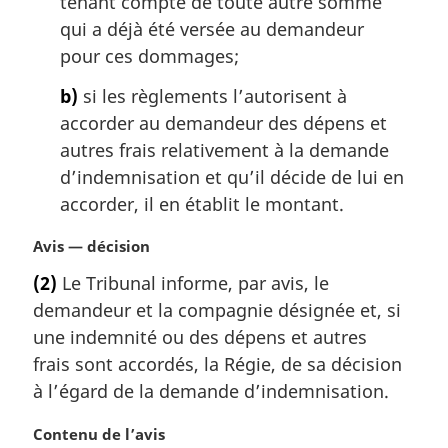
tenant compte de toute autre somme
l
qui a déjà été versée au demandeur
e
:
pour ces dommages;
b)
si les règlements l’autorisent à
accorder au demandeur des dépens et
autres frais relativement à la demande
d’indemnisation et qu’il décide de lui en
accorder, il en établit le montant.
N
Avis — décision
o
(2)
Le Tribunal informe, par avis, le
t
demandeur et la compagnie désignée et, si
e
m
une indemnité ou des dépens et autres
a
frais sont accordés, la Régie, de sa décision
r
à l’égard de la demande d’indemnisation.
g
i
N
Contenu de l’avis
n