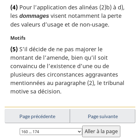
g
o
(4)
Pour l’application des alinéas (2)b) à d),
i
t
les
visent notamment la perte
n
dommages
e
a
m
des valeurs d’usage et de non-usage.
l
a
e
r
N
Motifs
:
g
o
(5)
S’il décide de ne pas majorer le
i
t
montant de l’amende, bien qu’il soit
n
e
a
m
convaincu de l’existence d’une ou de
l
a
plusieurs des circonstances aggravantes
e
r
mentionnées au paragraphe (2), le tribunal
:
g
motive sa décision.
i
n
a
l
Page précédente
Page suivante
e
:
Choisissez
la