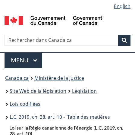
Language
English
Passer
Passer
Passer
au
à
à
selection
contenu
«
la
principal
À
version
propos
HTML
Recherche
R
Rec
de
simplifiée
d
ce
C
Menu
site
MENU
PRINCIPAL
You
Canada.ca
Ministère de la Justice
are
Site Web de la législation
Législation
here:
Lois codifiées
L.C.
2019, ch. 28, art. 10 - Table des matières
Loi sur la Régie canadienne de l’énergie (
L.C.
2019, ch.
28, art. 10)