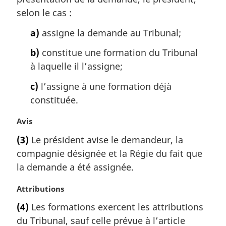
e
m
selon le cas :
a
a)
assigne la demande au Tribunal;
r
g
b)
constitue une formation du Tribunal
i
à laquelle il l’assigne;
n
a
c)
l’assigne à une formation déjà
l
constituée.
e
:
N
Avis
o
(3)
Le président avise le demandeur, la
t
compagnie désignée et la Régie du fait que
e
m
la demande a été assignée.
a
r
N
Attributions
g
o
(4)
Les formations exercent les attributions
i
t
du Tribunal, sauf celle prévue à l’article
n
e