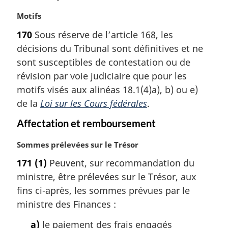
N
Motifs
o
170
Sous réserve de l’article 168, les
t
décisions du Tribunal sont définitives et ne
e
m
sont susceptibles de contestation ou de
a
révision par voie judiciaire que pour les
r
motifs visés aux alinéas 18.1(4)a), b) ou e)
g
de la
Loi sur les Cours fédérales
.
i
n
Affectation et remboursement
a
l
N
Sommes prélevées sur le Trésor
e
o
:
171
(1)
Peuvent, sur recommandation du
t
ministre, être prélevées sur le Trésor, aux
e
m
fins ci-après, les sommes prévues par le
a
ministre des Finances :
r
g
a)
le paiement des frais engagés