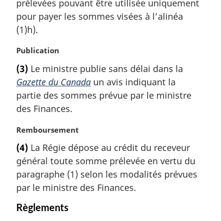
prélevées pouvant être utilisée uniquement
r
pour payer les sommes visées à l’alinéa
g
(1)h).
i
n
N
Publication
a
o
l
(3)
Le ministre publie sans délai dans la
t
e
Gazette du Canada
un avis indiquant la
e
:
m
partie des sommes prévue par le ministre
a
des Finances.
r
g
N
Remboursement
i
o
(4)
La Régie dépose au crédit du receveur
n
t
a
général toute somme prélevée en vertu du
e
l
m
paragraphe (1) selon les modalités prévues
e
a
par le ministre des Finances.
:
r
g
Règlements
i