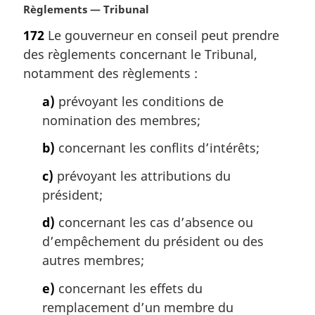
n
N
Règlements — Tribunal
a
o
172
Le gouverneur en conseil peut prendre
l
t
des règlements concernant le Tribunal,
e
e
:
m
notamment des règlements :
a
a)
prévoyant les conditions de
r
g
nomination des membres;
i
b)
concernant les conflits d’intérêts;
n
a
c)
prévoyant les attributions du
l
président;
e
:
d)
concernant les cas d’absence ou
d’empêchement du président ou des
autres membres;
e)
concernant les effets du
remplacement d’un membre du