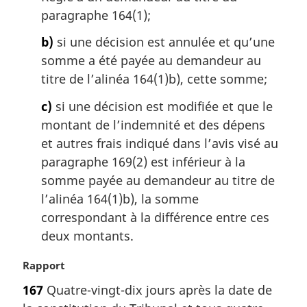
n
paragraphe 164(1);
a
l
b)
si une décision est annulée et qu’une
e
somme a été payée au demandeur au
:
titre de l’alinéa 164(1)b), cette somme;
c)
si une décision est modifiée et que le
montant de l’indemnité et des dépens
et autres frais indiqué dans l’avis visé au
paragraphe 169(2) est inférieur à la
somme payée au demandeur au titre de
l’alinéa 164(1)b), la somme
correspondant à la différence entre ces
deux montants.
N
Rapport
o
167
Quatre-vingt-dix jours après la date de
t