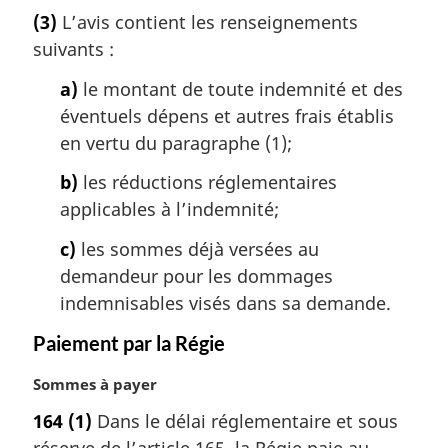
o
a
(3)
L’avis contient les renseignements
t
l
suivants :
e
e
m
:
a)
le montant de toute indemnité et des
a
éventuels dépens et autres frais établis
r
g
en vertu du paragraphe (1);
i
b)
les réductions réglementaires
n
a
applicables à l’indemnité;
l
c)
les sommes déjà versées au
e
:
demandeur pour les dommages
indemnisables visés dans sa demande.
Paiement par la Régie
N
Sommes à payer
o
164
(1)
Dans le délai réglementaire et sous
t
réserve de l’article 165, la Régie paie au