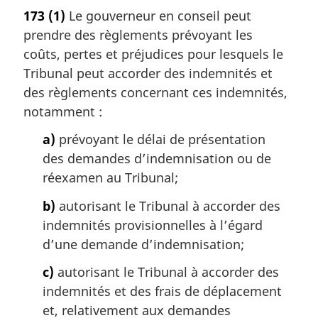
o
173
(1)
Le gouverneur en conseil peut
t
prendre des règlements prévoyant les
e
m
coûts, pertes et préjudices pour lesquels le
a
Tribunal peut accorder des indemnités et
r
des règlements concernant ces indemnités,
g
notamment :
i
n
a)
prévoyant le délai de présentation
a
des demandes d’indemnisation ou de
l
réexamen au Tribunal;
e
:
b)
autorisant le Tribunal à accorder des
indemnités provisionnelles à l’égard
d’une demande d’indemnisation;
c)
autorisant le Tribunal à accorder des
indemnités et des frais de déplacement
et, relativement aux demandes