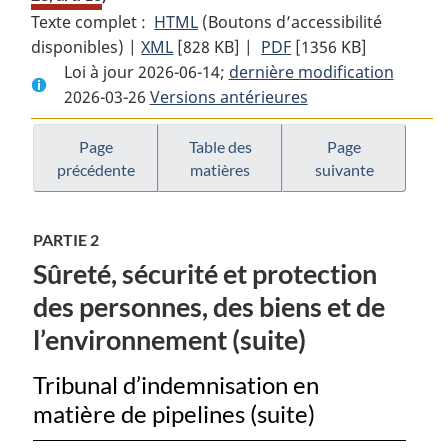
Texte complet :
HTML
Texte
(Boutons d’accessibilité
disponibles) |
XML
Texte
[828 KB]
complet
|
PDF
Texte
[1356 KB]
Loi à jour 2026-06-14;
complet
:
dernière modification
complet
2026-03-26
Versions antérieures
:
Loi
:
Loi
sur
Loi
sur
la
sur
Page
Table des
Page
précédente
matières
suivante
la
Régie
la
Régie
canadienne
Régie
canadienne
de
canadienne
PARTIE 2
de
l’énergie
de
Sûreté, sécurité et protection
l’énergie
l’énergie
des personnes, des biens et de
l’environnement (suite)
Tribunal d’indemnisation en
matière de pipelines (suite)