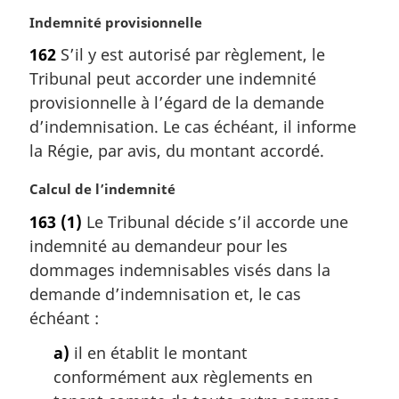
N
Indemnité provisionnelle
o
162
S’il y est autorisé par règlement, le
t
Tribunal peut accorder une indemnité
e
m
provisionnelle à l’égard de la demande
a
d’indemnisation. Le cas échéant, il informe
r
la Régie, par avis, du montant accordé.
g
i
N
Calcul de l’indemnité
n
o
a
163
(1)
Le Tribunal décide s’il accorde une
t
l
indemnité au demandeur pour les
e
e
m
dommages indemnisables visés dans la
:
a
demande d’indemnisation et, le cas
r
échéant :
g
i
a)
il en établit le montant
n
conformément aux règlements en
a