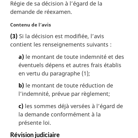
m
Régie de sa décision à l’égard de la
a
demande de réexamen.
r
g
N
Contenu de l’avis
i
o
(3)
Si la décision est modifiée, l’avis
n
t
a
contient les renseignements suivants :
e
l
m
a)
le montant de toute indemnité et des
e
a
:
éventuels dépens et autres frais établis
r
g
en vertu du paragraphe (1);
i
b)
le montant de toute réduction de
n
a
l’indemnité, prévue par règlement;
l
c)
les sommes déjà versées à l’égard de
e
:
la demande conformément à la
présente loi.
Révision judiciaire