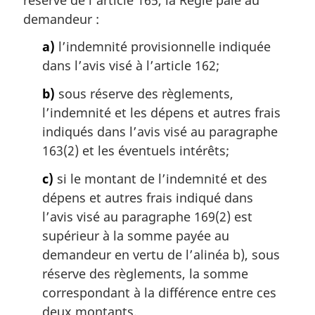
e
m
demandeur :
a
a)
l’indemnité provisionnelle indiquée
r
g
dans l’avis visé à l’article 162;
i
b)
sous réserve des règlements,
n
a
l’indemnité et les dépens et autres frais
l
indiqués dans l’avis visé au paragraphe
e
163(2) et les éventuels intérêts;
:
c)
si le montant de l’indemnité et des
dépens et autres frais indiqué dans
l’avis visé au paragraphe 169(2) est
supérieur à la somme payée au
demandeur en vertu de l’alinéa b), sous
réserve des règlements, la somme
correspondant à la différence entre ces
deux montants.