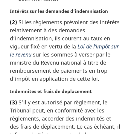
N
Intérêts sur les demandes d’indemnisation
o
(2)
Si les règlements prévoient des intérêts
t
relativement à des demandes
e
m
d’indemnisation, ils courent au taux en
a
vigueur fixé en vertu de la
Loi de l’impôt sur
r
le revenu
sur les sommes à verser par le
g
ministre du Revenu national à titre de
i
remboursement de paiements en trop
n
a
d’impôt en application de cette loi.
l
e
N
Indemnités et frais de déplacement
:
o
(3)
S’il y est autorisé par règlement, le
t
Tribunal peut, en conformité avec les
e
m
règlements, accorder des indemnités et
a
des frais de déplacement. Le cas échéant, il
r