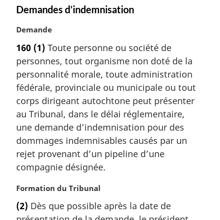
Demandes d’indemnisation
N
Demande
o
160
(1)
Toute personne ou société de
t
personnes, tout organisme non doté de la
e
m
personnalité morale, toute administration
a
fédérale, provinciale ou municipale ou tout
r
corps dirigeant autochtone peut présenter
g
au Tribunal, dans le délai réglementaire,
i
une demande d’indemnisation pour des
n
a
dommages indemnisables causés par un
l
rejet provenant d’un pipeline d’une
e
compagnie désignée.
:
N
Formation du Tribunal
o
(2)
Dès que possible après la date de
t
présentation de la demande, le président,