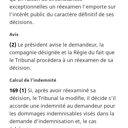
a
exceptionnelles un réexamen l’emporte sur
l
l’intérêt public du caractère définitif de ses
e
décisions.
:
N
Avis
o
(2)
Le président avise le demandeur, la
t
compagnie désignée et la Régie du fait que
e
m
le Tribunal procédera à un réexamen de sa
a
décision.
r
g
N
Calcul de l’indemnité
i
o
169
(1)
Si, après avoir réexaminé sa
n
t
a
décision, le Tribunal la modifie, il décide s’il
e
l
m
accorde une indemnité au demandeur pour
e
a
les dommages indemnisables visés dans la
:
r
demande d’indemnisation et, le cas
g