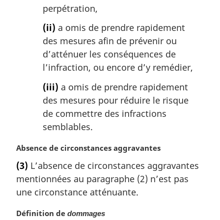
perpétration,
(ii)
a omis de prendre rapidement
des mesures afin de prévenir ou
d’atténuer les conséquences de
l’infraction, ou encore d’y remédier,
(iii)
a omis de prendre rapidement
des mesures pour réduire le risque
de commettre des infractions
semblables.
N
Absence de circonstances aggravantes
o
(3)
L’absence de circonstances aggravantes
t
mentionnées au paragraphe (2) n’est pas
e
m
une circonstance atténuante.
a
r
N
Définition de
dommages