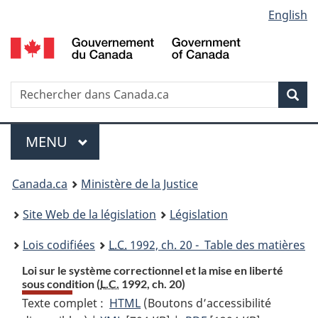
Language
English
Passer
Passer
Passer
au
à
à
selection
contenu
«
la
principal
À
version
propos
HTML
Recherche
R
Rec
de
simplifiée
d
ce
C
Menu
site
MENU
PRINCIPAL
You
Canada.ca
Ministère de la Justice
are
Site Web de la législation
Législation
here:
Lois codifiées
L.C.
1992, ch. 20 - Table des matières
Loi sur le système correctionnel et la mise en liberté
sous condition (
L.C.
1992, ch. 20)
Texte complet :
HTML
Texte
(Boutons d’accessibilité