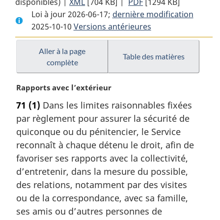
disponibles) |
XML
Texte
[704 KB]
complet
|
PDF
Texte
[1294 KB]
Loi à jour 2026-06-17;
complet
:
dernière modification
complet
2025-10-10
Versions antérieures
:
Loi
:
Loi
sur
Loi
sur
le
sur
Aller à la page
Table des matières
complète
le
système
le
système
correctionnel
système
N
Rapports avec l’extérieur
correctionnel
et
correctionnel
o
et
la
et
71
(1)
Dans les limites raisonnables fixées
t
la
mise
la
par règlement pour assurer la sécurité de
e
mise
en
mise
m
quiconque ou du pénitencier, le Service
en
liberté
en
a
reconnaît à chaque détenu le droit, afin de
liberté
sous
liberté
r
favoriser ses rapports avec la collectivité,
sous
condition
sous
g
d’entretenir, dans la mesure du possible,
condition
condition
i
des relations, notamment par des visites
n
a
ou de la correspondance, avec sa famille,
l
ses amis ou d’autres personnes de
e