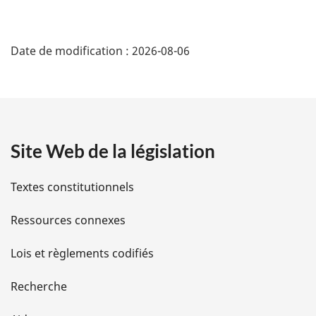
a
page
l
D
e
Date de modification :
2026-08-06
:
é
t
a
Site Web de la législation
i
l
Textes constitutionnels
s
Ressources connexes
d
Lois et règlements codifiés
e
Recherche
l