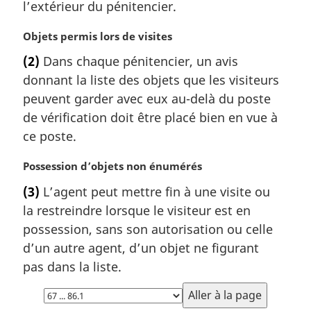
l’extérieur du pénitencier.
:
N
Objets permis lors de visites
o
(2)
Dans chaque pénitencier, un avis
t
donnant la liste des objets que les visiteurs
e
m
peuvent garder avec eux au-delà du poste
a
de vérification doit être placé bien en vue à
r
ce poste.
g
i
N
Possession d’objets non énumérés
n
o
a
(3)
L’agent peut mettre fin à une visite ou
t
l
la restreindre lorsque le visiteur est en
e
e
m
possession, sans son autorisation ou celle
:
a
d’un autre agent, d’un objet ne figurant
r
pas dans la liste.
g
i
Choisissez
n
la