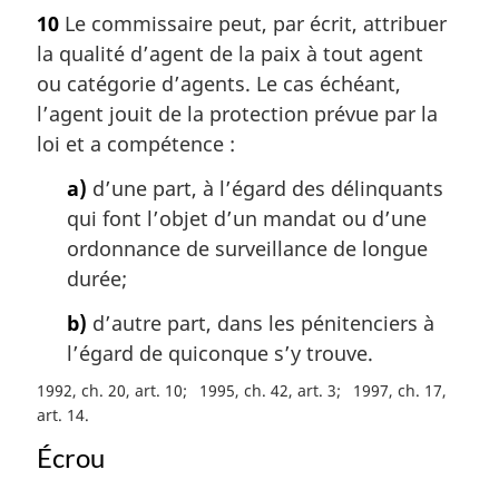
o
a
10
Le commissaire peut, par écrit, attribuer
t
l
la qualité d’agent de la paix à tout agent
e
e
m
ou catégorie d’agents. Le cas échéant,
:
a
l’agent jouit de la protection prévue par la
r
loi et a compétence :
g
i
a)
d’une part, à l’égard des délinquants
n
qui font l’objet d’un mandat ou d’une
a
ordonnance de surveillance de longue
l
durée;
e
:
b)
d’autre part, dans les pénitenciers à
l’égard de quiconque s’y trouve.
1992, ch. 20, art. 10
1995, ch. 42, art. 3
1997, ch. 17,
art. 14
Écrou