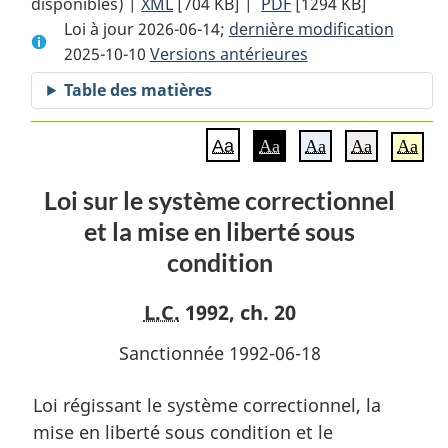
disponibles) |
XML
Texte
[704 KB]
complet
|
PDF
Texte
[1294 KB]
Loi à jour 2026-06-14;
complet
:
dernière modification
complet
2025-10-10
Versions antérieures
:
Loi
:
Loi
sur
Loi
Table des matières
sur
le
sur
le
système
le
Aa
Aa
Aa
Aa
Aa
système
correctionnel
système
correctionnel
et
correctionnel
Loi sur le système correctionnel
et
la
et
et la mise en liberté sous
la
mise
la
mise
en
mise
condition
en
liberté
en
liberté
sous
liberté
L.C.
1992, ch. 20
sous
condition
sous
Sanctionnée 1992-06-18
condition
condition
Loi régissant le système correctionnel, la
mise en liberté sous condition et le