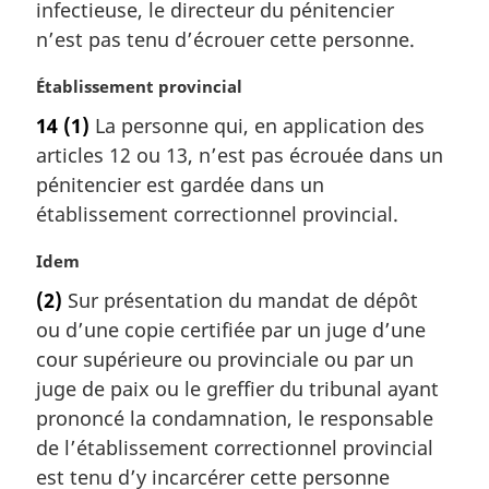
infectieuse, le directeur du pénitencier
n
a
n’est pas tenu d’écrouer cette personne.
l
e
N
Établissement provincial
:
o
14
(1)
La personne qui, en application des
t
articles 12 ou 13, n’est pas écrouée dans un
e
m
pénitencier est gardée dans un
a
établissement correctionnel provincial.
r
g
N
Idem
i
o
(2)
Sur présentation du mandat de dépôt
n
t
a
ou d’une copie certifiée par un juge d’une
e
l
m
cour supérieure ou provinciale ou par un
e
a
juge de paix ou le greffier du tribunal ayant
:
r
prononcé la condamnation, le responsable
g
de l’établissement correctionnel provincial
i
est tenu d’y incarcérer cette personne
n