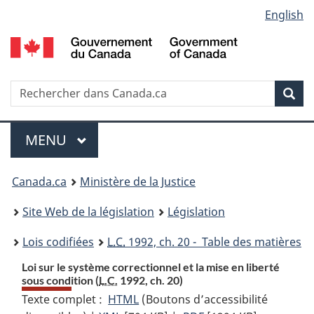
Language
English
Passer
Passer
Passer
au
à
à
selection
contenu
«
la
principal
À
version
propos
HTML
Recherche
R
Rec
de
simplifiée
d
ce
C
Menu
site
MENU
PRINCIPAL
You
Canada.ca
Ministère de la Justice
are
Site Web de la législation
Législation
here:
Lois codifiées
L.C.
1992, ch. 20 - Table des matières
Loi sur le système correctionnel et la mise en liberté
sous condition (
L.C.
1992, ch. 20)
Texte complet :
HTML
Texte
(Boutons d’accessibilité