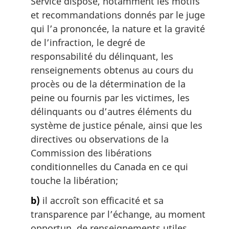
Service dispose, notamment les motifs
n
et recommandations donnés par le juge
a
qui l’a prononcée, la nature et la gravité
l
de l’infraction, le degré de
e
:
responsabilité du délinquant, les
renseignements obtenus au cours du
procès ou de la détermination de la
peine ou fournis par les victimes, les
délinquants ou d’autres éléments du
système de justice pénale, ainsi que les
directives ou observations de la
Commission des libérations
conditionnelles du Canada en ce qui
touche la libération;
b)
il accroît son efficacité et sa
transparence par l’échange, au moment
opportun, de renseignements utiles