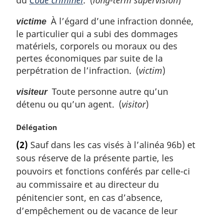
À l’égard d’une infraction donnée,
victime
le particulier qui a subi des dommages
matériels, corporels ou moraux ou des
pertes économiques par suite de la
perpétration de l’infraction. (
victim
)
Toute personne autre qu’un
visiteur
détenu ou qu’un agent. (
visitor
)
N
Délégation
o
(2)
Sauf dans les cas visés à l’alinéa 96b) et
t
sous réserve de la présente partie, les
e
m
pouvoirs et fonctions conférés par celle-ci
a
au commissaire et au directeur du
r
pénitencier sont, en cas d’absence,
g
d’empêchement ou de vacance de leur
i