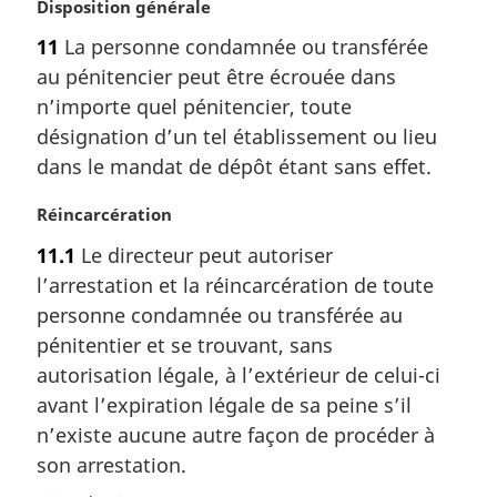
N
Disposition générale
o
11
La personne condamnée ou transférée
t
au pénitencier peut être écrouée dans
e
m
n’importe quel pénitencier, toute
a
désignation d’un tel établissement ou lieu
r
dans le mandat de dépôt étant sans effet.
g
i
N
Réincarcération
n
o
a
11.1
Le directeur peut autoriser
t
l
l’arrestation et la réincarcération de toute
e
e
m
personne condamnée ou transférée au
:
a
pénitentier et se trouvant, sans
r
autorisation légale, à l’extérieur de celui-ci
g
avant l’expiration légale de sa peine s’il
i
n’existe aucune autre façon de procéder à
n
a
son arrestation.
l