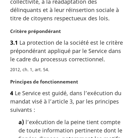
collectivité, à la réadaptation des
e
délinquants et à leur réinsertion sociale à
:
titre de citoyens respectueux des lois.
N
Critère prépondérant
o
3.1
La protection de la société est le critère
t
prépondérant appliqué par le Service dans
e
m
le cadre du processus correctionnel.
a
2012, ch. 1, art. 54
r
g
N
Principes de fonctionnement
i
o
n
4
Le Service est guidé, dans l’exécution du
t
a
mandat visé à l’article 3, par les principes
e
l
m
suivants :
e
a
:
a)
l’exécution de la peine tient compte
r
g
de toute information pertinente dont le
i