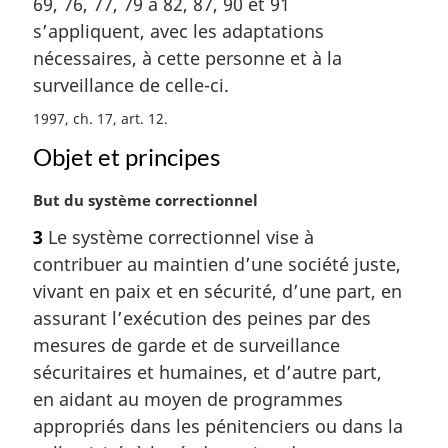
69, 76, 77, 79 à 82, 87, 90 et 91
n
a
s’appliquent, avec les adaptations
l
nécessaires, à cette personne et à la
e
surveillance de celle-ci.
:
1997, ch. 17, art. 12
Objet et principes
N
But du système correctionnel
o
3
Le système correctionnel vise à
t
contribuer au maintien d’une société juste,
e
m
vivant en paix et en sécurité, d’une part, en
a
assurant l’exécution des peines par des
r
mesures de garde et de surveillance
g
sécuritaires et humaines, et d’autre part,
i
en aidant au moyen de programmes
n
a
appropriés dans les pénitenciers ou dans la
l