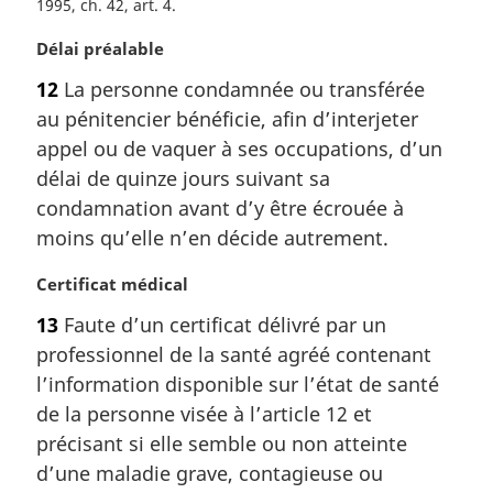
1995, ch. 42, art. 4
e
:
N
Délai préalable
o
12
La personne condamnée ou transférée
t
au pénitencier bénéficie, afin d’interjeter
e
m
appel ou de vaquer à ses occupations, d’un
a
délai de quinze jours suivant sa
r
condamnation avant d’y être écrouée à
g
moins qu’elle n’en décide autrement.
i
n
N
Certificat médical
a
o
l
13
Faute d’un certificat délivré par un
t
e
professionnel de la santé agréé contenant
e
:
m
l’information disponible sur l’état de santé
a
de la personne visée à l’article 12 et
r
précisant si elle semble ou non atteinte
g
d’une maladie grave, contagieuse ou
i