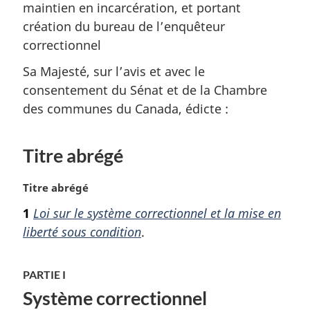
maintien en incarcération, et portant
création du bureau de l’enquêteur
correctionnel
Sa Majesté, sur l’avis et avec le
consentement du Sénat et de la Chambre
des communes du Canada, édicte :
Titre abrégé
N
Titre abrégé
o
1
Loi sur le système correctionnel et la mise en
t
liberté sous condition
.
e
m
a
PARTIE I
r
Système correctionnel
g
i