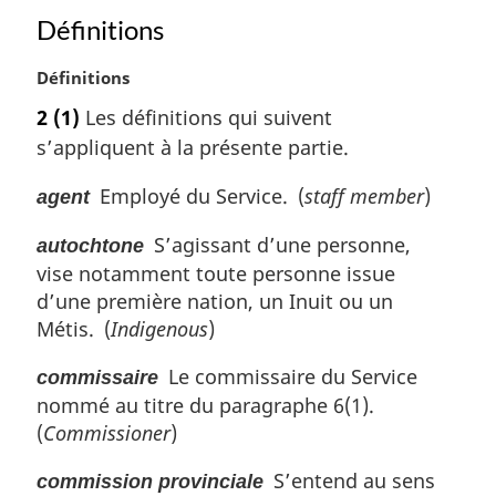
n
Définitions
a
l
N
Définitions
e
o
2
(1)
Les définitions qui suivent
:
t
s’appliquent à la présente partie.
e
m
Employé du Service. (
staff member
)
agent
a
r
S’agissant d’une personne,
autochtone
g
vise notamment toute personne issue
i
n
d’une première nation, un Inuit ou un
a
Métis. (
Indigenous
)
l
e
Le commissaire du Service
commissaire
:
nommé au titre du paragraphe 6(1).
(
Commissioner
)
S’entend au sens
commission provinciale