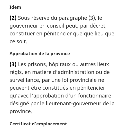
a
N
Idem
l
o
e
(2)
Sous réserve du paragraphe (3), le
t
:
gouverneur en conseil peut, par décret,
e
m
constituer en pénitencier quelque lieu que
a
ce soit.
r
g
N
Approbation de la province
i
o
(3)
Les prisons, hôpitaux ou autres lieux
n
t
a
régis, en matière d’administration ou de
e
l
m
surveillance, par une loi provinciale ne
e
a
peuvent être constitués en pénitencier
:
r
qu’avec l’approbation d’un fonctionnaire
g
désigné par le lieutenant-gouverneur de la
i
province.
n
a
N
Certificat d’emplacement
l
o