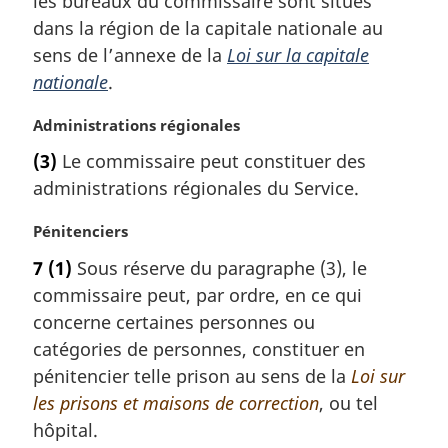
les bureaux du commissaire sont situés
e
l
m
dans la région de la capitale nationale au
e
a
sens de l’annexe de la
Loi sur la capitale
:
r
nationale
.
g
i
N
Administrations régionales
n
o
a
(3)
Le commissaire peut constituer des
t
l
administrations régionales du Service.
e
e
m
:
N
Pénitenciers
a
o
r
7
(1)
Sous réserve du paragraphe (3), le
t
g
commissaire peut, par ordre, en ce qui
e
i
m
concerne certaines personnes ou
n
a
a
catégories de personnes, constituer en
r
l
pénitencier telle prison au sens de la
Loi sur
g
e
les prisons et maisons de correction
, ou tel
i
:
hôpital.
n