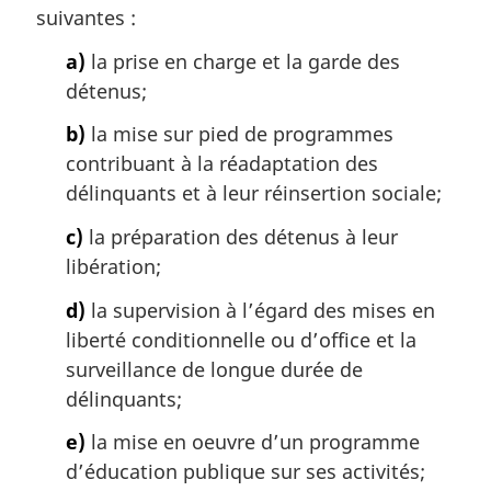
m
suivantes :
a
a)
la prise en charge et la garde des
r
g
détenus;
i
b)
la mise sur pied de programmes
n
a
contribuant à la réadaptation des
l
délinquants et à leur réinsertion sociale;
e
:
c)
la préparation des détenus à leur
libération;
d)
la supervision à l’égard des mises en
liberté conditionnelle ou d’office et la
surveillance de longue durée de
délinquants;
e)
la mise en oeuvre d’un programme
d’éducation publique sur ses activités;