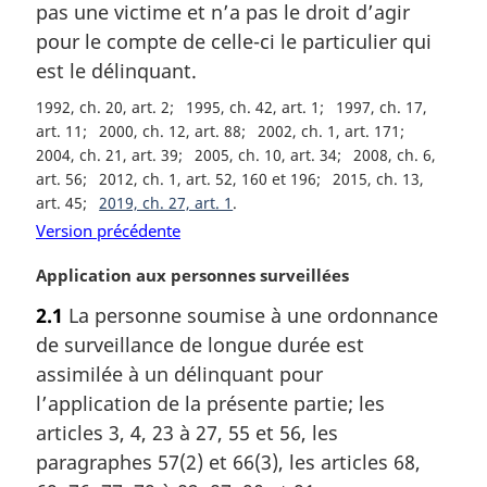
m
pas une victime et n’a pas le droit d’agir
a
pour le compte de celle-ci le particulier qui
r
est le délinquant.
g
i
1992, ch. 20, art. 2
1995, ch. 42, art. 1
1997, ch. 17,
n
art. 11
2000, ch. 12, art. 88
2002, ch. 1, art. 171
a
2004, ch. 21, art. 39
2005, ch. 10, art. 34
2008, ch. 6,
l
art. 56
2012, ch. 1, art. 52, 160 et 196
2015, ch. 13,
e
art. 45
2019, ch. 27, art. 1
:
Version précédente
N
Application aux personnes surveillées
o
2.1
La personne soumise à une ordonnance
t
de surveillance de longue durée est
e
m
assimilée à un délinquant pour
a
l’application de la présente partie; les
r
articles 3, 4, 23 à 27, 55 et 56, les
g
paragraphes 57(2) et 66(3), les articles 68,
i