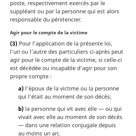
poste, respectivement exercés par le
n
a
suppléant ou par la personne qui est alors
l
responsable du pénitencier.
e
:
N
Agir pour le compte de la victime
o
(3)
Pour l’application de la présente loi,
t
l’un ou l’autre des particuliers ci-après peut
e
m
agir pour le compte de la victime, si celle-ci
a
est décédée ou incapable d’agir pour son
r
propre compte :
g
i
a)
l’époux de la victime ou la personne
n
qui l’était au moment de son décès;
a
l
b)
la personne qui vit avec elle — ou qui
e
vivait avec elle au moment de son décès
:
— dans une relation conjugale depuis
au moins un an;