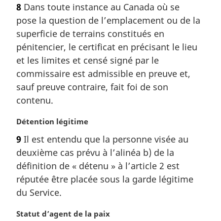
e
8
Dans toute instance au Canada où se
t
:
pose la question de l’emplacement ou de la
e
m
superficie de terrains constitués en
a
pénitencier, le certificat en précisant le lieu
r
et les limites et censé signé par le
g
commissaire est admissible en preuve et,
i
sauf preuve contraire, fait foi de son
n
a
contenu.
l
e
N
Détention légitime
:
o
9
Il est entendu que la personne visée au
t
deuxième cas prévu à l’alinéa b) de la
e
m
définition de « détenu » à l’article 2 est
a
réputée être placée sous la garde légitime
r
du Service.
g
i
N
Statut d’agent de la paix
n