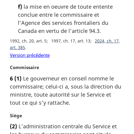
f)
la mise en oeuvre de toute entente
conclue entre le commissaire et
l’Agence des services frontaliers du
Canada en vertu de l’article 94.3.
1992, ch. 20, art. 5
1997, ch. 17, art. 13
2024, ch. 17,
art. 385
Version précédente
N
Commissaire
o
6
(1)
Le gouverneur en conseil nomme le
t
commissaire; celui-ci a, sous la direction du
e
m
ministre, toute autorité sur le Service et
a
tout ce qui s’y rattache.
r
g
N
Siège
i
o
(2)
L’administration centrale du Service et
n
t
a