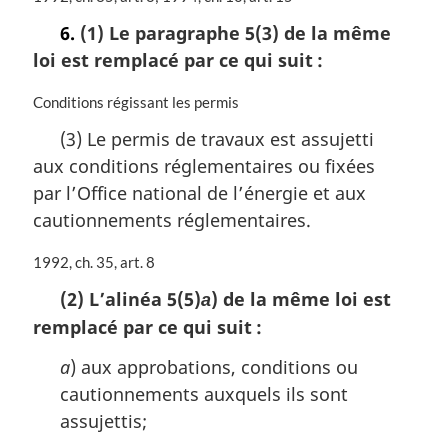
l
o
6.
(1) Le paragraphe 5(3) de la même
e
t
:
loi est remplacé par ce qui suit :
e
m
a
N
Conditions régissant les permis
r
o
(3) Le permis de travaux est assujetti
g
t
aux conditions réglementaires ou fixées
i
e
n
m
par l’Office national de l’énergie et aux
a
a
cautionnements réglementaires.
l
r
e
g
N
1992, ch. 35, art. 8
:
i
o
n
(2) L’alinéa 5(5)
) de la même loi est
a
t
a
remplacé par ce qui suit :
e
l
m
e
a
) aux approbations, conditions ou
a
:
r
cautionnements auxquels ils sont
g
assujettis;
i