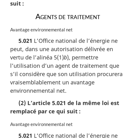
suit :
Agents de traitement
N
Avantage environnemental net
o
5.021
L’Office national de l’énergie ne
t
peut, dans une autorisation délivrée en
e
m
vertu de l’alinéa 5(1)
b
), permettre
a
l’utilisation d’un agent de traitement que
r
s’il considère que son utilisation procurera
g
i
vraisemblablement un avantage
n
environnemental net.
a
l
(2) L’article 5.021 de la même loi est
e
remplacé par ce qui suit :
:
N
Avantage environnemental net
o
5.021
L’Office national de l’énergie ne
t