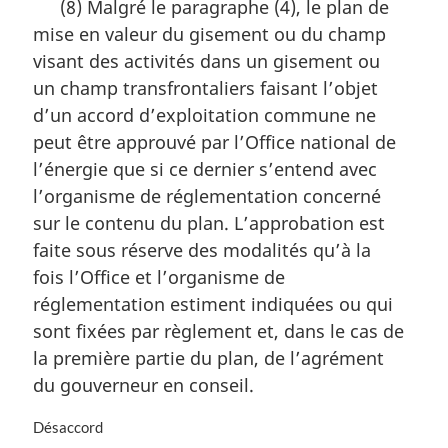
(8) Malgré le paragraphe (4), le plan de
i
t
n
mise en valeur du gisement ou du champ
e
a
m
visant des activités dans un gisement ou
l
a
un champ transfrontaliers faisant l’objet
e
r
:
d’un accord d’exploitation commune ne
g
i
peut être approuvé par l’Office national de
n
l’énergie que si ce dernier s’entend avec
a
l’organisme de réglementation concerné
l
sur le contenu du plan. L’approbation est
e
:
faite sous réserve des modalités qu’à la
fois l’Office et l’organisme de
réglementation estiment indiquées ou qui
sont fixées par règlement et, dans le cas de
la première partie du plan, de l’agrément
du gouverneur en conseil.
N
Désaccord