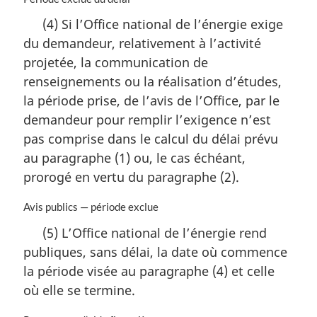
o
(4) Si l’Office national de l’énergie exige
t
du demandeur, relativement à l’activité
e
m
projetée, la communication de
a
renseignements ou la réalisation d’études,
r
la période prise, de l’avis de l’Office, par le
g
i
demandeur pour remplir l’exigence n’est
n
pas comprise dans le calcul du délai prévu
a
au paragraphe (1) ou, le cas échéant,
l
prorogé en vertu du paragraphe (2).
e
:
N
Avis publics — période exclue
o
(5) L’Office national de l’énergie rend
t
publiques, sans délai, la date où commence
e
m
la période visée au paragraphe (4) et celle
a
où elle se termine.
r
g