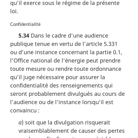
qu’il exerce sous le régime de la présente
e
r
:
loi.
g
i
N
Confidentialité
n
o
a
5.34
Dans le cadre d’une audience
t
l
publique tenue en vertu de l’article 5.331
e
e
m
:
ou d’une instance concernant la partie 0.1,
a
l’Office national de l’énergie peut prendre
r
toute mesure ou rendre toute ordonnance
g
i
qu’il juge nécessaire pour assurer la
n
confidentialité des renseignements qui
a
seront probablement divulgués au cours de
l
l’audience ou de l’instance lorsqu’il est
e
:
convaincu :
a
) soit que la divulgation risquerait
vraisemblablement de causer des pertes