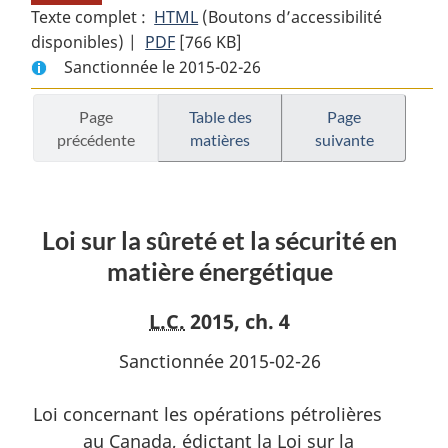
Texte complet :
HTML
Texte
(Boutons d’accessibilité
disponibles) |
PDF
Texte
[766 KB]
complet
Sanctionnée le 2015-02-26
complet
:
:
Loi
Loi
sur
Page
Table des
Page
précédente
matières
suivante
sur
la
la
sûreté
sûreté
et
et
la
Loi sur la sûreté et la sécurité en
la
sécurité
sécurité
en
matière énergétique
en
matière
matière
énergétique
L.C.
2015, ch. 4
énergétique
Sanctionnée 2015-02-26
Loi concernant les opérations pétrolières
au Canada, édictant la Loi sur la