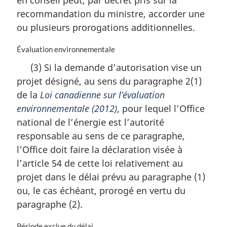
en conseil peut, par décret pris sur la
a
recommandation du ministre, accorder une
r
ou plusieurs prorogations additionnelles.
g
i
N
Évaluation environnementale
n
o
a
(3) Si la demande d’autorisation vise un
t
l
projet désigné, au sens du paragraphe 2(1)
e
e
m
:
de la
Loi canadienne sur l’évaluation
a
environnementale (2012)
, pour lequel l’Office
r
national de l’énergie est l’autorité
g
i
responsable au sens de ce paragraphe,
n
l’Office doit faire la déclaration visée à
a
l’article 54 de cette loi relativement au
l
projet dans le délai prévu au paragraphe (1)
e
:
ou, le cas échéant, prorogé en vertu du
paragraphe (2).
N
Période exclue du délai