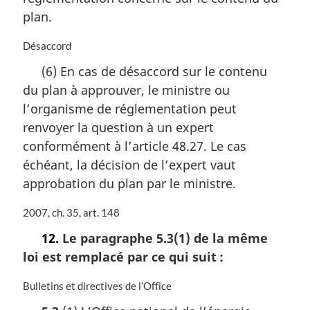
l
plan.
e
:
N
Désaccord
o
(6) En cas de désaccord sur le contenu
t
du plan à approuver, le ministre ou
e
m
l’organisme de réglementation peut
a
renvoyer la question à un expert
r
conformément à l’article 48.27. Le cas
g
i
échéant, la décision de l’expert vaut
n
approbation du plan par le ministre.
a
l
N
2007, ch. 35, art. 148
e
o
:
12.
Le paragraphe 5.3(1) de la même
t
loi est remplacé par ce qui suit :
e
m
a
N
Bulletins et directives de l’Office
r
o