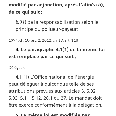
modifié par adjonction, après l’alinéa
),
b
de ce qui suit :
b.01
) de la responsabilisation selon le
principe du pollueur-payeur;
N
1994, ch. 10, art. 2; 2012, ch. 19, art. 118
o
4.
Le paragraphe 4.1(1) de la même loi
t
est remplacé par ce qui suit :
e
m
a
N
Délégation
r
o
4.1
(1) L’Office national de l’énergie
g
t
peut déléguer à quiconque telle de ses
i
e
n
m
attributions prévues aux articles 5, 5.02,
a
a
5.03, 5.11, 5.12, 26.1 ou 27. Le mandat doit
l
r
être exercé conformément à la délégation.
e
g
:
i
5.
La même loi est modifiée par