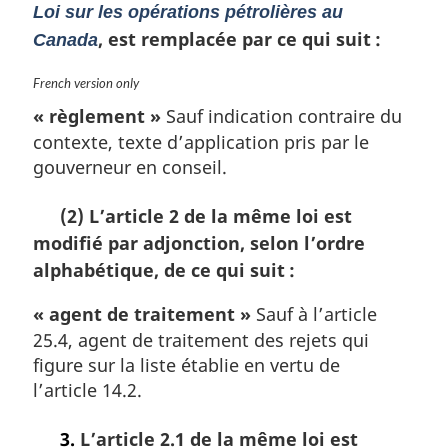
m
Loi sur les opérations pétrolières au
a
, est remplacée par ce qui suit :
Canada
r
g
N
French version only
i
o
n
« règlement »
Sauf indication contraire du
t
a
contexte, texte d’application pris par le
e
l
gouverneur en conseil.
m
e
a
:
r
(2) L’article 2 de la même loi est
g
modifié par adjonction, selon l’ordre
i
alphabétique, de ce qui suit :
n
a
« agent de traitement »
Sauf à l’article
l
e
25.4, agent de traitement des rejets qui
:
figure sur la liste établie en vertu de
l’article 14.2.
3.
L’article 2.1 de la même loi est