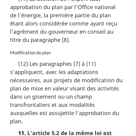
t
l
approbation du plan par l’Office national
e
e
m
:
de l’énergie, la première partie du plan
a
étant alors considérée comme ayant reçu
r
l’agrément du gouverneur en conseil au
g
i
titre du paragraphe (8).
n
a
N
Modification du plan
l
o
(12) Les paragraphes (7) à (11)
e
t
:
s’appliquent, avec les adaptations
e
m
nécessaires, aux projets de modification du
a
plan de mise en valeur visant des activités
r
dans un gisement ou un champ
g
i
transfrontaliers et aux modalités
n
auxquelles est assujettie l’approbation du
a
plan.
l
e
11.
L’article 5.2 de la même loi est
: