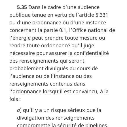
o
5.35
Dans le cadre d’une audience
t
publique tenue en vertu de l’article 5.331
e
m
ou d’une ordonnance ou d’une instance
a
concernant la partie 0.1, l’Office national de
r
l’énergie peut prendre toute mesure ou
g
i
rendre toute ordonnance qu’il juge
n
nécessaire pour assurer la confidentialité
a
des renseignements qui seront
l
probablement divulgués au cours de
e
:
l’audience ou de l’instance ou des
renseignements contenus dans
l’ordonnance lorsqu’il est convaincu, à la
fois :
a
) qu’il y a un risque sérieux que la
divulgation des renseignements
compromette la sécurité de pipelines,