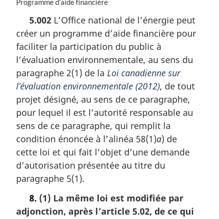
N
Programme d’aide financière
i
o
n
5.002
L’Office national de l’énergie peut
t
a
créer un programme d’aide financière pour
e
l
m
faciliter la participation du public à
e
a
:
l’évaluation environnementale, au sens du
r
paragraphe 2(1) de la
Loi canadienne sur
g
i
l’évaluation environnementale (2012)
, de tout
n
projet désigné, au sens de ce paragraphe,
a
pour lequel il est l’autorité responsable au
l
sens de ce paragraphe, qui remplit la
e
:
condition énoncée à l’alinéa 58(1)
a
) de
cette loi et qui fait l’objet d’une demande
d’autorisation présentée au titre du
paragraphe 5(1).
8.
(1) La même loi est modifiée par
adjonction, après l’article 5.02, de ce qui