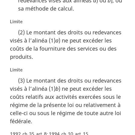
redevances visés aux alinéas
a
) ou
b
), ou
sa méthode de calcul.
N
Limite
o
(2) Le montant des droits ou redevances
t
visés à l’alinéa (1)
a
) ne peut excéder les
e
m
coûts de la fourniture des services ou des
a
produits.
r
g
N
Limite
i
o
n
(3) Le montant des droits ou redevances
t
a
visés à l’alinéa (1)
b
) ne peut excéder les
e
l
m
coûts relatifs aux activités exercées sous le
e
a
:
régime de la présente loi ou relativement à
r
celle-ci ou sous le régime de toute autre loi
g
i
fédérale.
n
a
N
1992, ch. 35, art. 8; 1994, ch. 10, art. 15