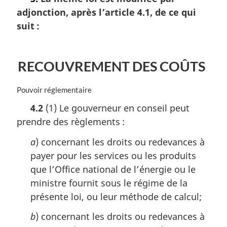
n
adjonction, après l’article 4.1, de ce qui
a
l
suit :
e
:
RECOUVREMENT DES COÛTS
N
Pouvoir réglementaire
o
4.2
(1) Le gouverneur en conseil peut
t
prendre des règlements :
e
m
a
) concernant les droits ou redevances à
a
r
payer pour les services ou les produits
g
que l’Office national de l’énergie ou le
i
ministre fournit sous le régime de la
n
présente loi, ou leur méthode de calcul;
a
l
b
) concernant les droits ou redevances à
e