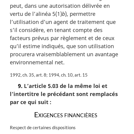
peut, dans une autorisation délivrée en
e
m
vertu de l’alinéa 5(1)
b
), permettre
a
l’utilisation d’un agent de traitement que
r
s’il considère, en tenant compte des
g
i
facteurs prévus par règlement et de ceux
n
qu’il estime indiqués, que son utilisation
a
procurera vraisemblablement un avantage
l
environnemental net.
e
:
N
1992, ch. 35, art. 8; 1994, ch. 10, art. 15
o
9.
L’article 5.03 de la même loi et
t
l’intertitre le précédant sont remplacés
e
m
par ce qui suit :
a
r
Exigences financières
g
i
N
Respect de certaines dispositions
n
o