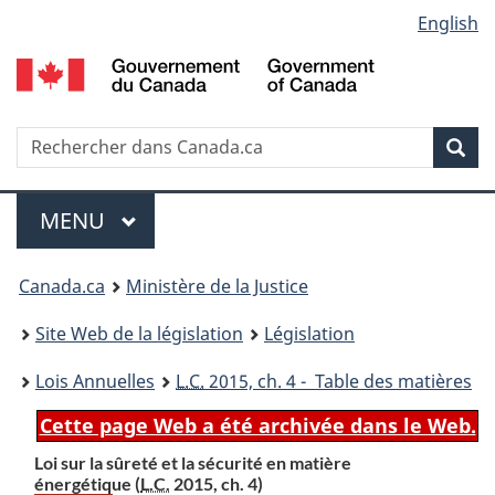
Language
English
Passer
Passer
Passer
au
à
à
selection
contenu
«
la
principal
À
version
propos
HTML
Recherche
R
Rec
de
simplifiée
d
ce
C
Menu
site
MENU
PRINCIPAL
You
Canada.ca
Ministère de la Justice
are
Site Web de la législation
Législation
here:
Lois Annuelles
L.C.
2015, ch. 4 - Table des matières
Cette page Web a été archivée dans le Web.
Loi sur la sûreté et la sécurité en matière
énergétique (
L.C.
2015, ch. 4)