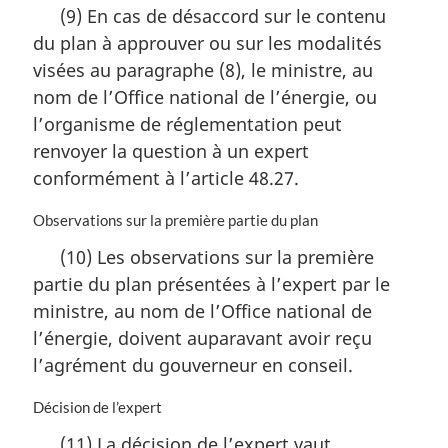
o
(9) En cas de désaccord sur le contenu
t
du plan à approuver ou sur les modalités
e
m
visées au paragraphe (8), le ministre, au
a
nom de l’Office national de l’énergie, ou
r
l’organisme de réglementation peut
g
i
renvoyer la question à un expert
n
conformément à l’article 48.27.
a
l
N
Observations sur la première partie du plan
e
o
:
(10) Les observations sur la première
t
partie du plan présentées à l’expert par le
e
m
ministre, au nom de l’Office national de
a
l’énergie, doivent auparavant avoir reçu
r
l’agrément du gouverneur en conseil.
g
i
N
Décision de l’expert
n
o
a
(11) La décision de l’expert vaut