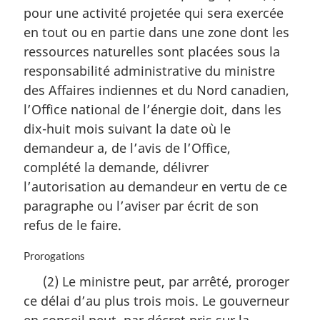
m
pour une activité projetée qui sera exercée
a
en tout ou en partie dans une zone dont les
r
ressources naturelles sont placées sous la
g
i
responsabilité administrative du ministre
n
des Affaires indiennes et du Nord canadien,
a
l’Office national de l’énergie doit, dans les
l
dix-huit mois suivant la date où le
e
:
demandeur a, de l’avis de l’Office,
complété la demande, délivrer
l’autorisation au demandeur en vertu de ce
paragraphe ou l’aviser par écrit de son
refus de le faire.
N
Prorogations
o
(2) Le ministre peut, par arrêté, proroger
t
ce délai d’au plus trois mois. Le gouverneur
e
m