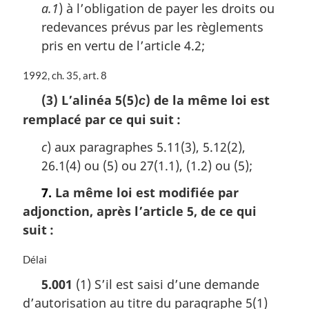
n
a.1
) à l’obligation de payer les droits ou
a
redevances prévus par les règlements
l
pris en vertu de l’article 4.2;
e
:
N
1992, ch. 35, art. 8
o
(3) L’alinéa 5(5)
) de la même loi est
c
t
remplacé par ce qui suit :
e
m
c
) aux paragraphes 5.11(3), 5.12(2),
a
r
26.1(4) ou (5) ou 27(1.1), (1.2) ou (5);
g
7.
La même loi est modifiée par
i
n
adjonction, après l’article 5, de ce qui
a
suit :
l
e
N
Délai
:
o
5.001
(1) S’il est saisi d’une demande
t
d’autorisation au titre du paragraphe 5(1)
e