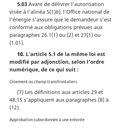
5.03
Avant de délivrer l’autorisation
a
t
l
visée à l’alinéa 5(1)
b
), l’Office national de
e
e
m
l’énergie s’assure que le demandeur s’est
:
a
conformé aux obligations prévues aux
r
paragraphes 26.1(1) ou (2) et 27(1) ou
g
i
(1.01).
n
10.
L’article 5.1 de la même loi est
a
l
modifié par adjonction, selon l’ordre
e
numérique, de ce qui suit :
:
N
Gisement ou champ transfrontaliers
o
(7) Les définitions aux articles 29 et
t
48.15 s’appliquent aux paragraphes (8) à
e
m
(12).
a
r
N
Approbation subordonnée à une entente
g
o