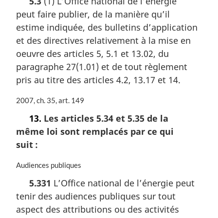
5.3
(1) L’Office national de l’énergie
g
t
peut faire publier, de la manière qu’il
i
e
n
m
estime indiquée, des bulletins d’application
a
a
et des directives relativement à la mise en
l
r
oeuvre des articles 5, 5.1 et 13.02, du
e
g
:
i
paragraphe 27(1.01) et de tout règlement
n
pris au titre des articles 4.2, 13.17 et 14.
a
l
N
2007, ch. 35, art. 149
e
o
:
13.
Les articles 5.34 et 5.35 de la
t
même loi sont remplacés par ce qui
e
m
suit :
a
r
N
Audiences publiques
g
o
5.331
L’Office national de l’énergie peut
i
t
n
tenir des audiences publiques sur tout
e
a
m
aspect des attributions ou des activités
l
a