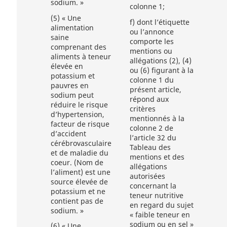
sodium. »
colonne 1;
(5)
« Une
f)
dont l’étiquette
alimentation
ou l’annonce
saine
comporte les
comprenant des
mentions ou
aliments à teneur
allégations (2), (4)
élevée en
ou (6) figurant à la
potassium et
colonne 1 du
pauvres en
présent article,
sodium peut
répond aux
réduire le risque
critères
d’hypertension,
mentionnés à la
facteur de risque
colonne 2 de
d’accident
l’article 32 du
cérébrovasculaire
Tableau des
et de maladie du
mentions et des
coeur. (Nom de
allégations
l’aliment) est une
autorisées
source élevée de
concernant la
potassium et ne
teneur nutritive
contient pas de
en regard du sujet
sodium. »
« faible teneur en
sodium ou en sel »
(6)
« Une