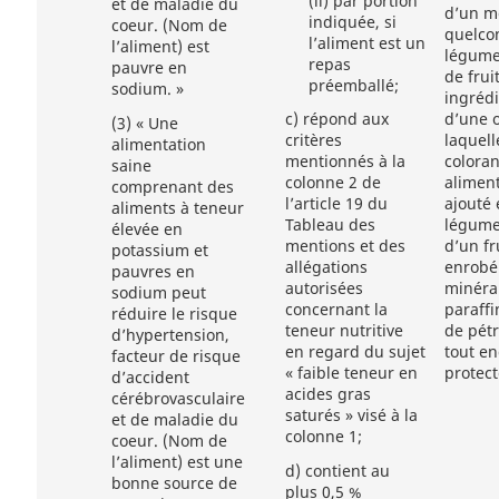
(ii)
par portion
et de maladie du
d’un m
indiquée, si
coeur. (Nom de
quelco
l’aliment est un
l’aliment) est
légume
repas
pauvre en
de frui
préemballé;
sodium. »
ingrédi
d’une 
c)
répond aux
(3)
« Une
laquell
critères
alimentation
coloran
mentionnés à la
saine
aliment
colonne 2 de
comprenant des
ajouté 
l’article 19 du
aliments à teneur
légume
Tableau des
élevée en
d’un fru
mentions et des
potassium et
enrobé
allégations
pauvres en
minéra
autorisées
sodium peut
paraffi
concernant la
réduire le risque
de pétr
teneur nutritive
d’hypertension,
tout en
en regard du sujet
facteur de risque
protect
« faible teneur en
d’accident
acides gras
cérébrovasculaire
saturés » visé à la
et de maladie du
colonne 1;
coeur. (Nom de
l’aliment) est une
d)
contient au
bonne source de
plus 0,5 %