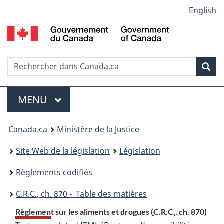
Language
English
Passer
Passer
Passer
au
à
à
selection
contenu
«
la
principal
À
version
propos
HTML
Recherche
R
Rec
de
simplifiée
d
ce
C
Menu
site
MENU
PRINCIPAL
You
Canada.ca
Ministère de la Justice
are
Site Web de la législation
Législation
here:
Règlements codifiés
C.R.C.
, ch. 870 - Table des matières
Règlement sur les aliments et drogues (
C.R.C.
, ch. 870)