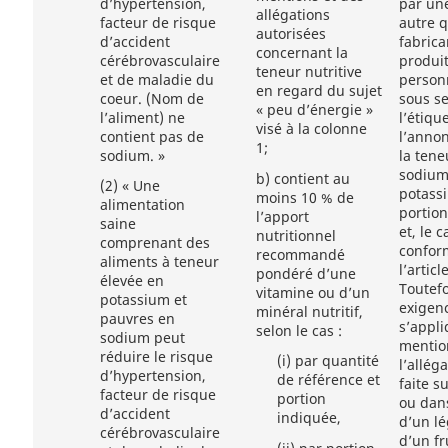
d’hypertension,
par un
allégations
facteur de risque
autre q
autorisées
d’accident
fabrica
concernant la
cérébrovasculaire
produi
teneur nutritive
et de maladie du
person
en regard du sujet
coeur. (Nom de
sous se
« peu d’énergie »
l’aliment) ne
l’étiqu
visé à la colonne
contient pas de
l’anno
1;
sodium. »
la tene
sodium
b)
contient au
(2)
« Une
potass
moins 10 % de
alimentation
portio
l’apport
saine
et, le 
nutritionnel
comprenant des
confor
recommandé
aliments à teneur
l’articl
pondéré d’une
élevée en
Toutefo
vitamine ou d’un
potassium et
exigen
minéral nutritif,
pauvres en
s’appli
selon le cas :
sodium peut
mentio
réduire le risque
(i)
par quantité
l’allég
d’hypertension,
de référence et
faite s
facteur de risque
portion
ou dan
d’accident
indiquée,
d’un lé
cérébrovasculaire
d’un fr