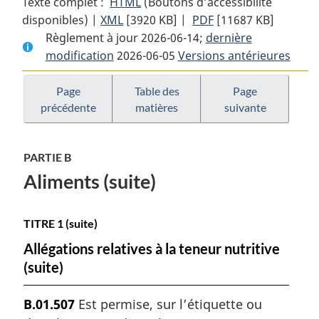
Texte complet :
HTML
Texte
(Boutons d’accessibilité
disponibles) |
XML
Texte
[3920 KB]
complet
|
PDF
Texte
[11687 KB]
Règlement à jour 2026-06-14;
complet
:
dernière
complet
modification
2026-06-05
:
Règlement
Versions antérieures
:
Règlement
sur
Règlement
sur
les
sur
Page
Table des
Page
précédente
matières
suivante
les
aliments
les
aliments
et
aliments
et
drogues
et
PARTIE B
drogues
drogues
Aliments (suite)
TITRE 1 (suite)
Allégations relatives à la teneur nutritive
(suite)
B.01.507
Est permise, sur l’étiquette ou