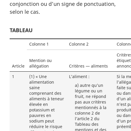
conjonction ou d’un signe de ponctuation,
selon le cas.
TABLEAU
Colonne 1
Colonne 2
Colonn
Critèr
Mention ou
étiquet
Article
allégation
Critères — aliments
annon
1
(1)
« Une
L’aliment :
Si la m
alimentation
l’allég
a)
autre qu’un
saine
faite s
légume ou un
comprenant des
ou dan
fruit, ne répond
aliments à teneur
d’un al
pas aux critères
élevée en
n’est p
mentionnés à la
potassium et
produi
colonne 2 de
pauvres en
ou dan
l’article 2 du
sodium peut
d’un p
Tableau des
réduire le risque
préemba
mentions et des