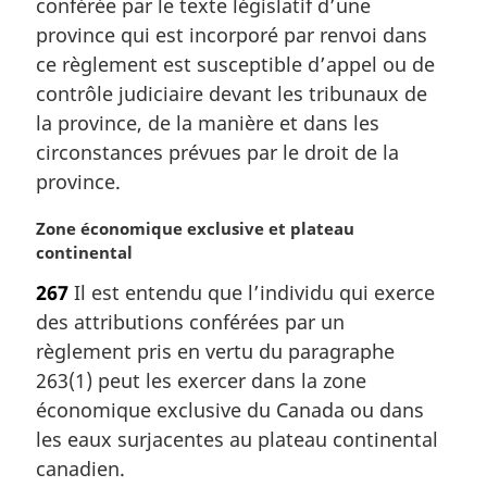
conférée par le texte législatif d’une
g
province qui est incorporé par renvoi dans
i
ce règlement est susceptible d’appel ou de
n
contrôle judiciaire devant les tribunaux de
a
l
la province, de la manière et dans les
e
circonstances prévues par le droit de la
:
province.
N
Zone économique exclusive et plateau
o
continental
t
267
Il est entendu que l’individu qui exerce
e
des attributions conférées par un
m
a
règlement pris en vertu du paragraphe
r
263(1) peut les exercer dans la zone
g
économique exclusive du Canada ou dans
i
les eaux surjacentes au plateau continental
n
canadien.
a