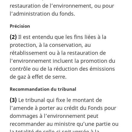
restauration de l’environnement, ou pour
l’administration du fonds.
N
Précision
o
(2)
Il est entendu que les fins liées à la
t
protection, à la conservation, au
e
m
rétablissement ou à la restauration de
a
l’environnement incluent la promotion du
r
contrôle ou de la réduction des émissions
g
de gaz à effet de serre.
i
n
N
Recommandation du tribunal
a
o
l
(3)
Le tribunal qui fixe le montant de
t
e
l’amende à porter au crédit du Fonds pour
e
:
m
dommages à l’environnement peut
a
recommander au ministre qu’une partie ou
r
la totalité de celle-ci soit versée à la