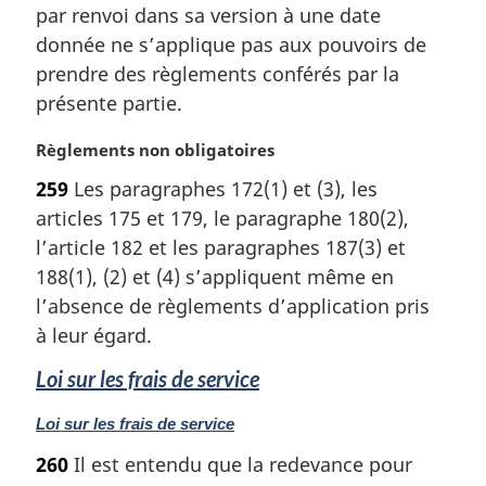
a
par renvoi dans sa version à une date
r
donnée ne s’applique pas aux pouvoirs de
g
prendre des règlements conférés par la
i
présente partie.
n
a
N
Règlements non obligatoires
l
o
e
259
Les paragraphes 172(1) et (3), les
t
:
articles 175 et 179, le paragraphe 180(2),
e
m
l’article 182 et les paragraphes 187(3) et
a
188(1), (2) et (4) s’appliquent même en
r
l’absence de règlements d’application pris
g
à leur égard.
i
n
Loi sur les frais de service
a
l
N
Loi sur les frais de service
e
o
:
260
Il est entendu que la redevance pour
t