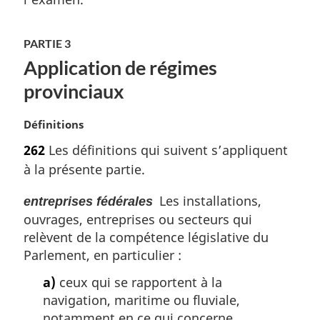
r
g
i
PARTIE 3
n
Application de régimes
a
provinciaux
l
e
:
N
Définitions
o
262
Les définitions qui suivent s’appliquent
t
à la présente partie.
e
m
Les installations,
entreprises fédérales
a
ouvrages, entreprises ou secteurs qui
r
g
relèvent de la compétence législative du
i
Parlement, en particulier :
n
a)
ceux qui se rapportent à la
a
l
navigation, maritime ou fluviale,
e
notamment en ce qui concerne