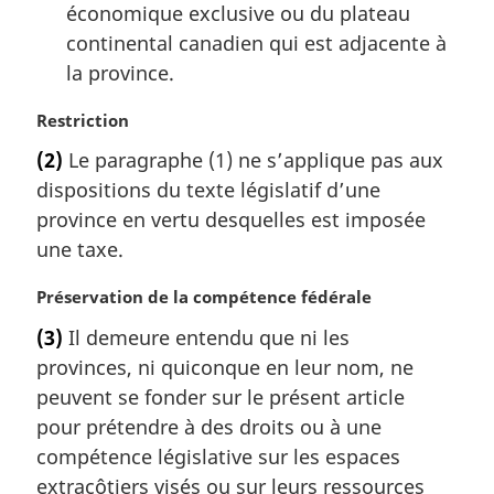
économique exclusive ou du plateau
continental canadien qui est adjacente à
la province.
N
Restriction
o
(2)
Le paragraphe (1) ne s’applique pas aux
t
dispositions du texte législatif d’une
e
m
province en vertu desquelles est imposée
a
une taxe.
r
g
N
Préservation de la compétence fédérale
i
o
(3)
Il demeure entendu que ni les
n
t
a
provinces, ni quiconque en leur nom, ne
e
l
m
peuvent se fonder sur le présent article
e
a
pour prétendre à des droits ou à une
:
r
compétence législative sur les espaces
g
extracôtiers visés ou sur leurs ressources
i