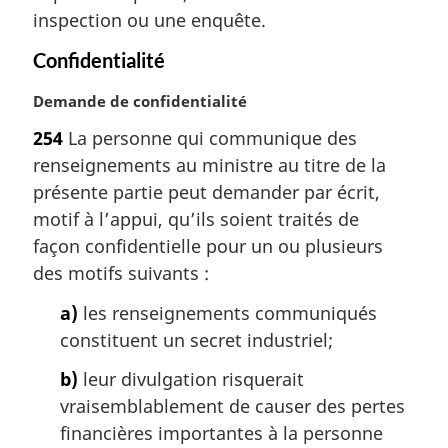
inspection ou une enquête.
n
a
Confidentialité
l
e
N
Demande de confidentialité
:
o
254
La personne qui communique des
t
renseignements au ministre au titre de la
e
m
présente partie peut demander par écrit,
a
motif à l’appui, qu’ils soient traités de
r
façon confidentielle pour un ou plusieurs
g
des motifs suivants :
i
n
a)
les renseignements communiqués
a
constituent un secret industriel;
l
e
b)
leur divulgation risquerait
:
vraisemblablement de causer des pertes
financières importantes à la personne