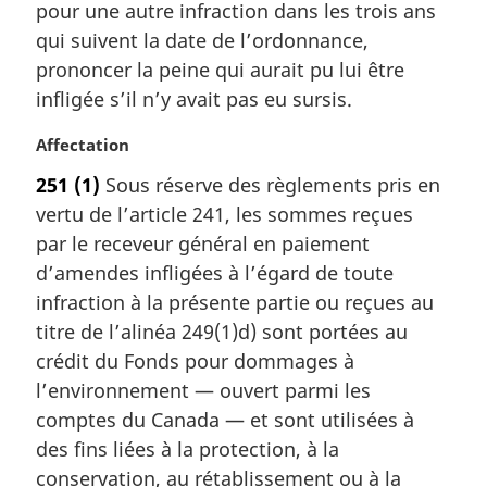
pour une autre infraction dans les trois ans
g
qui suivent la date de l’ordonnance,
i
prononcer la peine qui aurait pu lui être
n
a
infligée s’il n’y avait pas eu sursis.
l
e
N
Affectation
:
o
251
(1)
Sous réserve des règlements pris en
t
vertu de l’article 241, les sommes reçues
e
m
par le receveur général en paiement
a
d’amendes infligées à l’égard de toute
r
infraction à la présente partie ou reçues au
g
titre de l’alinéa 249(1)d) sont portées au
i
crédit du Fonds pour dommages à
n
a
l’environnement — ouvert parmi les
l
comptes du Canada — et sont utilisées à
e
des fins liées à la protection, à la
:
conservation, au rétablissement ou à la