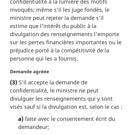
confidentialité à la lumière des motifs
e
:
m
invoqués; même s’il les juge fondés, le
a
ministre peut rejeter la demande s’il
r
estime que l’intérêt du public à la
g
divulgation des renseignements l’emporte
i
sur les pertes financières importantes ou le
n
a
préjudice porté à la compétitivité de la
l
personne qui les a fournis.
e
:
N
Demande agréée
o
(3)
S’il accepte la demande de
t
confidentialité, le ministre ne peut
e
m
divulguer les renseignements qui y sont
a
visés sauf si la divulgation est, selon le cas :
r
g
a)
faite avec le consentement écrit du
i
demandeur;
n