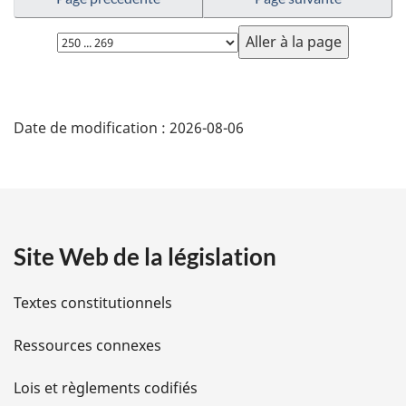
Choisissez
la
page
D
Date de modification :
2026-08-06
é
t
a
Site Web de la législation
i
l
Textes constitutionnels
s
Ressources connexes
d
Lois et règlements codifiés