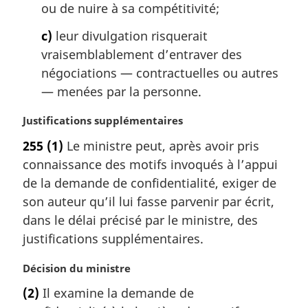
ou de nuire à sa compétitivité;
c)
leur divulgation risquerait
vraisemblablement d’entraver des
négociations — contractuelles ou autres
— menées par la personne.
N
Justifications supplémentaires
o
255
(1)
Le ministre peut, après avoir pris
t
connaissance des motifs invoqués à l’appui
e
m
de la demande de confidentialité, exiger de
a
son auteur qu’il lui fasse parvenir par écrit,
r
dans le délai précisé par le ministre, des
g
justifications supplémentaires.
i
n
N
Décision du ministre
a
o
l
(2)
Il examine la demande de
t
e