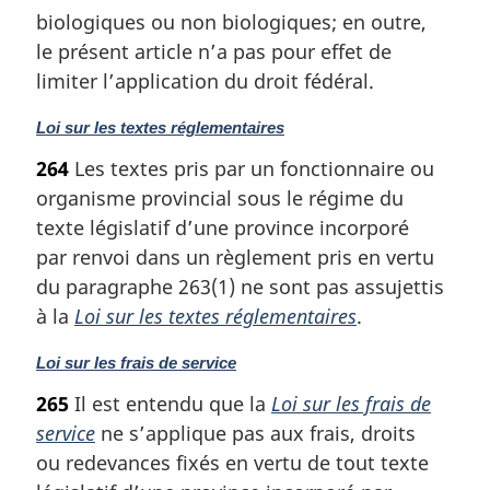
biologiques ou non biologiques; en outre,
n
a
le présent article n’a pas pour effet de
l
limiter l’application du droit fédéral.
e
:
N
Loi sur les textes réglementaires
o
264
Les textes pris par un fonctionnaire ou
t
organisme provincial sous le régime du
e
m
texte législatif d’une province incorporé
a
par renvoi dans un règlement pris en vertu
r
du paragraphe 263(1) ne sont pas assujettis
g
à la
Loi sur les textes réglementaires
.
i
n
N
Loi sur les frais de service
a
o
l
265
Il est entendu que la
Loi sur les frais de
t
e
service
ne s’applique pas aux frais, droits
e
:
m
ou redevances fixés en vertu de tout texte
a