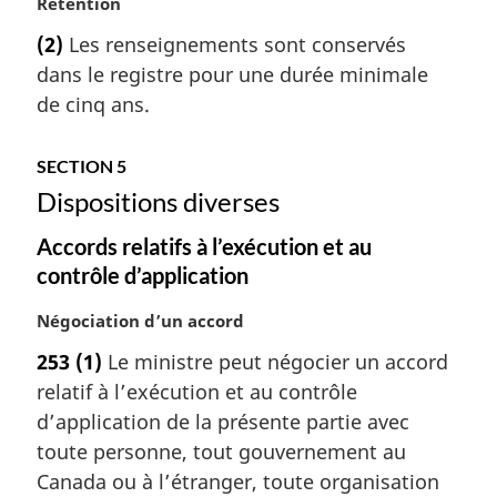
N
Rétention
l
o
e
(2)
Les renseignements sont conservés
t
:
dans le registre pour une durée minimale
e
m
de cinq ans.
a
r
SECTION 5
g
Dispositions diverses
i
n
Accords relatifs à l’exécution et au
a
l
contrôle d’application
e
N
Négociation d’un accord
:
o
253
(1)
Le ministre peut négocier un accord
t
relatif à l’exécution et au contrôle
e
m
d’application de la présente partie avec
a
toute personne, tout gouvernement au
r
Canada ou à l’étranger, toute organisation
g