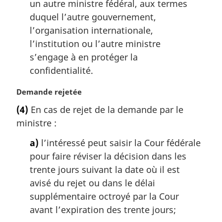
un autre ministre fédéral, aux termes
duquel l’autre gouvernement,
l’organisation internationale,
l’institution ou l’autre ministre
s’engage à en protéger la
confidentialité.
N
Demande rejetée
o
(4)
En cas de rejet de la demande par le
t
ministre :
e
m
a)
l’intéressé peut saisir la Cour fédérale
a
pour faire réviser la décision dans les
r
g
trente jours suivant la date où il est
i
avisé du rejet ou dans le délai
n
supplémentaire octroyé par la Cour
a
avant l’expiration des trente jours;
l