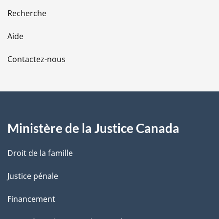
e
Recherche
l
Aide
a
Contactez-nous
p
a
g
Ministère de la Justice Canada
e
Droit de la famille
Justice pénale
Financement