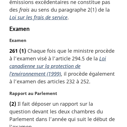
émissions excédentaires ne constitue pas
e
m
des
frais
au sens du paragraphe 2(1) de la
a
Loi sur les frais de service
.
r
g
Examen
i
n
N
Examen
a
o
261
(1)
Chaque fois que le ministre procède
l
t
à l’examen visé à l’article 294.5 de la
Loi
e
e
:
m
canadienne sur la protection de
a
l’environnement (1999)
, il procède également
r
à l’examen des articles 232 à 252.
g
i
N
Rapport au Parlement
n
o
a
(2)
Il fait déposer un rapport sur la
t
l
question devant les deux chambres du
e
e
m
Parlement dans l’année qui suit le début de
:
a
l’examen.