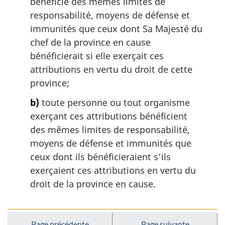
bénéficie des mêmes limites de
n
responsabilité, moyens de défense et
a
immunités que ceux dont Sa Majesté du
l
chef de la province en cause
e
:
bénéficierait si elle exerçait ces
attributions en vertu du droit de cette
province;
b)
toute personne ou tout organisme
exerçant ces attributions bénéficient
des mêmes limites de responsabilité,
moyens de défense et immunités que
ceux dont ils bénéficieraient s’ils
exerçaient ces attributions en vertu du
droit de la province en cause.
Page précédente
Page suivante