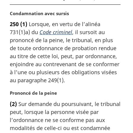
serre
serre
N
Condamnation avec sursis
o
250
(1)
Lorsque, en vertu de l’alinéa
t
731(1)a) du
Code criminel
, il sursoit au
e
m
prononcé de la peine, le tribunal, en plus
a
de toute ordonnance de probation rendue
r
au titre de cette loi, peut, par ordonnance,
g
enjoindre au contrevenant de se conformer
i
à l’une ou plusieurs des obligations visées
n
a
au paragraphe 249(1).
l
e
N
Prononcé de la peine
:
o
(2)
Sur demande du poursuivant, le tribunal
t
peut, lorsque la personne visée par
e
m
l’ordonnance ne se conforme pas aux
a
modalités de celle-ci ou est condamnée
r