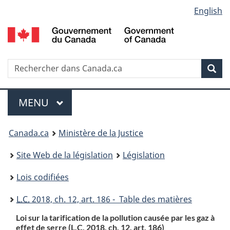
Language
English
Passer
Passer
Passer
au
à
à
selection
contenu
«
la
principal
À
version
propos
HTML
Recherche
R
Rec
de
simplifiée
d
ce
C
Menu
site
MENU
PRINCIPAL
You
Canada.ca
Ministère de la Justice
are
Site Web de la législation
Législation
here:
Lois codifiées
L.C.
2018, ch. 12, art. 186 - Table des matières
Loi sur la tarification de la pollution causée par les gaz à
effet de serre (
L.C.
2018, ch. 12, art. 186)