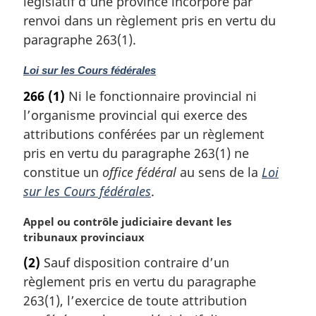
législatif d’une province incorporé par
r
renvoi dans un règlement pris en vertu du
g
paragraphe 263(1).
i
n
N
Loi sur les Cours fédérales
a
o
l
266
(1)
Ni le fonctionnaire provincial ni
t
e
l’organisme provincial qui exerce des
e
:
m
attributions conférées par un règlement
a
pris en vertu du paragraphe 263(1) ne
r
constitue un
office fédéral
au sens de la
Loi
g
sur les Cours fédérales
.
i
n
N
Appel ou contrôle judiciaire devant les
a
o
tribunaux provinciaux
l
t
e
(2)
Sauf disposition contraire d’un
e
:
règlement pris en vertu du paragraphe
m
a
263(1), l’exercice de toute attribution
r