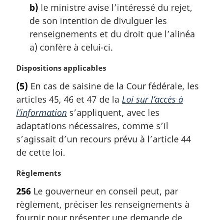
e
b)
le ministre avise l’intéressé du rejet,
:
de son intention de divulguer les
renseignements et du droit que l’alinéa
a) confère à celui-ci.
N
Dispositions applicables
o
(5)
En cas de saisine de la Cour fédérale, les
t
articles 45, 46 et 47 de la
Loi sur l’accès à
e
m
l’information
s’appliquent, avec les
a
adaptations nécessaires, comme s’il
r
s’agissait d’un recours prévu à l’article 44
g
de cette loi.
i
n
N
Règlements
a
o
l
256
Le gouverneur en conseil peut, par
t
e
règlement, préciser les renseignements à
e
:
m
fournir pour présenter une demande de