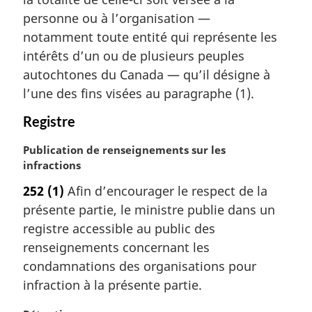
g
personne ou à l’organisation —
i
notamment toute entité qui représente les
n
a
intérêts d’un ou de plusieurs peuples
l
autochtones du Canada — qu’il désigne à
e
l’une des fins visées au paragraphe (1).
:
Registre
N
Publication de renseignements sur les
o
infractions
t
252
(1)
Afin d’encourager le respect de la
e
présente partie, le ministre publie dans un
m
a
registre accessible au public des
r
renseignements concernant les
g
condamnations des organisations pour
i
infraction à la présente partie.
n
a