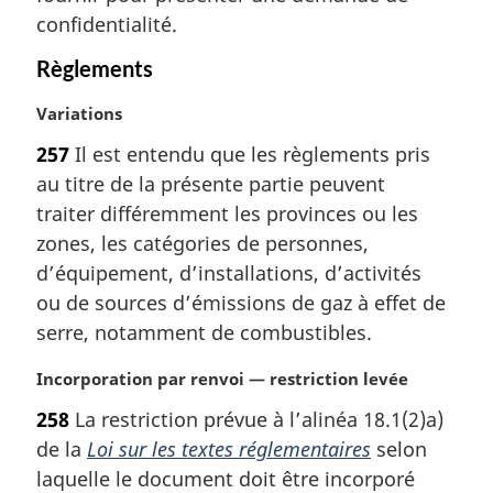
a
confidentialité.
r
g
Règlements
i
n
N
Variations
a
o
257
Il est entendu que les règlements pris
l
t
au titre de la présente partie peuvent
e
e
:
m
traiter différemment les provinces ou les
a
zones, les catégories de personnes,
r
d’équipement, d’installations, d’activités
g
ou de sources d’émissions de gaz à effet de
i
serre, notamment de combustibles.
n
a
N
Incorporation par renvoi — restriction levée
l
o
e
258
La restriction prévue à l’alinéa 18.1(2)a)
t
:
de la
Loi sur les textes réglementaires
selon
e
m
laquelle le document doit être incorporé