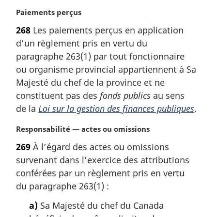
l
N
Paiements perçus
e
o
:
268
Les paiements perçus en application
t
d’un règlement pris en vertu du
e
m
paragraphe 263(1) par tout fonctionnaire
a
ou organisme provincial appartiennent à Sa
r
Majesté du chef de la province et ne
g
constituent pas des
fonds publics
au sens
i
de la
Loi sur la gestion des finances publiques
.
n
a
N
Responsabilité — actes ou omissions
l
o
e
269
À l’égard des actes ou omissions
t
:
survenant dans l’exercice des attributions
e
m
conférées par un règlement pris en vertu
a
du paragraphe 263(1) :
r
g
a)
Sa Majesté du chef du Canada
i