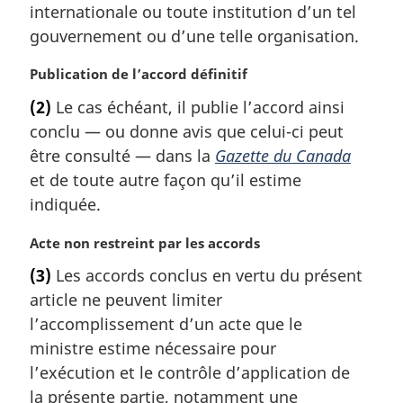
internationale ou toute institution d’un tel
i
gouvernement ou d’une telle organisation.
n
a
N
Publication de l’accord définitif
l
o
e
(2)
Le cas échéant, il publie l’accord ainsi
t
:
conclu — ou donne avis que celui-ci peut
e
m
être consulté — dans la
Gazette du Canada
a
et de toute autre façon qu’il estime
r
indiquée.
g
i
N
Acte non restreint par les accords
n
o
a
(3)
Les accords conclus en vertu du présent
t
l
article ne peuvent limiter
e
e
m
l’accomplissement d’un acte que le
:
a
ministre estime nécessaire pour
r
l’exécution et le contrôle d’application de
g
la présente partie, notamment une
i