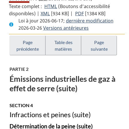
Texte complet :
HTML
Texte
(Boutons d’accessibilité
disponibles) |
XML
Texte
[934 KB]
complet
|
PDF
Texte
[1384 KB]
Loi à jour 2026-06-17;
complet
:
dernière modification
complet
2026-03-26
Versions antérieures
:
Loi
:
Loi
sur
Loi
sur
la
sur
Page
Table des
Page
précédente
matières
suivante
la
tarification
la
tarification
de
tarification
de
la
de
PARTIE 2
la
pollution
la
Émissions industrielles de gaz à
pollution
causée
pollution
causée
par
causée
effet de serre (suite)
par
les
par
les
gaz
les
SECTION 4
gaz
à
gaz
Infractions et peines (suite)
à
effet
à
effet
de
effet
Détermination de la peine (suite)
de
serre
de