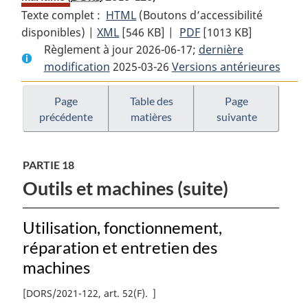
Texte complet :
HTML
Texte
(Boutons d’accessibilité
disponibles) |
XML
Texte
[546 KB]
complet
|
PDF
Texte
[1013 KB]
Règlement à jour 2026-06-17;
complet
:
dernière
complet
modification
2025-03-26
:
Règlement
Versions antérieures
:
Règlement
sur
Règlement
sur
la
sur
Page
Table des
Page
précédente
matières
suivante
la
santé
la
santé
et
santé
et
la
et
PARTIE 18
la
sécurité
la
Outils et machines (suite)
sécurité
au
sécurité
au
travail
au
travail
en
travail
Utilisation, fonctionnement,
en
milieu
en
réparation et entretien des
milieu
maritime
milieu
machines
maritime
maritime
[
DORS/2021-122, art. 52(F)
]