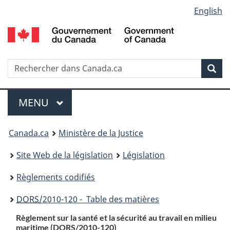
Language
English
Passer
Passer
Passer
au
à
à
selection
contenu
«
la
principal
À
version
propos
HTML
Recherche
R
Rec
de
simplifiée
d
ce
C
Menu
site
MENU
PRINCIPAL
You
Canada.ca
Ministère de la Justice
are
Site Web de la législation
Législation
here:
Règlements codifiés
DORS
/2010-120 - Table des matières
Règlement sur la santé et la sécurité au travail en milieu
maritime (
DORS
/2010-120)