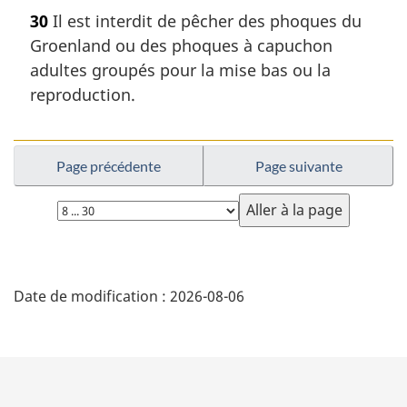
30
Il est interdit de pêcher des phoques du
Groenland ou des phoques à capuchon
adultes groupés pour la mise bas ou la
reproduction.
Page précédente
Page suivante
Choisissez
la
page
D
Date de modification :
2026-08-06
é
t
a