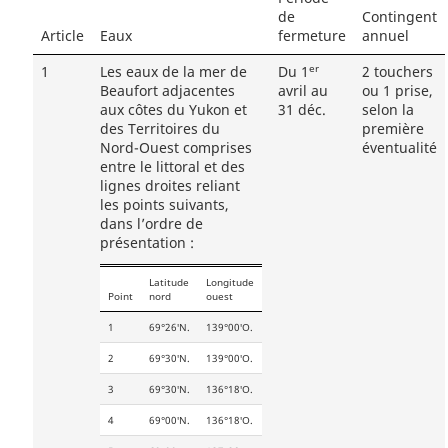
de
Contingent
Article
Eaux
fermeture
annuel
er
1
Les eaux de la mer de
Du 1
2 touchers
Beaufort adjacentes
avril au
ou 1 prise,
aux côtes du Yukon et
31 déc.
selon la
des Territoires du
première
Nord-Ouest comprises
éventualité
entre le littoral et des
lignes droites reliant
les points suivants,
dans l’ordre de
présentation :
Latitude
Longitude
Point
nord
ouest
1
69°26′N.
139°00′O.
2
69°30′N.
139°00′O.
3
69°30′N.
136°18′O.
4
69°00′N.
136°18′O.