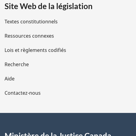
Site Web de la législation
i
l
Textes constitutionnels
s
Ressources connexes
d
Lois et règlements codifiés
e
Recherche
l
Aide
a
Contactez-nous
p
a
g
Ministère de la Justice Canada