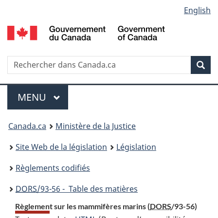
Language
English
Passer
Passer
Passer
au
à
à
selection
contenu
«
la
principal
À
version
propos
HTML
Recherche
R
Rec
de
simplifiée
d
ce
C
Menu
site
MENU
PRINCIPAL
You
Canada.ca
Ministère de la Justice
are
Site Web de la législation
Législation
here:
Règlements codifiés
DORS
/93-56 - Table des matières
Règlement sur les mammifères marins (
DORS
/93-56)