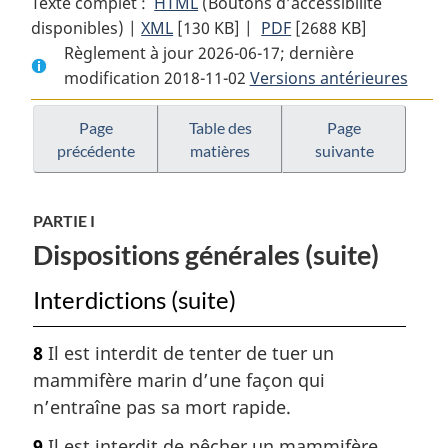
Texte complet :
HTML
Texte
(Boutons d’accessibilité
disponibles) |
XML
Texte
[130 KB]
complet
|
PDF
Texte
[2688 KB]
Règlement à jour 2026-06-17; dernière
complet
:
complet
modification 2018-11-02
:
Règlement
Versions antérieures
:
Règlement
sur
Règlement
sur
les
sur
Page
Table des
Page
précédente
matières
suivante
les
mammifères
les
mammifères
marins
mammifères
marins
marins
PARTIE I
Dispositions générales (suite)
Interdictions (suite)
8
Il est interdit de tenter de tuer un
mammifère marin d’une façon qui
n’entraîne pas sa mort rapide.
9
Il est interdit de pêcher un mammifère