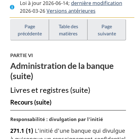
Loi à jour 2026-06-14;
complet
:
dernière modification
complet
2026-03-26
Versions antérieures
:
Loi
:
Loi
sur
Loi
sur
les
sur
Page
Table des
Page
précédente
matières
suivante
les
banques
les
banques
banques
PARTIE VI
Administration de la banque
(suite)
Livres et registres (suite)
Recours (suite)
N
Responsabilité : divulgation par l’initié
o
271.1
(1)
L’initié d’une banque qui divulgue
t
à quiconque un renseignement confidentiel