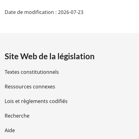
D
Date de modification :
2026-07-23
é
t
a
Site Web de la législation
i
l
Textes constitutionnels
s
Ressources connexes
d
Lois et règlements codifiés
e
Recherche
l
Aide
a