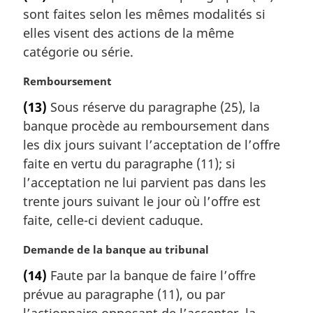
t
sont faites selon les mêmes modalités si
e
m
elles visent des actions de la même
a
catégorie ou série.
r
g
N
Remboursement
i
o
(13)
Sous réserve du paragraphe (25), la
n
t
a
banque procède au remboursement dans
e
l
m
les dix jours suivant l’acceptation de l’offre
e
a
faite en vertu du paragraphe (11); si
:
r
l’acceptation ne lui parvient pas dans les
g
trente jours suivant le jour où l’offre est
i
faite, celle-ci devient caduque.
n
a
N
Demande de la banque au tribunal
l
o
e
(14)
Faute par la banque de faire l’offre
t
:
prévue au paragraphe (11), ou par
e
m