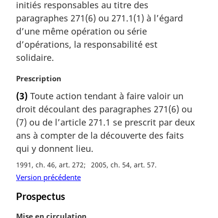
initiés responsables au titre des
e
m
paragraphes 271(6) ou 271.1(1) à l’égard
a
d’une même opération ou série
r
d’opérations, la responsabilité est
g
solidaire.
i
n
N
Prescription
a
o
l
(3)
Toute action tendant à faire valoir un
t
e
droit découlant des paragraphes 271(6) ou
e
:
m
(7) ou de l’article 271.1 se prescrit par deux
a
ans à compter de la découverte des faits
r
qui y donnent lieu.
g
i
1991, ch. 46, art. 272
2005, ch. 54, art. 57
n
Version précédente
a
Prospectus
l
e
N
Mise en circulation
: