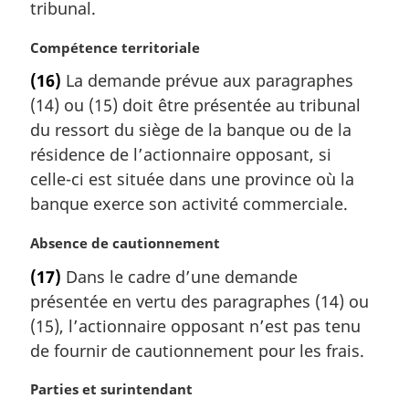
tribunal.
n
a
N
Compétence territoriale
l
o
e
(16)
La demande prévue aux paragraphes
t
:
(14) ou (15) doit être présentée au tribunal
e
m
du ressort du siège de la banque ou de la
a
résidence de l’actionnaire opposant, si
r
celle-ci est située dans une province où la
g
banque exerce son activité commerciale.
i
n
N
Absence de cautionnement
a
o
l
(17)
Dans le cadre d’une demande
t
e
présentée en vertu des paragraphes (14) ou
e
:
m
(15), l’actionnaire opposant n’est pas tenu
a
de fournir de cautionnement pour les frais.
r
g
N
Parties et surintendant
i