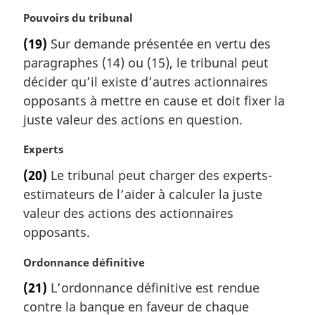
N
Pouvoirs du tribunal
o
(19)
Sur demande présentée en vertu des
t
paragraphes (14) ou (15), le tribunal peut
e
m
décider qu’il existe d’autres actionnaires
a
opposants à mettre en cause et doit fixer la
r
juste valeur des actions en question.
g
i
N
Experts
n
o
a
(20)
Le tribunal peut charger des experts-
t
l
estimateurs de l’aider à calculer la juste
e
e
m
valeur des actions des actionnaires
:
a
opposants.
r
g
N
Ordonnance définitive
i
o
(21)
L’ordonnance définitive est rendue
n
t
a
contre la banque en faveur de chaque
e