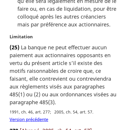
qu’elle sera légalement en mesure de le
faire ou, en cas de liquidation, pour être
colloqué après les autres créanciers
mais par préférence aux actionnaires.
N
Limitation
o
(25)
La banque ne peut effectuer aucun
t
paiement aux actionnaires opposants en
e
m
vertu du présent article s’il existe des
a
motifs raisonnables de croire que, ce
r
faisant, elle contrevient ou contreviendra
g
aux règlements visés aux paragraphes
i
485(1) ou (2) ou aux ordonnances visées au
n
a
paragraphe 485(3).
l
1991, ch. 46, art. 277
2005, ch. 54, art. 57
e
Version précédente
: