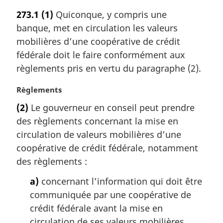
t
273.1
(1)
Quiconque, y compris une
e
banque, met en circulation les valeurs
m
a
mobilières d’une coopérative de crédit
r
fédérale doit le faire conformément aux
g
règlements pris en vertu du paragraphe (2).
i
n
N
Règlements
a
o
l
(2)
Le gouverneur en conseil peut prendre
t
e
des règlements concernant la mise en
e
:
m
circulation de valeurs mobilières d’une
a
coopérative de crédit fédérale, notamment
r
des règlements :
g
i
a)
concernant l’information qui doit être
n
communiquée par une coopérative de
a
crédit fédérale avant la mise en
l
circulation de ses valeurs mobilières,
e