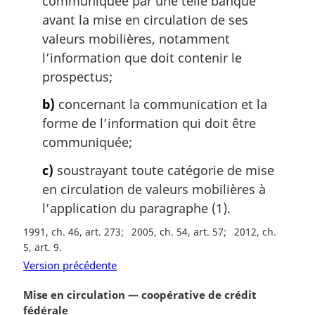
communiquée par une telle banque
l
avant la mise en circulation de ses
e
:
valeurs mobilières, notamment
l’information que doit contenir le
prospectus;
b)
concernant la communication et la
forme de l’information qui doit être
communiquée;
c)
soustrayant toute catégorie de mise
en circulation de valeurs mobilières à
l’application du paragraphe (1).
1991, ch. 46, art. 273
2005, ch. 54, art. 57
2012, ch.
5, art. 9
Version précédente
N
Mise en circulation — coopérative de crédit
o
fédérale