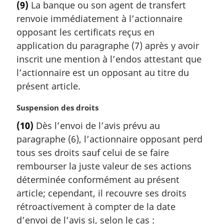
(9)
La banque ou son agent de transfert
n
t
a
renvoie immédiatement à l’actionnaire
e
l
m
opposant les certificats reçus en
e
a
application du paragraphe (7) après y avoir
:
r
inscrit une mention à l’endos attestant que
g
l’actionnaire est un opposant au titre du
i
présent article.
n
a
N
Suspension des droits
l
o
e
(10)
Dès l’envoi de l’avis prévu au
t
:
paragraphe (6), l’actionnaire opposant perd
e
m
tous ses droits sauf celui de se faire
a
rembourser la juste valeur de ses actions
r
déterminée conformément au présent
g
article; cependant, il recouvre ses droits
i
rétroactivement à compter de la date
n
a
d’envoi de l’avis si, selon le cas :