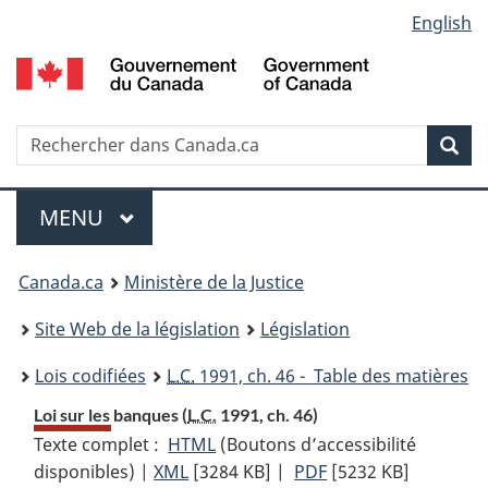
Language
English
Passer
Passer
Passer
au
à
à
selection
contenu
«
la
principal
À
version
propos
HTML
Recherche
R
Rec
de
simplifiée
d
ce
C
Menu
site
MENU
PRINCIPAL
You
Canada.ca
Ministère de la Justice
are
Site Web de la législation
Législation
here:
Lois codifiées
L.C.
1991, ch. 46 - Table des matières
Loi sur les banques (
L.C.
1991, ch. 46)
Texte complet :
HTML
Texte
(Boutons d’accessibilité
disponibles) |
XML
Texte
[3284 KB]
complet
|
PDF
Texte
[5232 KB]