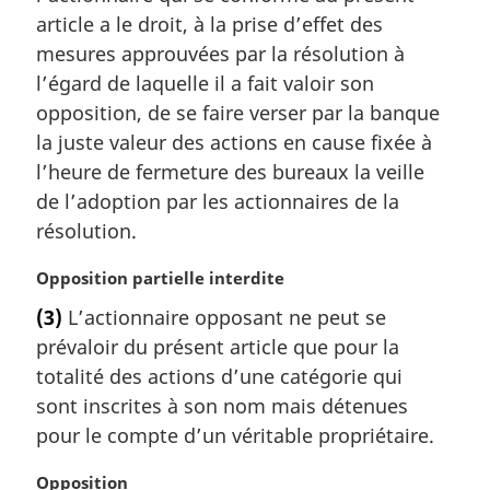
e
a
article a le droit, à la prise d’effet des
:
r
mesures approuvées par la résolution à
g
l’égard de laquelle il a fait valoir son
i
opposition, de se faire verser par la banque
n
a
la juste valeur des actions en cause fixée à
l
l’heure de fermeture des bureaux la veille
e
de l’adoption par les actionnaires de la
:
résolution.
N
Opposition partielle interdite
o
(3)
L’actionnaire opposant ne peut se
t
prévaloir du présent article que pour la
e
m
totalité des actions d’une catégorie qui
a
sont inscrites à son nom mais détenues
r
pour le compte d’un véritable propriétaire.
g
i
N
Opposition