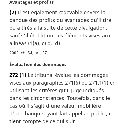
N
Avantages et profits
o
(2)
Il est également redevable envers la
t
banque des profits ou avantages qu’il tire
e
m
ou a tirés à la suite de cette divulgation,
a
sauf s’il établit un des éléments visés aux
r
alinéas (1)a), c) ou d).
g
i
2005, ch. 54, art. 57
n
N
Évaluation des dommages
a
o
l
272
(1)
Le tribunal évalue les dommages
t
e
visés aux paragraphes 271(6) ou 271.1(1) en
e
:
m
utilisant les critères qu’il juge indiqués
a
dans les circonstances. Toutefois, dans le
r
cas où il s’agit d’une valeur mobilière
g
d’une banque ayant fait appel au public, il
i
tient compte de ce qui suit :
n
a