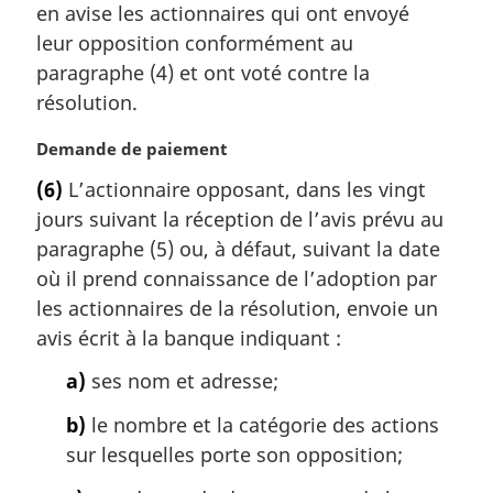
en avise les actionnaires qui ont envoyé
n
a
leur opposition conformément au
l
paragraphe (4) et ont voté contre la
e
résolution.
:
N
Demande de paiement
o
(6)
L’actionnaire opposant, dans les vingt
t
jours suivant la réception de l’avis prévu au
e
m
paragraphe (5) ou, à défaut, suivant la date
a
où il prend connaissance de l’adoption par
r
les actionnaires de la résolution, envoie un
g
avis écrit à la banque indiquant :
i
n
a)
ses nom et adresse;
a
l
b)
le nombre et la catégorie des actions
e
sur lesquelles porte son opposition;
: