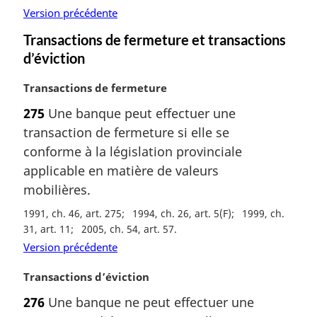
Version précédente
i
n
Transactions de fermeture et transactions
a
d’éviction
l
e
N
Transactions de fermeture
:
o
275
Une banque peut effectuer une
t
transaction de fermeture si elle se
e
m
conforme à la législation provinciale
a
applicable en matière de valeurs
r
mobilières.
g
i
1991, ch. 46, art. 275
1994, ch. 26, art. 5(F)
1999, ch.
n
31, art. 11
2005, ch. 54, art. 57
a
Version précédente
l
e
N
Transactions d’éviction
:
o
276
Une banque ne peut effectuer une
t