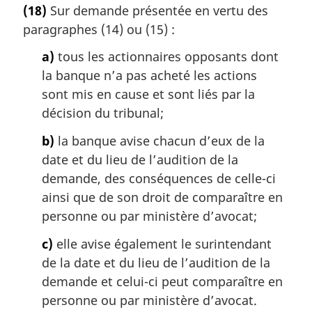
o
(18)
Sur demande présentée en vertu des
n
t
a
paragraphes (14) ou (15) :
e
l
m
a)
tous les actionnaires opposants dont
e
a
:
la banque n’a pas acheté les actions
r
g
sont mis en cause et sont liés par la
i
décision du tribunal;
n
a
b)
la banque avise chacun d’eux de la
l
date et du lieu de l’audition de la
e
demande, des conséquences de celle-ci
:
ainsi que de son droit de comparaître en
personne ou par ministère d’avocat;
c)
elle avise également le surintendant
de la date et du lieu de l’audition de la
demande et celui-ci peut comparaître en
personne ou par ministère d’avocat.