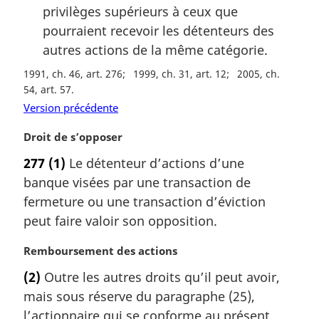
privilèges supérieurs à ceux que
pourraient recevoir les détenteurs des
autres actions de la même catégorie.
1991, ch. 46, art. 276
1999, ch. 31, art. 12
2005, ch.
54, art. 57
Version précédente
N
Droit de s’opposer
o
277
(1)
Le détenteur d’actions d’une
t
banque visées par une transaction de
e
m
fermeture ou une transaction d’éviction
a
peut faire valoir son opposition.
r
g
N
Remboursement des actions
i
o
(2)
Outre les autres droits qu’il peut avoir,
n
t
a
mais sous réserve du paragraphe (25),
e
l
m
l’actionnaire qui se conforme au présent