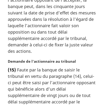
l’actionnaire opposant de l’accepter, la
a
banque peut, dans les cinquante jours
r
suivant la date de prise d’effet des mesures
g
approuvées dans la résolution à l’égard de
i
laquelle l’actionnaire fait valoir son
n
a
opposition ou dans tout délai
l
supplémentaire accordé par le tribunal,
e
demander à celui-ci de fixer la juste valeur
:
des actions.
N
Demande de l’actionnaire au tribunal
o
(15)
Faute par la banque de saisir le
t
tribunal en vertu du paragraphe (14), celui-
e
m
ci peut être saisi par l’actionnaire opposant
a
qui bénéficie alors d’un délai
r
supplémentaire de vingt jours ou de tout
g
délai supplémentaire accordé par le
i