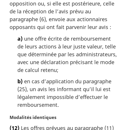
opposition ou, si elle est postérieure, celle
g
de la réception de l’avis prévu au
i
paragraphe (6), envoie aux actionnaires
n
a
opposants qui ont fait parvenir leur avis :
l
a)
une offre écrite de remboursement
e
:
de leurs actions à leur juste valeur, telle
que déterminée par les administrateurs,
avec une déclaration précisant le mode
de calcul retenu;
b)
en cas d’application du paragraphe
(25), un avis les informant qu’il lui est
légalement impossible d’effectuer le
remboursement.
N
Modalités identiques
o
(12)
Les offres prévues au paragraphe (11)