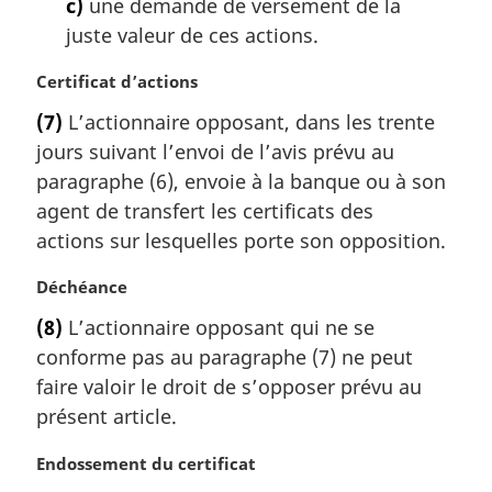
c)
une demande de versement de la
juste valeur de ces actions.
N
Certificat d’actions
o
(7)
L’actionnaire opposant, dans les trente
t
jours suivant l’envoi de l’avis prévu au
e
m
paragraphe (6), envoie à la banque ou à son
a
agent de transfert les certificats des
r
actions sur lesquelles porte son opposition.
g
i
N
Déchéance
n
o
a
(8)
L’actionnaire opposant qui ne se
t
l
conforme pas au paragraphe (7) ne peut
e
e
m
faire valoir le droit de s’opposer prévu au
:
a
présent article.
r
g
N
Endossement du certificat
i
o