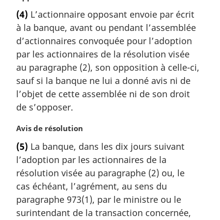
n
o
a
(4)
L’actionnaire opposant envoie par écrit
t
l
à la banque, avant ou pendant l’assemblée
e
e
m
d’actionnaires convoquée pour l’adoption
:
a
par les actionnaires de la résolution visée
r
au paragraphe (2), son opposition à celle-ci,
g
sauf si la banque ne lui a donné avis ni de
i
l’objet de cette assemblée ni de son droit
n
a
de s’opposer.
l
e
N
Avis de résolution
:
o
(5)
La banque, dans les dix jours suivant
t
l’adoption par les actionnaires de la
e
m
résolution visée au paragraphe (2) ou, le
a
cas échéant, l’agrément, au sens du
r
paragraphe 973(1), par le ministre ou le
g
surintendant de la transaction concernée,
i