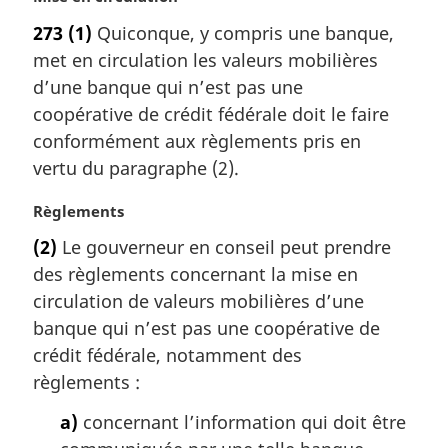
o
273
(1)
Quiconque, y compris une banque,
t
met en circulation les valeurs mobilières
e
m
d’une banque qui n’est pas une
a
coopérative de crédit fédérale doit le faire
r
conformément aux règlements pris en
g
vertu du paragraphe (2).
i
n
N
Règlements
a
o
l
(2)
Le gouverneur en conseil peut prendre
t
e
des règlements concernant la mise en
e
:
m
circulation de valeurs mobilières d’une
a
banque qui n’est pas une coopérative de
r
crédit fédérale, notamment des
g
règlements :
i
n
a)
concernant l’information qui doit être
a