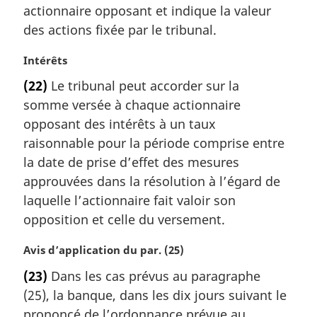
l
m
actionnaire opposant et indique la valeur
e
a
des actions fixée par le tribunal.
:
r
g
N
Intérêts
i
o
(22)
Le tribunal peut accorder sur la
n
t
a
somme versée à chaque actionnaire
e
l
m
opposant des intérêts à un taux
e
a
raisonnable pour la période comprise entre
:
r
la date de prise d’effet des mesures
g
approuvées dans la résolution à l’égard de
i
laquelle l’actionnaire fait valoir son
n
a
opposition et celle du versement.
l
e
N
Avis d’application du par. (25)
:
o
(23)
Dans les cas prévus au paragraphe
t
(25), la banque, dans les dix jours suivant le
e
m
prononcé de l’ordonnance prévue au