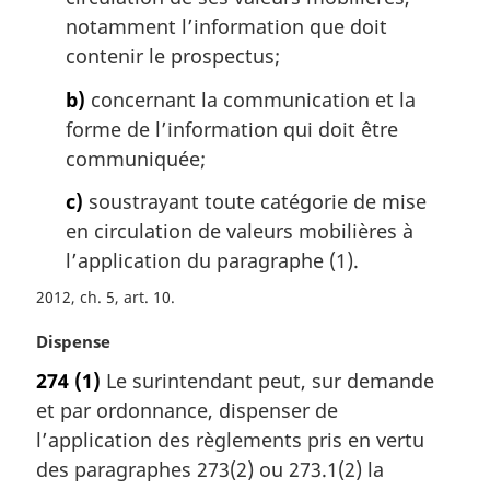
:
notamment l’information que doit
contenir le prospectus;
b)
concernant la communication et la
forme de l’information qui doit être
communiquée;
c)
soustrayant toute catégorie de mise
en circulation de valeurs mobilières à
l’application du paragraphe (1).
2012, ch. 5, art. 10
N
Dispense
o
274
(1)
Le surintendant peut, sur demande
t
et par ordonnance, dispenser de
e
m
l’application des règlements pris en vertu
a
des paragraphes 273(2) ou 273.1(2) la
r