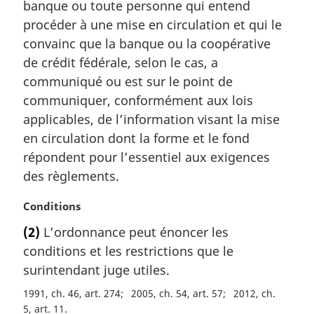
banque ou toute personne qui entend
g
procéder à une mise en circulation et qui le
i
convainc que la banque ou la coopérative
n
a
de crédit fédérale, selon le cas, a
l
communiqué ou est sur le point de
e
communiquer, conformément aux lois
:
applicables, de l’information visant la mise
en circulation dont la forme et le fond
répondent pour l’essentiel aux exigences
des règlements.
N
Conditions
o
(2)
L’ordonnance peut énoncer les
t
conditions et les restrictions que le
e
m
surintendant juge utiles.
a
1991, ch. 46, art. 274
2005, ch. 54, art. 57
2012, ch.
r
5, art. 11
g