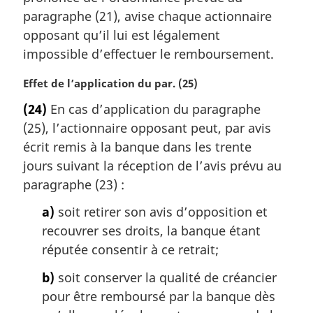
a
paragraphe (21), avise chaque actionnaire
r
opposant qu’il lui est légalement
g
impossible d’effectuer le remboursement.
i
n
N
Effet de l’application du par. (25)
a
o
l
(24)
En cas d’application du paragraphe
t
e
(25), l’actionnaire opposant peut, par avis
e
:
m
écrit remis à la banque dans les trente
a
jours suivant la réception de l’avis prévu au
r
paragraphe (23) :
g
i
a)
soit retirer son avis d’opposition et
n
recouvrer ses droits, la banque étant
a
réputée consentir à ce retrait;
l
e
b)
soit conserver la qualité de créancier
:
pour être remboursé par la banque dès