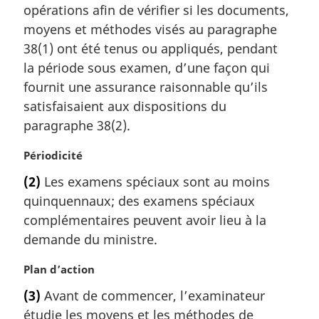
m
opérations afin de vérifier si les documents,
a
moyens et méthodes visés au paragraphe
r
38(1) ont été tenus ou appliqués, pendant
g
la période sous examen, d’une façon qui
i
fournit une assurance raisonnable qu’ils
n
a
satisfaisaient aux dispositions du
l
paragraphe 38(2).
e
:
N
Périodicité
o
(2)
Les examens spéciaux sont au moins
t
quinquennaux; des examens spéciaux
e
m
complémentaires peuvent avoir lieu à la
a
demande du ministre.
r
g
N
Plan d’action
i
o
(3)
Avant de commencer, l’examinateur
n
t
a
étudie les moyens et les méthodes de
e