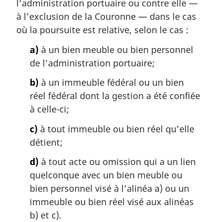
m
l’administration portuaire ou contre elle —
a
à l’exclusion de la Couronne — dans le cas
r
où la poursuite est relative, selon le cas :
g
i
a)
à un bien meuble ou bien personnel
n
de l’administration portuaire;
a
l
b)
à un immeuble fédéral ou un bien
e
réel fédéral dont la gestion a été confiée
:
à celle-ci;
c)
à tout immeuble ou bien réel qu’elle
détient;
d)
à tout acte ou omission qui a un lien
quelconque avec un bien meuble ou
bien personnel visé à l’alinéa a) ou un
immeuble ou bien réel visé aux alinéas
b) et c).