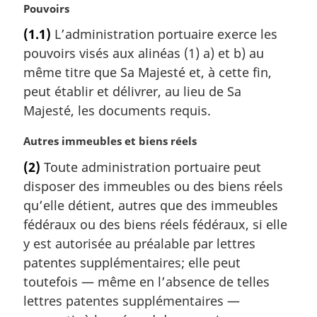
N
Pouvoirs
o
(1.1)
L’administration portuaire exerce les
t
pouvoirs visés aux alinéas (1) a) et b) au
e
m
même titre que Sa Majesté et, à cette fin,
a
peut établir et délivrer, au lieu de Sa
r
Majesté, les documents requis.
g
i
N
Autres immeubles et biens réels
n
o
a
(2)
Toute administration portuaire peut
t
l
disposer des immeubles ou des biens réels
e
e
m
qu’elle détient, autres que des immeubles
:
a
fédéraux ou des biens réels fédéraux, si elle
r
y est autorisée au préalable par lettres
g
patentes supplémentaires; elle peut
i
toutefois — même en l’absence de telles
n
a
lettres patentes supplémentaires —
l