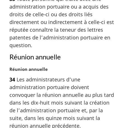
t
administration portuaire ou a acquis des
e
m
droits de celle-ci ou des droits liés
a
directement ou indirectement à celle-ci est
r
réputée connaître la teneur des lettres
g
patentes de l’administration portuaire en
i
question.
n
a
Réunion annuelle
l
e
N
Réunion annuelle
:
o
34
Les administrateurs d’une
t
administration portuaire doivent
e
m
convoquer la réunion annuelle au plus tard
a
dans les dix-huit mois suivant la création
r
de l’administration portuaire et, par la
g
suite, dans les quinze mois suivant la
i
réunion annuelle précédente.
n