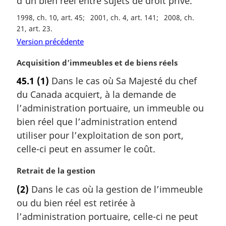
d’un bien réel entre sujets de droit privé.
n
a
1998, ch. 10, art. 45
2001, ch. 4, art. 141
2008, ch.
l
21, art. 23
e
Version précédente
:
N
Acquisition d’immeubles et de biens réels
o
45.1
(1)
Dans le cas où Sa Majesté du chef
t
du Canada acquiert, à la demande de
e
m
l’administration portuaire, un immeuble ou
a
bien réel que l’administration entend
r
utiliser pour l’exploitation de son port,
g
celle-ci peut en assumer le coût.
i
n
N
Retrait de la gestion
a
o
l
(2)
Dans le cas où la gestion de l’immeuble
t
e
ou du bien réel est retirée à
e
:
m
l’administration portuaire, celle-ci ne peut