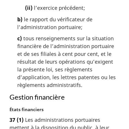
(ii)
l’exercice précédent;
b)
le rapport du vérificateur de
l’administration portuaire;
c)
tous renseignements sur la situation
financière de l’administration portuaire
et de ses filiales à cent pour cent, et le
résultat de leurs opérations qu’exigent
la présente loi, ses règlements
d’application, les lettres patentes ou les
règlements administratifs.
Gestion financière
N
États financiers
o
37
(1)
Les administrations portuaires
t
mettent à la disposition du public, à leur
e