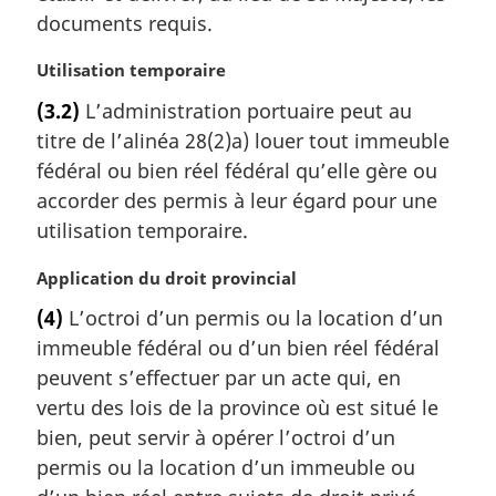
r
documents requis.
g
i
N
Utilisation temporaire
n
o
a
(3.2)
L’administration portuaire peut au
t
l
titre de l’alinéa 28(2)a) louer tout immeuble
e
e
m
fédéral ou bien réel fédéral qu’elle gère ou
:
a
accorder des permis à leur égard pour une
r
utilisation temporaire.
g
i
N
Application du droit provincial
n
o
a
(4)
L’octroi d’un permis ou la location d’un
t
l
immeuble fédéral ou d’un bien réel fédéral
e
e
m
peuvent s’effectuer par un acte qui, en
:
a
vertu des lois de la province où est situé le
r
bien, peut servir à opérer l’octroi d’un
g
permis ou la location d’un immeuble ou
i