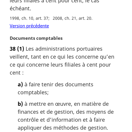
leurs filiales à cent pour cent, le cas
n
a
échéant.
l
1998, ch. 10, art. 37
2008, ch. 21, art. 20
e
Version précédente
:
N
Documents comptables
o
38
(1)
Les administrations portuaires
t
veillent, tant en ce qui les concerne qu’en
e
m
ce qui concerne leurs filiales à cent pour
a
cent :
r
g
a)
à faire tenir des documents
i
comptables;
n
a
b)
à mettre en œuvre, en matière de
l
finances et de gestion, des moyens de
e
contrôle et d’information et à faire
:
appliquer des méthodes de gestion.