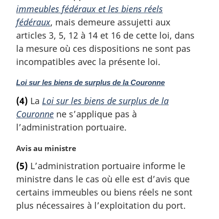
r
immeubles fédéraux et les biens réels
g
fédéraux
, mais demeure assujetti aux
i
articles 3, 5, 12 à 14 et 16 de cette loi, dans
n
a
la mesure où ces dispositions ne sont pas
l
incompatibles avec la présente loi.
e
:
N
Loi sur les biens de surplus de la Couronne
o
(4)
La
Loi sur les biens de surplus de la
t
Couronne
ne s’applique pas à
e
m
l’administration portuaire.
a
r
N
Avis au ministre
g
o
(5)
L’administration portuaire informe le
i
t
ministre dans le cas où elle est d’avis que
n
e
a
m
certains immeubles ou biens réels ne sont
l
a
plus nécessaires à l’exploitation du port.
e
r