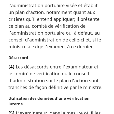
l
m
l’administration portuaire visée et établit
e
a
un plan d’action, notamment quant aux
:
r
critères qu’il entend appliquer; il présente
g
ce plan au comité de vérification de
i
l’administration portuaire ou, à défaut, au
n
a
conseil d’administration de celle-ci et, si le
l
ministre a exigé l’examen, à ce dernier.
e
:
N
Désaccord
o
(4)
Les désaccords entre l’examinateur et
t
le comité de vérification ou le conseil
e
m
d’administration sur le plan d’action sont
a
tranchés de façon définitive par le ministre.
r
g
N
Utilisation des données d’une vérification
i
o
interne
n
t
(5)
L’examinateur, dans la mesure où il les
a