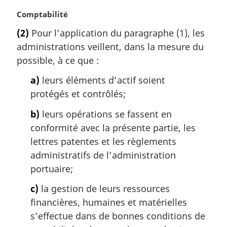
N
Comptabilité
o
(2)
Pour l’application du paragraphe (1), les
t
administrations veillent, dans la mesure du
e
m
possible, à ce que :
a
a)
leurs éléments d’actif soient
r
g
protégés et contrôlés;
i
b)
leurs opérations se fassent en
n
a
conformité avec la présente partie, les
l
lettres patentes et les règlements
e
administratifs de l’administration
:
portuaire;
c)
la gestion de leurs ressources
financières, humaines et matérielles
s’effectue dans de bonnes conditions de