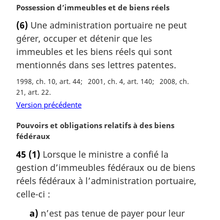
:
g
N
Possession d’immeubles et de biens réels
i
o
(6)
Une administration portuaire ne peut
n
t
a
gérer, occuper et détenir que les
e
l
m
immeubles et les biens réels qui sont
e
a
mentionnés dans ses lettres patentes.
:
r
1998, ch. 10, art. 44
2001, ch. 4, art. 140
2008, ch.
g
21, art. 22
i
n
Version précédente
a
N
Pouvoirs et obligations relatifs à des biens
l
o
fédéraux
e
t
:
45
(1)
Lorsque le ministre a confié la
e
gestion d’immeubles fédéraux ou de biens
m
a
réels fédéraux à l’administration portuaire,
r
celle-ci :
g
i
a)
n’est pas tenue de payer pour leur