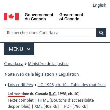
Language
English
Passer
Passer
Passer
au
à
à
selection
contenu
«
la
principal
À
version
propos
HTML
Recherche
R
Rec
de
simplifiée
d
ce
C
Menu
site
MENU
PRINCIPAL
You
Canada.ca
Ministère de la Justice
are
Site Web de la législation
Législation
here:
Lois codifiées
L.C.
1998, ch. 10 - Table des matières
Loi maritime du Canada (
L.C.
1998, ch. 10)
Texte complet :
HTML
Texte
(Boutons d’accessibilité
disponibles) |
XML
Texte
[402 KB]
complet
|
PDF
Texte
[790 KB]