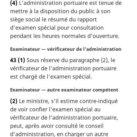
a
(4)
L’administration portuaire est tenue de
t
l
mettre à la disposition du public à son
e
e
m
siège social le résumé du rapport
:
a
d’examen spécial pour consultation
r
pendant les heures normales d’ouverture.
g
i
N
Examinateur — vérificateur de l’administration
n
o
a
43
(1)
Sous réserve du paragraphe (2), le
t
l
vérificateur de l’administration portuaire
e
e
m
est chargé de l’examen spécial.
:
a
r
N
Examinateur — autre examinateur compétent
g
o
(2)
Le ministre, s’il estime contre-indiqué
i
t
de voir confier l’examen spécial au
n
e
a
m
vérificateur de l’administration portuaire,
l
a
peut, après avoir consulté le conseil
e
r
d’administration, en charger un autre
:
g