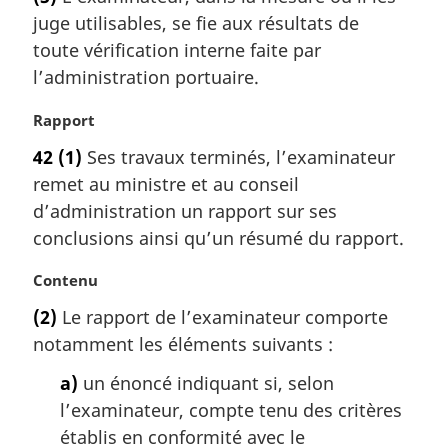
e
l
juge utilisables, se fie aux résultats de
m
e
a
toute vérification interne faite par
:
r
l’administration portuaire.
g
i
N
Rapport
n
o
42
(1)
Ses travaux terminés, l’examinateur
a
t
l
remet au ministre et au conseil
e
e
m
d’administration un rapport sur ses
:
a
conclusions ainsi qu’un résumé du rapport.
r
g
N
Contenu
i
o
(2)
Le rapport de l’examinateur comporte
n
t
a
notamment les éléments suivants :
e
l
m
a)
un énoncé indiquant si, selon
e
a
:
l’examinateur, compte tenu des critères
r
g
établis en conformité avec le