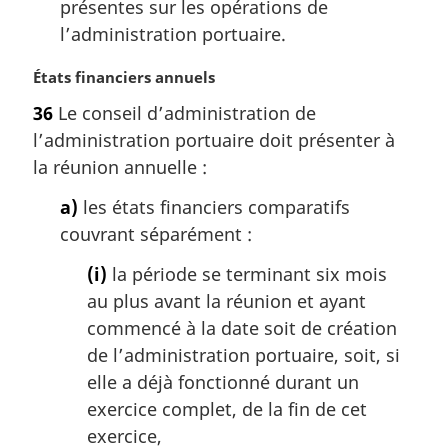
présentes sur les opérations de
l’administration portuaire.
N
États financiers annuels
o
36
Le conseil d’administration de
t
l’administration portuaire doit présenter à
e
m
la réunion annuelle :
a
a)
les états financiers comparatifs
r
g
couvrant séparément :
i
(i)
la période se terminant six mois
n
a
au plus avant la réunion et ayant
l
commencé à la date soit de création
e
de l’administration portuaire, soit, si
:
elle a déjà fonctionné durant un
exercice complet, de la fin de cet
exercice,