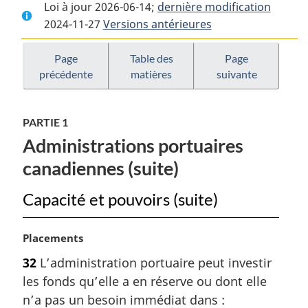
Loi à jour 2026-06-14;
complet
:
dernière modification
complet
2024-11-27
Versions antérieures
:
Loi
:
Loi
maritime
Loi
maritime
du
maritime
Page
Table des
Page
précédente
matières
suivante
du
Canada
du
Canada
Canada
PARTIE 1
Administrations portuaires
canadiennes (suite)
Capacité et pouvoirs (suite)
N
Placements
o
32
L’administration portuaire peut investir
t
les fonds qu’elle a en réserve ou dont elle
e
m
n’a pas un besoin immédiat dans :