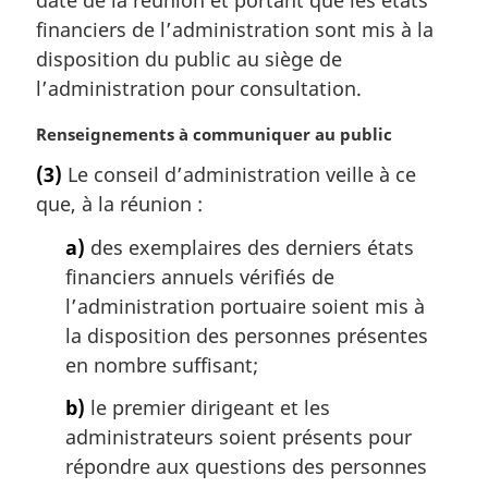
i
financiers de l’administration sont mis à la
n
a
disposition du public au siège de
l
l’administration pour consultation.
e
:
N
Renseignements à communiquer au public
o
(3)
Le conseil d’administration veille à ce
t
que, à la réunion :
e
m
a)
des exemplaires des derniers états
a
financiers annuels vérifiés de
r
g
l’administration portuaire soient mis à
i
la disposition des personnes présentes
n
en nombre suffisant;
a
l
b)
le premier dirigeant et les
e
administrateurs soient présents pour
:
répondre aux questions des personnes