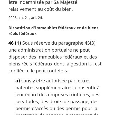
a
être indemnisée par Sa Majesté
r
relativement au coût du bien.
g
i
2008, ch. 21, art. 24
n
N
Disposition d’immeubles fédéraux et de biens
a
o
réels fédéraux
l
t
e
46
(1)
Sous réserve du paragraphe 45(3),
e
:
une administration portuaire ne peut
m
a
disposer des immeubles fédéraux et des
r
biens réels fédéraux dont la gestion lui est
g
confiée; elle peut toutefois :
i
n
a)
sans y être autorisée par lettres
a
patentes supplémentaires, consentir à
l
leur égard des emprises routières, des
e
servitudes, des droits de passage, des
:
permis d’accès ou des permis pour la