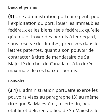
N
Baux et permis
o
(3)
Une administration portuaire peut, pour
t
l’exploitation du port, louer les immeubles
e
m
fédéraux et les biens réels fédéraux qu’elle
a
gère ou octroyer des permis à leur égard,
r
sous réserve des limites, précisées dans les
g
lettres patentes, quant à son pouvoir de
i
contracter à titre de mandataire de Sa
n
a
Majesté du chef du Canada et à la durée
l
maximale de ces baux et permis.
e
:
N
Pouvoirs
o
(3.1)
L’administration portuaire exerce les
t
pouvoirs visés au paragraphe (3) au même
e
m
titre que Sa Majesté et, à cette fin, peut
a
établir et délivrer, au lieu de Sa Majesté, les