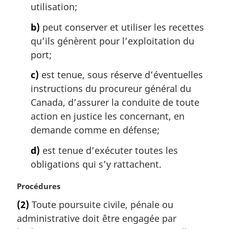
n
utilisation;
a
l
b)
peut conserver et utiliser les recettes
e
qu’ils génèrent pour l’exploitation du
:
port;
c)
est tenue, sous réserve d’éventuelles
instructions du procureur général du
Canada, d’assurer la conduite de toute
action en justice les concernant, en
demande comme en défense;
d)
est tenue d’exécuter toutes les
obligations qui s’y rattachent.
N
Procédures
o
(2)
Toute poursuite civile, pénale ou
t
administrative doit être engagée par
e