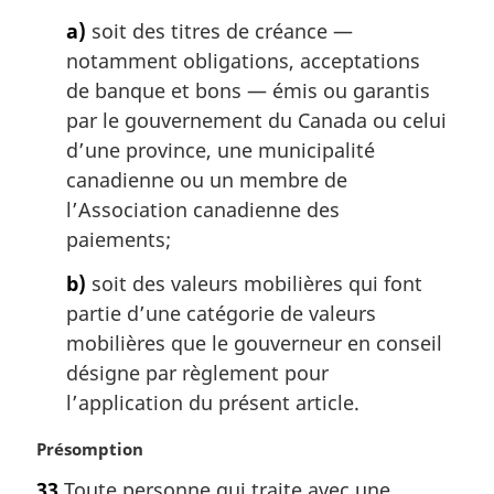
a
a)
soit des titres de créance —
r
g
notamment obligations, acceptations
i
de banque et bons — émis ou garantis
n
par le gouvernement du Canada ou celui
a
d’une province, une municipalité
l
canadienne ou un membre de
e
:
l’Association canadienne des
paiements;
b)
soit des valeurs mobilières qui font
partie d’une catégorie de valeurs
mobilières que le gouverneur en conseil
désigne par règlement pour
l’application du présent article.
N
Présomption
o
33
Toute personne qui traite avec une