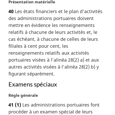
N
Présentation matérielle
o
40
Les états financiers et le plan d’activités
t
des administrations portuaires doivent
e
m
mettre en évidence les renseignements
a
relatifs à chacune de leurs activités et, le
r
cas échéant, à chacune de celles de leurs
g
filiales à cent pour cent, les
i
renseignements relatifs aux activités
n
a
portuaires visées à l’alinéa 28(2) a) et aux
l
autres activités visées à l’alinéa 28(2) b) y
e
figurant séparément.
:
Examens spéciaux
N
Règle générale
o
41
(1)
Les administrations portuaires font
t
procéder à un examen spécial de leurs
e