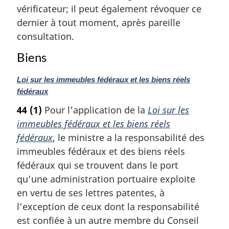
vérificateur; il peut également révoquer ce
i
dernier à tout moment, après pareille
n
a
consultation.
l
Biens
e
:
N
Loi sur les immeubles fédéraux et les biens réels
o
fédéraux
t
44
(1)
Pour l’application de la
Loi sur les
e
immeubles fédéraux et les biens réels
m
a
fédéraux
, le ministre a la responsabilité des
r
immeubles fédéraux et des biens réels
g
fédéraux qui se trouvent dans le port
i
qu’une administration portuaire exploite
n
a
en vertu de ses lettres patentes, à
l
l’exception de ceux dont la responsabilité
e
est confiée à un autre membre du Conseil
: