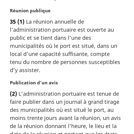
a
N
Réunion publique
l
o
e
35
(1)
La réunion annuelle de
t
:
l’administration portuaire est ouverte au
e
m
public et se tient dans l’une des
a
municipalités où le port est situé, dans un
r
local d’une capacité suffisante, compte
g
tenu du nombre de personnes susceptibles
i
d’y assister.
n
a
N
Publication d’un avis
l
o
e
(2)
L’administration portuaire est tenue de
t
:
faire publier dans un journal à grand tirage
e
m
des municipalités où est situé le port, au
a
moins trente jours avant la réunion, un avis
r
de la réunion donnant l’heure, le lieu et la
g
date de la réunion et portant que les états