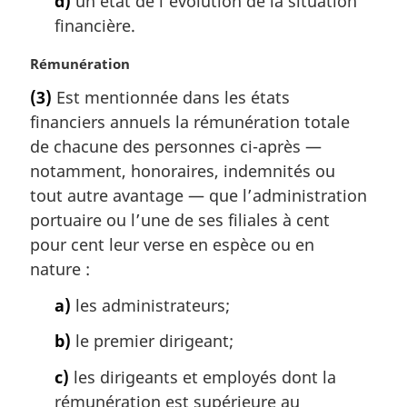
d)
un état de l’évolution de la situation
e
financière.
:
N
Rémunération
o
(3)
Est mentionnée dans les états
t
financiers annuels la rémunération totale
e
m
de chacune des personnes ci-après —
a
notamment, honoraires, indemnités ou
r
tout autre avantage — que l’administration
g
portuaire ou l’une de ses filiales à cent
i
pour cent leur verse en espèce ou en
n
a
nature :
l
a)
les administrateurs;
e
:
b)
le premier dirigeant;
c)
les dirigeants et employés dont la
rémunération est supérieure au