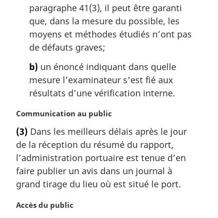
i
paragraphe 41(3), il peut être garanti
n
que, dans la mesure du possible, les
a
moyens et méthodes étudiés n’ont pas
l
de défauts graves;
e
:
b)
un énoncé indiquant dans quelle
mesure l’examinateur s’est fié aux
résultats d’une vérification interne.
N
Communication au public
o
(3)
Dans les meilleurs délais après le jour
t
de la réception du résumé du rapport,
e
m
l’administration portuaire est tenue d’en
a
faire publier un avis dans un journal à
r
grand tirage du lieu où est situé le port.
g
i
N
Accès du public
n
o