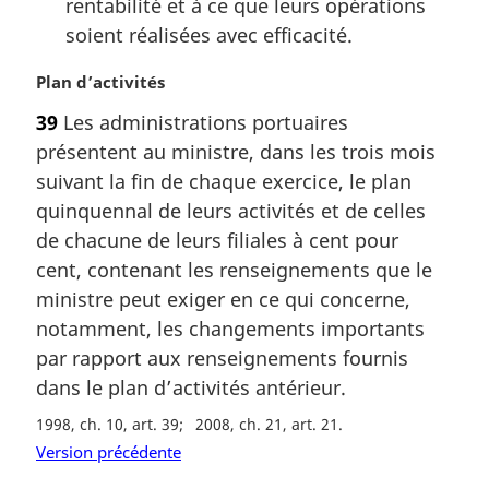
rentabilité et à ce que leurs opérations
soient réalisées avec efficacité.
N
Plan d’activités
o
39
Les administrations portuaires
t
présentent au ministre, dans les trois mois
e
m
suivant la fin de chaque exercice, le plan
a
quinquennal de leurs activités et de celles
r
de chacune de leurs filiales à cent pour
g
cent, contenant les renseignements que le
i
ministre peut exiger en ce qui concerne,
n
a
notamment, les changements importants
l
par rapport aux renseignements fournis
e
dans le plan d’activités antérieur.
:
1998, ch. 10, art. 39
2008, ch. 21, art. 21
Version précédente