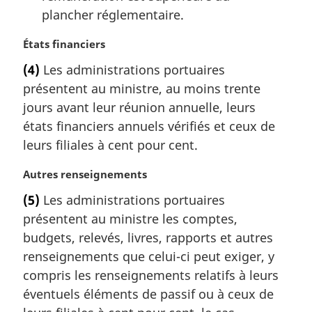
plancher réglementaire.
N
États financiers
o
(4)
Les administrations portuaires
t
présentent au ministre, au moins trente
e
m
jours avant leur réunion annuelle, leurs
a
états financiers annuels vérifiés et ceux de
r
leurs filiales à cent pour cent.
g
i
N
Autres renseignements
n
o
a
(5)
Les administrations portuaires
t
l
présentent au ministre les comptes,
e
e
m
budgets, relevés, livres, rapports et autres
:
a
renseignements que celui-ci peut exiger, y
r
compris les renseignements relatifs à leurs
g
éventuels éléments de passif ou à ceux de
i