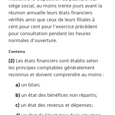
m
siège social, au moins trente jours avant la
a
réunion annuelle leurs états financiers
r
vérifiés ainsi que ceux de leurs filiales à
g
cent pour cent pour l’exercice précédent
i
pour consultation pendant les heures
n
a
normales d’ouverture.
l
e
N
Contenu
:
o
(2)
Les états financiers sont établis selon
t
les principes comptables généralement
e
m
reconnus et doivent comprendre au moins :
a
a)
un bilan;
r
g
b)
un état des bénéfices non répartis;
i
n
c)
un état des revenus et dépenses;
a
l