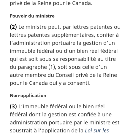
privé de la Reine pour le Canada.
N
Pouvoir du ministre
o
(2)
Le ministre peut, par lettres patentes ou
t
lettres patentes supplémentaires, confier à
e
m
l’administration portuaire la gestion d’un
a
immeuble fédéral ou d’un bien réel fédéral
r
qui est soit sous sa responsabilité au titre
g
du paragraphe (1), soit sous celle d’un
i
autre membre du Conseil privé de la Reine
n
a
pour le Canada qui y a consenti.
l
e
N
Non-application
:
o
(3)
L’immeuble fédéral ou le bien réel
t
fédéral dont la gestion est confiée à une
e
m
administration portuaire par le ministre est
a
soustrait à l’application de la
Loi sur les