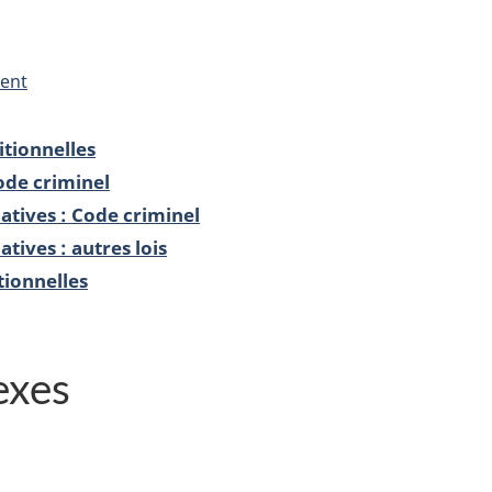
ment
itionnelles
ode criminel
atives : Code criminel
tives : autres lois
tionnelles
exes