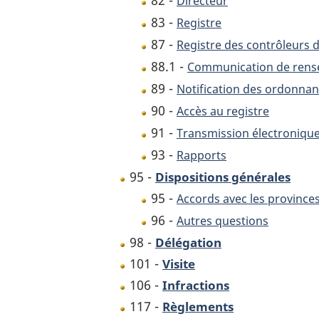
82 -
Directeur
83 -
Registre
87 -
Registre des contrôleurs 
88.1 -
Communication de rens
89 -
Notification des ordonnan
90 -
Accès au registre
91 -
Transmission électroniqu
93 -
Rapports
95 -
Dispositions générales
95 -
Accords avec les province
96 -
Autres questions
98 -
Délégation
101 -
Visite
106 -
Infractions
117 -
Règlements