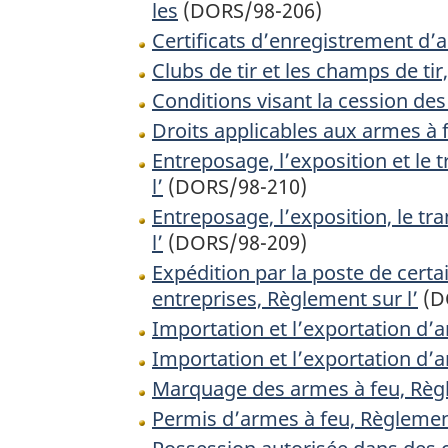
les
(DORS/98-206)
Certificats d’enregistrement d’
Clubs de tir et les champs de ti
Conditions visant la cession de
Droits applicables aux armes à 
Entreposage, l’exposition et le
l’
(DORS/98-210)
Entreposage, l’exposition, le t
l’
(DORS/98-209)
Expédition par la poste de certa
entreprises, Règlement sur l’
(D
Importation et l’exportation d’a
Importation et l’exportation d’a
Marquage des armes à feu, Règl
Permis d’armes à feu, Règlemen