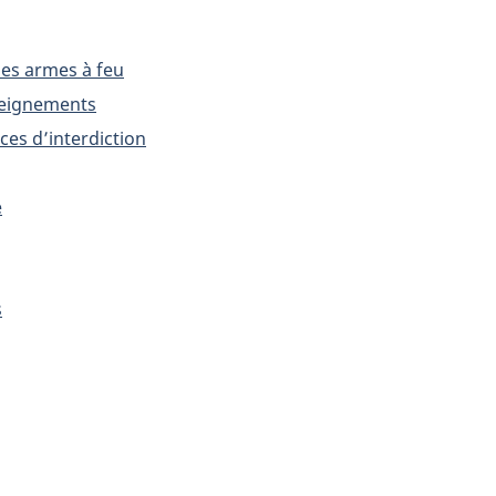
des armes à feu
eignements
ces d’interdiction
e
s