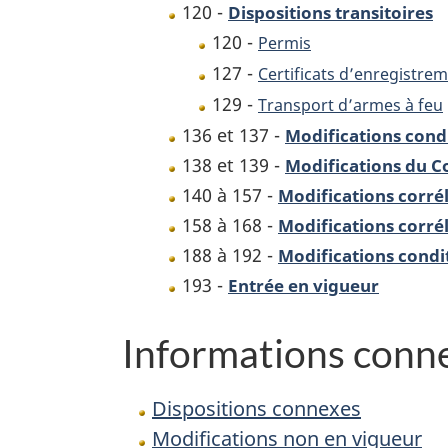
120 -
Dispositions transitoires
120 -
Permis
127 -
Certificats d’enregistre
129 -
Transport d’armes à feu
136 et 137 -
Modifications cond
138 et 139 -
Modifications du C
140 à 157 -
Modifications corrél
158 à 168 -
Modifications corréla
188 à 192 -
Modifications condi
193 -
Entrée en vigueur
Informations conn
Dispositions connexes
Modifications non en vigueur