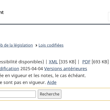
Passer
Passer
Passer
au
à
à
Recherche
contenu
«
la
principal
À
version
propos
HTML
de
simplifiée
ce
b de la législation
Lois codifiées
site
sibilité disponibles) |
XML
Texte
[335 KB]
|
PDF
Texte
[693 KB]
ification
2025-04-04
Versions antérieures
complet
complet
ée en vigueur et les notes, le cas échéant.
:
:
e sont pas en vigueur.
Aide
Loi
Loi
sur
sur
les
les
armes
armes
à
à