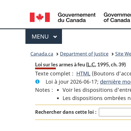
Language
selection
Menu
MENU
PRINCIPAL
You
Canada.ca
Department of Justice
Site We
are
Loi sur les armes à feu (
L.C.
1995, ch. 39)
Texte complet :
HTML
Texte
(Boutons d’acces
here:
Loi à jour 2026-06-17;
complet
dernière mod
Notes :
Voir les dispositions d'entr
:
Les dispositions ombrées n
Loi
sur
Rechercher dans cette loi :
les
armes
à