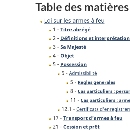
Table des matières
feu
Loi sur les armes à feu
1 -
Titre abrégé
2 -
Définitions et interprétation
3 -
Sa Majesté
4 -
Objet
5 -
Possession
5 -
Admissibilité
5 -
Règles générales
8 -
Cas particuliers : perso
11 -
Cas particuliers : arm
12.1 -
Certificats d’enregistre
17 -
Transport d’armes à feu
21 -
Cession et prêt