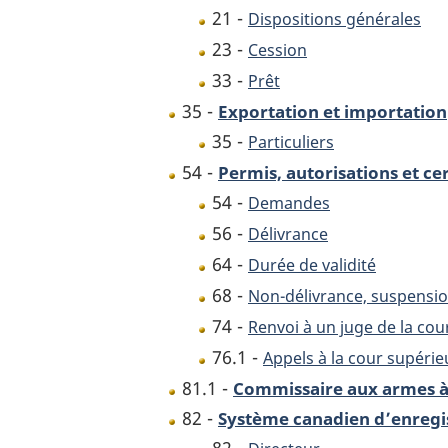
21 -
Dispositions générales
23 -
Cession
33 -
Prêt
35 -
Exportation et importation
35 -
Particuliers
54 -
Permis, autorisations et ce
54 -
Demandes
56 -
Délivrance
64 -
Durée de validité
68 -
Non-délivrance, suspensio
74 -
Renvoi à un juge de la cou
76.1 -
Appels à la cour supérie
81.1 -
Commissaire aux armes à
82 -
Système canadien d’enregi