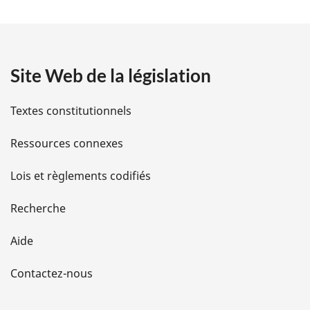
t
a
Site Web de la législation
i
l
Textes constitutionnels
s
Ressources connexes
d
Lois et règlements codifiés
e
Recherche
l
Aide
a
Contactez-nous
p