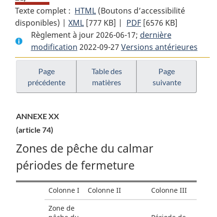
Texte complet :
HTML
Texte
(Boutons d’accessibilité
disponibles) |
XML
Texte
[777 KB]
complet
|
PDF
Texte
[6576 KB]
Règlement à jour 2026-06-17;
complet
:
dernière
complet
modification
2022-09-27
:
Règlement
Versions antérieures
:
Règlement
de
Règlement
de
pêche
de
Page
Table des
Page
précédente
matières
suivante
pêche
de
pêche
de
l’Atlantique
de
l’Atlantique
de
l’Atlantique
ANNEXE XX
de
1985
de
(article 74)
1985
1985
Zones de pêche du calmar
périodes de fermeture
Colonne I
Colonne II
Colonne III
Zone de