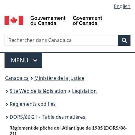
Language
English
Passer
Passer
Passer
au
à
à
selection
contenu
«
la
principal
À
version
propos
HTML
Recherche
R
Rec
de
simplifiée
d
ce
C
Menu
site
MENU
PRINCIPAL
You
Canada.ca
Ministère de la Justice
are
Site Web de la législation
Législation
here:
Règlements codifiés
DORS
/86-21 - Table des matières
Règlement de pêche de l’Atlantique de 1985 (
DORS
/86-
21)