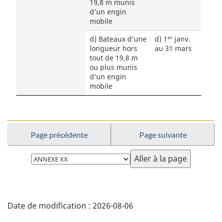
19,8 m munis
d’un engin
mobile
er
d) Bateaux d’une
d) 1
janv.
longueur hors
au 31 mars
tout de 19,8 m
ou plus munis
d’un engin
mobile
Page précédente
Page suivante
Choisissez
la
page
D
Date de modification :
2026-08-06
é