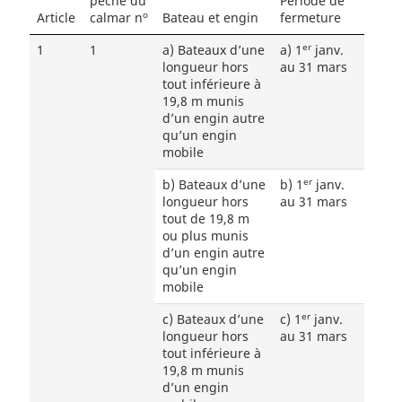
pêche du
Période de
o
Article
calmar n
Bateau et engin
fermeture
er
1
1
a) Bateaux d’une
a) 1
janv.
longueur hors
au 31 mars
tout inférieure à
19,8 m munis
d’un engin autre
qu’un engin
mobile
er
b) Bateaux d’une
b) 1
janv.
longueur hors
au 31 mars
tout de 19,8 m
ou plus munis
d’un engin autre
qu’un engin
mobile
er
c) Bateaux d’une
c) 1
janv.
longueur hors
au 31 mars
tout inférieure à
19,8 m munis
d’un engin