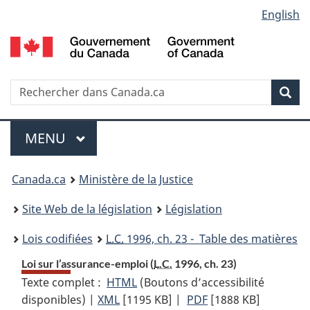
Language
English
Passer
Passer
Passer
au
à
à
selection
contenu
«
la
principal
À
version
propos
HTML
Recherche
R
Rec
de
simplifiée
d
ce
C
Menu
site
MENU
PRINCIPAL
You
Canada.ca
Ministère de la Justice
are
Site Web de la législation
Législation
here:
Lois codifiées
L.C.
1996, ch. 23 - Table des matières
Loi sur l’assurance-emploi (
L.C.
1996, ch. 23)
Texte complet :
HTML
Texte
(Boutons d’accessibilité
disponibles) |
XML
Texte
[1195 KB]
complet
|
PDF
Texte
[1888 KB]