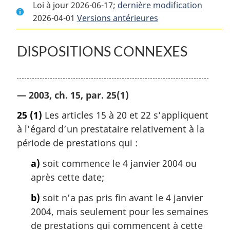
Loi à jour 2026-06-17;
complet
:
dernière modification
complet
2026-04-01
Versions antérieures
:
Loi
:
Loi
sur
Loi
sur
l’assurance-
sur
DISPOSITIONS CONNEXES
l’assurance-
emploi
l’assurance-
emploi
emploi
— 2003, ch. 15, par. 25(1)
25
(1)
Les articles 15 à 20 et 22 s’appliquent
à l’égard d’un prestataire relativement à la
période de prestations qui :
a)
soit commence le 4 janvier 2004 ou
après cette date;
b)
soit n’a pas pris fin avant le 4 janvier
2004, mais seulement pour les semaines
de prestations qui commencent à cette