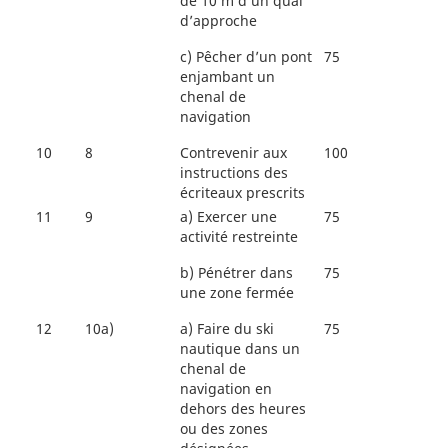
de 10 m d’un quai
d’approche
c)
Pêcher d’un pont
75
enjambant un
chenal de
navigation
10
8
Contrevenir aux
100
instructions des
écriteaux prescrits
11
9
a)
Exercer une
75
activité restreinte
b)
Pénétrer dans
75
une zone fermée
12
10a)
a)
Faire du ski
75
nautique dans un
chenal de
navigation en
dehors des heures
ou des zones