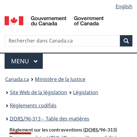
Language
English
Passer
Passer
Passer
au
à
à
selection
contenu
«
la
principal
À
version
propos
HTML
Recherche
R
Rec
de
simplifiée
d
ce
C
Menu
site
MENU
PRINCIPAL
You
Canada.ca
Ministère de la Justice
are
Site Web de la législation
Législation
here:
Règlements codifiés
DORS
/96-313 - Table des matières
Règlement sur les contraventions (
DORS
/96-313)