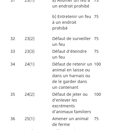
31
23(1)
a)
Allumer un feu à
75
un endroit prohibé
b)
Entretenir un feu
75
à un endroit
prohibé
32
23(2)
Défaut de surveiller
75
un feu
33
23(3)
Défaut d’éteindre
75
un feu
34
24(1)
Défaut de retenir un
100
animal en laisse ou
dans un harnais ou
de le garder dans
un contenant
35
24(2)
Défaut de jeter ou
100
d’enlever les
excréments
d’animaux familiers
36
25(1)
Amener un animal
75
de ferme