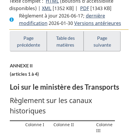
Texte complet :
HTML
Texte
(Boutons d’accessibilité
disponibles) |
XML
Texte
[1352 KB]
complet
|
PDF
Texte
[1343 KB]
Règlement à jour 2026-06-17;
complet
:
dernière
complet
modification
2026-01-30
:
Règlement
Versions antérieures
:
Règlement
sur
Règlement
sur
les
sur
Page
Table des
Page
précédente
matières
suivante
les
contraventions
les
contraventions
contraventions
ANNEXE II
(articles 1 à 4)
Loi sur le ministère des Transports
Règlement sur les canaux
historiques
Colonne I
Colonne II
Colonne
III