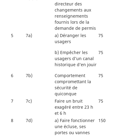
directeur des
changements aux
renseignements
fournis lors de la
demande de permis
5
7a)
a)
Déranger les
75
usagers
b)
Empêcher les
75
usagers d’un canal
historique d’en jouir
6
7b)
Comportement
75
compromettant la
sécurité de
quiconque
7
7c)
Faire un bruit
75
exagéré entre 23 h
et 6 h
8
7d)
a)
Faire fonctionner
150
une écluse, ses
portes ou vannes