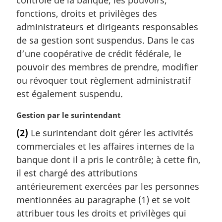
e
m
fonctions, droits et privilèges des
a
administrateurs et dirigeants responsables
r
de sa gestion sont suspendus. Dans le cas
g
d’une coopérative de crédit fédérale, le
i
pouvoir des membres de prendre, modifier
n
a
ou révoquer tout règlement administratif
l
est également suspendu.
e
:
N
Gestion par le surintendant
o
(2)
Le surintendant doit gérer les activités
t
commerciales et les affaires internes de la
e
m
banque dont il a pris le contrôle; à cette fin,
a
il est chargé des attributions
r
antérieurement exercées par les personnes
g
mentionnées au paragraphe (1) et se voit
i
attribuer tous les droits et privilèges qui
n