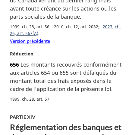
du Canada venant au dernier rang mais
i
avant toute créance sur les actions ou les
n
a
parts sociales de la banque.
l
1999, ch. 28, art. 56
2010, ch. 12, art. 2082
2023, ch.
e
26, art. 567(A)
:
Version précédente
N
Réduction
o
656
Les montants recouvrés conformément
t
aux articles 654 ou 655 sont défalqués du
e
m
montant total des frais exposés dans le
a
cadre de l’application de la présente loi.
r
1999, ch. 28, art. 57
g
i
n
PARTIE XIV
a
Réglementation des banques et
l
e