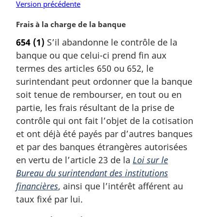
Version précédente
N
Frais à la charge de la banque
o
654
(1)
S’il abandonne le contrôle de la
t
banque ou que celui-ci prend fin aux
e
m
termes des articles 650 ou 652, le
a
surintendant peut ordonner que la banque
r
soit tenue de rembourser, en tout ou en
g
partie, les frais résultant de la prise de
i
contrôle qui ont fait l’objet de la cotisation
n
a
et ont déjà été payés par d’autres banques
l
et par des banques étrangères autorisées
e
en vertu de l’article 23 de la
Loi sur le
:
Bureau du surintendant des institutions
financières
, ainsi que l’intérêt afférent au
taux fixé par lui.