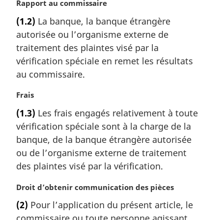
N
Rapport au commissaire
o
(1.2)
La banque, la banque étrangère
t
autorisée ou l’organisme externe de
e
m
traitement des plaintes visé par la
a
vérification spéciale en remet les résultats
r
au commissaire.
g
i
N
Frais
n
o
a
(1.3)
Les frais engagés relativement à toute
t
l
vérification spéciale sont à la charge de la
e
e
m
banque, de la banque étrangère autorisée
:
a
ou de l’organisme externe de traitement
r
des plaintes visé par la vérification.
g
i
N
Droit d’obtenir communication des pièces
n
o
a
(2)
Pour l’application du présent article, le
t
l
commissaire ou toute personne agissant
e