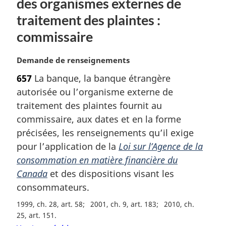
des organismes externes de
:
traitement des plaintes :
commissaire
N
Demande de renseignements
o
657
La banque, la banque étrangère
t
autorisée ou l’organisme externe de
e
m
traitement des plaintes fournit au
a
commissaire, aux dates et en la forme
r
précisées, les renseignements qu’il exige
g
pour l’application de la
Loi sur l’Agence de la
i
consommation en matière financière du
n
a
Canada
et des dispositions visant les
l
consommateurs.
e
:
1999, ch. 28, art. 58
2001, ch. 9, art. 183
2010, ch.
25, art. 151