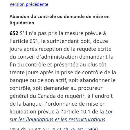
Version précédente
N
Abandon du contrôle ou demande de mise en
o
liquidation
t
652
S’il n’a pas pris la mesure prévue à
e
l’article 651, le surintendant doit, douze
m
a
jours après réception de la requête écrite
r
du conseil d’administration demandant la
g
fin du contrôle et présentée au plus tôt
i
trente jours après la prise de contrôle de la
n
banque ou de son actif, soit abandonner le
a
l
contrôle, soit demander au procureur
e
général du Canada de requérir, à l’endroit
:
de la banque, l’ordonnance de mise en
liquidation prévue à l’article 10.1 de la
Loi
sur les liquidations et les restructurations
.
1999, ch. 28, art. 53
2023, ch. 26, art. 564(A)