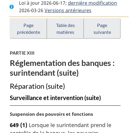
Loi à jour 2026-06-17;
complet
:
dernière modification
complet
2026-03-26
Versions antérieures
:
Loi
:
Loi
sur
Loi
sur
les
sur
Page
Table des
Page
précédente
matières
suivante
les
banques
les
banques
banques
PARTIE XIII
Réglementation des banques :
surintendant (suite)
Réparation (suite)
Surveillance et intervention (suite)
N
Suspension des pouvoirs et fonctions
o
649
(1)
Lorsque le surintendant prend le
t
contrôle de la banque, les pouvoirs,