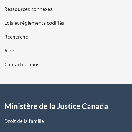
s
Ressources connexes
d
Lois et règlements codifiés
e
Recherche
l
Aide
a
Contactez-nous
p
a
g
Ministère de la Justice Canada
e
Droit de la famille