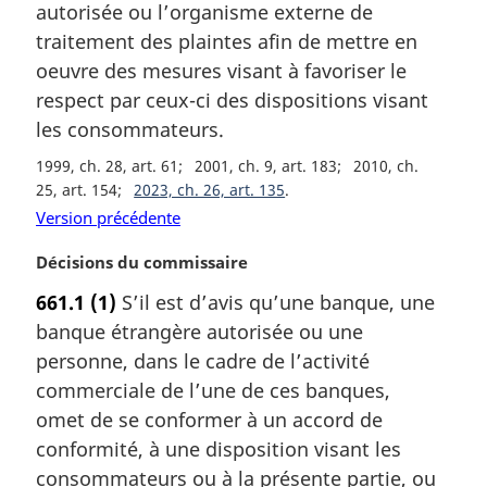
a
autorisée ou l’organisme externe de
r
traitement des plaintes afin de mettre en
g
oeuvre des mesures visant à favoriser le
i
respect par ceux-ci des dispositions visant
n
a
les consommateurs.
l
1999, ch. 28, art. 61
2001, ch. 9, art. 183
2010, ch.
e
25, art. 154
2023, ch. 26, art. 135
:
Version précédente
N
Décisions du commissaire
o
661.1
(1)
S’il est d’avis qu’une banque, une
t
banque étrangère autorisée ou une
e
m
personne, dans le cadre de l’activité
a
commerciale de l’une de ces banques,
r
omet de se conformer à un accord de
g
conformité, à une disposition visant les
i
consommateurs ou à la présente partie, ou
n