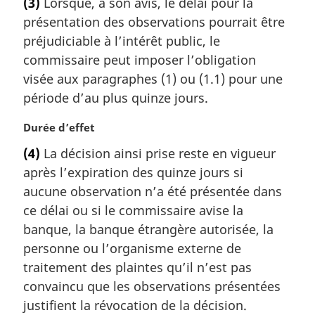
(3)
Lorsque, à son avis, le délai pour la
t
présentation des observations pourrait être
e
m
préjudiciable à l’intérêt public, le
a
commissaire peut imposer l’obligation
r
visée aux paragraphes (1) ou (1.1) pour une
g
période d’au plus quinze jours.
i
n
N
Durée d’effet
a
o
l
(4)
La décision ainsi prise reste en vigueur
t
e
après l’expiration des quinze jours si
e
:
m
aucune observation n’a été présentée dans
a
ce délai ou si le commissaire avise la
r
banque, la banque étrangère autorisée, la
g
personne ou l’organisme externe de
i
traitement des plaintes qu’il n’est pas
n
a
convaincu que les observations présentées
l
justifient la révocation de la décision.
e