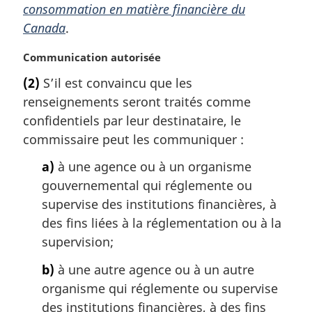
consommation en matière financière du
Canada
.
N
Communication autorisée
o
(2)
S’il est convaincu que les
t
renseignements seront traités comme
e
m
confidentiels par leur destinataire, le
a
commissaire peut les communiquer :
r
g
a)
à une agence ou à un organisme
i
gouvernemental qui réglemente ou
n
supervise des institutions financières, à
a
des fins liées à la réglementation ou à la
l
supervision;
e
:
b)
à une autre agence ou à un autre
organisme qui réglemente ou supervise
des institutions financières, à des fins