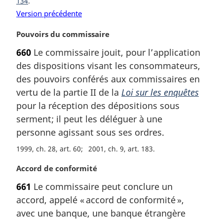
134
Version précédente
N
Pouvoirs du commissaire
o
660
Le commissaire jouit, pour l’application
t
des dispositions visant les consommateurs,
e
m
des pouvoirs conférés aux commissaires en
a
vertu de la partie II de la
Loi sur les enquêtes
r
pour la réception des dépositions sous
g
serment; il peut les déléguer à une
i
personne agissant sous ses ordres.
n
a
1999, ch. 28, art. 60
2001, ch. 9, art. 183
l
e
N
Accord de conformité
:
o
661
Le commissaire peut conclure un
t
accord, appelé « accord de conformité »,
e
m
avec une banque, une banque étrangère