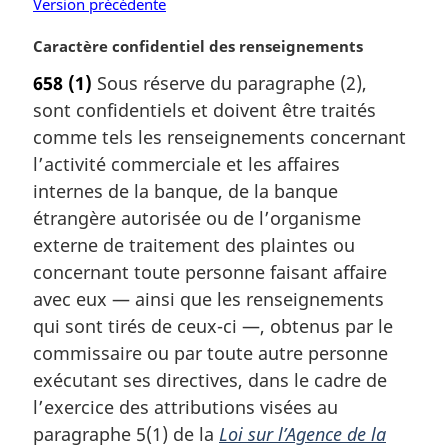
Version précédente
N
Caractère confidentiel des renseignements
o
658
(1)
Sous réserve du paragraphe (2),
t
sont confidentiels et doivent être traités
e
m
comme tels les renseignements concernant
a
l’activité commerciale et les affaires
r
internes de la banque, de la banque
g
étrangère autorisée ou de l’organisme
i
externe de traitement des plaintes ou
n
a
concernant toute personne faisant affaire
l
avec eux — ainsi que les renseignements
e
qui sont tirés de ceux-ci —, obtenus par le
:
commissaire ou par toute autre personne
exécutant ses directives, dans le cadre de
l’exercice des attributions visées au
paragraphe 5(1) de la
Loi sur l’Agence de la