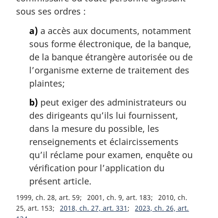
e
m
sous ses ordres :
:
a
a)
a accès aux documents, notamment
r
g
sous forme électronique, de la banque,
i
de la banque étrangère autorisée ou de
n
l’organisme externe de traitement des
a
plaintes;
l
e
b)
peut exiger des administrateurs ou
:
des dirigeants qu’ils lui fournissent,
dans la mesure du possible, les
renseignements et éclaircissements
qu’il réclame pour examen, enquête ou
vérification pour l’application du
présent article.
1999, ch. 28, art. 59
2001, ch. 9, art. 183
2010, ch.
25, art. 153
2018, ch. 27, art. 331
2023, ch. 26, art.