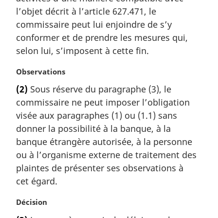
e
l’objet décrit à l’article 627.471, le
:
commissaire peut lui enjoindre de s’y
conformer et de prendre les mesures qui,
selon lui, s’imposent à cette fin.
N
Observations
o
(2)
Sous réserve du paragraphe (3), le
t
commissaire ne peut imposer l’obligation
e
m
visée aux paragraphes (1) ou (1.1) sans
a
donner la possibilité à la banque, à la
r
banque étrangère autorisée, à la personne
g
ou à l’organisme externe de traitement des
i
plaintes de présenter ses observations à
n
a
cet égard.
l
e
N
Décision
:
o