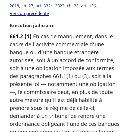
:
2018, ch. 27, art. 332
2023, ch. 26, art. 136
Version précédente
N
Exécution judiciaire
o
661.2
(1)
En cas de manquement, dans le
t
cadre de l’activité commerciale d’une
e
m
banque ou d’une banque étrangère
a
autorisée, soit à un accord de conformité,
r
soit à une obligation imposée aux termes
g
des paragraphes 661.1(1) ou (3), soit à la
i
présente loi — notamment une obligation
n
a
—, le commissaire peut, en plus de toute
l
autre mesure qu’il est déjà habilité à
e
prendre sous le régime de celle-ci,
:
demander à un tribunal de rendre une
ordonnance obligeant l’une de ces banques
ou une personne en faute à mettre fin ou à