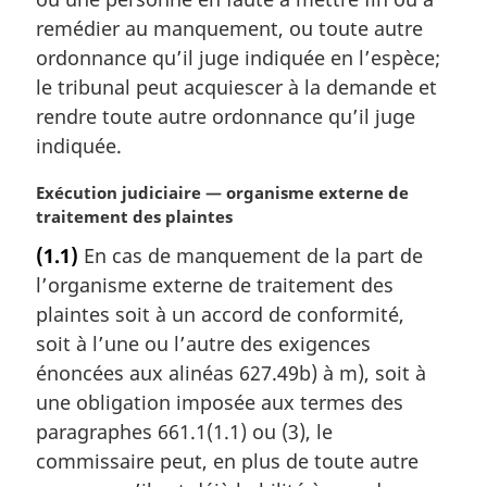
remédier au manquement, ou toute autre
ordonnance qu’il juge indiquée en l’espèce;
le tribunal peut acquiescer à la demande et
rendre toute autre ordonnance qu’il juge
indiquée.
N
Exécution judiciaire — organisme externe de
o
traitement des plaintes
t
(1.1)
En cas de manquement de la part de
e
l’organisme externe de traitement des
m
a
plaintes soit à un accord de conformité,
r
soit à l’une ou l’autre des exigences
g
énoncées aux alinéas 627.49b) à m), soit à
i
une obligation imposée aux termes des
n
paragraphes 661.1(1.1) ou (3), le
a
l
commissaire peut, en plus de toute autre
e