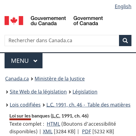
Language
English
Passer
Passer
Passer
au
à
à
selection
contenu
«
la
principal
À
version
propos
HTML
Recherche
R
Rec
de
simplifiée
d
ce
C
Menu
site
MENU
PRINCIPAL
You
Canada.ca
Ministère de la Justice
are
Site Web de la législation
Législation
here:
Lois codifiées
L.C.
1991, ch. 46 - Table des matières
Loi sur les banques (
L.C.
1991, ch. 46)
Texte complet :
HTML
Texte
(Boutons d’accessibilité
disponibles) |
XML
Texte
[3284 KB]
complet
|
PDF
Texte
[5232 KB]