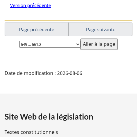
n
Version précédente
a
l
e
Page précédente
Page suivante
:
Choisissez
la
page
D
Date de modification :
2026-08-06
é
t
a
Site Web de la législation
i
l
Textes constitutionnels