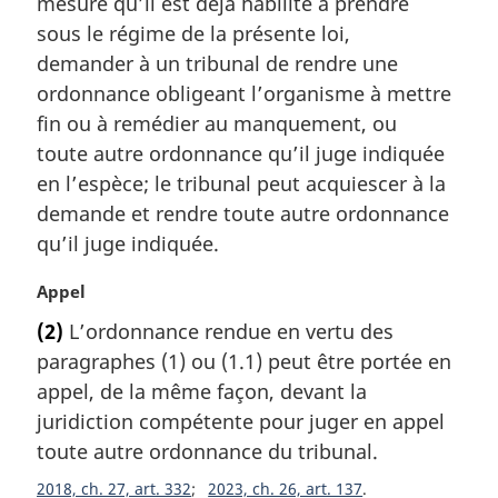
mesure qu’il est déjà habilité à prendre
:
sous le régime de la présente loi,
demander à un tribunal de rendre une
ordonnance obligeant l’organisme à mettre
fin ou à remédier au manquement, ou
toute autre ordonnance qu’il juge indiquée
en l’espèce; le tribunal peut acquiescer à la
demande et rendre toute autre ordonnance
qu’il juge indiquée.
N
Appel
o
(2)
L’ordonnance rendue en vertu des
t
paragraphes (1) ou (1.1) peut être portée en
e
m
appel, de la même façon, devant la
a
juridiction compétente pour juger en appel
r
toute autre ordonnance du tribunal.
g
i
2018, ch. 27, art. 332
2023, ch. 26, art. 137