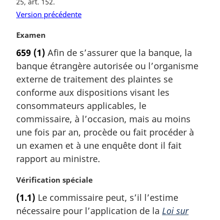
25, art. 152
Version précédente
N
Examen
o
659
(1)
Afin de s’assurer que la banque, la
t
banque étrangère autorisée ou l’organisme
e
m
externe de traitement des plaintes se
a
conforme aux dispositions visant les
r
consommateurs applicables, le
g
commissaire, à l’occasion, mais au moins
i
une fois par an, procède ou fait procéder à
n
a
un examen et à une enquête dont il fait
l
rapport au ministre.
e
:
N
Vérification spéciale
o
(1.1)
Le commissaire peut, s’il l’estime
t
nécessaire pour l’application de la
Loi sur
e