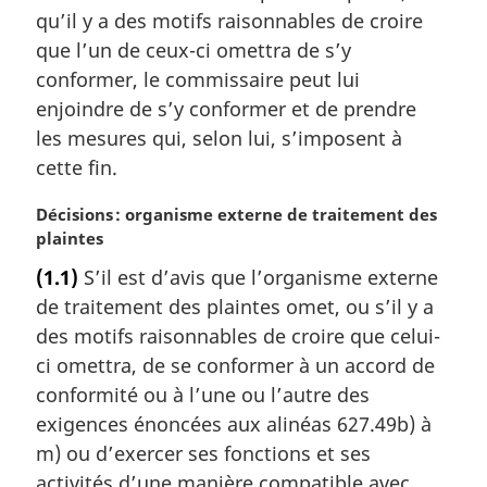
a
qu’il y a des motifs raisonnables de croire
l
que l’un de ceux-ci omettra de s’y
e
conformer, le commissaire peut lui
:
enjoindre de s’y conformer et de prendre
les mesures qui, selon lui, s’imposent à
cette fin.
N
Décisions : organisme externe de traitement des
o
plaintes
t
(1.1)
S’il est d’avis que l’organisme externe
e
de traitement des plaintes omet, ou s’il y a
m
a
des motifs raisonnables de croire que celui-
r
ci omettra, de se conformer à un accord de
g
conformité ou à l’une ou l’autre des
i
exigences énoncées aux alinéas 627.49b) à
n
m) ou d’exercer ses fonctions et ses
a
l
activités d’une manière compatible avec