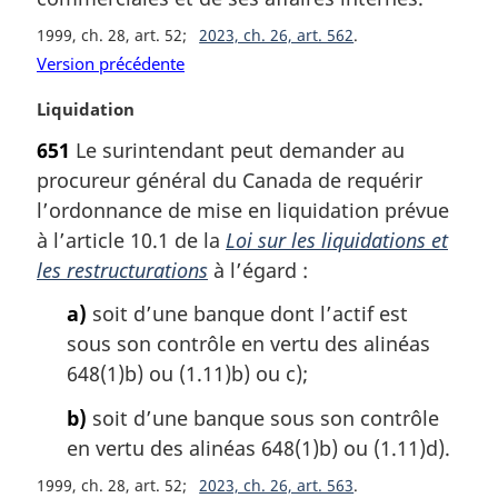
1999, ch. 28, art. 52
2023, ch. 26, art. 562
Version précédente
N
Liquidation
o
651
Le surintendant peut demander au
t
procureur général du Canada de requérir
e
m
l’ordonnance de mise en liquidation prévue
a
à l’article 10.1 de la
Loi sur les liquidations et
r
les restructurations
à l’égard :
g
i
a)
soit d’une banque dont l’actif est
n
sous son contrôle en vertu des alinéas
a
648(1)b) ou (1.11)b) ou c);
l
e
b)
soit d’une banque sous son contrôle
:
en vertu des alinéas 648(1)b) ou (1.11)d).
1999, ch. 28, art. 52
2023, ch. 26, art. 563