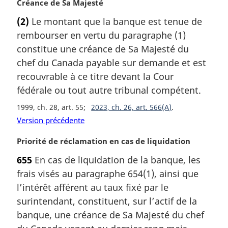
N
Créance de Sa Majesté
o
(2)
Le montant que la banque est tenue de
t
rembourser en vertu du paragraphe (1)
e
m
constitue une créance de Sa Majesté du
a
chef du Canada payable sur demande et est
r
recouvrable à ce titre devant la Cour
g
fédérale ou tout autre tribunal compétent.
i
n
1999, ch. 28, art. 55
2023, ch. 26, art. 566(A)
a
Version précédente
l
e
N
Priorité de réclamation en cas de liquidation
:
o
655
En cas de liquidation de la banque, les
t
frais visés au paragraphe 654(1), ainsi que
e
m
l’intérêt afférent au taux fixé par le
a
surintendant, constituent, sur l’actif de la
r
banque, une créance de Sa Majesté du chef
g