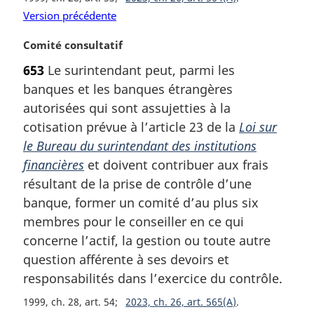
Version précédente
N
Comité consultatif
o
653
Le surintendant peut, parmi les
t
banques et les banques étrangères
e
m
autorisées qui sont assujetties à la
a
cotisation prévue à l’article 23 de la
Loi sur
r
le Bureau du surintendant des institutions
g
financières
et doivent contribuer aux frais
i
résultant de la prise de contrôle d’une
n
a
banque, former un comité d’au plus six
l
membres pour le conseiller en ce qui
e
concerne l’actif, la gestion ou toute autre
:
question afférente à ses devoirs et
responsabilités dans l’exercice du contrôle.
1999, ch. 28, art. 54
2023, ch. 26, art. 565(A)