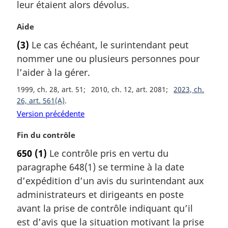
a
leur étaient alors dévolus.
l
e
N
Aide
:
o
(3)
Le cas échéant, le surintendant peut
t
nommer une ou plusieurs personnes pour
e
m
l’aider à la gérer.
a
1999, ch. 28, art. 51
2010, ch. 12, art. 2081
2023, ch.
r
26, art. 561(A)
g
Version précédente
i
n
N
Fin du contrôle
a
o
l
650
(1)
Le contrôle pris en vertu du
t
e
paragraphe 648(1) se termine à la date
e
:
m
d’expédition d’un avis du surintendant aux
a
administrateurs et dirigeants en poste
r
avant la prise de contrôle indiquant qu’il
g
est d’avis que la situation motivant la prise
i