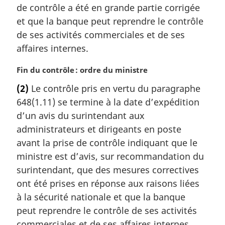
de contrôle a été en grande partie corrigée
n
a
et que la banque peut reprendre le contrôle
l
de ses activités commerciales et de ses
e
affaires internes.
:
N
Fin du contrôle : ordre du ministre
o
(2)
Le contrôle pris en vertu du paragraphe
t
648(1.11) se termine à la date d’expédition
e
m
d’un avis du surintendant aux
a
administrateurs et dirigeants en poste
r
avant la prise de contrôle indiquant que le
g
ministre est d’avis, sur recommandation du
i
surintendant, que des mesures correctives
n
a
ont été prises en réponse aux raisons liées
l
à la sécurité nationale et que la banque
e
peut reprendre le contrôle de ses activités
:
commerciales et de ses affaires internes.