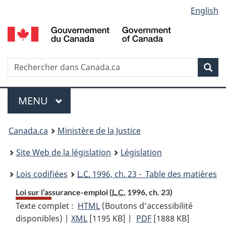
Language
English
Passer
Passer
Passer
au
à
à
selection
contenu
«
la
principal
À
version
propos
HTML
Recherche
R
Rec
de
simplifiée
d
ce
C
Menu
site
MENU
PRINCIPAL
You
Canada.ca
Ministère de la Justice
are
Site Web de la législation
Législation
here:
Lois codifiées
L.C.
1996, ch. 23 - Table des matières
Loi sur l’assurance-emploi (
L.C.
1996, ch. 23)
Texte complet :
HTML
Texte
(Boutons d’accessibilité
disponibles) |
XML
Texte
[1195 KB]
complet
|
PDF
Texte
[1888 KB]