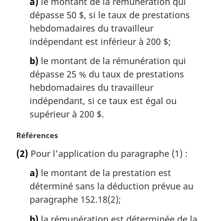
a)
le montant de la rémunération qui
dépasse 50 $, si le taux de prestations
hebdomadaires du travailleur
indépendant est inférieur à 200 $;
b)
le montant de la rémunération qui
dépasse 25 % du taux de prestations
hebdomadaires du travailleur
indépendant, si ce taux est égal ou
supérieur à 200 $.
N
Références
o
(2)
Pour l’application du paragraphe (1) :
t
e
a)
le montant de la prestation est
m
déterminé sans la déduction prévue au
a
paragraphe 152.18(2);
r
g
b)
la rémunération est déterminée de la