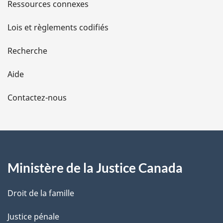
s
Ressources connexes
d
Lois et règlements codifiés
e
Recherche
l
Aide
a
Contactez-nous
p
a
g
Ministère de la Justice Canada
e
Droit de la famille
Justice pénale