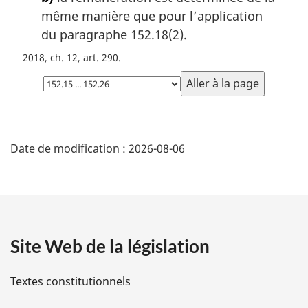
i
même manière que pour l’application
n
a
du paragraphe 152.18(2).
l
2018, ch. 12, art. 290
e
:
Choisissez
la
page
D
Date de modification :
2026-08-06
é
t
a
Site Web de la législation
i
l
Textes constitutionnels