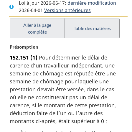
Loi à jour 2026-06-17;
complet
:
dernière modification
complet
2026-04-01
Versions antérieures
:
Loi
:
Loi
sur
Loi
sur
l’assurance-
sur
Aller à la page
Table des matières
complète
l’assurance-
emploi
l’assurance-
emploi
emploi
N
Présomption
o
152.151
(1)
Pour déterminer le délai de
t
carence d’un travailleur indépendant, une
e
m
semaine de chômage est réputée être une
a
semaine de chômage pour laquelle une
r
prestation devrait être versée, dans le cas
g
où elle ne constituerait pas un délai de
i
carence, si le montant de cette prestation,
n
a
déduction faite de l’un ou l’autre des
l
montants ci-après, était supérieur à 0 :
e
: