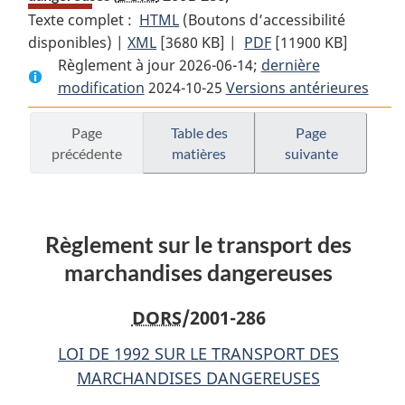
Texte complet :
HTML
Texte
(Boutons d’accessibilité
disponibles) |
XML
Texte
[3680 KB]
complet
|
PDF
Texte
[11900 KB]
Règlement à jour 2026-06-14;
complet
:
dernière
complet
modification
2024-10-25
:
Règlement
Versions antérieures
:
Règlement
sur
Règlement
sur
le
sur
Page
Table des
Page
précédente
matières
suivante
le
transport
le
transport
des
transport
des
marchandises
des
marchandises
dangereuses
marchandises
Règlement sur le transport des
dangereuses
dangereuses
marchandises dangereuses
DORS
/2001-286
LOI DE 1992 SUR LE TRANSPORT DES
MARCHANDISES DANGEREUSES