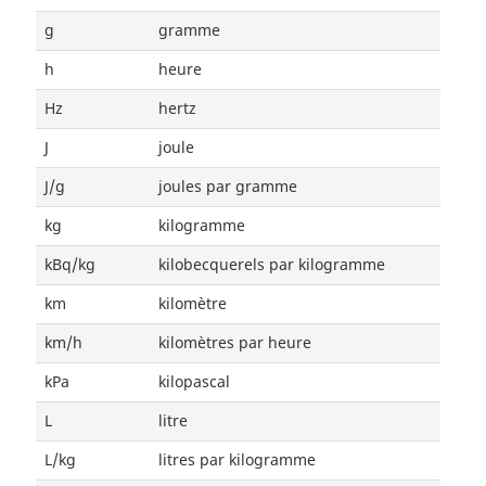
g
gramme
h
heure
Hz
hertz
J
joule
J/g
joules par gramme
kg
kilogramme
kBq/kg
kilobecquerels par kilogramme
km
kilomètre
km/h
kilomètres par heure
kPa
kilopascal
L
litre
L/kg
litres par kilogramme