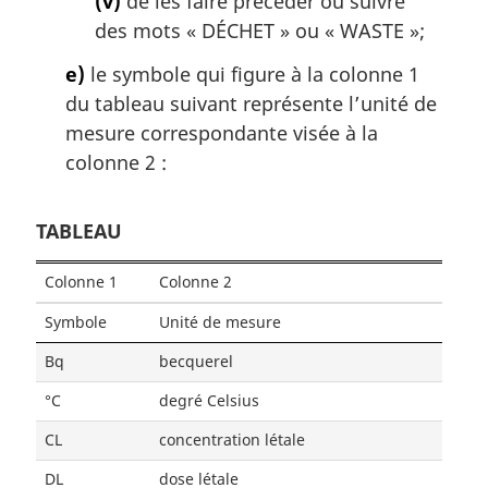
(v)
de les faire précéder ou suivre
des mots « DÉCHET » ou «
WASTE
»;
e)
le symbole qui figure à la colonne 1
du tableau suivant représente l’unité de
mesure correspondante visée à la
colonne 2 :
TABLEAU
Colonne 1
Colonne 2
Symbole
Unité de mesure
Bq
becquerel
°C
degré Celsius
CL
concentration létale
DL
dose létale