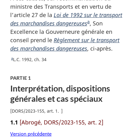
d
ministre des Transports et en vertu de
e
l’article 27 de la
Loi de 1992 sur le transport
p
a
des marchandises dangereuses
N
, Son
a
Excellence la Gouverneure générale en
o
g
conseil prend le
Règlement sur le transport
t
e
des marchandises dangereuses
e
, ci-après.
d
a
R
L.C. 1992, ch. 34
e
e
b
t
PARTIE 1
o
a
Interprétation, dispositions
u
s
r
générales et cas spéciaux
d
à
e
l
[
DORS/2023-155, art. 1
]
a
p
r
1.1
[Abrogé, DORS/2023-155, art. 2]
a
é
g
Version précédente
f