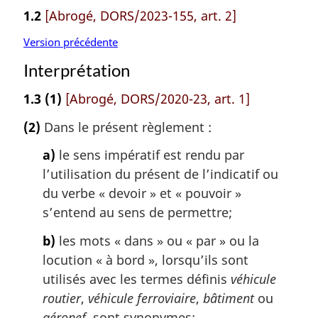
e
é
1.2
[Abrogé, DORS/2023-155, art. 2]
r
e
Version précédente
n
Interprétation
c
e
1.3
(1)
[Abrogé, DORS/2020-23, art. 1]
d
e
(2)
Dans le présent règlement :
l
a
a)
le sens impératif est rendu par
n
l’utilisation du présent de l’indicatif ou
o
du verbe « devoir » et « pouvoir »
t
e
s’entend au sens de permettre;
d
b)
les mots « dans » ou « par » ou la
e
b
locution « à bord », lorsqu’ils sont
a
utilisés avec les termes définis
véhicule
s
routier
,
véhicule ferroviaire
,
bâtiment
ou
d
aéronef
, sont synonymes;
e