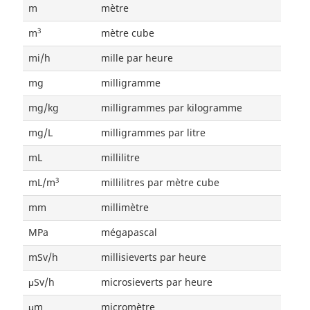
m
mètre
3
m
mètre cube
mi/h
mille par heure
mg
milligramme
mg/kg
milligrammes par kilogramme
mg/L
milligrammes par litre
mL
millilitre
3
mL/m
millilitres par mètre cube
mm
millimètre
MPa
mégapascal
mSv/h
millisieverts par heure
μSv/h
microsieverts par heure
μm
micromètre