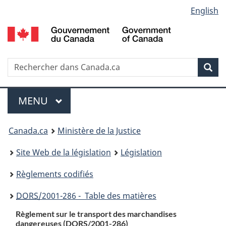
Language
English
Passer
Passer
Passer
au
à
à
selection
contenu
«
la
principal
À
version
propos
HTML
Recherche
R
Rec
de
simplifiée
d
ce
C
Menu
site
MENU
PRINCIPAL
You
Canada.ca
Ministère de la Justice
are
Site Web de la législation
Législation
here:
Règlements codifiés
DORS
/2001-286 - Table des matières
Règlement sur le transport des marchandises
dangereuses (
DORS
/2001-286)