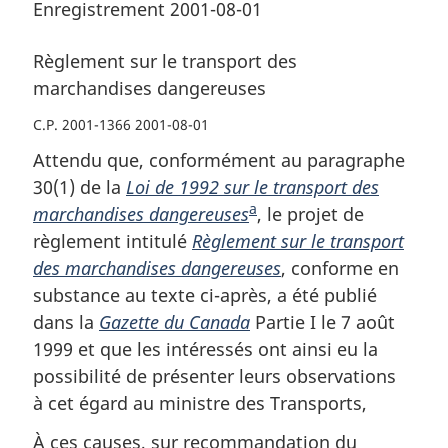
Enregistrement 2001-08-01
Règlement sur le transport des
marchandises dangereuses
C.P. 2001-1366 2001-08-01
Attendu que, conformément au paragraphe
30(1) de la
Loi de 1992 sur le transport des
a
marchandises dangereuses
N
, le projet de
règlement intitulé
Règlement sur le transport
o
des marchandises dangereuses
t
, conforme en
substance au texte ci-après, a été publié
e
dans la
Gazette du Canada
d
Partie I le 7 août
1999 et que les intéressés ont ainsi eu la
e
possibilité de présenter leurs observations
b
à cet égard au ministre des Transports,
a
s
À ces causes, sur recommandation du