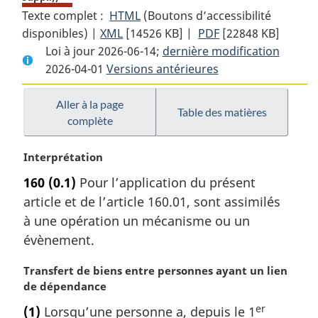
Texte complet :
HTML
Texte
(Boutons d’accessibilité
disponibles) |
XML
Texte
[14526 KB]
complet
|
PDF
Texte
[22848 KB]
Loi à jour 2026-06-14;
complet
:
dernière modification
complet
2026-04-01
Versions antérieures
:
Loi
:
Loi
de
Loi
de
l’impôt
de
Aller à la page
Table des matières
complète
l’impôt
sur
l’impôt
sur
le
sur
N
Interprétation
le
revenu
le
o
revenu
revenu
160
(0.1)
Pour l’application du présent
t
article et de l’article 160.01, sont assimilés
e
m
à une opération un mécanisme ou un
a
évènement.
r
g
N
Transfert de biens entre personnes ayant un lien
i
o
de dépendance
n
t
er
(1)
Lorsqu’une personne a, depuis le 1
a
e