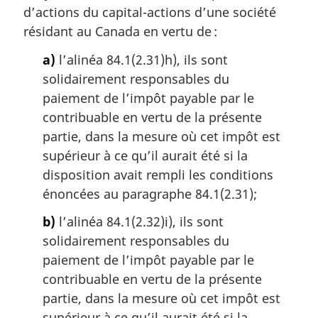
r
d’actions du capital-actions d’une société
g
résidant au Canada en vertu de :
i
n
a)
l’alinéa 84.1(2.31)h), ils sont
a
solidairement responsables du
l
paiement de l’impôt payable par le
e
contribuable en vertu de la présente
:
partie, dans la mesure où cet impôt est
supérieur à ce qu’il aurait été si la
disposition avait rempli les conditions
énoncées au paragraphe 84.1(2.31);
b)
l’alinéa 84.1(2.32)i), ils sont
solidairement responsables du
paiement de l’impôt payable par le
contribuable en vertu de la présente
partie, dans la mesure où cet impôt est
supérieur à ce qu’il aurait été si la