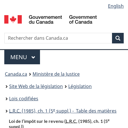
Language
English
Passer
Passer
Passer
au
à
à
selection
contenu
«
la
principal
À
version
propos
HTML
Recherche
R
Rec
de
simplifiée
d
ce
C
Menu
site
MENU
PRINCIPAL
You
Canada.ca
Ministère de la Justice
are
Site Web de la législation
Législation
here:
Lois codifiées
e
L.R.C.
(1985), ch. 1 (5
suppl.) - Table des matières
e
Loi de l’impôt sur le revenu (
L.R.C.
(1985), ch. 1 (5
suppl.))