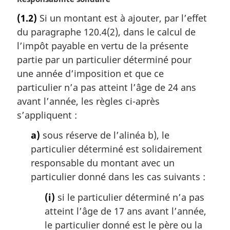
o
(1.2)
Si un montant est à ajouter, par l’effet
t
du paragraphe 120.4(2), dans le calcul de
e
m
l’impôt payable en vertu de la présente
a
partie par un particulier déterminé pour
r
une année d’imposition et que ce
g
particulier n’a pas atteint l’âge de 24 ans
i
avant l’année, les règles ci-après
n
a
s’appliquent :
l
a)
sous réserve de l’alinéa b), le
e
:
particulier déterminé est solidairement
responsable du montant avec un
particulier donné dans les cas suivants :
(i)
si le particulier déterminé n’a pas
atteint l’âge de 17 ans avant l’année,
le particulier donné est le père ou la