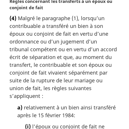
N
Règles concernant les transferts à un époux ou
o
conjoint de fait
t
(4)
Malgré le paragraphe (1), lorsqu’un
e
contribuable a transféré un bien à son
m
a
époux ou conjoint de fait en vertu d’une
r
ordonnance ou d’un jugement d’un
g
tribunal compétent ou en vertu d’un accord
i
écrit de séparation et que, au moment du
n
transfert, le contribuable et son époux ou
a
l
conjoint de fait vivaient séparément par
e
suite de la rupture de leur mariage ou
:
union de fait, les règles suivantes
s’appliquent :
a)
relativement à un bien ainsi transféré
après le 15 février 1984:
(i)
l’époux ou conjoint de fait ne