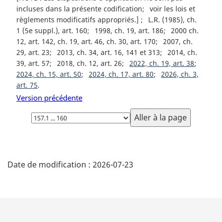
incluses dans la présente codification
voir les lois et
règlements modificatifs appropriés.]
L.R. (1985), ch.
1 (5e suppl.), art. 160
1998, ch. 19, art. 186
2000 ch.
12, art. 142, ch. 19, art. 46, ch. 30, art. 170
2007, ch.
29, art. 23
2013, ch. 34, art. 16, 141 et 313
2014, ch.
39, art. 57
2018, ch. 12, art. 26
2022, ch. 19, art. 38
2024, ch. 15, art. 50
2024, ch. 17, art. 80
2026, ch. 3,
art. 75
Version précédente
Choisissez
la
page
D
Date de modification :
2026-07-23
é
t
a