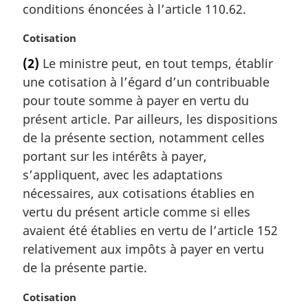
conditions énoncées à l’article 110.62.
N
Cotisation
o
(2)
Le ministre peut, en tout temps, établir
t
une cotisation à l’égard d’un contribuable
e
m
pour toute somme à payer en vertu du
a
présent article. Par ailleurs, les dispositions
r
de la présente section, notamment celles
g
portant sur les intérêts à payer,
i
s’appliquent, avec les adaptations
n
a
nécessaires, aux cotisations établies en
l
vertu du présent article comme si elles
e
avaient été établies en vertu de l’article 152
:
relativement aux impôts à payer en vertu
de la présente partie.
N
Cotisation