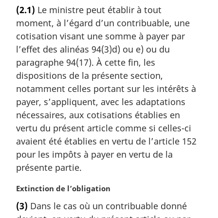
o
(2.1)
Le ministre peut établir à tout
t
moment, à l’égard d’un contribuable, une
e
m
cotisation visant une somme à payer par
a
l’effet des alinéas 94(3)d) ou e) ou du
r
paragraphe 94(17). À cette fin, les
g
dispositions de la présente section,
i
notamment celles portant sur les intérêts à
n
a
payer, s’appliquent, avec les adaptations
l
nécessaires, aux cotisations établies en
e
vertu du présent article comme si celles-ci
:
avaient été établies en vertu de l’article 152
pour les impôts à payer en vertu de la
présente partie.
N
Extinction de l’obligation
o
(3)
Dans le cas où un contribuable donné
t