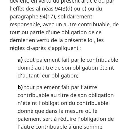
devient, en vertu du présent article ou par
e
m
l’effet des alinéas 94(3)d) ou e) ou du
a
paragraphe 94(17), solidairement
r
responsable, avec un autre contribuable, de
g
tout ou partie d’une obligation de ce
i
dernier en vertu de la présente loi, les
n
a
règles ci-après s’appliquent :
l
a)
tout paiement fait par le contribuable
e
:
donné au titre de son obligation éteint
d’autant leur obligation;
b)
tout paiement fait par l’autre
contribuable au titre de son obligation
n’éteint l’obligation du contribuable
donné que dans la mesure où le
paiement sert à réduire l’obligation de
l’autre contribuable à une somme