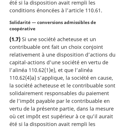
été si la disposition avait rempli les
conditions énoncées à l’article 110.61.
N
Solidarité — conversions admissibles de
o
coopérative
t
(1.7)
Si une société acheteuse et un
e
contribuable ont fait un choix conjoint
m
a
relativement à une disposition d’actions du
r
capital-actions d’une société en vertu de
g
l’alinéa 110.62(1)e), et que l’alinéa
i
110.62(4)a) s’applique, la société en cause,
n
la société acheteuse et le contribuable sont
a
l
solidairement responsables du paiement
e
de l’impôt payable par le contribuable en
:
vertu de la présente partie, dans la mesure
où cet impôt est supérieur à ce qu’il aurait
été si la disposition avait rempli les