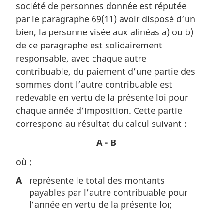
société de personnes donnée est réputée
e
m
par le paragraphe 69(11) avoir disposé d’un
a
bien, la personne visée aux alinéas a) ou b)
r
de ce paragraphe est solidairement
g
responsable, avec chaque autre
i
contribuable, du paiement d’une partie des
n
a
sommes dont l’autre contribuable est
l
redevable en vertu de la présente loi pour
e
chaque année d’imposition. Cette partie
:
correspond au résultat du calcul suivant :
A - B
où :
A
représente le total des montants
payables par l’autre contribuable pour
l’année en vertu de la présente loi;