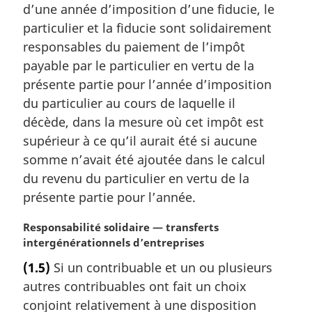
r
d’une année d’imposition d’une fiducie, le
g
particulier et la fiducie sont solidairement
i
responsables du paiement de l’impôt
n
payable par le particulier en vertu de la
a
l
présente partie pour l’année d’imposition
e
du particulier au cours de laquelle il
:
décède, dans la mesure où cet impôt est
supérieur à ce qu’il aurait été si aucune
somme n’avait été ajoutée dans le calcul
du revenu du particulier en vertu de la
présente partie pour l’année.
N
Responsabilité solidaire — transferts
o
intergénérationnels d’entreprises
t
(1.5)
Si un contribuable et un ou plusieurs
e
autres contribuables ont fait un choix
m
a
conjoint relativement à une disposition