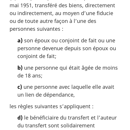
l
mai 1951, transféré des biens, directement
m
e
a
ou indirectement, au moyen d’une fiducie
:
r
ou de toute autre façon à l’une des
g
personnes suivantes :
i
n
a)
son époux ou conjoint de fait ou une
a
personne devenue depuis son époux ou
l
conjoint de fait;
e
:
b)
une personne qui était âgée de moins
de 18 ans;
c)
une personne avec laquelle elle avait
un lien de dépendance,
les règles suivantes s’appliquent :
d)
le bénéficiaire du transfert et l’auteur
du transfert sont solidairement