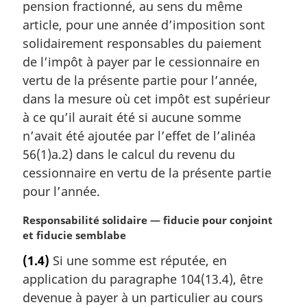
pension fractionné, au sens du même
i
article, pour une année d’imposition sont
n
solidairement responsables du paiement
a
l
de l’impôt à payer par le cessionnaire en
e
vertu de la présente partie pour l’année,
:
dans la mesure où cet impôt est supérieur
à ce qu’il aurait été si aucune somme
n’avait été ajoutée par l’effet de l’alinéa
56(1)a.2) dans le calcul du revenu du
cessionnaire en vertu de la présente partie
pour l’année.
N
Responsabilité solidaire — fiducie pour conjoint
o
et fiducie semblabe
t
(1.4)
Si une somme est réputée, en
e
application du paragraphe 104(13.4), être
m
a
devenue à payer à un particulier au cours