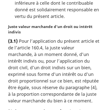
inférieure à celle dont le contribuable
donné est solidairement responsable en
vertu du présent article.
N
Juste valeur marchande d’un droit ou intérêt
o
indivis
t
(3.1)
Pour l’application du présent article et
e
de l’article 160.4, la juste valeur
m
a
marchande, à un moment donné, d’un
r
intérêt indivis ou, pour l’application du
g
droit civil, d’un droit indivis sur un bien,
i
exprimé sous forme d’un intérêt ou d’un
n
droit proportionnel sur ce bien, est réputée
a
l
être égale, sous réserve du paragraphe (4),
e
à la proportion correspondante de la juste
:
valeur marchande du bien à ce moment.