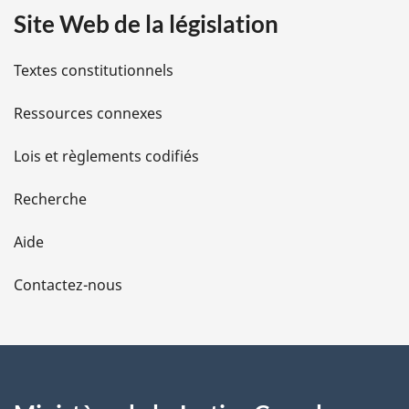
Site Web de la législation
i
l
Textes constitutionnels
s
Ressources connexes
d
Lois et règlements codifiés
e
Recherche
l
Aide
a
Contactez-nous
p
a
g