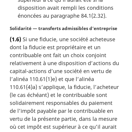
disposition avait rempli les conditions
énoncées au paragraphe 84.1(2.32).
N
Solidarité — transferts admissibles d’entreprise
o
(1.6)
Si une fiducie, une société acheteuse
t
dont la fiducie est propriétaire et un
e
m
contribuable ont fait un choix conjoint
a
relativement à une disposition d’actions du
r
capital-actions d’une société en vertu de
g
l’alinéa 110.61(1)e) et que l’alinéa
i
110.61(4)a) s’applique, la fiducie, l’acheteur
n
a
(le cas échéant) et le contribuable sont
l
solidairement responsables du paiement
e
de l’impôt payable par le contribuable en
:
vertu de la présente partie, dans la mesure
où cet impôt est supérieur à ce qu’il aurait