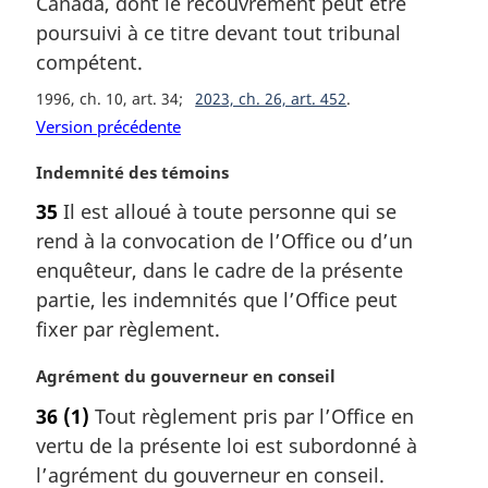
Canada, dont le recouvrement peut être
:
r
poursuivi à ce titre devant tout tribunal
g
compétent.
i
n
1996, ch. 10, art. 34
2023, ch. 26, art. 452
a
Version précédente
l
e
N
Indemnité des témoins
:
o
35
Il est alloué à toute personne qui se
t
rend à la convocation de l’Office ou d’un
e
m
enquêteur, dans le cadre de la présente
a
partie, les indemnités que l’Office peut
r
fixer par règlement.
g
i
N
Agrément du gouverneur en conseil
n
o
a
36
(1)
Tout règlement pris par l’Office en
t
l
vertu de la présente loi est subordonné à
e
e
m
l’agrément du gouverneur en conseil.
: