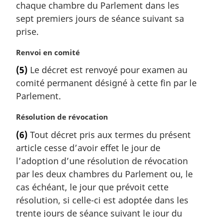
chaque chambre du Parlement dans les
n
e
a
m
sept premiers jours de séance suivant sa
l
a
prise.
e
r
:
g
N
Renvoi en comité
i
o
(5)
Le décret est renvoyé pour examen au
n
t
a
comité permanent désigné à cette fin par le
e
l
m
Parlement.
e
a
:
r
N
Résolution de révocation
g
o
(6)
Tout décret pris aux termes du présent
i
t
article cesse d’avoir effet le jour de
n
e
a
m
l’adoption d’une résolution de révocation
l
a
par les deux chambres du Parlement ou, le
e
r
cas échéant, le jour que prévoit cette
:
g
résolution, si celle-ci est adoptée dans les
i
trente jours de séance suivant le jour du
n