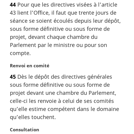
o
a
44
Pour que les directives visées à l’article
t
l
43 lient l’Office, il faut que trente jours de
e
e
m
séance se soient écoulés depuis leur dépôt,
:
a
sous forme définitive ou sous forme de
r
projet, devant chaque chambre du
g
Parlement par le ministre ou pour son
i
compte.
n
a
N
Renvoi en comité
l
o
e
45
Dès le dépôt des directives générales
t
:
sous forme définitive ou sous forme de
e
m
projet devant une chambre du Parlement,
a
celle-ci les renvoie à celui de ses comités
r
qu’elle estime compétent dans le domaine
g
qu’elles touchent.
i
n
N
Consultation
a