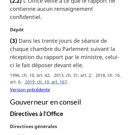
(2.2)
L’Office veille à ce que le rapport ne
t
contienne aucun renseignement
e
m
confidentiel.
a
r
N
Dépôt
g
o
(3)
Dans les trente jours de séance de
i
t
chaque chambre du Parlement suivant la
n
e
a
m
réception du rapport par le ministre, celui-
l
a
ci le fait déposer devant elle.
e
r
1996, ch. 10, art. 42
2013, ch. 31, art. 2
2018, ch. 10,
:
g
art. 6
2019, ch. 10, art. 167
i
n
Version précédente
a
Gouverneur en conseil
l
e
Directives à l’Office
:
N
Directives générales
o