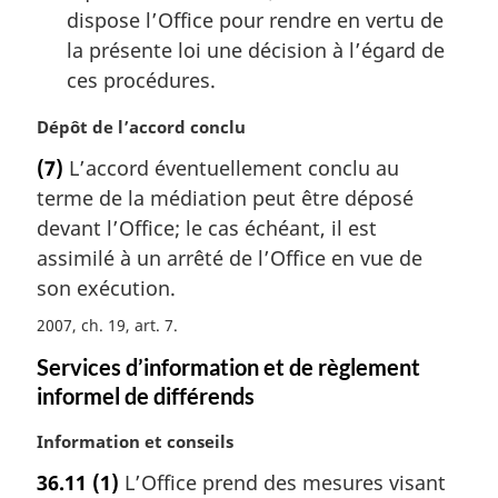
e
dispose l’Office pour rendre en vertu de
:
la présente loi une décision à l’égard de
ces procédures.
N
Dépôt de l’accord conclu
o
(7)
L’accord éventuellement conclu au
t
terme de la médiation peut être déposé
e
m
devant l’Office; le cas échéant, il est
a
assimilé à un arrêté de l’Office en vue de
r
son exécution.
g
i
2007, ch. 19, art. 7
n
Services d’information et de règlement
a
informel de différends
l
e
N
Information et conseils
:
o
36.11
(1)
L’Office prend des mesures visant
t