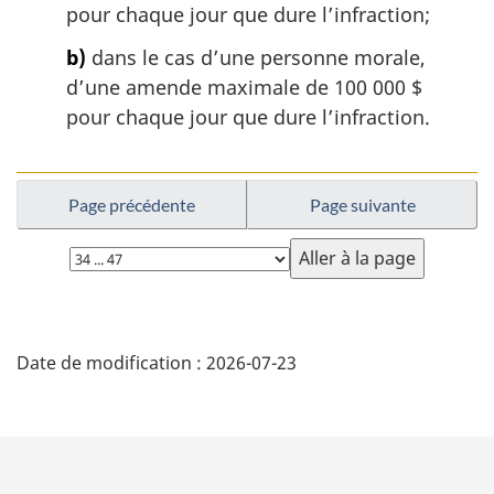
pour chaque jour que dure l’infraction;
a
l
b)
dans le cas d’une personne morale,
e
d’une amende maximale de 100 000 $
:
pour chaque jour que dure l’infraction.
Page précédente
Page suivante
Choisissez
la
page
D
Date de modification :
2026-07-23
é
t
a