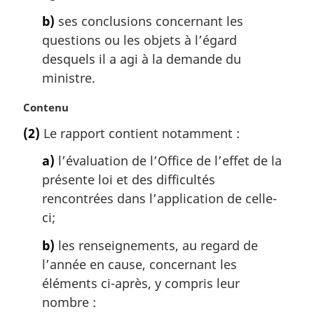
e
b)
ses conclusions concernant les
:
questions ou les objets à l’égard
desquels il a agi à la demande du
ministre.
N
Contenu
o
(2)
Le rapport contient notamment :
t
e
a)
l’évaluation de l’Office de l’effet de la
m
présente loi et des difficultés
a
rencontrées dans l’application de celle-
r
g
ci;
i
b)
les renseignements, au regard de
n
a
l’année en cause, concernant les
l
éléments ci-après, y compris leur
e
nombre :
: