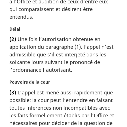
à l’Office et audition de ceux d’entre eux
:
qui comparaissent et désirent être
entendus.
N
Délai
o
(2)
Une fois l’autorisation obtenue en
t
application du paragraphe (1), l’appel n’est
e
m
admissible que s’il est interjeté dans les
a
soixante jours suivant le prononcé de
r
l’ordonnance l’autorisant.
g
i
N
Pouvoirs de la cour
n
o
a
(3)
L’appel est mené aussi rapidement que
t
l
possible; la cour peut l’entendre en faisant
e
e
m
toutes inférences non incompatibles avec
:
a
les faits formellement établis par l’Office et
r
nécessaires pour décider de la question de
g