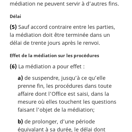
médiation ne peuvent servir à d’autres fins.
i
n
N
Délai
a
o
l
(5)
Sauf accord contraire entre les parties,
t
e
la médiation doit être terminée dans un
e
:
m
délai de trente jours après le renvoi.
a
r
N
Effet de la médiation sur les procédures
g
o
(6)
La médiation a pour effet :
i
t
n
e
a)
de suspendre, jusqu’à ce qu’elle
a
m
prenne fin, les procédures dans toute
l
a
affaire dont l’Office est saisi, dans la
e
r
:
g
mesure où elles touchent les questions
i
faisant l’objet de la médiation;
n
a
b)
de prolonger, d’une période
l
équivalant à sa durée, le délai dont