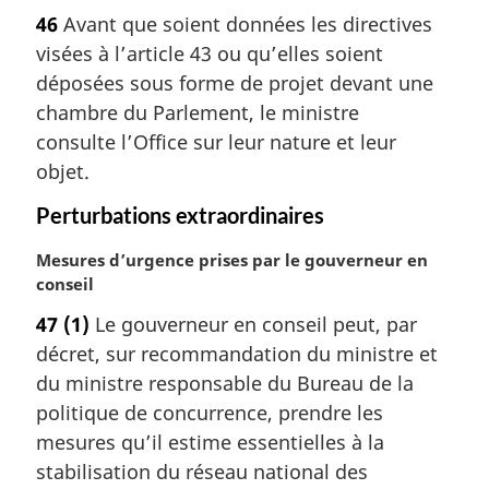
o
l
46
Avant que soient données les directives
t
e
visées à l’article 43 ou qu’elles soient
e
:
m
déposées sous forme de projet devant une
a
chambre du Parlement, le ministre
r
consulte l’Office sur leur nature et leur
g
objet.
i
n
Perturbations extraordinaires
a
l
N
Mesures d’urgence prises par le gouverneur en
e
o
conseil
:
t
47
(1)
Le gouverneur en conseil peut, par
e
décret, sur recommandation du ministre et
m
a
du ministre responsable du Bureau de la
r
politique de concurrence, prendre les
g
mesures qu’il estime essentielles à la
i
stabilisation du réseau national des
n