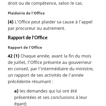
droit ou de compétence, selon le cas.
i
n
N
Plaidoirie de l’Office
a
o
l
(4)
L’Office peut plaider sa cause à l’appel
t
e
par procureur ou autrement.
e
:
m
Rapport de l’Office
a
r
N
Rapport de l’Office
g
o
i
42
(1)
Chaque année, avant la fin du mois
t
n
de juillet, l’Office présente au gouverneur
e
a
m
en conseil, par l’intermédiaire du ministre,
l
a
un rapport de ses activités de l’année
e
r
:
précédente résumant :
g
i
a)
les demandes qui lui ont été
n
présentées et ses conclusions à leur
a
égard;
l