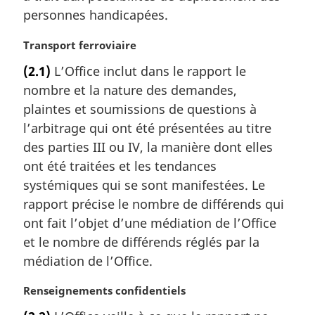
personnes handicapées.
n
a
N
Transport ferroviaire
l
o
e
(2.1)
L’Office inclut dans le rapport le
t
:
nombre et la nature des demandes,
e
m
plaintes et soumissions de questions à
a
l’arbitrage qui ont été présentées au titre
r
des parties III ou IV, la manière dont elles
g
ont été traitées et les tendances
i
systémiques qui se sont manifestées. Le
n
a
rapport précise le nombre de différends qui
l
ont fait l’objet d’une médiation de l’Office
e
et le nombre de différends réglés par la
:
médiation de l’Office.
N
Renseignements confidentiels
o