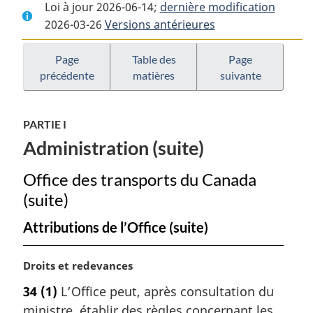
Loi à jour 2026-06-14;
complet
:
dernière modification
complet
2026-03-26
Versions antérieures
:
Loi
:
Loi
sur
Loi
sur
les
sur
Page
Table des
Page
précédente
matières
suivante
les
transports
les
transports
au
transports
au
Canada
au
PARTIE I
Canada
Canada
Administration (suite)
Office des transports du Canada
(suite)
Attributions de l’Office (suite)
N
Droits et redevances
o
34
(1)
L’Office peut, après consultation du
t
ministre, établir des règles concernant les
e