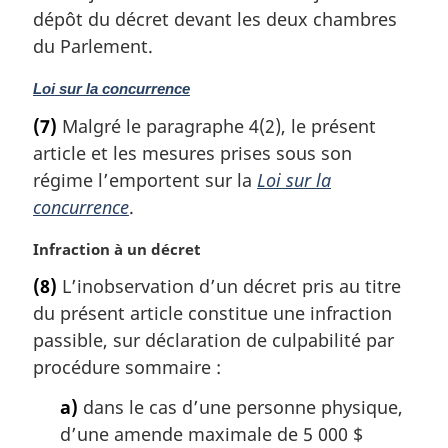
a
dépôt du décret devant les deux chambres
l
du Parlement.
e
:
N
Loi sur la concurrence
o
(7)
Malgré le paragraphe 4(2), le présent
t
article et les mesures prises sous son
e
m
régime l’emportent sur la
Loi sur la
a
concurrence
.
r
g
N
Infraction à un décret
i
o
(8)
L’inobservation d’un décret pris au titre
n
t
a
du présent article constitue une infraction
e
l
m
passible, sur déclaration de culpabilité par
e
a
procédure sommaire :
:
r
g
a)
dans le cas d’une personne physique,
i
d’une amende maximale de 5 000 $
n