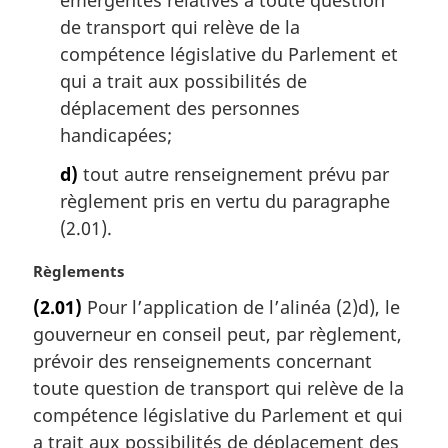
de transport qui relève de la
compétence législative du Parlement et
qui a trait aux possibilités de
déplacement des personnes
handicapées;
d)
tout autre renseignement prévu par
règlement pris en vertu du paragraphe
(2.01).
N
Règlements
o
(2.01)
Pour l’application de l’alinéa (2)d), le
t
gouverneur en conseil peut, par règlement,
e
m
prévoir des renseignements concernant
a
toute question de transport qui relève de la
r
compétence législative du Parlement et qui
g
a trait aux possibilités de déplacement des
i