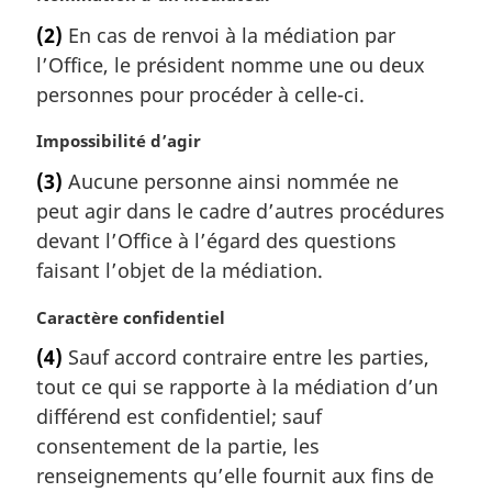
o
e
(2)
En cas de renvoi à la médiation par
t
:
l’Office, le président nomme une ou deux
e
m
personnes pour procéder à celle-ci.
a
r
N
Impossibilité d’agir
g
o
(3)
Aucune personne ainsi nommée ne
i
t
peut agir dans le cadre d’autres procédures
n
e
a
m
devant l’Office à l’égard des questions
l
a
faisant l’objet de la médiation.
e
r
:
g
N
Caractère confidentiel
i
o
(4)
Sauf accord contraire entre les parties,
n
t
a
tout ce qui se rapporte à la médiation d’un
e
l
m
différend est confidentiel; sauf
e
a
consentement de la partie, les
:
r
renseignements qu’elle fournit aux fins de
g