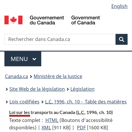
Language
English
Passer
Passer
Passer
au
à
à
selection
contenu
«
la
principal
À
version
propos
HTML
Recherche
R
Rec
de
simplifiée
d
ce
C
Menu
site
MENU
PRINCIPAL
You
Canada.ca
Ministère de la Justice
are
Site Web de la législation
Législation
here:
Lois codifiées
L.C.
1996, ch. 10 - Table des matières
Loi sur les transports au Canada (
L.C.
1996, ch. 10)
Texte complet :
HTML
Texte
(Boutons d’accessibilité
disponibles) |
XML
Texte
[911 KB]
complet
|
PDF
Texte
[1600 KB]