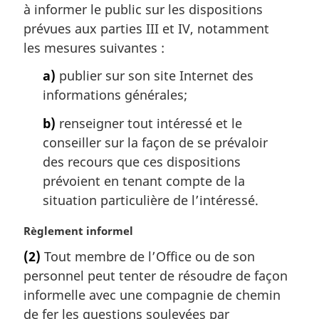
à informer le public sur les dispositions
e
m
prévues aux parties III et IV, notamment
a
les mesures suivantes :
r
g
a)
publier sur son site Internet des
i
informations générales;
n
a
b)
renseigner tout intéressé et le
l
conseiller sur la façon de se prévaloir
e
des recours que ces dispositions
:
prévoient en tenant compte de la
situation particulière de l’intéressé.
N
Règlement informel
o
(2)
Tout membre de l’Office ou de son
t
personnel peut tenter de résoudre de façon
e
m
informelle avec une compagnie de chemin
a
de fer les questions soulevées par