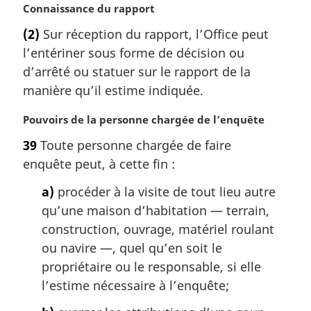
g
N
Connaissance du rapport
i
o
(2)
Sur réception du rapport, l’Office peut
n
t
a
l’entériner sous forme de décision ou
e
l
m
d’arrêté ou statuer sur le rapport de la
e
a
manière qu’il estime indiquée.
:
r
g
N
Pouvoirs de la personne chargée de l’enquête
i
o
39
Toute personne chargée de faire
n
t
a
enquête peut, à cette fin :
e
l
m
a)
procéder à la visite de tout lieu autre
e
a
:
qu’une maison d’habitation — terrain,
r
g
construction, ouvrage, matériel roulant
i
ou navire —, quel qu’en soit le
n
propriétaire ou le responsable, si elle
a
l’estime nécessaire à l’enquête;
l
e