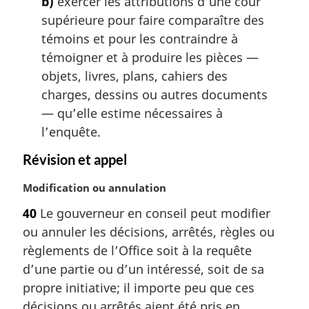
b)
exercer les attributions d’une cour
:
supérieure pour faire comparaître des
témoins et pour les contraindre à
témoigner et à produire les pièces —
objets, livres, plans, cahiers des
charges, dessins ou autres documents
— qu’elle estime nécessaires à
l’enquête.
Révision et appel
N
Modification ou annulation
o
40
Le gouverneur en conseil peut modifier
t
ou annuler les décisions, arrêtés, règles ou
e
m
règlements de l’Office soit à la requête
a
d’une partie ou d’un intéressé, soit de sa
r
propre initiative; il importe peu que ces
g
décisions ou arrêtés aient été pris en