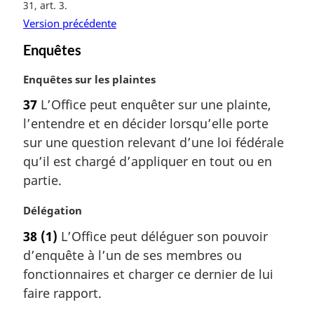
n
31, art. 3
a
Version précédente
l
Enquêtes
e
:
N
Enquêtes sur les plaintes
o
37
L’Office peut enquêter sur une plainte,
t
l’entendre et en décider lorsqu’elle porte
e
m
sur une question relevant d’une loi fédérale
a
qu’il est chargé d’appliquer en tout ou en
r
partie.
g
i
N
Délégation
n
o
a
38
(1)
L’Office peut déléguer son pouvoir
t
l
d’enquête à l’un de ses membres ou
e
e
m
fonctionnaires et charger ce dernier de lui
:
a
faire rapport.
r