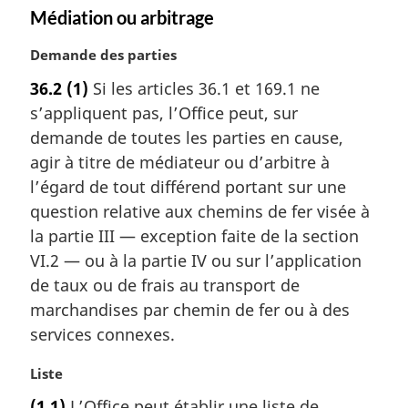
:
Médiation ou arbitrage
N
Demande des parties
o
36.2
(1)
Si les articles 36.1 et 169.1 ne
t
s’appliquent pas, l’Office peut, sur
e
m
demande de toutes les parties en cause,
a
agir à titre de médiateur ou d’arbitre à
r
l’égard de tout différend portant sur une
g
question relative aux chemins de fer visée à
i
la partie III — exception faite de la section
n
a
VI.2 — ou à la partie IV ou sur l’application
l
de taux ou de frais au transport de
e
marchandises par chemin de fer ou à des
:
services connexes.
N
Liste
o
(1.1)
L’Office peut établir une liste de