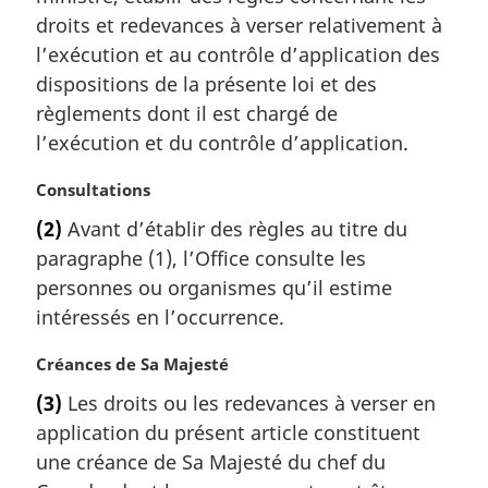
m
droits et redevances à verser relativement à
a
l’exécution et au contrôle d’application des
r
dispositions de la présente loi et des
g
règlements dont il est chargé de
i
l’exécution et du contrôle d’application.
n
a
N
Consultations
l
o
e
(2)
Avant d’établir des règles au titre du
t
:
paragraphe (1), l’Office consulte les
e
m
personnes ou organismes qu’il estime
a
intéressés en l’occurrence.
r
g
N
Créances de Sa Majesté
i
o
(3)
Les droits ou les redevances à verser en
n
t
a
application du présent article constituent
e
l
m
une créance de Sa Majesté du chef du
e
a