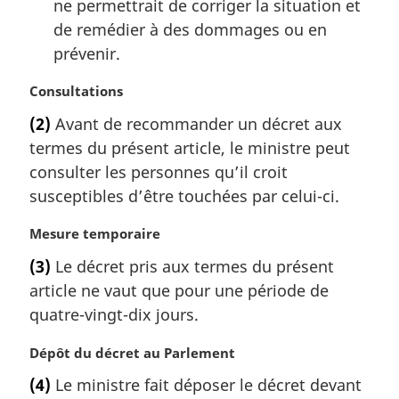
ne permettrait de corriger la situation et
de remédier à des dommages ou en
prévenir.
N
Consultations
o
(2)
Avant de recommander un décret aux
t
termes du présent article, le ministre peut
e
m
consulter les personnes qu’il croit
a
susceptibles d’être touchées par celui-ci.
r
g
N
Mesure temporaire
i
o
(3)
Le décret pris aux termes du présent
n
t
a
article ne vaut que pour une période de
e
l
m
quatre-vingt-dix jours.
e
a
:
r
N
Dépôt du décret au Parlement
g
o
(4)
Le ministre fait déposer le décret devant
i
t