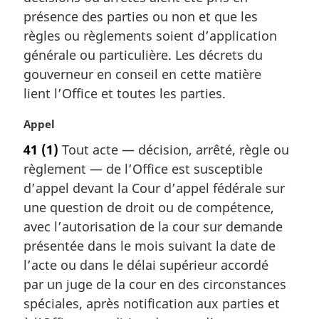
i
présence des parties ou non et que les
n
a
règles ou règlements soient d’application
l
générale ou particulière. Les décrets du
e
gouverneur en conseil en cette matière
:
lient l’Office et toutes les parties.
N
Appel
o
41
(1)
Tout acte — décision, arrêté, règle ou
t
règlement — de l’Office est susceptible
e
m
d’appel devant la Cour d’appel fédérale sur
a
une question de droit ou de compétence,
r
avec l’autorisation de la cour sur demande
g
présentée dans le mois suivant la date de
i
l’acte ou dans le délai supérieur accordé
n
a
par un juge de la cour en des circonstances
l
spéciales, après notification aux parties et
e