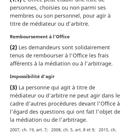
t
personnes, choisies ou non parmi ses
e
m
membres ou son personnel, pour agir à
a
titre de médiateur ou d’arbitre.
r
g
N
Remboursement à l’Office
i
o
(2)
Les demandeurs sont solidairement
n
t
a
tenus de rembourser à l’Office les frais
e
l
m
afférents à la médiation ou à l’arbitrage.
e
a
:
r
N
Impossibilité d’agir
g
o
(3)
La personne qui agit à titre de
i
t
médiateur ou d’arbitre ne peut agir dans le
n
e
a
m
cadre d’autres procédures devant l’Office à
l
a
l’égard des questions qui ont fait l’objet de
e
r
la médiation ou de l’arbitrage.
:
g
i
2007, ch. 19, art. 7
2008, ch. 5, art. 8 et 9
2015, ch.