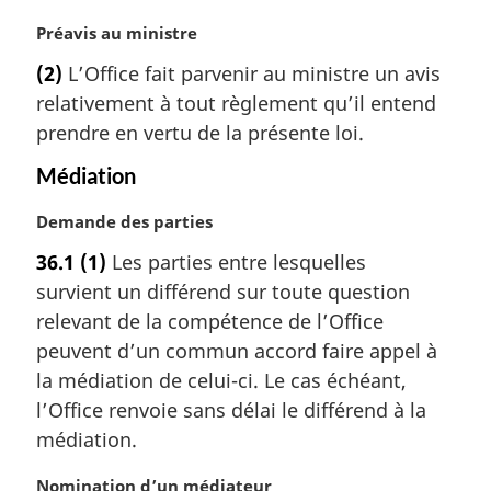
a
r
N
Préavis au ministre
g
o
(2)
L’Office fait parvenir au ministre un avis
i
t
relativement à tout règlement qu’il entend
n
e
a
m
prendre en vertu de la présente loi.
l
a
Médiation
e
r
:
g
N
Demande des parties
i
o
n
36.1
(1)
Les parties entre lesquelles
t
a
survient un différend sur toute question
e
l
m
relevant de la compétence de l’Office
e
a
:
peuvent d’un commun accord faire appel à
r
la médiation de celui-ci. Le cas échéant,
g
l’Office renvoie sans délai le différend à la
i
médiation.
n
a
N
Nomination d’un médiateur
l