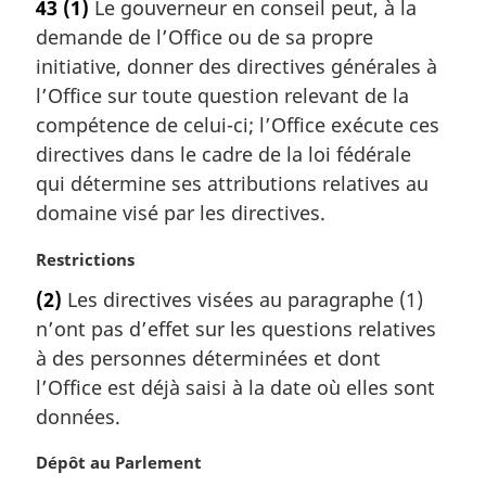
43
(1)
Le gouverneur en conseil peut, à la
t
demande de l’Office ou de sa propre
e
m
initiative, donner des directives générales à
a
l’Office sur toute question relevant de la
r
compétence de celui-ci; l’Office exécute ces
g
directives dans le cadre de la loi fédérale
i
qui détermine ses attributions relatives au
n
a
domaine visé par les directives.
l
e
N
Restrictions
:
o
(2)
Les directives visées au paragraphe (1)
t
n’ont pas d’effet sur les questions relatives
e
m
à des personnes déterminées et dont
a
l’Office est déjà saisi à la date où elles sont
r
données.
g
i
N
Dépôt au Parlement
n