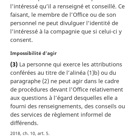
r
l’intéressé qu’il a renseigné et conseillé. Ce
g
faisant, le membre de l’Office ou de son
i
personnel ne peut divulguer l’identité de
n
a
l’intéressé à la compagnie que si celui-ci y
l
consent.
e
:
N
Impossibilité d’agir
o
(3)
La personne qui exerce les attributions
t
conférées au titre de l’alinéa (1)b) ou du
e
m
paragraphe (2) ne peut agir dans le cadre
a
de procédures devant l’Office relativement
r
aux questions à l’égard desquelles elle a
g
fourni des renseignements, des conseils ou
i
des services de règlement informel de
n
a
différends.
l
2018, ch. 10, art. 5
e