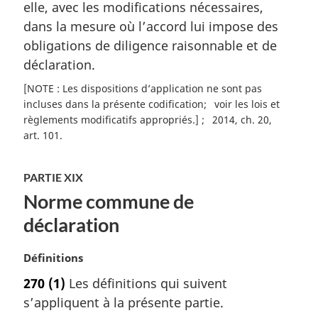
elle, avec les modifications nécessaires,
i
dans la mesure où l’accord lui impose des
n
a
obligations de diligence raisonnable et de
l
déclaration.
e
:
[NOTE : Les dispositions d’application ne sont pas
incluses dans la présente codification
voir les lois et
règlements modificatifs appropriés.]
2014, ch. 20,
art. 101
PARTIE XIX
Norme commune de
déclaration
N
Définitions
o
270
(1)
Les définitions qui suivent
t
s’appliquent à la présente partie.
e