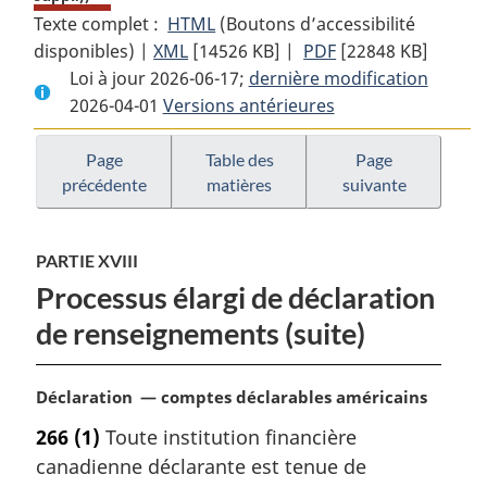
Texte complet :
HTML
Texte
(Boutons d’accessibilité
disponibles) |
XML
Texte
[14526 KB]
complet
|
PDF
Texte
[22848 KB]
Loi à jour 2026-06-17;
complet
:
dernière modification
complet
2026-04-01
Versions antérieures
:
Loi
:
Loi
de
Loi
de
l’impôt
de
Page
Table des
Page
précédente
matières
suivante
l’impôt
sur
l’impôt
sur
le
sur
le
revenu
le
PARTIE XVIII
revenu
revenu
Processus élargi de déclaration
de renseignements (suite)
N
Déclaration — comptes déclarables américains
o
266
(1)
Toute institution financière
t
canadienne déclarante est tenue de
e