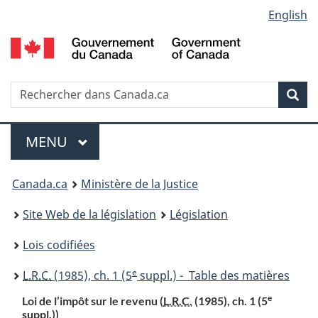
Language
English
Passer
Passer
Passer
au
à
à
selection
contenu
«
la
principal
À
version
propos
HTML
Recherche
R
Rec
de
simplifiée
d
ce
C
Menu
site
MENU
PRINCIPAL
You
Canada.ca
Ministère de la Justice
are
Site Web de la législation
Législation
here:
Lois codifiées
e
L.R.C.
(1985), ch. 1 (5
suppl.) - Table des matières
e
Loi de l’impôt sur le revenu (
L.R.C.
(1985), ch. 1 (5
suppl.))