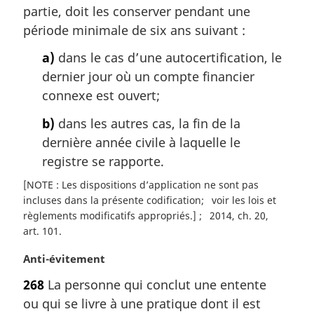
a
partie, doit les conserver pendant une
r
période minimale de six ans suivant :
g
i
a)
dans le cas d’une autocertification, le
n
dernier jour où un compte financier
a
connexe est ouvert;
l
e
b)
dans les autres cas, la fin de la
:
dernière année civile à laquelle le
registre se rapporte.
[NOTE : Les dispositions d’application ne sont pas
incluses dans la présente codification
voir les lois et
règlements modificatifs appropriés.]
2014, ch. 20,
art. 101
N
Anti-évitement
o
268
La personne qui conclut une entente
t
ou qui se livre à une pratique dont il est
e