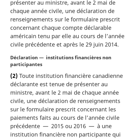
m
présenter au ministre, avant le 2 mai de
a
chaque année civile, une déclaration de
r
renseignements sur le formulaire prescrit
g
concernant chaque compte déclarable
i
américain tenu par elle au cours de l’année
n
a
civile précédente et après le 29 juin 2014.
l
e
N
Déclaration — institutions financières non
:
o
participantes
t
(2)
Toute institution financière canadienne
e
déclarante est tenue de présenter au
m
a
ministre, avant le 2 mai de chaque année
r
civile, une déclaration de renseignements
g
sur le formulaire prescrit concernant les
i
paiements faits au cours de l’année civile
n
précédente — 2015 ou 2016 — à une
a
l
institution financière non participante qui