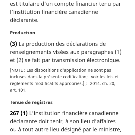
e
est titulaire d’un compte financier tenu par
:
l’institution financière canadienne
déclarante.
N
Production
o
(3)
La production des déclarations de
t
renseignements visées aux paragraphes (1)
e
m
et (2) se fait par transmission électronique.
a
[NOTE : Les dispositions d’application ne sont pas
r
incluses dans la présente codification
voir les lois et
g
règlements modificatifs appropriés.]
2014, ch. 20,
i
art. 101
n
a
N
Tenue de registres
l
o
e
267
(1)
L’institution financière canadienne
t
:
déclarante doit tenir, à son lieu d’affaires
e
m
ou à tout autre lieu désigné par le ministre,