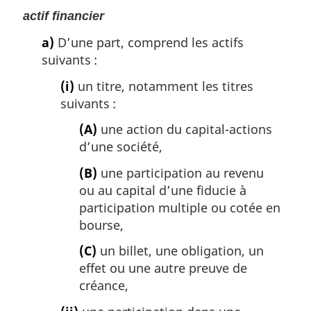
m
actif financier
a
r
a)
D’une part, comprend les actifs
g
suivants :
i
n
(i)
un titre, notamment les titres
a
suivants :
l
e
(A)
une action du capital-actions
:
d’une société,
(B)
une participation au revenu
ou au capital d’une fiducie à
participation multiple ou cotée en
bourse,
(C)
un billet, une obligation, un
effet ou une autre preuve de
créance,