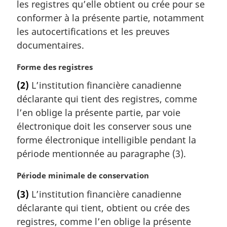
a
les registres qu’elle obtient ou crée pour se
r
conformer à la présente partie, notamment
g
les autocertifications et les preuves
i
documentaires.
n
a
N
Forme des registres
l
o
e
(2)
L’institution financière canadienne
t
:
déclarante qui tient des registres, comme
e
m
l’en oblige la présente partie, par voie
a
électronique doit les conserver sous une
r
forme électronique intelligible pendant la
g
période mentionnée au paragraphe (3).
i
n
N
Période minimale de conservation
a
o
l
(3)
L’institution financière canadienne
t
e
déclarante qui tient, obtient ou crée des
e
:
m
registres, comme l’en oblige la présente