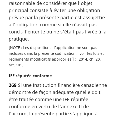
m
raisonnable de considérer que l’objet
a
principal consiste à éviter une obligation
r
prévue par la présente partie est assujettie
g
à l’obligation comme si elle n’avait pas
i
conclu l’entente ou ne s’était pas livrée à la
n
a
pratique.
l
[NOTE : Les dispositions d’application ne sont pas
e
incluses dans la présente codification
voir les lois et
:
règlements modificatifs appropriés.]
2014, ch. 20,
art. 101
N
IFE réputée conforme
o
269
Si une institution financière canadienne
t
démontre de façon adéquate qu’elle doit
e
m
être traitée comme une IFE réputée
a
conforme en vertu de l’annexe II de
r
l’accord, la présente partie s’applique à
g