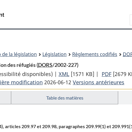
Passer
Passer
Passer
au
à
à
Recherche
contenu
«
la
principal
À
version
propos
HTML
de
simplifiée
ce
 de la législation
Législation
Règlements codifiés
DO
site
on des réfugiés (
DORS
/2002-227)
sibilité disponibles) |
XML
Texte
[1571 KB]
|
PDF
Texte
[2679 K
ière modification
2026-06-12
complet
Versions antérieures
complet
:
:
Table des matières
Règlement
Règlem
sur
sur
l’immigration
l’immig
et
et
(4), articles 209.97 et 209.98, paragraphes 209.99(1) et 209.991(
la
la