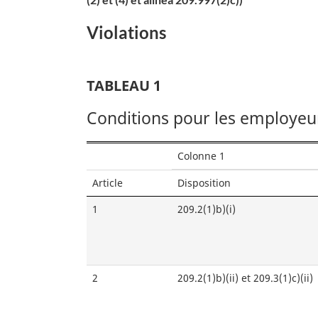
protection
Violations
des
réfugiés
TABLEAU 1
Conditions pour les employeu
Colonne 1
Article
Disposition
1
209.2(1)b)(i)
2
209.2(1)b)(ii) et 209.3(1)c)(ii)