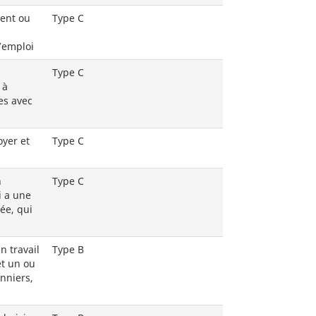
ment ou
Type C
’emploi
Type C
 à
es avec
oyer et
Type C
n
Type C
i a une
ée, qui
n travail
Type B
et un ou
onniers,