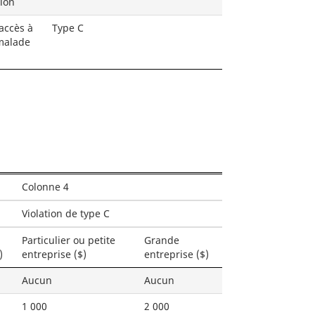
tion
’accès à
Type C
 malade
Colonne 4
Violation de type C
Particulier ou petite
Grande
)
entreprise ($)
entreprise ($)
Aucun
Aucun
1 000
2 000