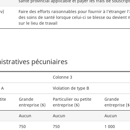
santé provincial applicable et payer les frais de souscrip
iv)
Faire des efforts raisonnables pour fournir à l’étranger l
des soins de santé lorsque celui-ci se blesse ou devient
sur le lieu de travail
stratives pécuniaires
Colonne 3
 A
Violation de type B
tite
Grande
Particulier ou petite
Grande
entreprise ($)
entreprise ($)
entreprise ($
Aucun
Aucun
Aucun
750
750
1 000