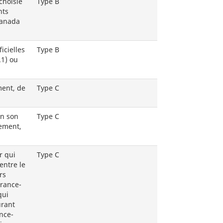
choisie
Type B
nts
Canada
icielles
Type B
.1) ou
ment, de
Type C
en son
Type C
tement,
r qui
Type C
entre le
rs
urance-
qui
urant
ance-