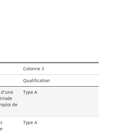
ion
Colonne 3
Qualification
 d’une
Type A
ériode
emploi de
ns
Type A
le