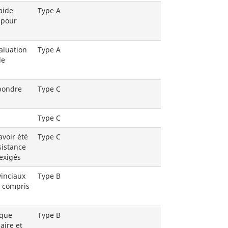
aide
Type A
 pour
aluation
Type A
le
épondre
Type C
Type C
avoir été
Type C
sistance
exigés
vinciaux
Type B
y compris
 que
Type B
aire et