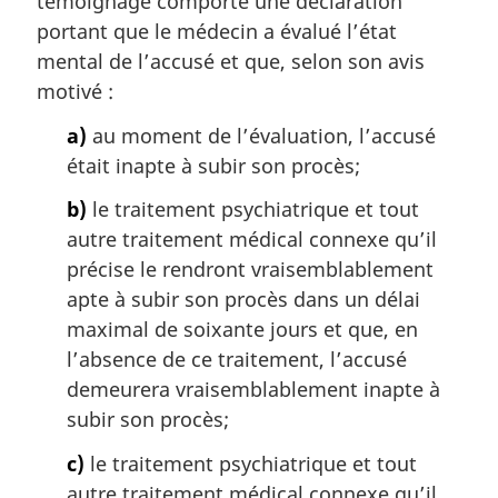
témoignage comporte une déclaration
e
m
portant que le médecin a évalué l’état
a
mental de l’accusé et que, selon son avis
r
motivé :
g
i
a)
au moment de l’évaluation, l’accusé
n
était inapte à subir son procès;
a
l
b)
le traitement psychiatrique et tout
e
autre traitement médical connexe qu’il
:
précise le rendront vraisemblablement
apte à subir son procès dans un délai
maximal de soixante jours et que, en
l’absence de ce traitement, l’accusé
demeurera vraisemblablement inapte à
subir son procès;
c)
le traitement psychiatrique et tout
autre traitement médical connexe qu’il