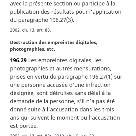
m
avec la présente section ou participe à la
a
publication des résultats pour l’application
r
du paragraphe 196.27(3).
g
i
2002, ch. 13, art. 88
n
N
Destruction des empreintes digitales,
a
o
photographies, etc.
l
t
e
196.29
Les empreintes digitales, les
e
:
photographies et autres mensurations,
m
a
prises en vertu du paragraphe 196.27(1) sur
r
une personne accusée d’une infraction
g
désignée, sont détruites sans délai à la
i
demande de la personne, s’il n’a pas été
n
donné suite à l’accusation dans les trois
a
l
ans qui suivent le moment où l’accusation
e
est portée.
:
2002, ch. 13, art. 88
2019, ch. 15, art. 32