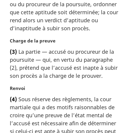
ou du procureur de la poursuite, ordonner
i
que cette aptitude soit déterminée; la cour
n
a
rend alors un verdict d’aptitude ou
l
d’inaptitude à subir son procès.
e
:
N
Charge de la preuve
o
(3)
La partie — accusé ou procureur de la
t
poursuite — qui, en vertu du paragraphe
e
m
(2), prétend que l’accusé est inapte à subir
a
son procès a la charge de le prouver.
r
g
N
Renvoi
i
o
(4)
Sous réserve des règlements, la cour
n
t
a
martiale qui a des motifs raisonnables de
e
l
m
croire qu’une preuve de l’état mental de
e
a
l’accusé est nécessaire afin de déterminer
:
r
si celui-ci est apte à subir son procès peut