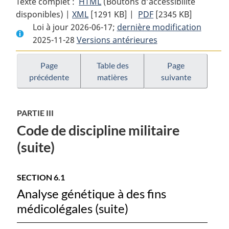
Texte complet :
HTML
Texte
(Boutons d’accessibilité
disponibles) |
XML
Texte
[1291 KB]
complet
|
PDF
Texte
[2345 KB]
Loi à jour 2026-06-17;
complet
:
dernière modification
complet
2025-11-28
Versions antérieures
:
Loi
:
Loi
sur
Loi
sur
la
sur
Page
Table des
Page
précédente
matières
suivante
la
défense
la
défense
nationale
défense
nationale
nationale
PARTIE III
Code de discipline militaire
(suite)
SECTION 6.1
Analyse génétique à des fins
médicolégales (suite)