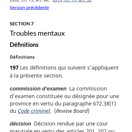
Version précédente
SECTION 7
Troubles mentaux
Définitions
N
Définitions
o
197
Les définitions qui suivent s’appliquent
t
à la présente section.
e
m
La commission
commission d’examen
a
d’examen constituée ou désignée pour une
r
g
province en vertu du paragraphe 672.38(1)
i
du
Code criminel
. (
Review Board
)
n
a
Décision rendue par une cour
décision
l
mar-tiale en vertu des articles 201, 202 ou