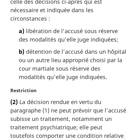
celle des décisions ci-après qui est
n
a
nécessaire et indiquée dans les
l
circonstances :
e
:
a)
libération de l’accusé sous réserve
des modalités qu’elle juge indiquées;
b)
détention de l’accusé dans un hôpital
ou un autre lieu approprié choisi par la
cour martiale sous réserve des
modalités qu’elle juge indiquées.
N
Restriction
o
(2)
La décision rendue en vertu du
t
paragraphe (1) ne peut prévoir que l’accusé
e
m
subisse un traitement, notamment un
a
traitement psychiatrique; elle peut
r
toutefois comporter une condition relative
g