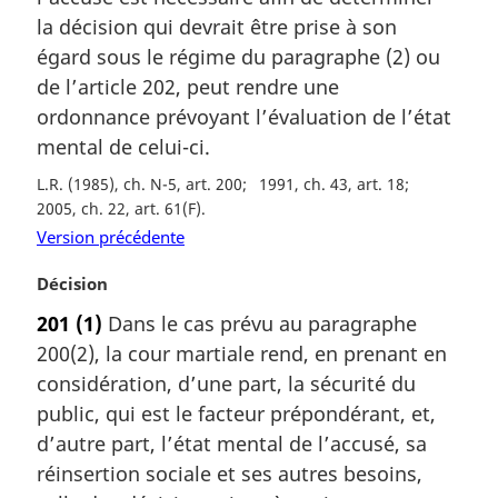
r
la décision qui devrait être prise à son
g
égard sous le régime du paragraphe (2) ou
i
de l’article 202, peut rendre une
n
a
ordonnance prévoyant l’évaluation de l’état
l
mental de celui-ci.
e
:
L.R. (1985), ch. N-5, art. 200
1991, ch. 43, art. 18
2005, ch. 22, art. 61(F)
Version précédente
N
Décision
o
201
(1)
Dans le cas prévu au paragraphe
t
200(2), la cour martiale rend, en prenant en
e
m
considération, d’une part, la sécurité du
a
public, qui est le facteur prépondérant, et,
r
d’autre part, l’état mental de l’accusé, sa
g
réinsertion sociale et ses autres besoins,
i