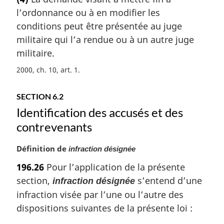
t
l’ordonnance ou à en modifier les
e
m
conditions peut être présentée au juge
a
militaire qui l’a rendue ou à un autre juge
r
militaire.
g
i
2000, ch. 10, art. 1
n
a
SECTION 6.2
l
Identification des accusés et des
e
:
contrevenants
N
Définition de
infraction désignée
o
196.26
Pour l’application de la présente
t
section,
s’entend d’une
infraction désignée
e
m
infraction visée par l’une ou l’autre des
a
dispositions suivantes de la présente loi :
r