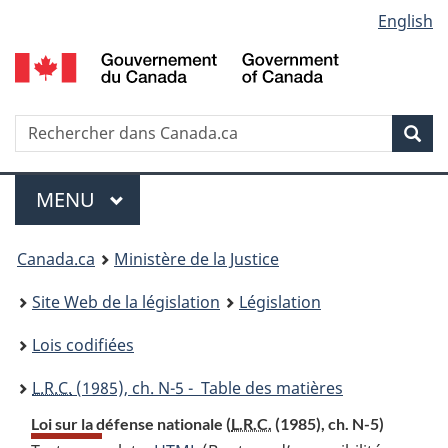
Language
English
Passer
Passer
Passer
au
à
à
selection
contenu
«
la
principal
À
version
propos
HTML
Recherche
R
Rec
de
simplifiée
d
ce
C
Menu
site
MENU
PRINCIPAL
You
Canada.ca
Ministère de la Justice
are
Site Web de la législation
Législation
here:
Lois codifiées
L.R.C.
(1985), ch. N-5 - Table des matières
Loi sur la défense nationale (
L.R.C.
(1985), ch. N-5)