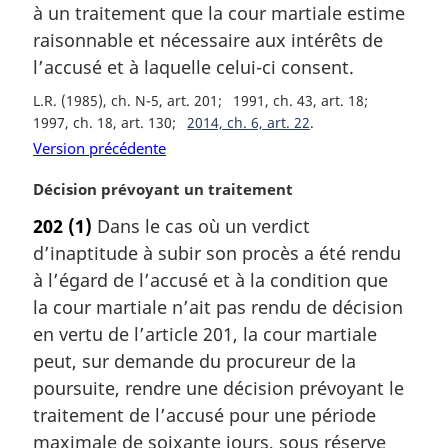
à un traitement que la cour martiale estime
i
raisonnable et nécessaire aux intérêts de
n
a
l’accusé et à laquelle celui-ci consent.
l
L.R. (1985), ch. N-5, art. 201
1991, ch. 43, art. 18
e
1997, ch. 18, art. 130
2014, ch. 6, art. 22
:
Version précédente
N
Décision prévoyant un traitement
o
202
(1)
Dans le cas où un verdict
t
d’inaptitude à subir son procès a été rendu
e
m
à l’égard de l’accusé et à la condition que
a
la cour martiale n’ait pas rendu de décision
r
en vertu de l’article 201, la cour martiale
g
peut, sur demande du procureur de la
i
poursuite, rendre une décision prévoyant le
n
a
traitement de l’accusé pour une période
l
maximale de soixante jours, sous réserve