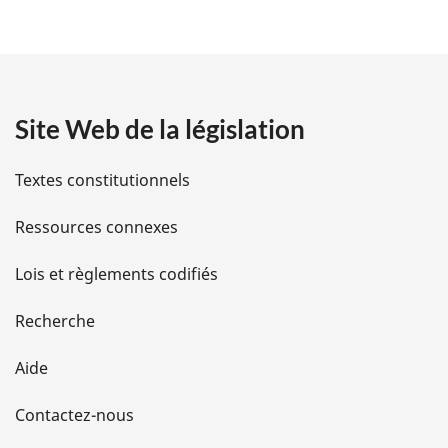
é
t
a
Site Web de la législation
i
l
Textes constitutionnels
s
Ressources connexes
d
Lois et règlements codifiés
e
Recherche
l
Aide
a
Contactez-nous
p