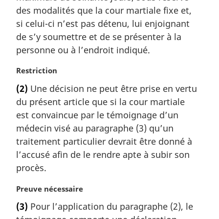
e
des modalités que la cour martiale fixe et,
:
si celui-ci n’est pas détenu, lui enjoignant
de s’y soumettre et de se présenter à la
personne ou à l’endroit indiqué.
N
Restriction
o
(2)
Une décision ne peut être prise en vertu
t
du présent article que si la cour martiale
e
m
est convaincue par le témoignage d’un
a
médecin visé au paragraphe (3) qu’un
r
traitement particulier devrait être donné à
g
l’accusé afin de le rendre apte à subir son
i
procès.
n
a
N
Preuve nécessaire
l
o
e
(3)
Pour l’application du paragraphe (2), le
t
: