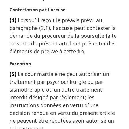
r
g
N
Contestation par l’accusé
i
o
(4)
Lorsqu’il reçoit le préavis prévu au
n
t
a
paragraphe (3.1), l’accusé peut contester la
e
l
m
demande du procureur de la poursuite faite
e
a
en vertu du présent article et présenter des
:
r
éléments de preuve à cette fin.
g
i
N
Exception
n
o
a
(5)
La cour martiale ne peut autoriser un
t
l
traitement par psychochirurgie ou par
e
e
m
sismothérapie ou un autre traitement
:
a
interdit désigné par règlement; les
r
instructions données en vertu d’une
g
décision rendue en vertu du présent article
i
ne peuvent être réputées avoir autorisé un
n
a
tel traitement.