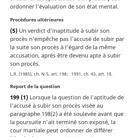
g
ordonner l’évaluation de son état mental.
i
n
N
Procédures ultérieures
a
o
l
(5)
Un verdict d’inaptitude à subir son
t
e
procès n’empêche pas l’accusé de subir par
e
:
m
la suite son procès à l’égard de la même
a
accusation, après être devenu apte à subir
r
son procès.
g
i
L.R. (1985), ch. N-5, art. 198
1991, ch. 43, art. 18
n
N
Report de la question
a
o
l
199
(1)
Lorsque la question de l’aptitude de
t
e
l’accusé à subir son procès visée au
e
:
m
paragraphe 198(2) a été soulevée avant que
a
la poursuite n’ait terminé son exposé, la
r
cour martiale peut ordonner de différer
g