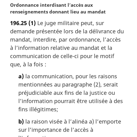
N
Ordonnance interdisant l’accès aux
o
renseignements donnant lieu au mandat
t
196.25
(1)
Le juge militaire peut, sur
e
demande présentée lors de la délivrance du
m
a
mandat, interdire, par ordonnance, l’accès
r
à l’information relative au mandat et la
g
communication de celle-ci pour le motif
i
que, à la fois :
n
a
a)
la communication, pour les raisons
l
mentionnées au paragraphe (2), serait
e
préjudiciable aux fins de la justice ou
:
l’information pourrait être utilisée à des
fins illégitimes;
b)
la raison visée à l’alinéa a) l’emporte
sur l’importance de l’accès à