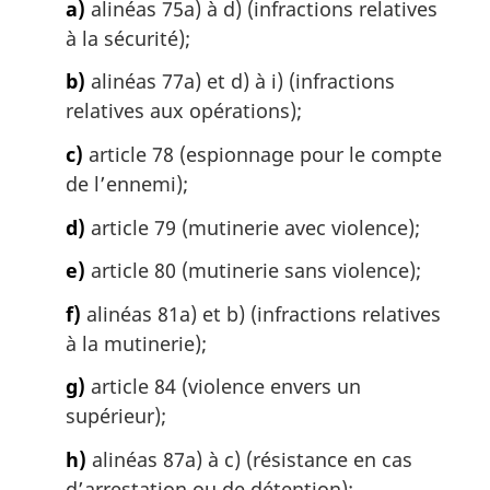
g
a)
alinéas 75a) à d) (infractions relatives
i
à la sécurité);
n
a
b)
alinéas 77a) et d) à i) (infractions
l
relatives aux opérations);
e
:
c)
article 78 (espionnage pour le compte
de l’ennemi);
d)
article 79 (mutinerie avec violence);
e)
article 80 (mutinerie sans violence);
f)
alinéas 81a) et b) (infractions relatives
à la mutinerie);
g)
article 84 (violence envers un
supérieur);
h)
alinéas 87a) à c) (résistance en cas
d’arrestation ou de détention);