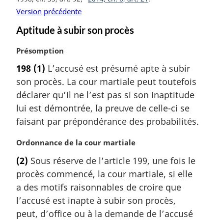
Version précédente
Aptitude à subir son procès
N
Présomption
o
198
(1)
L’accusé est présumé apte à subir
t
son procès. La cour martiale peut toutefois
e
m
déclarer qu’il ne l’est pas si son inaptitude
a
lui est démontrée, la preuve de celle-ci se
r
faisant par prépondérance des probabilités.
g
i
N
Ordonnance de la cour martiale
n
o
a
(2)
Sous réserve de l’article 199, une fois le
t
l
procès commencé, la cour martiale, si elle
e
e
m
a des motifs raisonnables de croire que
:
a
l’accusé est inapte à subir son procès,
r
peut, d’office ou à la demande de l’accusé
g