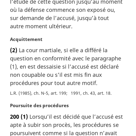
l’étude de cette question jusqu’au moment
i
où la défense commence son exposé ou,
n
a
sur demande de l’accusé, jusqu’à tout
l
autre moment ultérieur.
e
:
N
Acquittement
o
(2)
La cour martiale, si elle a différé la
t
question en conformité avec le paragraphe
e
m
(1), en est dessaisie si l’accusé est déclaré
a
non coupable ou s’il est mis fin aux
r
procédures pour tout autre motif.
g
i
L.R. (1985), ch. N-5, art. 199
1991, ch. 43, art. 18
n
N
Poursuite des procédures
a
o
l
200
(1)
Lorsqu’il est décidé que l’accusé est
t
e
apte à subir son procès, les procédures se
e
:
m
poursuivent comme si la question n’avait