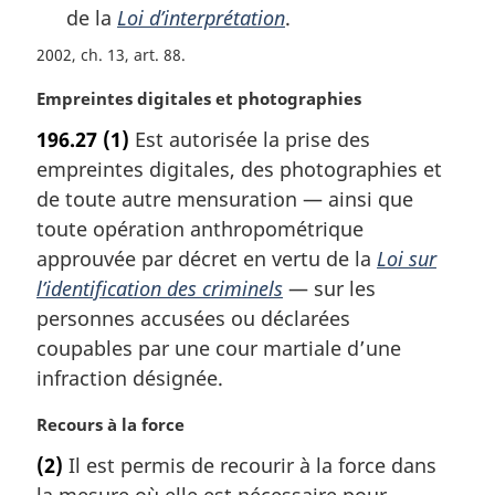
de la
Loi d’interprétation
.
2002, ch. 13, art. 88
N
Empreintes digitales et photographies
o
196.27
(1)
Est autorisée la prise des
t
empreintes digitales, des photographies et
e
m
de toute autre mensuration — ainsi que
a
toute opération anthropométrique
r
approuvée par décret en vertu de la
Loi sur
g
l’identification des criminels
— sur les
i
personnes accusées ou déclarées
n
a
coupables par une cour martiale d’une
l
infraction désignée.
e
:
N
Recours à la force
o
(2)
Il est permis de recourir à la force dans
t