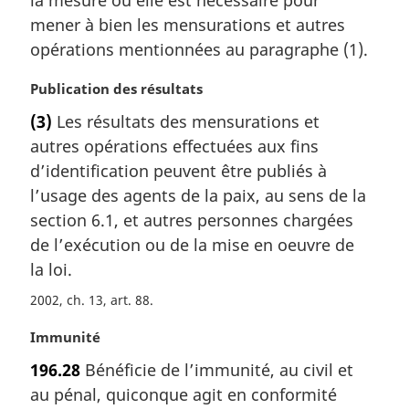
la mesure où elle est nécessaire pour
e
m
mener à bien les mensurations et autres
a
opérations mentionnées au paragraphe (1).
r
g
N
Publication des résultats
i
o
(3)
Les résultats des mensurations et
n
t
a
autres opérations effectuées aux fins
e
l
m
d’identification peuvent être publiés à
e
a
l’usage des agents de la paix, au sens de la
:
r
section 6.1, et autres personnes chargées
g
de l’exécution ou de la mise en oeuvre de
i
la loi.
n
a
2002, ch. 13, art. 88
l
e
N
Immunité
:
o
196.28
Bénéficie de l’immunité, au civil et
t
au pénal, quiconque agit en conformité
e