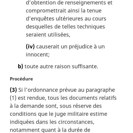
d’obtention de renseignements et
compromettrait ainsi la tenue
d’enquêtes ultérieures au cours
desquelles de telles techniques
seraient utilisées,
(iv)
causerait un préjudice à un
innocent;
b)
toute autre raison suffisante.
N
Procédure
o
(3)
Si l’ordonnance prévue au paragraphe
t
(1) est rendue, tous les documents relatifs
e
m
à la demande sont, sous réserve des
a
conditions que le juge militaire estime
r
indiquées dans les circonstances,
g
notamment quant à la durée de
i