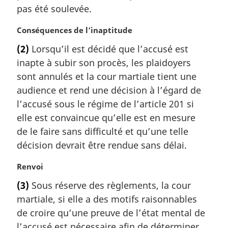
a
pas été soulevée.
r
g
N
Conséquences de l’inaptitude
i
o
(2)
Lorsqu’il est décidé que l’accusé est
n
t
a
inapte à subir son procès, les plaidoyers
e
l
m
sont annulés et la cour martiale tient une
e
a
audience et rend une décision à l’égard de
:
r
l’accusé sous le régime de l’article 201 si
g
elle est convaincue qu’elle est en mesure
i
de le faire sans difficulté et qu’une telle
n
a
décision devrait être rendue sans délai.
l
e
N
Renvoi
:
o
(3)
Sous réserve des règlements, la cour
t
martiale, si elle a des motifs raisonnables
e
m
de croire qu’une preuve de l’état mental de
a
l’accusé est nécessaire afin de déterminer