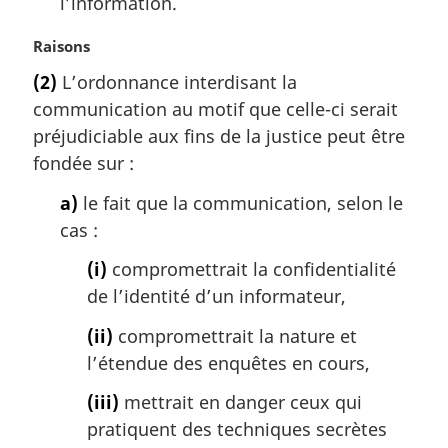
l’information.
N
Raisons
o
(2)
L’ordonnance interdisant la
t
communication au motif que celle-ci serait
e
m
préjudiciable aux fins de la justice peut être
a
fondée sur :
r
g
a)
le fait que la communication, selon le
i
cas :
n
a
(i)
compromettrait la confidentialité
l
de l’identité d’un informateur,
e
:
(ii)
compromettrait la nature et
l’étendue des enquêtes en cours,
(iii)
mettrait en danger ceux qui
pratiquent des techniques secrètes