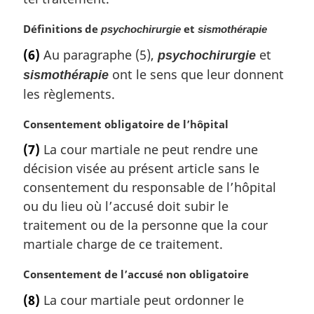
l
e
N
Définitions de
et
psychochirurgie
sismothérapie
:
o
(6)
Au paragraphe (5),
et
psychochirurgie
t
ont le sens que leur donnent
e
sismothérapie
m
les règlements.
a
r
N
Consentement obligatoire de l’hôpital
g
o
(7)
La cour martiale ne peut rendre une
i
t
décision visée au présent article sans le
n
e
a
m
consentement du responsable de l’hôpital
l
a
ou du lieu où l’accusé doit subir le
e
r
traitement ou de la personne que la cour
:
g
martiale charge de ce traitement.
i
n
N
Consentement de l’accusé non obligatoire
a
o
l
(8)
La cour martiale peut ordonner le
t
e