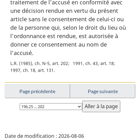
traitement de l’accusé en conformité avec
e
:
m
une décision rendue en vertu du présent
a
article sans le consentement de celui-ci ou
r
de la personne qui, selon le droit du lieu où
g
l’ordonnance est rendue, est autorisée à
i
donner ce consentement au nom de
n
a
l’accusé.
l
L.R. (1985), ch. N-5, art. 202
1991, ch. 43, art. 18
e
1997, ch. 18, art. 131
:
Page précédente
Page suivante
Choisissez
la
page
D
Date de modification :
2026-08-06