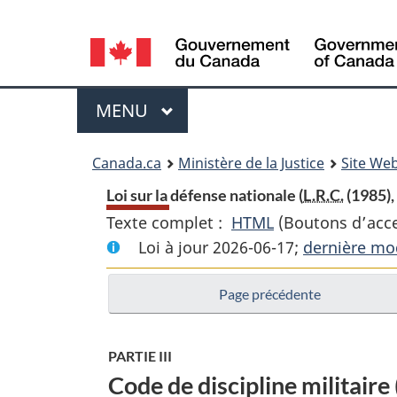
Language
selection
Menu
MENU
PRINCIPAL
You
Canada.ca
Ministère de la Justice
Site Web
are
Loi sur la défense nationale (
L.R.C.
(1985),
Texte complet :
HTML
Texte
(Boutons d’acces
here:
Loi à jour 2026-06-17;
complet
dernière mod
:
Page précédente
Loi
sur
la
PARTIE III
défense
Code de discipline militaire 
nationale