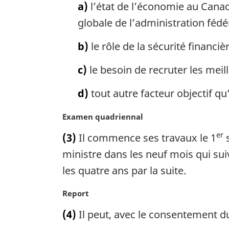
a)
l’état de l’économie au Canada
n
m
a
a
globale de l’administration fédé
l
r
e
g
b)
le rôle de la sécurité financi
:
i
n
c)
le besoin de recruter les meill
a
l
d)
tout autre facteur objectif q
e
:
N
Examen quadriennal
o
er
(3)
Il commence ses travaux le 1
s
t
e
ministre dans les neuf mois qui suiv
m
les quatre ans par la suite.
a
r
N
Report
g
o
i
(4)
Il peut, avec le consentement du 
t
n
e