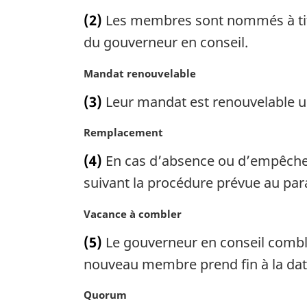
e
o
(2)
Les membres sont nommés à titr
:
t
e
du gouverneur en conseil.
m
a
N
Mandat renouvelable
r
o
(3)
Leur mandat est renouvelable un
g
t
i
e
N
Remplacement
n
m
o
a
a
(4)
En cas d’absence ou d’empêche
t
l
r
e
suivant la procédure prévue au par
e
g
m
:
i
a
N
Vacance à combler
n
r
o
a
(5)
Le gouverneur en conseil combl
g
t
l
i
e
nouveau membre prend fin à la date
e
n
m
:
a
a
N
Quorum
l