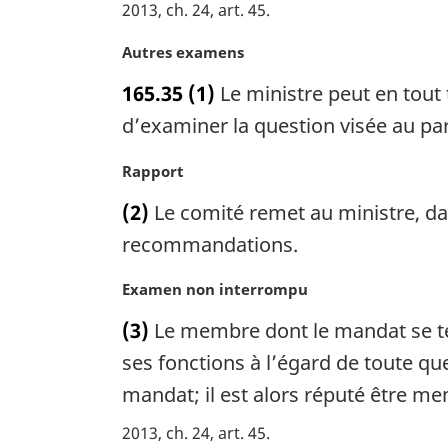
2013, ch. 24, art. 45
a
m
l
a
N
Autres examens
e
r
o
:
165.35
(1)
Le ministre peut en tou
g
t
i
e
d’examiner la question visée au par
n
m
a
a
N
Rapport
l
r
o
e
(2)
Le comité remet au ministre, dans
g
t
:
i
e
recommandations.
n
m
a
a
N
Examen non interrompu
l
r
o
(3)
Le membre dont le mandat se ter
e
g
t
:
i
e
ses fonctions à l’égard de toute qu
n
m
mandat; il est alors réputé être m
a
a
l
r
2013, ch. 24, art. 45
e