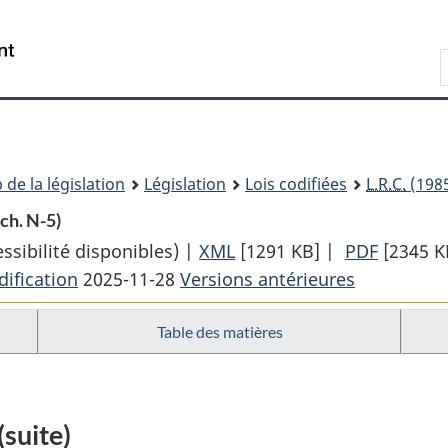
Passer
Passer
Passer
au
à
à
Recherche
contenu
«
la
principal
À
version
propos
HTML
de
simplifiée
ce
 de la législation
Législation
Lois codifiées
L.R.C.
(1985
site
 ch. N-5)
sibilité disponibles) |
XML
Texte
[1291 KB]
|
PDF
Texte
[2345 K
ification
2025-11-28
Versions antérieures
complet
complet
:
:
Table des matières
Loi
Loi
sur
sur
la
la
défense
défense
(suite)
nationale
nationa