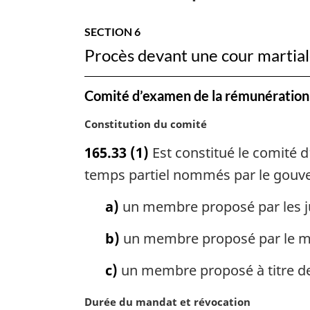
SECTION 6
Procès devant une cour martiale
Comité d’examen de la rémunération d
N
Constitution du comité
o
165.33
(1)
Est constitué le comité 
t
e
temps partiel nommés par le gouver
m
a
a)
un membre proposé par les ju
r
g
b)
un membre proposé par le mi
i
n
c)
un membre proposé à titre d
a
l
N
Durée du mandat et révocation