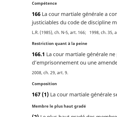
e
g
N
Compétence
:
i
o
166
La cour martiale générale a co
n
t
a
e
justiciables du code de discipline mi
l
m
L.R. (1985), ch. N-5, art. 166
1998, ch. 35, a
e
a
:
r
N
Restriction quant à la peine
g
o
i
166.1
La cour martiale générale ne p
t
n
e
d’emprisonnement ou une amende
a
m
l
2008, ch. 29, art. 9
a
e
r
:
N
Composition
g
o
i
167
(1)
La cour martiale générale s
t
n
e
a
N
Membre le plus haut gradé
m
l
o
a
e
(2)
Le plus haut gradé des membres 