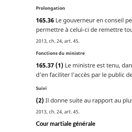
g
:
i
N
Prolongation
n
o
165.36
Le gouverneur en conseil pe
a
t
l
e
permettre à celui-ci de remettre tou
e
m
2013, ch. 24, art. 45
:
a
r
N
Fonctions du ministre
g
o
i
165.37
(1)
Le ministre est tenu, dans
t
n
e
d’en faciliter l’accès par le public 
a
m
l
a
N
Suivi
e
r
o
:
(2)
Il donne suite au rapport au plus
g
t
i
e
2013, ch. 24, art. 45
n
m
a
a
Cour martiale générale
l
r