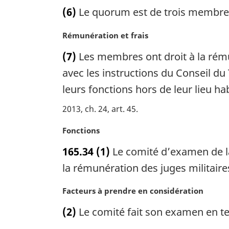
r
o
(6)
Le quorum est de trois membre
e
g
t
:
i
e
N
Rémunération et frais
n
m
o
a
a
(7)
Les membres ont droit à la rému
t
l
r
e
avec les instructions du Conseil du
e
g
m
:
i
leurs fonctions hors de leur lieu ha
a
n
r
2013, ch. 24, art. 45
a
g
l
i
N
Fonctions
e
n
o
:
165.34
(1)
Le comité d’examen de la
a
t
l
e
la rémunération des juges militaires
e
m
:
a
N
Facteurs à prendre en considération
r
o
(2)
Le comité fait son examen en te
g
t
i
e