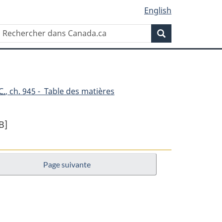
English
Rechercher
Recherche
dans
Canada.ca
C.
, ch. 945 - Table des matières
B]
Page suivante
ent