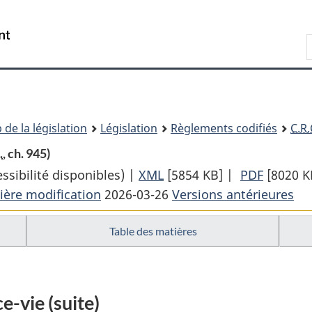
Passer
Passer
Passer
au
à
à
Recherche
contenu
«
la
principal
À
version
propos
HTML
de
simplifiée
ce
 de la législation
Législation
Règlements codifiés
C.R.
site
.
, ch. 945)
sibilité disponibles) |
XML
Texte
[5854 KB]
|
PDF
Texte
[8020 K
ière modification
2026-03-26
complet
Versions antérieures
complet
:
:
Table des matières
Règlement
Règlem
de
de
l’impôt
l’impôt
sur
sur
e-vie (suite)
le
le