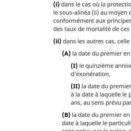
(i)
dans le cas où la protecti
le sous-alinéa (ii) au moyen 
conformément aux principes 
des taux de mortalité de ces 
(ii)
dans les autres cas, celle 
(A)
la date du premier en 
(I)
le quinzième anniver
d’exonération,
(II)
la date du premier
à la date à laquelle le
ans, au sens prévu par l
(B)
la date du premier en 
date à laquelle le particul