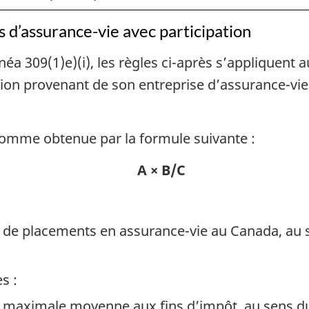
revenu
revenu
 d’assurance-vie avec participation
néa 309(1)e)(i), les règles ci-après s’appliquent 
ion provenant de son entreprise d’assurance-vie 
 somme obtenue par la formule suivante :
A × B/C
s de placements en assurance-vie au Canada, au 
s :
le maximale moyenne aux fins d’impôt, au sens d