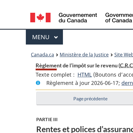
Language
selection
Menu
MENU
PRINCIPAL
You
Canada.ca
Ministère de la Justice
Site Web
are
Règlement de l’impôt sur le revenu (
C.R.C
Texte complet :
HTML
Texte
(Boutons d’acces
here:
Règlement à jour 2026-06-17;
complet
dern
:
Page précédente
Règlement
de
l’impôt
PARTIE III
sur
Rentes et polices d’assuranc
le