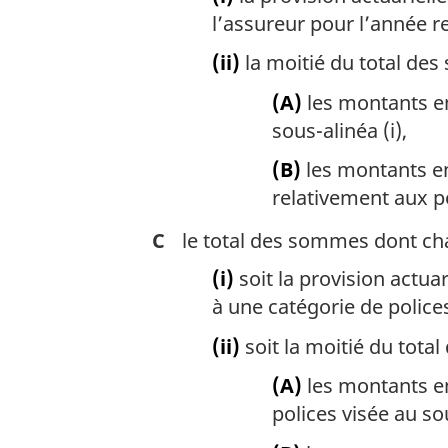
l’assureur pour l’année r
(ii)
la moitié du total de
(A)
les montants en
sous-alinéa (i),
(B)
les montants en
relativement aux po
C
le total des sommes dont ch
(i)
soit la provision actu
à une catégorie de police
(ii)
soit la moitié du tota
(A)
les montants en
polices visée au sou