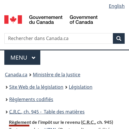
Language
English
Passer
Passer
Passer
au
à
à
selection
contenu
«
la
principal
À
version
propos
HTML
Recherche
R
Rec
de
simplifiée
d
ce
C
Menu
site
MENU
PRINCIPAL
You
Canada.ca
Ministère de la Justice
are
Site Web de la législation
Législation
here:
Règlements codifiés
C.R.C.
, ch. 945 - Table des matières
Règlement de l’impôt sur le revenu (
C.R.C.
, ch. 945)