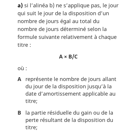
n
a)
si l’alinéa b) ne s’applique pas, le jour
a
qui suit le jour de la disposition d’un
l
nombre de jours égal au total du
e
:
nombre de jours déterminé selon la
formule suivante relativement à chaque
titre :
A × B/C
où :
A
représente le nombre de jours allant
du jour de la disposition jusqu’à la
date d’amortissement applicable au
titre;
B
la partie résiduelle du gain ou de la
perte résultant de la disposition du
titre;