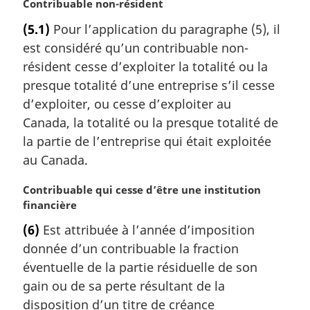
N
Contribuable non-résident
o
(5.1)
Pour l’application du paragraphe (5), il
t
est considéré qu’un contribuable non-
e
m
résident cesse d’exploiter la totalité ou la
a
presque totalité d’une entreprise s’il cesse
r
d’exploiter, ou cesse d’exploiter au
g
Canada, la totalité ou la presque totalité de
i
la partie de l’entreprise qui était exploitée
n
a
au Canada.
l
e
N
Contribuable qui cesse d’être une institution
:
o
financière
t
(6)
Est attribuée à l’année d’imposition
e
donnée d’un contribuable la fraction
m
a
éventuelle de la partie résiduelle de son
r
gain ou de sa perte résultant de la
g
disposition d’un titre de créance