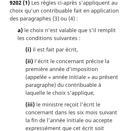
9202
(1)
Les règles ci-après s’appliquent au
t
choix qu’un contribuable fait en application
e
m
des paragraphes (3) ou (4) :
a
a)
le choix n’est valable que s’il remplit
r
g
les conditions suivantes :
i
(i)
il est fait par écrit,
n
a
(ii)
l’écrit le concernant précise la
l
première année d’imposition
e
:
(appelée « année initiale » au présent
paragraphe) du contribuable à
laquelle le choix s’applique,
(iii)
le ministre reçoit l’écrit le
concernant dans les six mois suivant
la fin de l’année initiale ou accepte
expressément que cet écrit soit