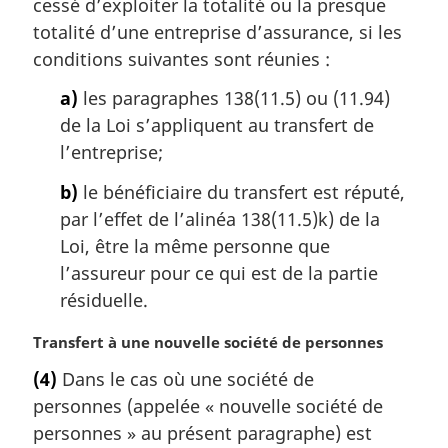
cessé d’exploiter la totalité ou la presque
l
totalité d’une entreprise d’assurance, si les
e
conditions suivantes sont réunies :
:
a)
les paragraphes 138(11.5) ou (11.94)
de la Loi s’appliquent au transfert de
l’entreprise;
b)
le bénéficiaire du transfert est réputé,
par l’effet de l’alinéa 138(11.5)k) de la
Loi, être la même personne que
l’assureur pour ce qui est de la partie
résiduelle.
N
Transfert à une nouvelle société de personnes
o
(4)
Dans le cas où une société de
t
personnes (appelée « nouvelle société de
e
m
personnes » au présent paragraphe) est