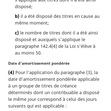
disposé;
b)
il a été disposé des titres en cause au
même moment;
c)
le nombre de titres dont il a été ainsi
disposé et auxquels s’applique le
paragraphe 142.4(4) de la Loi s’élève à
au moins 50.
N
Date d’amortissement pondérée
o
(4)
Pour l’application du paragraphe (3), la
t
date d’amortissement pondérée applicable
e
m
à un groupe de titres de créance
a
déterminés dont un contribuable a disposé
r
le même jour correspond à celui des jours
g
suivants qui est applicable :
i