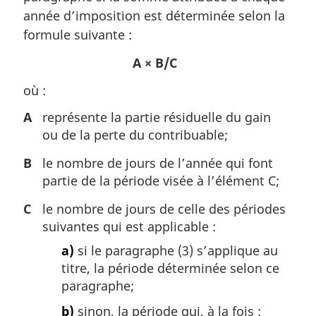
a
année d’imposition est déterminée selon la
l
formule suivante :
e
:
A × B/C
où :
A
représente la partie résiduelle du gain
ou de la perte du contribuable;
B
le nombre de jours de l’année qui font
partie de la période visée à l’élément C;
C
le nombre de jours de celle des périodes
suivantes qui est applicable :
a)
si le paragraphe (3) s’applique au
titre, la période déterminée selon ce
paragraphe;
b)
sinon, la période qui, à la fois :