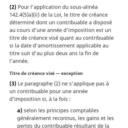
o
(2)
Pour l’application du sous-alinéa
t
142.4(5)a)(ii) de la Loi, le titre de créance
e
m
déterminé dont un contribuable a disposé
a
au cours d’une année d’imposition est un
r
titre de créance visé quant au contribuable
g
si la date d’amortissement applicable au
i
titre suit d’au plus deux ans la fin de
n
a
l’année.
l
e
N
Titre de créance visé — exception
:
o
(3)
Le paragraphe (2) ne s’applique pas à
t
un contribuable pour une année
e
m
d’imposition si, à la fois :
a
a)
selon les principes comptables
r
g
généralement reconnus, les gains et les
i
pertes du contribuable résultant de la