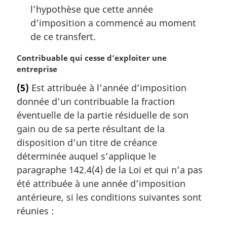
l’hypothèse que cette année
d’imposition a commencé au moment
de ce transfert.
N
Contribuable qui cesse d’exploiter une
o
entreprise
t
(5)
Est attribuée à l’année d’imposition
e
donnée d’un contribuable la fraction
m
a
éventuelle de la partie résiduelle de son
r
gain ou de sa perte résultant de la
g
disposition d’un titre de créance
i
déterminée auquel s’applique le
n
paragraphe 142.4(4) de la Loi et qui n’a pas
a
l
été attribuée à une année d’imposition
e
antérieure, si les conditions suivantes sont
:
réunies :