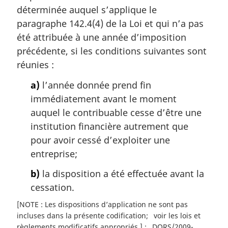
i
déterminée auquel s’applique le
n
paragraphe 142.4(4) de la Loi et qui n’a pas
a
l
été attribuée à une année d’imposition
e
précédente, si les conditions suivantes sont
:
réunies :
a)
l’année donnée prend fin
immédiatement avant le moment
auquel le contribuable cesse d’être une
institution financière autrement que
pour avoir cessé d’exploiter une
entreprise;
b)
la disposition a été effectuée avant la
cessation.
[NOTE : Les dispositions d’application ne sont pas
incluses dans la présente codification
voir les lois et
règlements modificatifs appropriés.]
DORS/2009-