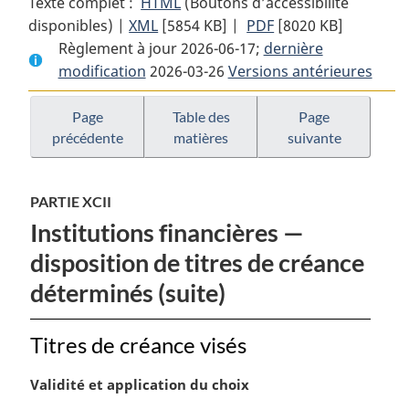
Texte complet :
HTML
Texte
(Boutons d’accessibilité
disponibles) |
XML
Texte
[5854 KB]
complet
|
PDF
Texte
[8020 KB]
Règlement à jour 2026-06-17;
complet
:
dernière
complet
modification
2026-03-26
:
Règlement
Versions antérieures
:
Règlement
de
Règlement
de
l’impôt
de
Page
Table des
Page
précédente
matières
suivante
l’impôt
sur
l’impôt
sur
le
sur
le
revenu
le
PARTIE XCII
revenu
revenu
Institutions financières —
disposition de titres de créance
déterminés (suite)
Titres de créance visés
N
Validité et application du choix
o