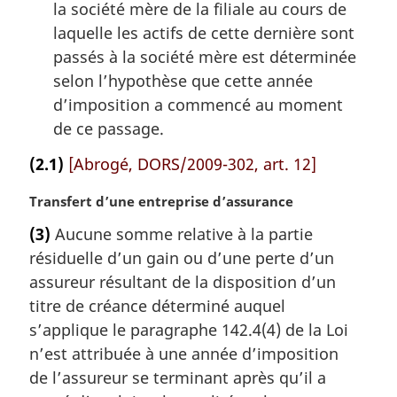
la société mère de la filiale au cours de
laquelle les actifs de cette dernière sont
passés à la société mère est déterminée
selon l’hypothèse que cette année
d’imposition a commencé au moment
de ce passage.
(2.1)
[Abrogé, DORS/2009-302, art. 12]
N
Transfert d’une entreprise d’assurance
o
(3)
Aucune somme relative à la partie
t
résiduelle d’un gain ou d’une perte d’un
e
m
assureur résultant de la disposition d’un
a
titre de créance déterminé auquel
r
s’applique le paragraphe 142.4(4) de la Loi
g
n’est attribuée à une année d’imposition
i
de l’assureur se terminant après qu’il a
n
a