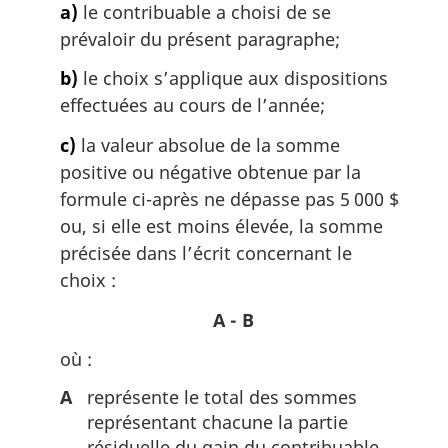
a)
le contribuable a choisi de se
a
prévaloir du présent paragraphe;
l
e
b)
le choix s’applique aux dispositions
:
effectuées au cours de l’année;
c)
la valeur absolue de la somme
positive ou négative obtenue par la
formule ci-après ne dépasse pas 5 000 $
ou, si elle est moins élevée, la somme
précisée dans l’écrit concernant le
choix :
A - B
où :
A
représente le total des sommes
représentant chacune la partie
résiduelle du gain du contribuable