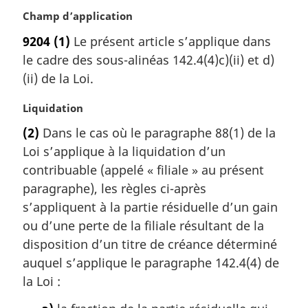
N
Champ d’application
o
9204
(1)
Le présent article s’applique dans
t
le cadre des sous-alinéas 142.4(4)c)(ii) et d)
e
m
(ii) de la Loi.
a
r
N
Liquidation
g
o
(2)
Dans le cas où le paragraphe 88(1) de la
i
t
Loi s’applique à la liquidation d’un
n
e
a
m
contribuable (appelé « filiale » au présent
l
a
paragraphe), les règles ci-après
e
r
s’appliquent à la partie résiduelle d’un gain
:
g
ou d’une perte de la filiale résultant de la
i
disposition d’un titre de créance déterminé
n
a
auquel s’applique le paragraphe 142.4(4) de
l
la Loi :
e
: