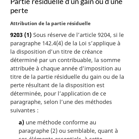
Partie résiduelle d’un gain ou d’une
perte
N
Attribution de la partie résiduelle
o
9203
(1)
Sous réserve de l’article 9204, si le
t
paragraphe 142.4(4) de la Loi s’applique à
e
m
la disposition d’un titre de créance
a
déterminé par un contribuable, la somme
r
attribuée à chaque année d’imposition au
g
titre de la partie résiduelle du gain ou de la
i
perte résultant de la disposition est
n
a
déterminée, pour l’application de ce
l
paragraphe, selon l’une des méthodes
e
suivantes :
:
a)
une méthode conforme au
paragraphe (2) ou semblable, quant à