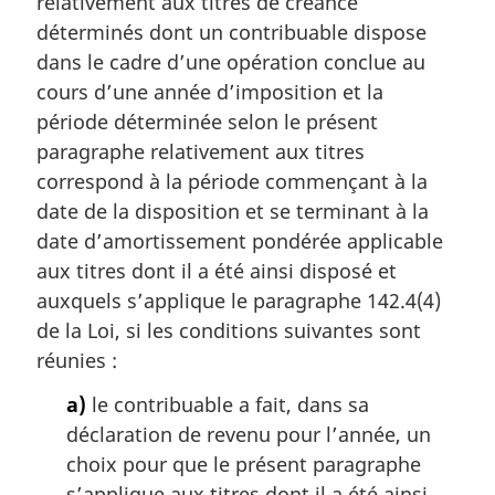
relativement aux titres de créance
e
m
déterminés dont un contribuable dispose
a
dans le cadre d’une opération conclue au
r
cours d’une année d’imposition et la
g
période déterminée selon le présent
i
paragraphe relativement aux titres
n
a
correspond à la période commençant à la
l
date de la disposition et se terminant à la
e
date d’amortissement pondérée applicable
:
aux titres dont il a été ainsi disposé et
auxquels s’applique le paragraphe 142.4(4)
de la Loi, si les conditions suivantes sont
réunies :
a)
le contribuable a fait, dans sa
déclaration de revenu pour l’année, un
choix pour que le présent paragraphe
s’applique aux titres dont il a été ainsi