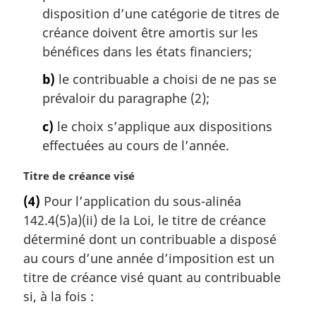
n
disposition d’une catégorie de titres de
a
créance doivent être amortis sur les
l
bénéfices dans les états financiers;
e
:
b)
le contribuable a choisi de ne pas se
prévaloir du paragraphe (2);
c)
le choix s’applique aux dispositions
effectuées au cours de l’année.
N
Titre de créance visé
o
(4)
Pour l’application du sous-alinéa
t
142.4(5)a)(ii) de la Loi, le titre de créance
e
m
déterminé dont un contribuable a disposé
a
au cours d’une année d’imposition est un
r
titre de créance visé quant au contribuable
g
si, à la fois :
i
n