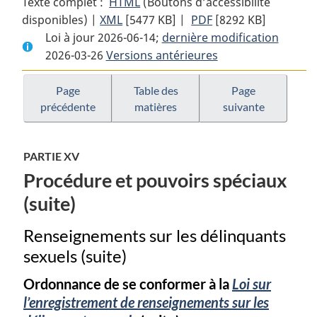
Texte complet :
HTML
Texte
(Boutons d’accessibilité
disponibles) |
XML
Texte
[5477 KB]
complet
|
PDF
Texte
[8292 KB]
Loi à jour 2026-06-14;
complet
:
dernière modification
complet
2026-03-26
Versions antérieures
:
Code
:
Code
criminel
Code
criminel
criminel
Page
Table des
Page
précédente
matières
suivante
PARTIE XV
Procédure et pouvoirs spéciaux
(suite)
Renseignements sur les délinquants
sexuels (suite)
Ordonnance de se conformer à la
Loi sur
l’enregistrement de renseignements sur les