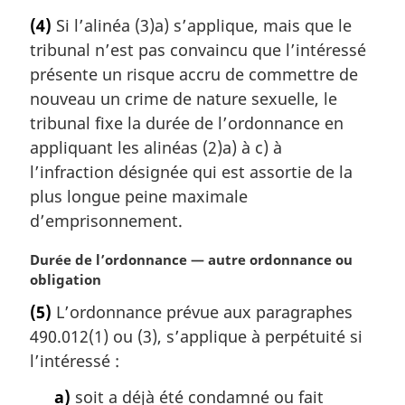
o
(4)
Si l’alinéa (3)a) s’applique, mais que le
t
tribunal n’est pas convaincu que l’intéressé
e
m
présente un risque accru de commettre de
a
nouveau un crime de nature sexuelle, le
r
tribunal fixe la durée de l’ordonnance en
g
appliquant les alinéas (2)a) à c) à
i
l’infraction désignée qui est assortie de la
n
a
plus longue peine maximale
l
d’emprisonnement.
e
:
N
Durée de l’ordonnance — autre ordonnance ou
o
obligation
t
(5)
L’ordonnance prévue aux paragraphes
e
490.012(1) ou (3), s’applique à perpétuité si
m
a
l’intéressé :
r
a)
soit a déjà été condamné ou fait
g