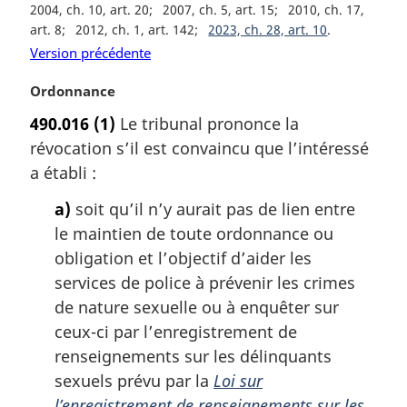
2004, ch. 10, art. 20
2007, ch. 5, art. 15
2010, ch. 17,
art. 8
2012, ch. 1, art. 142
2023, ch. 28, art. 10
Version précédente
N
Ordonnance
o
490.016
(1)
Le tribunal prononce la
t
révocation s’il est convaincu que l’intéressé
e
m
a établi :
a
a)
soit qu’il n’y aurait pas de lien entre
r
g
le maintien de toute ordonnance ou
i
obligation et l’objectif d’aider les
n
services de police à prévenir les crimes
a
de nature sexuelle ou à enquêter sur
l
ceux-ci par l’enregistrement de
e
:
renseignements sur les délinquants
sexuels prévu par la
Loi sur
l’enregistrement de renseignements sur les