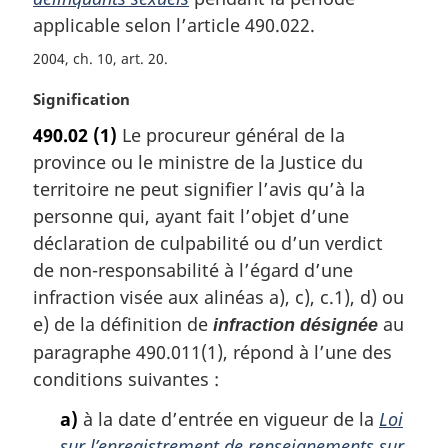
i
applicable selon l’article 490.022.
n
a
2004, ch. 10, art. 20
l
e
N
Signification
:
o
490.02
(1)
Le procureur général de la
t
province ou le ministre de la Justice du
e
m
territoire ne peut signifier l’avis qu’à la
a
personne qui, ayant fait l’objet d’une
r
déclaration de culpabilité ou d’un verdict
g
de non-responsabilité à l’égard d’une
i
infraction visée aux alinéas a), c), c.1), d) ou
n
a
e) de la définition de
au
infraction désignée
l
paragraphe 490.011(1), répond à l’une des
e
conditions suivantes :
:
a)
à la date d’entrée en vigueur de la
Loi
sur l’enregistrement de renseignements sur