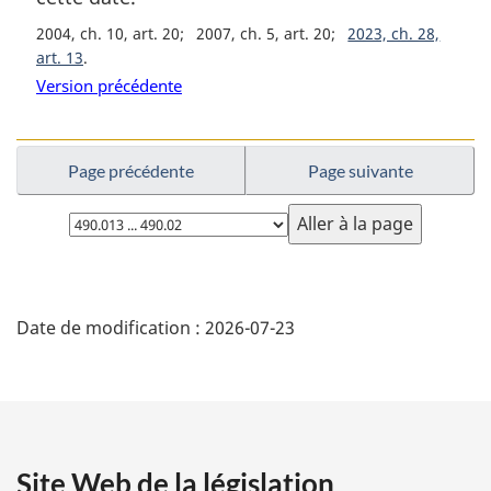
l
2004, ch. 10, art. 20
2007, ch. 5, art. 20
2023, ch. 28,
e
art. 13
:
Version précédente
Page précédente
Page suivante
Choisissez
la
page
D
Date de modification :
2026-07-23
é
t
a
Site Web de la législation