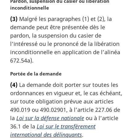
N
Pardon, suspension du casier ou libération
a
o
inconditionnelle
l
t
e
(3)
Malgré les paragraphes (1) et (2), la
e
:
demande peut être présentée dès le
m
a
pardon, la suspension du casier de
r
l’intéressé ou le prononcé de la libération
g
inconditionnelle en application de l’alinéa
i
672.54a).
n
a
N
Portée de la demande
l
o
e
(4)
La demande doit porter sur toutes les
t
:
ordonnances en vigueur et, le cas échéant,
e
m
sur toute obligation prévue aux articles
a
490.019 ou 490.02901, à l’article 227.06 de
r
la
Loi sur la défense nationale
ou à l’article
g
36.1 de la
Loi sur le transfèrement
i
international des délinquants
.
n