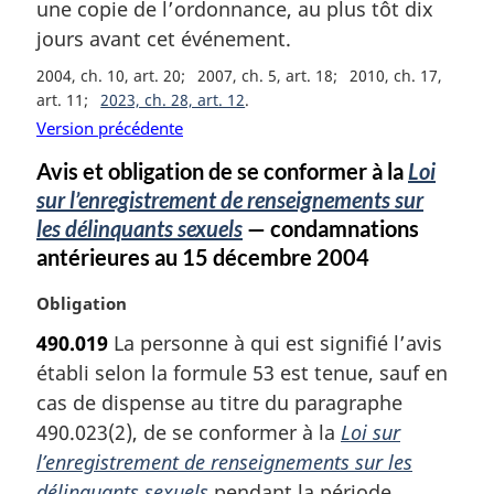
une copie de l’ordonnance, au plus tôt dix
g
jours avant cet événement.
i
n
2004, ch. 10, art. 20
2007, ch. 5, art. 18
2010, ch. 17,
a
art. 11
2023, ch. 28, art. 12
l
Version précédente
e
:
Avis et obligation de se conformer à la
Loi
sur l’enregistrement de renseignements sur
les délinquants sexuels
— condamnations
antérieures au 15 décembre 2004
N
Obligation
o
490.019
La personne à qui est signifié l’avis
t
établi selon la formule 53 est tenue, sauf en
e
m
cas de dispense au titre du paragraphe
a
490.023(2), de se conformer à la
Loi sur
r
l’enregistrement de renseignements sur les
g
délinquants sexuels
pendant la période