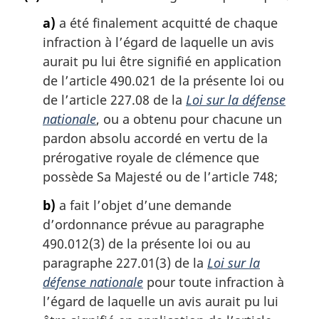
t
e
a)
a été finalement acquitté de chaque
m
infraction à l’égard de laquelle un avis
a
aurait pu lui être signifié en application
r
g
de l’article 490.021 de la présente loi ou
i
de l’article 227.08 de la
Loi sur la défense
n
nationale
, ou a obtenu pour chacune un
a
pardon absolu accordé en vertu de la
l
prérogative royale de clémence que
e
:
possède Sa Majesté ou de l’article 748;
b)
a fait l’objet d’une demande
d’ordonnance prévue au paragraphe
490.012(3) de la présente loi ou au
paragraphe 227.01(3) de la
Loi sur la
défense nationale
pour toute infraction à
l’égard de laquelle un avis aurait pu lui