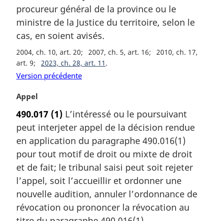
a
procureur général de la province ou le
n
r
a
ministre de la Justice du territoire, selon le
g
l
cas, en soient avisés.
i
e
n
2004, ch. 10, art. 20
2007, ch. 5, art. 16
2010, ch. 17,
:
a
art. 9
2023, ch. 28, art. 11
l
Version précédente
e
:
N
Appel
o
490.017
(1)
L’intéressé ou le poursuivant
t
peut interjeter appel de la décision rendue
e
m
en application du paragraphe 490.016(1)
a
pour tout motif de droit ou mixte de droit
r
et de fait; le tribunal saisi peut soit rejeter
g
l’appel, soit l’accueillir et ordonner une
i
nouvelle audition, annuler l’ordonnance de
n
a
révocation ou prononcer la révocation au
l
titre du paragraphe 490.016(1).