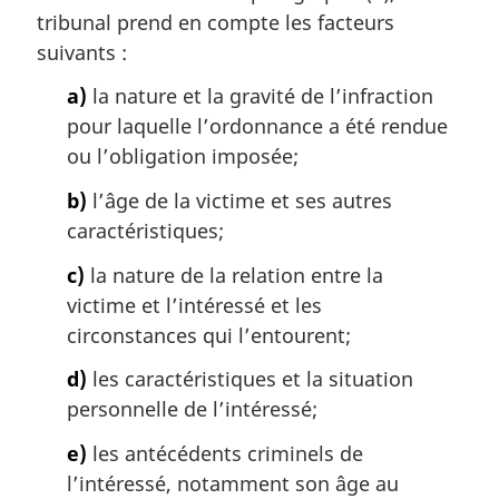
m
tribunal prend en compte les facteurs
a
suivants :
r
g
a)
la nature et la gravité de l’infraction
i
pour laquelle l’ordonnance a été rendue
n
ou l’obligation imposée;
a
l
b)
l’âge de la victime et ses autres
e
caractéristiques;
:
c)
la nature de la relation entre la
victime et l’intéressé et les
circonstances qui l’entourent;
d)
les caractéristiques et la situation
personnelle de l’intéressé;
e)
les antécédents criminels de
l’intéressé, notamment son âge au