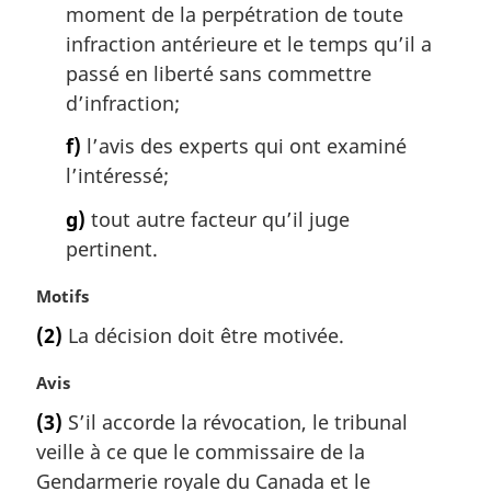
moment de la perpétration de toute
infraction antérieure et le temps qu’il a
passé en liberté sans commettre
d’infraction;
f)
l’avis des experts qui ont examiné
l’intéressé;
g)
tout autre facteur qu’il juge
pertinent.
N
Motifs
o
(2)
La décision doit être motivée.
t
e
N
Avis
m
o
a
(3)
S’il accorde la révocation, le tribunal
t
r
veille à ce que le commissaire de la
e
g
m
Gendarmerie royale du Canada et le
i