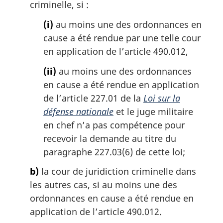
criminelle, si :
a
r
(i)
au moins une des ordonnances en
g
cause a été rendue par une telle cour
i
en application de l’article 490.012,
n
a
(ii)
au moins une des ordonnances
l
en cause a été rendue en application
e
:
de l’article 227.01 de la
Loi sur la
défense nationale
et le juge militaire
en chef n’a pas compétence pour
recevoir la demande au titre du
paragraphe 227.03(6) de cette loi;
b)
la cour de juridiction criminelle dans
les autres cas, si au moins une des
ordonnances en cause a été rendue en
application de l’article 490.012.