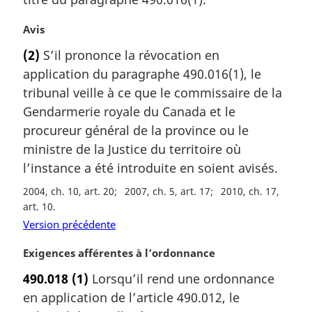
e
:
N
Avis
o
(2)
S’il prononce la révocation en
t
application du paragraphe 490.016(1), le
e
m
tribunal veille à ce que le commissaire de la
a
Gendarmerie royale du Canada et le
r
procureur général de la province ou le
g
ministre de la Justice du territoire où
i
l’instance a été introduite en soient avisés.
n
a
2004, ch. 10, art. 20
2007, ch. 5, art. 17
2010, ch. 17,
l
art. 10
e
Version précédente
:
N
Exigences afférentes à l’ordonnance
o
490.018
(1)
Lorsqu’il rend une ordonnance
t
en application de l’article 490.012, le
e