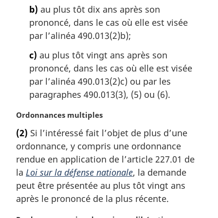
a
b)
au plus tôt dix ans après son
l
prononcé, dans le cas où elle est visée
e
par l’alinéa 490.013(2)b);
:
c)
au plus tôt vingt ans après son
prononcé, dans les cas où elle est visée
par l’alinéa 490.013(2)c) ou par les
paragraphes 490.013(3), (5) ou (6).
N
Ordonnances multiples
o
(2)
Si l’intéressé fait l’objet de plus d’une
t
ordonnance, y compris une ordonnance
e
m
rendue en application de l’article 227.01 de
a
la
Loi sur la défense nationale
, la demande
r
peut être présentée au plus tôt vingt ans
g
après le prononcé de la plus récente.
i
n