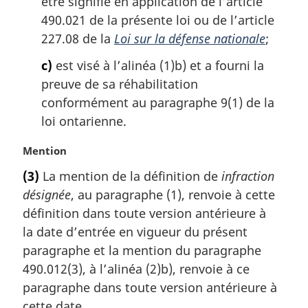
être signifié en application de l’article
490.021 de la présente loi ou de l’article
227.08 de la
Loi sur la défense nationale
;
c)
est visé à l’alinéa (1)b) et a fourni la
preuve de sa réhabilitation
conformément au paragraphe 9(1) de la
loi ontarienne.
N
Mention
o
(3)
La mention de la définition de
infraction
t
désignée
, au paragraphe (1), renvoie à cette
e
m
définition dans toute version antérieure à
a
la date d’entrée en vigueur du présent
r
paragraphe et la mention du paragraphe
g
490.012(3), à l’alinéa (2)b), renvoie à ce
i
paragraphe dans toute version antérieure à
n
a
cette date.