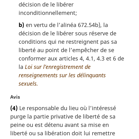
:
g
décision de le libérer
i
inconditionnellement;
n
a
b)
en vertu de l’alinéa 672.54b), la
l
décision de le libérer sous réserve de
e
conditions qui ne restreignent pas sa
:
liberté au point de l’empêcher de se
conformer aux articles 4, 4.1, 4.3 et 6 de
la
Loi sur l’enregistrement de
renseignements sur les délinquants
sexuels.
N
Avis
o
(4)
Le responsable du lieu où l’intéressé
t
purge la partie privative de liberté de sa
e
m
peine ou est détenu avant sa mise en
a
liberté ou sa libération doit lui remettre
r