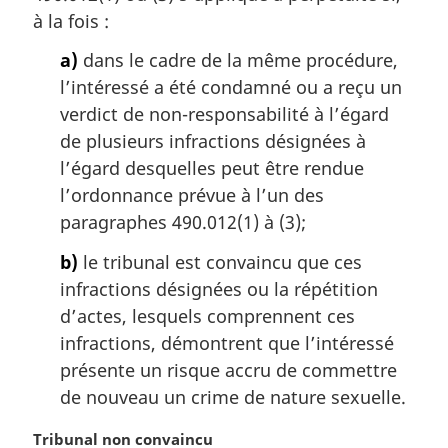
a
à la fois :
r
a)
dans le cadre de la même procédure,
g
i
l’intéressé a été condamné ou a reçu un
n
verdict de non-responsabilité à l’égard
a
de plusieurs infractions désignées à
l
l’égard desquelles peut être rendue
e
l’ordonnance prévue à l’un des
:
paragraphes 490.012(1) à (3);
b)
le tribunal est convaincu que ces
infractions désignées ou la répétition
d’actes, lesquels comprennent ces
infractions, démontrent que l’intéressé
présente un risque accru de commettre
de nouveau un crime de nature sexuelle.
N
Tribunal non convaincu