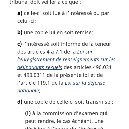
m
tribunal doit veiller à ce que :
a
a)
celle-ci soit lue à l’intéressé ou par
r
g
celui-ci;
i
b)
une copie lui en soit remise;
n
a
c)
l’intéressé soit informé de la teneur
l
des articles 4 à 7.1 de la
Loi sur
e
:
l’enregistrement de renseignements sur les
délinquants sexuels
des articles 490.031
et 490.0311 de la présente loi et de
l’article 119.1 de la
Loi sur la défense
nationale
;
d)
une copie de celle-ci soit transmise :
(i)
à la commission d’examen qui
peut rendre, le cas échéant, une
décision à l’égard de l’intéressé,