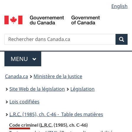
Language
English
Passer
Passer
Passer
au
à
à
selection
contenu
«
la
principal
À
version
propos
HTML
Recherche
R
Rec
de
simplifiée
d
ce
C
Menu
site
MENU
PRINCIPAL
You
Canada.ca
Ministère de la Justice
are
Site Web de la législation
Législation
here:
Lois codifiées
L.R.C.
(1985), ch. C-46 - Table des matières
Code criminel (
L.R.C.
(1985), ch. C-46)