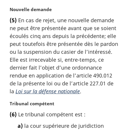
a
N
Nouvelle demande
l
o
e
(5)
En cas de rejet, une nouvelle demande
t
:
ne peut être présentée avant que se soient
e
m
écoulés cinq ans depuis la précédente; elle
a
peut toutefois être présentée dès le pardon
r
ou la suspension du casier de l’intéressé.
g
Elle est irrecevable si, entre-temps, ce
i
dernier fait l’objet d’une ordonnance
n
a
rendue en application de l’article 490.012
l
de la présente loi ou de l’article 227.01 de
e
la
Loi sur la défense nationale
.
:
N
Tribunal compétent
o
(6)
Le tribunal compétent est :
t
e
a)
la cour supérieure de juridiction
m