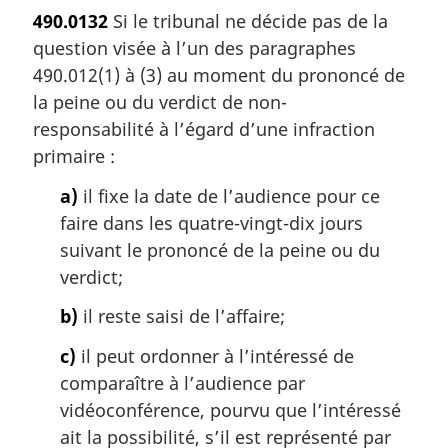
o
490.0132
Si le tribunal ne décide pas de la
t
question visée à l’un des paragraphes
e
m
490.012(1) à (3) au moment du prononcé de
a
la peine ou du verdict de non-
r
responsabilité à l’égard d’une infraction
g
primaire :
i
n
a)
il fixe la date de l’audience pour ce
a
faire dans les quatre-vingt-dix jours
l
suivant le prononcé de la peine ou du
e
:
verdict;
b)
il reste saisi de l’affaire;
c)
il peut ordonner à l’intéressé de
comparaître à l’audience par
vidéoconférence, pourvu que l’intéressé
ait la possibilité, s’il est représenté par