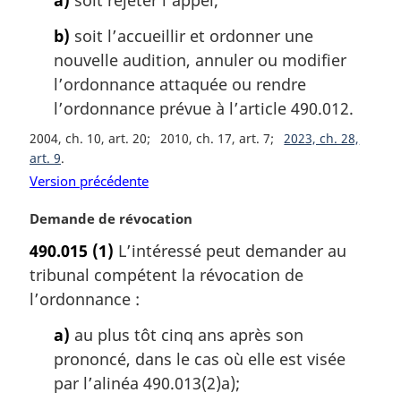
a)
soit rejeter l’appel;
l
e
b)
soit l’accueillir et ordonner une
:
nouvelle audition, annuler ou modifier
l’ordonnance attaquée ou rendre
l’ordonnance prévue à l’article 490.012.
2004, ch. 10, art. 20
2010, ch. 17, art. 7
2023, ch. 28,
art. 9
Version précédente
N
Demande de révocation
o
490.015
(1)
L’intéressé peut demander au
t
tribunal compétent la révocation de
e
m
l’ordonnance :
a
a)
au plus tôt cinq ans après son
r
g
prononcé, dans le cas où elle est visée
i
par l’alinéa 490.013(2)a);
n