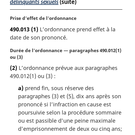
délinquants sexuels
(suite)
N
Prise d’effet de l’ordonnance
o
490.013
(1)
L’ordonnance prend effet à la
t
date de son prononcé.
e
m
N
Durée de l’ordonnance — paragraphes 490.012(1)
a
o
ou (3)
r
t
g
(2)
L’ordonnance prévue aux paragraphes
e
i
490.012(1) ou (3) :
m
n
a
a
a)
prend fin, sous réserve des
r
l
paragraphes (3) et (5), dix ans après son
g
e
i
prononcé si l’infraction en cause est
:
n
poursuivie selon la procédure sommaire
a
ou est passible d’une peine maximale
l
d’emprisonnement de deux ou cinq ans;
e