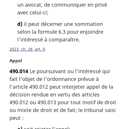
un avocat, de communiquer en privé
avec celui-ci;
d)
il peut décerner une sommation
selon la formule 6.3 pour enjoindre
l’intéressé à comparaître.
2023, ch. 28, art. 9
N
Appel
o
490.014
Le poursuivant ou l’intéressé qui
t
fait l’objet de l’ordonnance prévue à
e
m
l’article 490.012 peut interjeter appel de la
a
décision rendue en vertu des articles
r
490.012 ou 490.013 pour tout motif de droit
g
ou mixte de droit et de fait; le tribunal saisi
i
peut :
n
a