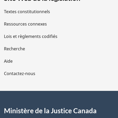
i
l
Textes constitutionnels
s
Ressources connexes
d
Lois et règlements codifiés
e
Recherche
l
Aide
a
Contactez-nous
p
a
g
Ministère de la Justice Canada
e