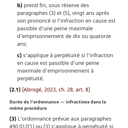
:
b)
prend fin, sous réserve des
paragraphes (3) et (5), vingt ans après
son prononcé si l’infraction en cause est
passible d’une peine maximale
d’emprisonnement de dix ou quatorze
ans;
c)
s’applique à perpétuité si l’infraction
en cause est passible d’une peine
maximale d’emprisonnement à
perpétuité.
(2.1)
[Abrogé, 2023, ch. 28, art. 8]
N
Durée de l’ordonnance — infractions dans la
o
même procédure
t
(3)
L’ordonnance prévue aux paragraphes
e
490.012(1) ou (3) s’applique à perpétuité si,
m