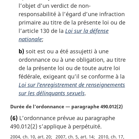
i
l’objet d’un verdict de non-
n
responsabilité à l’égard d’une infraction
a
primaire au titre de la présente loi ou de
l
l’article 130 de la
Loi sur la défense
e
nationale
;
:
b)
soit est ou a été assujetti à une
ordonnance ou à une obligation, au titre
de la présente loi ou de toute autre loi
fédérale, exigeant qu’il se conforme à la
Loi sur l’enregistrement de renseignements
sur les délinquants sexuels
.
N
Durée de l’ordonnance — paragraphe 490.012(2)
o
(6)
L’ordonnance prévue au paragraphe
t
490.012(2) s’applique à perpétuité.
e
m
2004, ch. 10, art. 20
2007, ch. 5, art. 14
2010, ch. 17,