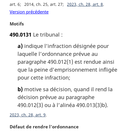
a
art. 6
2014, ch. 25, art. 27
2023, ch. 28, art. 8
r
Version précédente
g
i
N
Motifs
n
o
a
490.0131
Le tribunal :
t
l
e
a)
indique l’infraction désignée pour
e
m
:
laquelle l’ordonnance prévue au
a
paragraphe 490.012(1) est rendue ainsi
r
g
que la peine d’emprisonnement infligée
i
pour cette infraction;
n
a
b)
motive sa décision, quand il rend la
l
décision prévue au paragraphe
e
490.012(3) ou à l’alinéa 490.013(3)b).
:
2023, ch. 28, art. 9
N
Défaut de rendre l’ordonnance