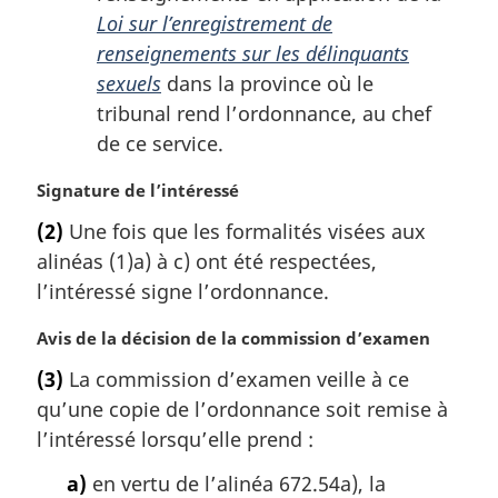
Loi sur l’enregistrement de
renseignements sur les délinquants
sexuels
dans la province où le
tribunal rend l’ordonnance, au chef
de ce service.
N
Signature de l’intéressé
o
(2)
Une fois que les formalités visées aux
t
alinéas (1)a) à c) ont été respectées,
e
m
l’intéressé signe l’ordonnance.
a
r
N
Avis de la décision de la commission d’examen
g
o
(3)
La commission d’examen veille à ce
i
t
qu’une copie de l’ordonnance soit remise à
n
e
a
m
l’intéressé lorsqu’elle prend :
l
a
a)
en vertu de l’alinéa 672.54a), la
e
r