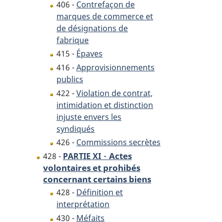
406 -
Contrefaçon de
marques de commerce et
de désignations de
fabrique
415 -
Épaves
416 -
Approvisionnements
publics
422 -
Violation de contrat,
intimidation et distinction
injuste envers les
syndiqués
426 -
Commissions secrètes
-
Actes
428 -
PARTIE XI
volontaires et prohibés
concernant certains biens
428 -
Définition et
interprétation
430 -
Méfaits