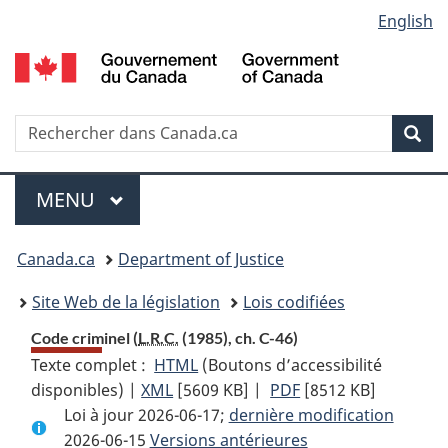
Language
English
Passer
Passer
Passer
au
à
à
selection
contenu
«
la
principal
À
version
propos
HTML
Recherche
R
Rec
de
simplifiée
d
ce
C
Menu
site
MENU
PRINCIPAL
You
Canada.ca
Department of Justice
are
Site Web de la législation
Lois codifiées
here:
Code criminel (
L.R.C.
(1985), ch. C-46)
Texte complet :
HTML
Texte
(Boutons d’accessibilité
disponibles) |
XML
Texte
[5609 KB]
complet
|
PDF
Texte
[8512 KB]
Loi à jour 2026-06-17;
complet
:
dernière modification
complet
2026-06-15
Versions antérieures
:
Code
: