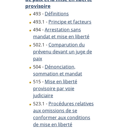
provisoire
493 -
Définitions
493.1 -
Principe et facteurs
494 -
Arrestation sans
mandat et mise en liberté
502.1 -
Comparution du
prévenu devant un juge de
paix
504 -
Dénonciation,
sommation et mandat
515 -
Mise en liberté
provisoire par voie
judiciaire
523.1 -
Procédures relatives
aux omissions de se
conformer aux conditions
de mise en liberté