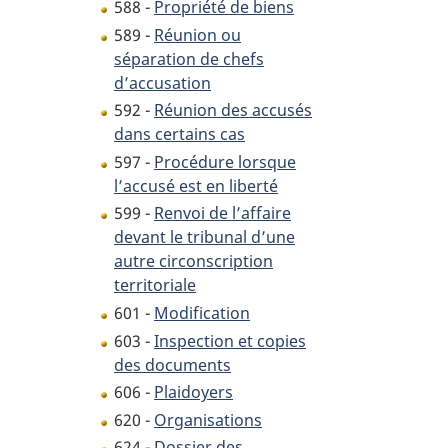
588 -
Propriété de biens
589 -
Réunion ou
séparation de chefs
d’accusation
592 -
Réunion des accusés
dans certains cas
597 -
Procédure lorsque
l’accusé est en liberté
599 -
Renvoi de l’affaire
devant le tribunal d’une
autre circonscription
territoriale
601 -
Modification
603 -
Inspection et copies
des documents
606 -
Plaidoyers
620 -
Organisations
624 -
Dossier des