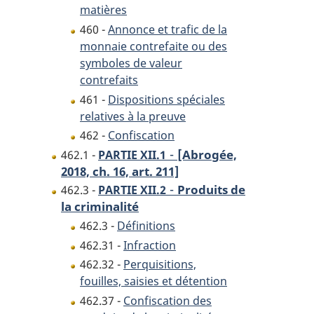
matières
460 -
Annonce et trafic de la
monnaie contrefaite ou des
symboles de valeur
contrefaits
461 -
Dispositions spéciales
relatives à la preuve
462 -
Confiscation
-
[Abrogée,
462.1 -
PARTIE XII.1
2018, ch. 16, art. 211]
-
Produits de
462.3 -
PARTIE XII.2
la criminalité
462.3 -
Définitions
462.31 -
Infraction
462.32 -
Perquisitions,
fouilles, saisies et détention
462.37 -
Confiscation des