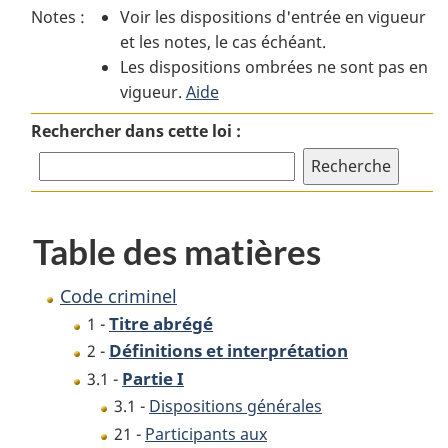
Notes :
Voir les dispositions d'entrée en vigueur
Code
criminel
Code
et les notes, le cas échéant.
criminel
criminel
Les dispositions ombrées ne sont pas en
vigueur.
Aide
Rechercher dans cette loi :
Table des matières
Code criminel
Titre abrégé
1 -
Définitions et interprétation
2 -
Partie I
3.1 -
3.1 -
Dispositions générales
21 -
Participants aux