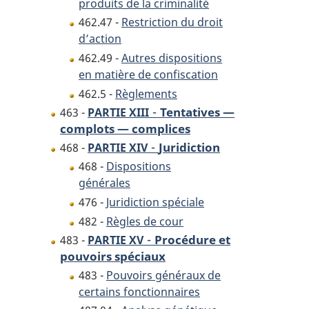
produits de la criminalité
462.47 -
Restriction du droit
d’action
462.49 -
Autres dispositions
en matière de confiscation
462.5 -
Règlements
-
Tentatives —
463 -
PARTIE XIII
complots — complices
-
Juridiction
468 -
PARTIE XIV
468 -
Dispositions
générales
476 -
Juridiction spéciale
482 -
Règles de cour
-
Procédure et
483 -
PARTIE XV
pouvoirs spéciaux
483 -
Pouvoirs généraux de
certains fonctionnaires