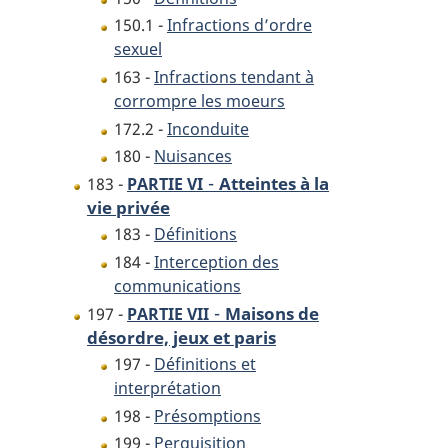
150.1 -
Infractions d’ordre
sexuel
163 -
Infractions tendant à
corrompre les moeurs
172.2 -
Inconduite
180 -
Nuisances
-
Atteintes à la
183 -
PARTIE VI
vie privée
183 -
Définitions
184 -
Interception des
communications
-
Maisons de
197 -
PARTIE VII
désordre, jeux et paris
197 -
Définitions et
interprétation
198 -
Présomptions
199 -
Perquisition