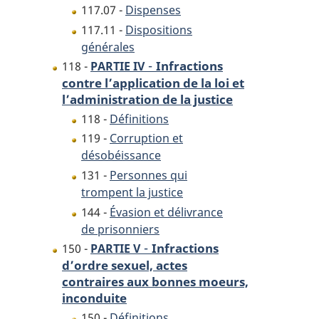
117.07 -
Dispenses
117.11 -
Dispositions
générales
-
Infractions
118 -
PARTIE IV
contre l’application de la loi et
l’administration de la justice
118 -
Définitions
119 -
Corruption et
désobéissance
131 -
Personnes qui
trompent la justice
144 -
Évasion et délivrance
de prisonniers
-
Infractions
150 -
PARTIE V
d’ordre sexuel, actes
contraires aux bonnes moeurs,
inconduite
150 -
Définitions