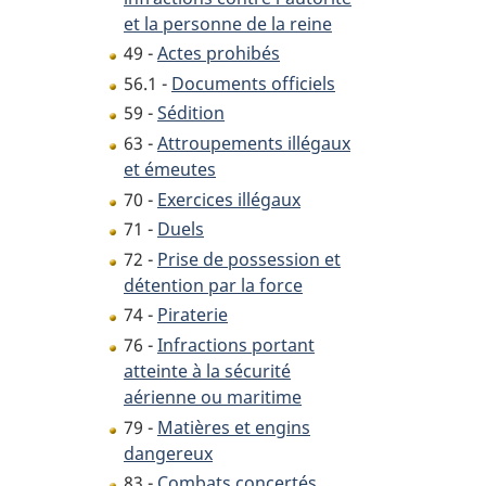
et la personne de la reine
49 -
Actes prohibés
56.1 -
Documents officiels
59 -
Sédition
63 -
Attroupements illégaux
et émeutes
70 -
Exercices illégaux
71 -
Duels
72 -
Prise de possession et
détention par la force
74 -
Piraterie
76 -
Infractions portant
atteinte à la sécurité
aérienne ou maritime
79 -
Matières et engins
dangereux
83 -
Combats concertés