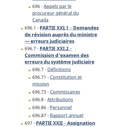
696 -
Appels par le
procureur général du
Canada
-
Demandes
696.1 -
PARTIE XXI.1
de révision auprès du ministre
— erreurs judiciaires
-
696.7 -
PARTIE XXI.2
Commission d’examen des
erreurs du système judiciaire
696.7 -
Définitions
696.71 -
Constitution et
mission
696.73 -
Commissaires
696.8 -
Attributions
696.86 -
Personnel
696.87 -
Rapport annuel
-
Assignation
697 -
PARTIE XXII