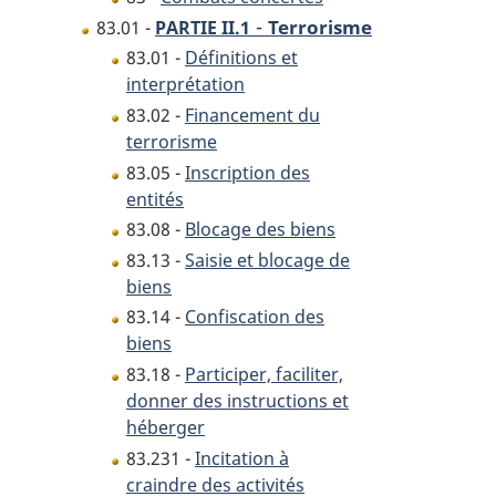
-
Terrorisme
83.01 -
PARTIE II.1
83.01 -
Définitions et
interprétation
83.02 -
Financement du
terrorisme
83.05 -
Inscription des
entités
83.08 -
Blocage des biens
83.13 -
Saisie et blocage de
biens
83.14 -
Confiscation des
biens
83.18 -
Participer, faciliter,
donner des instructions et
héberger
83.231 -
Incitation à
craindre des activités