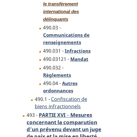
le transfèrement
international des
délinquants
490.03 -
Communications de
renseignements
490.031 -
Infractions
490.03121 -
Mandat
490.032 -
Règlements
490.04 -
Autres
ordonnances
490.1 -
Confiscation de
biens infractionnels
-
Mesures
493 -
PARTIE XVI
concernant la comparution
d’un prévenu devant un juge
de paix et la mise en liberté