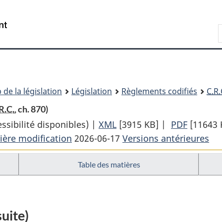
Passer
Passer
Passer
au
à
à
Recherche
contenu
«
la
principal
À
version
propos
HTML
de
simplifiée
ce
 de la législation
Législation
Règlements codifiés
C.R.
site
R.C.
, ch. 870)
sibilité disponibles) |
XML
Texte
[3915 KB]
|
PDF
Texte
[11643 
ière modification
2026-06-17
complet
Versions antérieures
complet
:
:
Table des matières
Règlement
Règlem
sur
sur
les
les
aliments
aliment
uite)
et
et