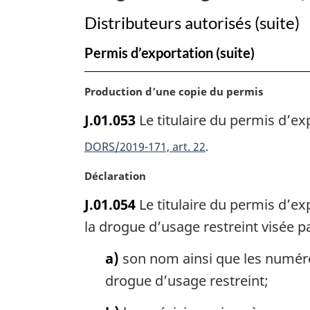
drogues
Distributeurs autorisés (suite)
Permis d’exportation (suite)
N
Production d’une copie du permis
o
J.01.053
Le titulaire du permis d’ex
t
e
DORS/2019-171, art. 22
m
a
N
Déclaration
r
o
J.01.054
Le titulaire du permis d’ex
g
t
i
e
la drogue d’usage restreint visée 
n
m
a
a
a)
son nom ainsi que les numéros 
l
r
drogue d’usage restreint;
e
g
:
i