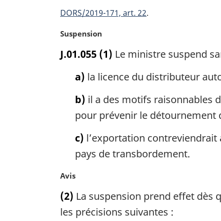
DORS/2019-171, art. 22
N
Suspension
o
J.01.055
(1)
Le ministre suspend san
t
e
a)
la licence du distributeur aut
m
a
b)
il a des motifs raisonnables 
r
g
pour prévenir le détournement d
i
n
c)
l’exportation contreviendrait 
a
pays de transbordement.
l
e
N
Avis
:
o
(2)
La suspension prend effet dès qu
t
e
les précisions suivantes :