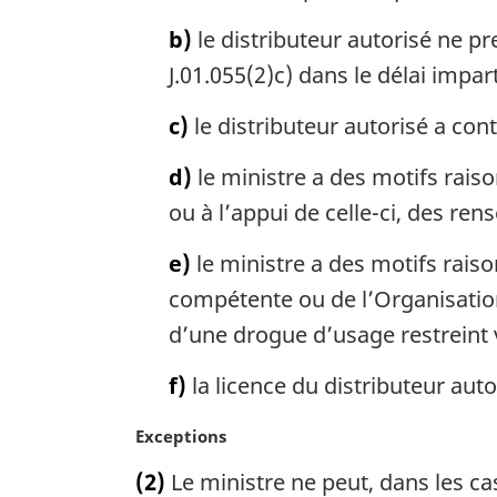
r
:
g
b)
le distributeur autorisé ne pr
i
J.01.055(2)c) dans le délai impart
n
a
c)
le distributeur autorisé a co
l
e
d)
le ministre a des motifs rais
:
ou à l’appui de celle-ci, des r
e)
le ministre a des motifs rais
compétente ou de l’Organisation
d’une drogue d’usage restreint 
f)
la licence du distributeur aut
N
Exceptions
o
(2)
Le ministre ne peut, dans les cas
t