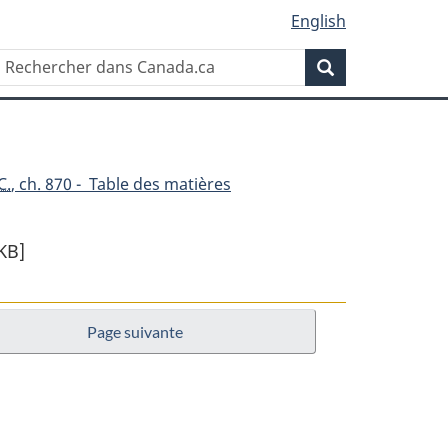
English
Rechercher
Recherche
dans
Canada.ca
C.
, ch. 870 - Table des matières
KB]
Page suivante
ent
s