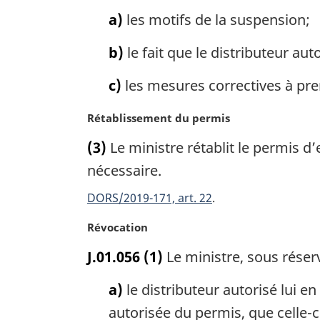
m
a
a)
les motifs de la suspension;
r
g
b)
le fait que le distributeur aut
i
n
c)
les mesures correctives à prendr
a
l
N
Rétablissement du permis
e
o
(3)
Le ministre rétablit le permis d’
:
t
e
nécessaire.
m
DORS/2019-171, art. 22
a
r
N
Révocation
g
o
i
J.01.056
(1)
Le ministre, sous réser
t
n
e
a
a)
le distributeur autorisé lui en
m
l
a
autorisée du permis, que celle-ci
e