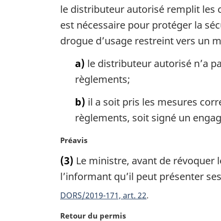
e
le distributeur autorisé remplit les
m
est nécessaire pour protéger la sé
a
drogue d’usage restreint vers un ma
r
g
a)
le distributeur autorisé n’a p
i
n
règlements;
a
l
b)
il a soit pris les mesures corr
e
règlements, soit signé un engag
:
N
Préavis
o
(3)
Le ministre, avant de révoquer l
t
e
l’informant qu’il peut présenter se
m
DORS/2019-171, art. 22
a
r
N
Retour du permis
g