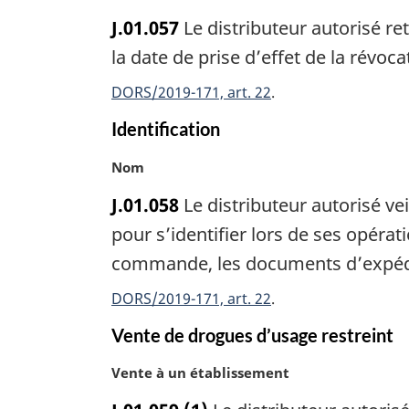
o
i
J.01.057
Le distributeur autorisé re
t
n
e
la date de prise d’effet de la révoca
a
m
l
DORS/2019-171, art. 22
a
e
r
:
Identification
g
i
N
Nom
n
o
a
J.01.058
Le distributeur autorisé veil
t
l
e
pour s’identifier lors de ses opéra
e
m
commande, les documents d’expéditi
:
a
r
DORS/2019-171, art. 22
g
Vente de drogues d’usage restreint
i
n
N
Vente à un établissement
a
o
l