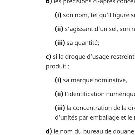
b)
les précisions ci-après conce
n
a
(i)
son nom, tel qu’il figure s
l
e
(ii)
s’agissant d’un sel, son 
:
(iii)
sa quantité;
c)
si la drogue d’usage restreint
produit :
(i)
sa marque nominative,
(ii)
l’identification numérique 
(iii)
la concentration de la d
d’unités par emballage et l
d)
le nom du bureau de douane où 