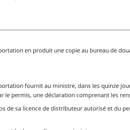
drogues
drogues
portation en produit une copie au bureau de doua
portation fournit au ministre, dans les quinze jou
par le permis, une déclaration comprenant les re
de sa licence de distributeur autorisé et du per