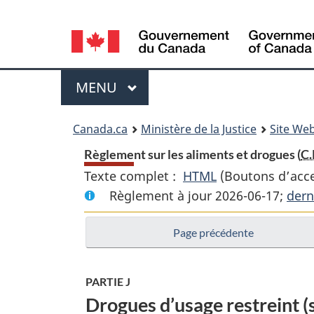
Language
selection
Menu
MENU
PRINCIPAL
You
Canada.ca
Ministère de la Justice
Site Web
are
Règlement sur les aliments et drogues (
C.
Texte complet :
HTML
Texte
(Boutons d’acces
here:
Règlement à jour 2026-06-17;
complet
dern
:
Page précédente
Règlement
sur
les
PARTIE J
aliments
Drogues d’usage restreint (s
et