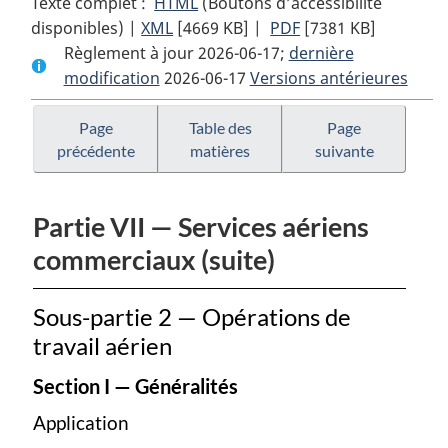
Texte complet :
HTML
Texte
(Boutons d’accessibilité
disponibles) |
XML
Texte
[4669 KB]
complet
|
PDF
Texte
[7381 KB]
Règlement à jour 2026-06-17;
complet
:
dernière
complet
modification
2026-06-17
:
Règlement
Versions antérieures
:
Règlement
de
Règlement
de
l’aviation
de
Page
Table des
Page
précédente
matières
suivante
l’aviation
canadien
l’aviation
canadien
canadien
Partie VII — Services aériens
commerciaux (suite)
Sous-partie 2 — Opérations de
travail aérien
Section I — Généralités
Application