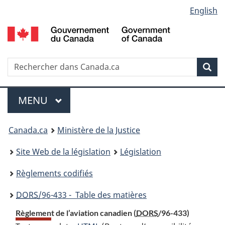
Language
English
Passer
Passer
Passer
au
à
à
selection
contenu
«
la
principal
À
version
propos
HTML
Recherche
R
Rec
de
simplifiée
d
ce
C
Menu
site
MENU
PRINCIPAL
You
Canada.ca
Ministère de la Justice
are
Site Web de la législation
Législation
here:
Règlements codifiés
DORS
/96-433 - Table des matières
Règlement de l’aviation canadien (
DORS
/96-433)