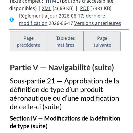
Texte complet :
HTML
Texte
(Boutons d’accessibilité
disponibles) |
XML
Texte
[4669 KB]
complet
|
PDF
Texte
[7381 KB]
Règlement à jour 2026-06-17;
complet
:
dernière
complet
modification
2026-06-17
:
Règlement
Versions antérieures
:
Règlement
de
Règlement
de
l’aviation
de
Page
Table des
Page
précédente
matières
suivante
l’aviation
canadien
l’aviation
canadien
canadien
Partie V — Navigabilité (suite)
Sous-partie 21 — Approbation de la
définition de type d’un produit
aéronautique ou d’une modification
de celle-ci (suite)
Section IV — Modifications de la définition
de type (suite)