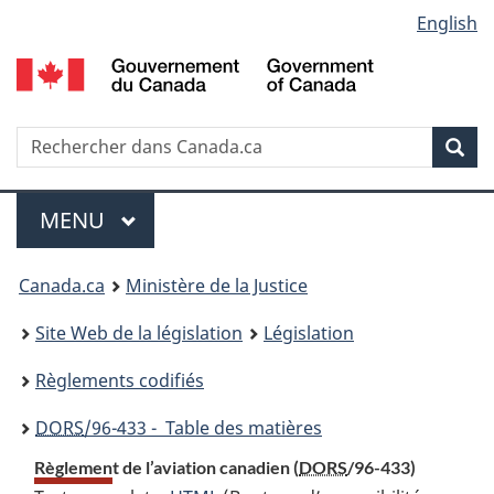
Language
English
Passer
Passer
Passer
au
à
à
selection
contenu
«
la
principal
À
version
propos
HTML
Recherche
R
Rec
de
simplifiée
d
ce
C
Menu
site
MENU
PRINCIPAL
You
Canada.ca
Ministère de la Justice
are
Site Web de la législation
Législation
here:
Règlements codifiés
DORS
/96-433 - Table des matières
Règlement de l’aviation canadien (
DORS
/96-433)