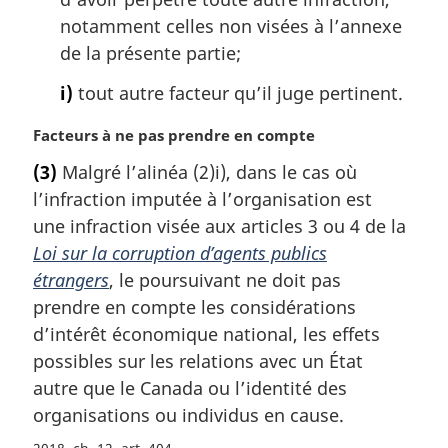
notamment celles non visées à l’annexe
de la présente partie;
i)
tout autre facteur qu’il juge pertinent.
N
Facteurs à ne pas prendre en compte
o
(3)
Malgré l’alinéa (2)i), dans le cas où
t
l’infraction imputée à l’organisation est
e
m
une infraction visée aux articles 3 ou 4 de la
a
Loi sur la corruption d’agents publics
r
étrangers
, le poursuivant ne doit pas
g
prendre en compte les considérations
i
d’intérêt économique national, les effets
n
a
possibles sur les relations avec un État
l
autre que le Canada ou l’identité des
e
organisations ou individus en cause.
: