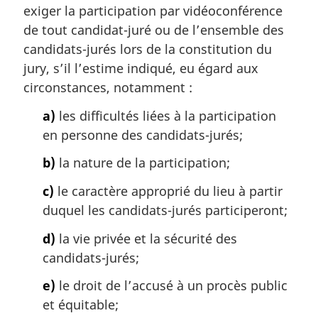
m
exiger la participation par vidéoconférence
:
a
de tout candidat-juré ou de l’ensemble des
r
candidats-jurés lors de la constitution du
g
jury, s’il l’estime indiqué, eu égard aux
i
circonstances, notamment :
n
a
a)
les difficultés liées à la participation
l
en personne des candidats-jurés;
e
:
b)
la nature de la participation;
c)
le caractère approprié du lieu à partir
duquel les candidats-jurés participeront;
d)
la vie privée et la sécurité des
candidats-jurés;
e)
le droit de l’accusé à un procès public
et équitable;