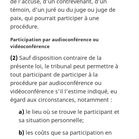
de l’accusé, d’un contrevenant, d’un
a
témoin, d’un juré ou du juge ou juge de
r
paix, qui pourrait participer à une
g
procédure.
i
n
N
Participation par audioconférence ou
a
o
vidéoconférence
l
t
e
(2)
Sauf disposition contraire de la
e
:
présente loi, le tribunal peut permettre à
m
a
tout participant de participer à la
r
procédure par audioconférence ou
g
vidéoconférence s’il l’estime indiqué, eu
i
égard aux circonstances, notamment :
n
a
a)
le lieu où se trouve le participant et
l
sa situation personnelle;
e
:
b)
les coûts que sa participation en