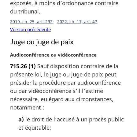
a
exposés, à moins d’ordonnance contraire
r
du tribunal.
g
i
2019, ch. 25, art. 292
2022, ch. 17, art. 47
n
Version précédente
a
Juge ou juge de paix
l
e
:
N
Audioconférence ou vidéoconférence
o
715.26
(1)
Sauf disposition contraire de la
t
présente loi, le juge ou juge de paix peut
e
m
présider la procédure par audioconférence
a
ou par vidéoconférence s’il l’estime
r
nécessaire, eu égard aux circonstances,
g
notamment :
i
n
a)
le droit de l’accusé à un procès public
a
et équitable;
l
e