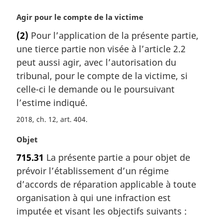
N
Agir pour le compte de la victime
o
(2)
Pour l’application de la présente partie,
t
une tierce partie non visée à l’article 2.2
e
m
peut aussi agir, avec l’autorisation du
a
tribunal, pour le compte de la victime, si
r
celle-ci le demande ou le poursuivant
g
l’estime indiqué.
i
n
2018, ch. 12, art. 404
a
l
N
Objet
e
o
715.31
La présente partie a pour objet de
:
t
prévoir l’établissement d’un régime
e
m
d’accords de réparation applicable à toute
a
organisation à qui une infraction est
r
imputée et visant les objectifs suivants :
g