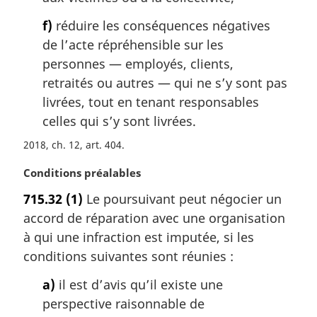
f)
réduire les conséquences négatives
de l’acte répréhensible sur les
personnes — employés, clients,
retraités ou autres — qui ne s’y sont pas
livrées, tout en tenant responsables
celles qui s’y sont livrées.
2018, ch. 12, art. 404
N
Conditions préalables
o
715.32
(1)
Le poursuivant peut négocier un
t
accord de réparation avec une organisation
e
m
à qui une infraction est imputée, si les
a
conditions suivantes sont réunies :
r
g
a)
il est d’avis qu’il existe une
i
perspective raisonnable de
n