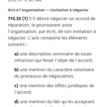
2018, ch. 12, art. 404
N
Avis à l’organisation — invitation à négocier
o
715.33
(1)
S’il désire négocier un accord de
t
réparation, le poursuivant avise
e
m
l’organisation, par écrit, de son invitation à
a
négocier. L’avis comporte les éléments
r
suivants :
g
i
a)
une description sommaire de toute
n
infraction qui ferait l’objet de l’accord;
a
l
b)
une mention du caractère volontaire
e
du processus de négociation;
:
c)
une mention des effets juridiques de
l’accord;
d)
une mention du fait qu’en acceptant