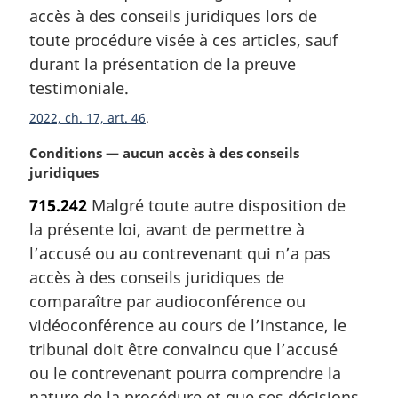
r
accès à des conseils juridiques lors de
g
toute procédure visée à ces articles, sauf
i
durant la présentation de la preuve
n
a
testimoniale.
l
2022, ch. 17, art. 46
e
:
N
Conditions — aucun accès à des conseils
o
juridiques
t
715.242
Malgré toute autre disposition de
e
la présente loi, avant de permettre à
m
a
l’accusé ou au contrevenant qui n’a pas
r
accès à des conseils juridiques de
g
comparaître par audioconférence ou
i
vidéoconférence au cours de l’instance, le
n
tribunal doit être convaincu que l’accusé
a
l
ou le contrevenant pourra comprendre la
e
nature de la procédure et que ses décisions