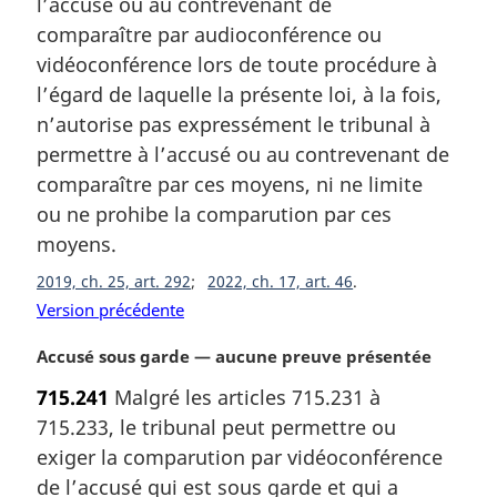
l’accusé ou au contrevenant de
e
m
comparaître par audioconférence ou
a
vidéoconférence lors de toute procédure à
r
l’égard de laquelle la présente loi, à la fois,
g
n’autorise pas expressément le tribunal à
i
permettre à l’accusé ou au contrevenant de
n
a
comparaître par ces moyens, ni ne limite
l
ou ne prohibe la comparution par ces
e
moyens.
:
2019, ch. 25, art. 292
2022, ch. 17, art. 46
Version précédente
N
Accusé sous garde — aucune preuve présentée
o
715.241
Malgré les articles 715.231 à
t
715.233, le tribunal peut permettre ou
e
m
exiger la comparution par vidéoconférence
a
de l’accusé qui est sous garde et qui a