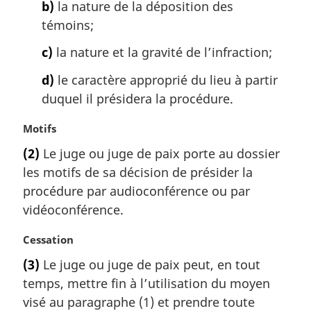
b)
la nature de la déposition des
:
témoins;
c)
la nature et la gravité de l’infraction;
d)
le caractère approprié du lieu à partir
duquel il présidera la procédure.
N
Motifs
o
(2)
Le juge ou juge de paix porte au dossier
t
les motifs de sa décision de présider la
e
m
procédure par audioconférence ou par
a
vidéoconférence.
r
g
N
Cessation
i
o
(3)
Le juge ou juge de paix peut, en tout
n
t
a
temps, mettre fin à l’utilisation du moyen
e
l
m
visé au paragraphe (1) et prendre toute