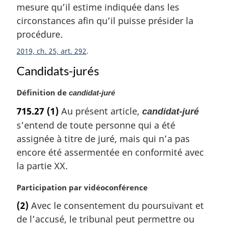
e
a
mesure qu’il estime indiquée dans les
:
r
circonstances afin qu’il puisse présider la
g
procédure.
i
n
2019, ch. 25, art. 292
a
Candidats-jurés
l
e
:
N
Définition de
candidat-juré
o
715.27
(1)
Au présent article,
candidat-juré
t
s’entend de toute personne qui a été
e
m
assignée à titre de juré, mais qui n’a pas
a
encore été assermentée en conformité avec
r
la partie XX.
g
i
N
Participation par vidéoconférence
n
o
a
(2)
Avec le consentement du poursuivant et
t
l
de l’accusé, le tribunal peut permettre ou
e
e