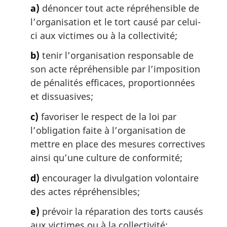
i
a)
dénoncer tout acte répréhensible de
n
l’organisation et le tort causé par celui-
a
ci aux victimes ou à la collectivité;
l
e
b)
tenir l’organisation responsable de
:
son acte répréhensible par l’imposition
de pénalités efficaces, proportionnées
et dissuasives;
c)
favoriser le respect de la loi par
l’obligation faite à l’organisation de
mettre en place des mesures correctives
ainsi qu’une culture de conformité;
d)
encourager la divulgation volontaire
des actes répréhensibles;
e)
prévoir la réparation des torts causés
aux victimes ou à la collectivité;