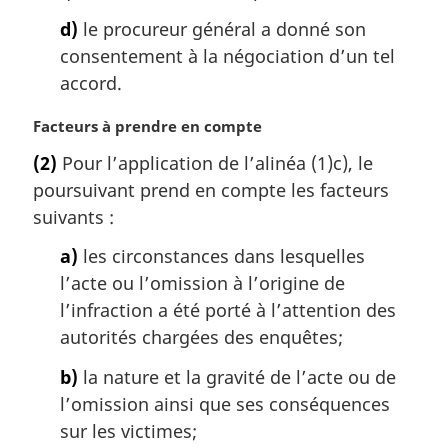
d)
le procureur général a donné son
consentement à la négociation d’un tel
accord.
N
Facteurs à prendre en compte
o
(2)
Pour l’application de l’alinéa (1)c), le
t
poursuivant prend en compte les facteurs
e
m
suivants :
a
a)
les circonstances dans lesquelles
r
g
l’acte ou l’omission à l’origine de
i
l’infraction a été porté à l’attention des
n
autorités chargées des enquêtes;
a
l
b)
la nature et la gravité de l’acte ou de
e
l’omission ainsi que ses conséquences
:
sur les victimes;