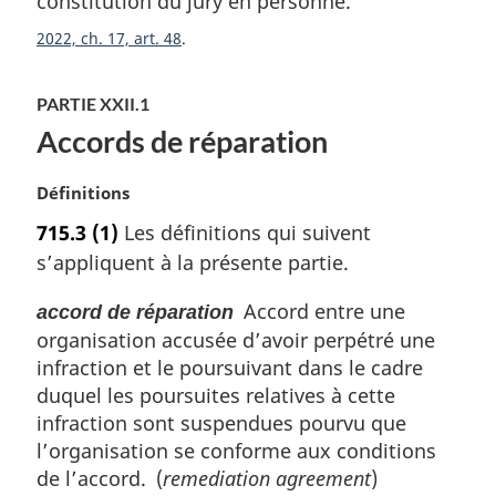
constitution du jury en personne.
i
n
2022, ch. 17, art. 48
a
l
e
PARTIE XXII.1
:
Accords de réparation
N
Définitions
o
715.3
(1)
Les définitions qui suivent
t
s’appliquent à la présente partie.
e
m
Accord entre une
accord de réparation
a
organisation accusée d’avoir perpétré une
r
g
infraction et le poursuivant dans le cadre
i
duquel les poursuites relatives à cette
n
infraction sont suspendues pourvu que
a
l’organisation se conforme aux conditions
l
de l’accord. (
remediation agreement
)
e