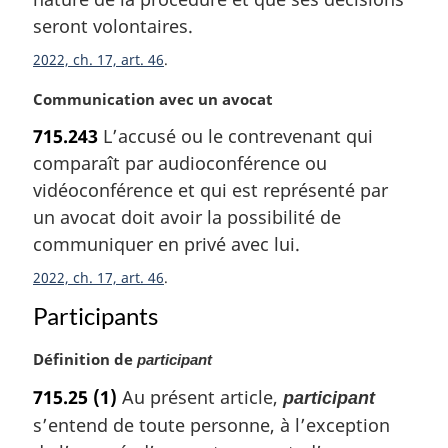
:
seront volontaires.
2022, ch. 17, art. 46
N
Communication avec un avocat
o
715.243
L’accusé ou le contrevenant qui
t
comparaît par audioconférence ou
e
m
vidéoconférence et qui est représenté par
a
un avocat doit avoir la possibilité de
r
communiquer en privé avec lui.
g
i
2022, ch. 17, art. 46
n
Participants
a
l
N
Définition de
participant
e
o
:
715.25
(1)
Au présent article,
participant
t
s’entend de toute personne, à l’exception
e
m