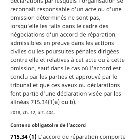
déclarations par lesquels l’organisation se
e
m
reconnaît responsable d’un acte ou d’une
a
omission déterminés ne sont pas,
r
lorsqu’elle les faits dans le cadre des
g
négociations d’un accord de réparation,
i
admissibles en preuve dans les actions
n
a
civiles ou les poursuites pénales dirigées
l
contre elle et relatives à cet acte ou à cette
e
omission, sauf dans le cas où l’accord est
:
conclu par les parties et approuvé par le
tribunal et que ces aveux ou déclarations
font partie d’une déclaration visée par les
alinéas 715.34(1)a) ou b).
2018, ch. 12, art. 404
N
Contenu obligatoire de l’accord
o
715.34
(1)
L’accord de réparation comporte
t