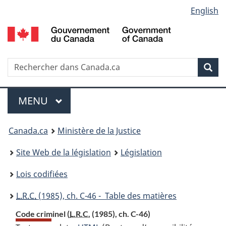
Language
English
Passer
Passer
Passer
au
à
à
selection
contenu
«
la
principal
À
version
propos
HTML
Recherche
R
Rec
de
simplifiée
d
ce
C
Menu
site
MENU
PRINCIPAL
You
Canada.ca
Ministère de la Justice
are
Site Web de la législation
Législation
here:
Lois codifiées
L.R.C.
(1985), ch. C-46 - Table des matières
Code criminel (
L.R.C.
(1985), ch. C-46)