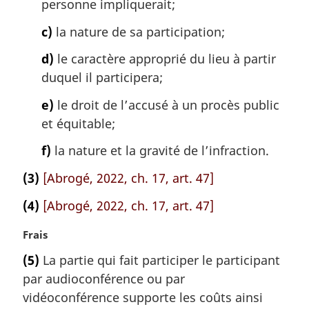
personne impliquerait;
c)
la nature de sa participation;
d)
le caractère approprié du lieu à partir
duquel il participera;
e)
le droit de l’accusé à un procès public
et équitable;
f)
la nature et la gravité de l’infraction.
(3)
[Abrogé, 2022, ch. 17, art. 47]
(4)
[Abrogé, 2022, ch. 17, art. 47]
N
Frais
o
(5)
La partie qui fait participer le participant
t
par audioconférence ou par
e
m
vidéoconférence supporte les coûts ainsi