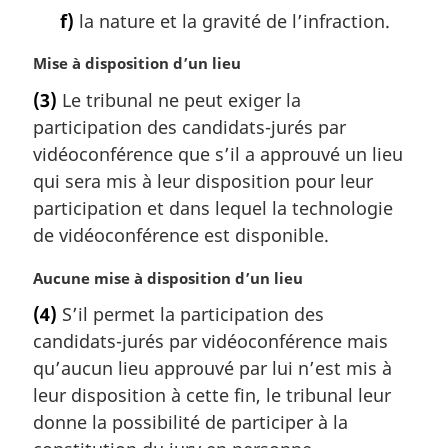
f)
la nature et la gravité de l’infraction.
N
Mise à disposition d’un lieu
o
(3)
Le tribunal ne peut exiger la
t
participation des candidats-jurés par
e
m
vidéoconférence que s’il a approuvé un lieu
a
qui sera mis à leur disposition pour leur
r
participation et dans lequel la technologie
g
de vidéoconférence est disponible.
i
n
N
Aucune mise à disposition d’un lieu
a
o
l
(4)
S’il permet la participation des
t
e
candidats-jurés par vidéoconférence mais
e
:
m
qu’aucun lieu approuvé par lui n’est mis à
a
leur disposition à cette fin, le tribunal leur
r
donne la possibilité de participer à la
g