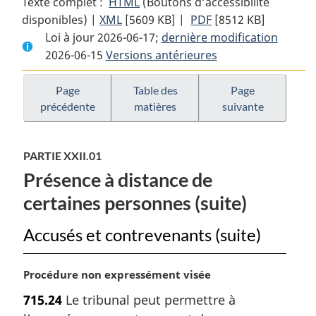
Texte complet :
HTML
Texte
(Boutons d’accessibilité
disponibles) |
XML
Texte
[5609 KB]
complet
|
PDF
Texte
[8512 KB]
Loi à jour 2026-06-17;
complet
:
dernière modification
complet
2026-06-15
Versions antérieures
:
Code
:
Code
criminel
Code
criminel
criminel
Page
Table des
Page
précédente
matières
suivante
PARTIE XXII.01
Présence à distance de
certaines personnes (suite)
Accusés et contrevenants (suite)
N
Procédure non expressément visée
o
715.24
Le tribunal peut permettre à
t